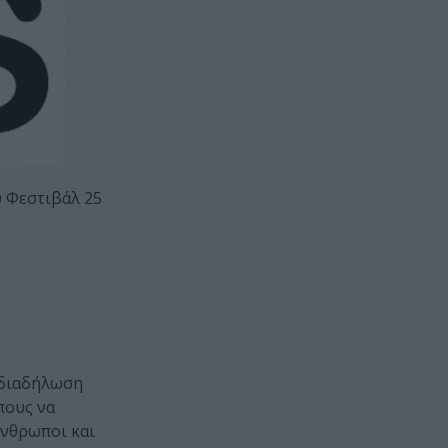
υ Φεστιβάλ 25
α διαδήλωση
πους να
άνθρωποι και