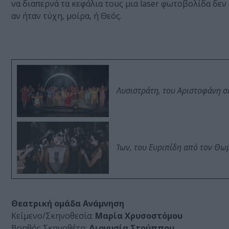
να διαπερνά τα κεφάλια τους μια laser φωτοβολίδα δεν 
αν ήταν τύχη, μοίρα, ή Θεός.
Λυσιστράτη, του Αριστοφάνη σ
Ίων, του Ευριπίδη από τον Θ
Θεατρική ομάδα Ανάμνηση
Κείμενο/Σκηνοθεσία:
Μαρία Χρυσοστόμου
Βοηθός Σκηνοθέτη:
Διονυσία Στούππου