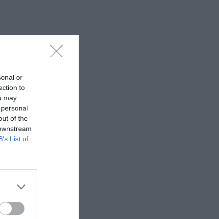
sonal or
ection to
ou may
 personal
out of the
 downstream
B’s List of