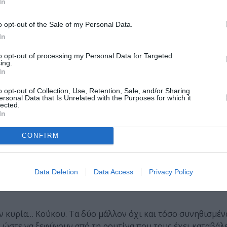
In
o opt-out of the Sale of my Personal Data.
In
to opt-out of processing my Personal Data for Targeted
ing.
In
o opt-out of Collection, Use, Retention, Sale, and/or Sharing
ersonal Data that Is Unrelated with the Purposes for which it
lected.
In
CONFIRM
Data Deletion
Data Access
Privacy Policy
ην κυρία… Κούκου. Τα δύο μάλλον όχι και τόσο συνηθισμέ
ώστε να ξεφύγουν από τη ρουτίνα που τους έχει καταβάλε