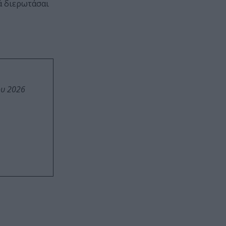
τά διερωτάσαι
ου 2026