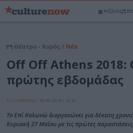
Ατζέντα
Μο
Θέατρο - Χορός /
Νέα
Off Off Athens 2018:
πρώτης εβδομάδας
CULTURENOW
/
30-05-2018
/ 16:35
Το Επί Κολωνώ διοργανώνει για δέκατη χρονιά,
Κυριακή 27 Μαΐου με τις πρώτες παραστάσεις