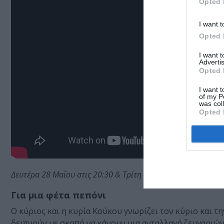
Opted 
I want t
Opted 
I want 
Advertis
Opted 
I want t
of my P
was col
Opted 
Δευτέρα 28 Μαΐου στις 20:30 & Τρίτη 29 Μαΐου στις 22:00
Για μια φέτα πεπόνι
Ο κύριος και η κυρία Κούκου γνωρίζει τον κύριο και τ
δειπνούν με σκοπό να κάνουν μια ανταλλαγή ζευγαριών 