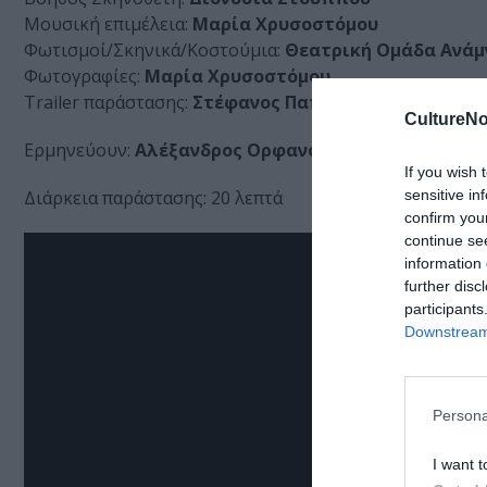
Μουσική επιμέλεια:
Μαρία Χρυσοστόμου
Φωτισμοί/Σκηνικά/Κοστούμια:
Θεατρική Ομάδα Ανάμ
Φωτογραφίες:
Μαρία Χρυσοστόμου
Trailer παράστασης:
Στέφανος Παπαδάς
CultureNo
Ερμηνεύουν:
Αλέξανδρος Ορφανόπουλος, Κική Σταυ
If you wish 
sensitive in
Διάρκεια παράστασης: 20 λεπτά
confirm you
continue se
information 
further disc
participants
Downstream 
Persona
I want t