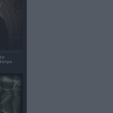
έα
θέατρο