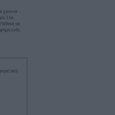
α χρονιά
ρα. Στα
 Πέθανε σε
 φήμη ενός
οφορεί από