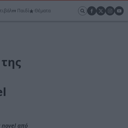
τιβάλ
Παιδί
Θέματα
 της
el
 novel από