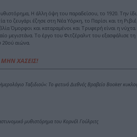
θιστόρημα, Η άλλη όψη του παραδείσου, το 1920. Την ίδι
ία το ζευγάρι έζησε στη Νέα Υόρκη, το Παρίσι και τη Ριβιέ
λία Όμορφοι και καταραμένοι και Τρυφερή είναι η νύχτα.
αίο μεγιστάνα. Το έργο του Φιτζέραλντ του εξασφάλισε τη
 20ού αιώνα.
ΜΗΝ ΧΑΣΕΙΣ!
: Ημερολόγιο Ταξιδιού»: Το φετινό Διεθνές Βραβείο Booker κυκλ
αστυνομικό μυθιστόρημα του Κορνέλ Γούλριτς