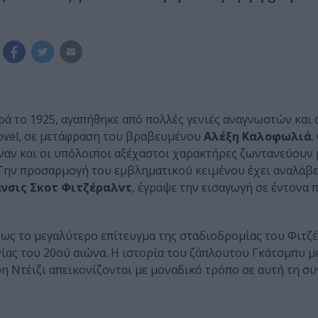
ά το 1925, αγαπήθηκε από πολλές γενιές αναγνωστών και
novel, σε μετάφραση του βραβευμένου
Αλέξη Καλοφωλιά
.
ναν και οι υπόλοιποι αξέχαστοι χαρακτήρες ζωντανεύουν 
 Την προσαρμογή του εμβληματικού κειμένου έχει αναλάβε
νσις Σκοτ Φιτζέραλντ
, έγραψε την εισαγωγή σε έντονα
 ως το μεγαλύτερο επίτευγμα της σταδιοδρομίας του Φιτζέ
ίας του 20ού αιώνα. Η ιστορία του ζάπλουτου Γκάτσμπυ μ
η Ντέιζι απεικονίζονται με μοναδικό τρόπο σε αυτή τη σ