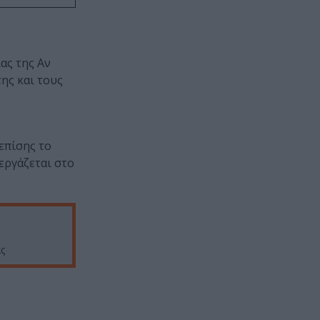
ας της Αν
ης και τους
επίσης το
 εργάζεται στο
ς