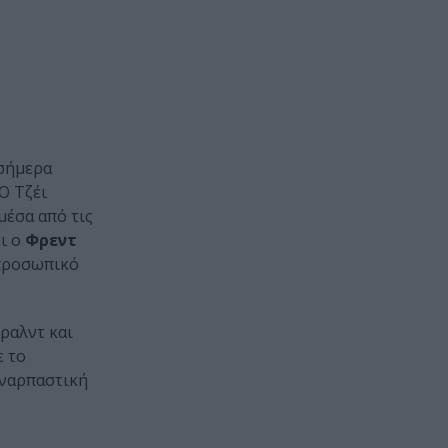
 σήμερα
 Ο Τζέι
μέσα από τις
ι ο
Φρεντ
 προσωπικό
ραλντ και
ε το
υναρπαστική