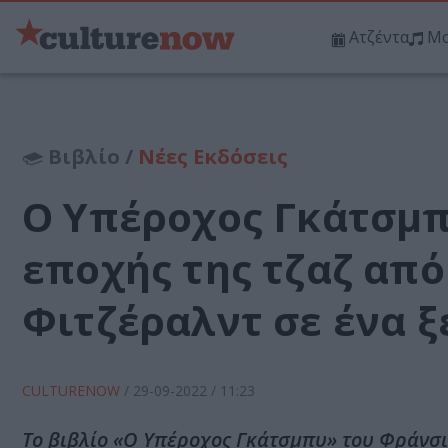
Ατζέντα
Μο
Βιβλίο /
Νέες Εκδόσεις
Ο Υπέροχος Γκάτσμπ
εποχής της τζαζ από
Φιτζέραλντ σε ένα ξ
CULTURENOW
/
29-09-2022
/ 11:23
Το βιβλίο «Ο Υπέροχος Γκάτσμπυ» του Φράνσι