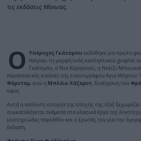
τις εκδόσεις Μίνωας.
O
Υπέροχος Γκάτσμπυ
εκδόθηκε για πρώτη φορ
παίρνει τη μορφή ενός εκπληκτικού graphic 
Γκάτσμπυ, ο Νικ Κάραγουεϊ, η Ντέιζι Μπιουκά
παραστατικές εικόνες της εικονογράφου Άγια Μόρτον.
Φόρνταμ
, ενώ η
Mπλέικ Χάζαρντ
, δισέγγονη του
Φρά
ύφος.
Αυτή η απόλυτη ιστορία της εποχής της τζαζ ξεχωρίζει
συγκαταλέγεται ανάμεσα στα κλασικά έργα της λογοτεχν
μυστηριώδες παρελθόν και ο έρωτάς του για την όμορφ
έκδοση.