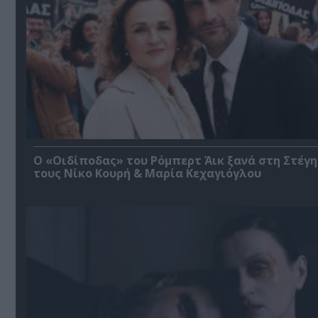
O «Οιδίποδας» του Ρόμπερτ Άικ ξανά στη Στέγη
τους Νίκο Κουρή & Μαρία Κεχαγιόγλου