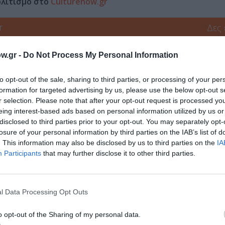
ολιτισμό στο
Culturenow.gr
r
Δες
w.gr -
Do Not Process My Personal Information
ΦΡΑΝΣΙΣ ΣΚΟΤ ΦΙΤΖΕΡΑΛΝΤ
to opt-out of the sale, sharing to third parties, or processing of your per
formation for targeted advertising by us, please use the below opt-out s
r selection. Please note that after your opt-out request is processed y
eing interest-based ads based on personal information utilized by us or
νη και τον Πολιτισμό!
disclosed to third parties prior to your opt-out. You may separately opt-
losure of your personal information by third parties on the IAB’s list of
. This information may also be disclosed by us to third parties on the
IA
Participants
that may further disclose it to other third parties.
λουθήστε το Culturenow.gr
l Data Processing Opt Outs
o opt-out of the Sharing of my personal data.
χετικά Άρθρα