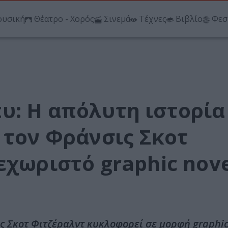
υσική
Θέατρο - Χορός
Σινεμά
Τέχνες
Βιβλίο
Φεσ
υ: Η απόλυτη ιστορία
 τον Φράνσις Σκοτ
εχωριστό graphic nov
ς Σκοτ Φιτζέραλντ κυκλοφορεί σε μορφή graphic