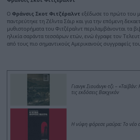
Φράνσις Σκοτ Φιτζέραλντ
Ο
Φράνσις Σκοτ Φιτζέραλντ
εξέδωσε το πρώτο του μυ
παντρεύτηκε τη Ζέλντα Σάιρ και για την επόμενη δεκαετ
μυθιστορήματα του Φιτζέραλντ περιλαμβάνονται τα βιβ
ηλικία σαράντα τεσσάρων ετών, ενώ έγραφε τον Τελευτ
από τους πιο σημαντικούς Αμερικανούς συγγραφείς του
Γιανγκ Σιουάνγκ-τζι – «Ταϊβάν
τις εκδόσεις Βακχικόν
Η νύφη φόρεσε μαύρα: Το νέο 