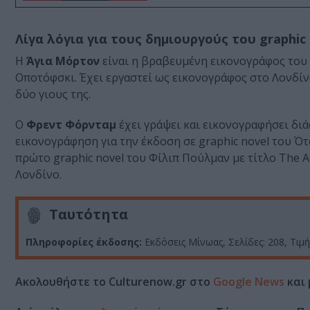
Λίγα λόγια για τους δημιουργούς του graphic 
Η
Άγια Μόρτον
είναι η βραβευμένη εικονογράφος του H
Οποτόφσκι. Έχει εργαστεί ως εικονογράφος στο Λονδίνο
δύο γιους της.
Ο
Φρεντ Φόρνταμ
έχει γράψει και εικονογραφήσει δι
εικονογράφηση για την έκδοση σε graphic novel του Ό
πρώτο graphic novel του Φίλιπ Πούλμαν με τίτλο The Adv
Λονδίνο.
Ταυτότητα
Πληροφορίες έκδοσης:
Εκδόσεις Μίνωας, Σελίδες: 208, Τιμ
Ακολουθήστε το Culturenow.gr στο
Google News
και 