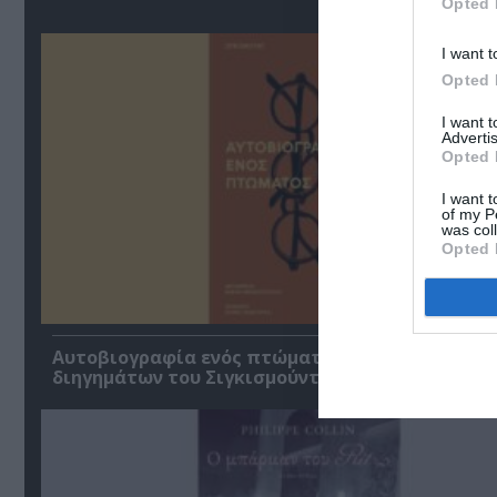
Opted 
I want t
Opted 
I want 
Advertis
Opted 
I want t
of my P
was col
Opted 
Αυτοβιογραφία ενός πτώματος: Μια συλλογή
διηγημάτων του Σιγκισμούντ Κρζιζανόφσκι