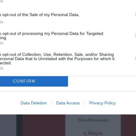
In
o opt-out of the Sale of my Personal Data.
In
to opt-out of processing my Personal Data for Targeted
ing.
In
o opt-out of Collection, Use, Retention, Sale, and/or Sharing
ersonal Data that Is Unrelated with the Purposes for which it
lected.
In
CONFIRM
Αντόνιο Πόρτσια – Φωνές: Ένα βιβλίο ως ε
διάλογος
Data Deletion
Data Access
Privacy Policy