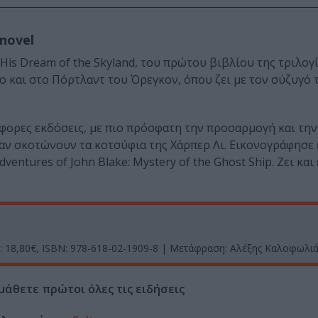
novel
is Dream of the Skyland, του πρώτου βιβλίου της τριλογί
 και στο Πόρτλαντ του Όρεγκον, όπου ζει με τον σύζυγό τ
άφορες εκδόσεις, με πιο πρόσφατη την προσαρμογή και την
ταν σκοτώνουν τα κοτσύφια της Χάρπερ Λι. Εικονογράφησε 
entures of John Blake: Mystery of the Ghost Ship. Ζει και
ή: 18,80€, ISBN: 978-618-02-1909-8 | Μετάφραση: Αλέξης Καλοφωλιά
μάθετε πρώτοι όλες τις ειδήσεις