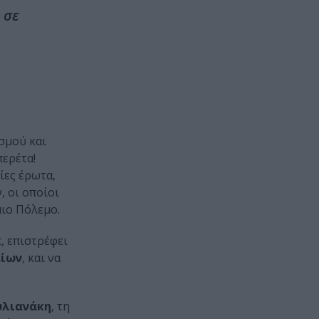
 σε
σμού και
ερέτα!
ίες έρωτα,
 οι οποίοι
ιο Πόλεμο.
t, επιστρέφει
αίων
, και να
υλιανάκη
, τη