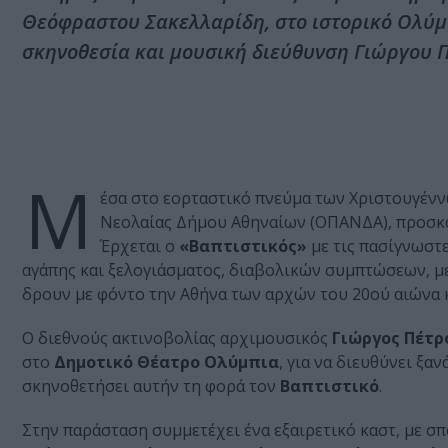
Θεόφραστου Σακελλαρίδη, στο ιστορικό Ολύμ
σκηνοθεσία και μουσική διεύθυνση Γιώργου 
Μ
έσα στο εορταστικό πνεύμα των Χριστουγένν
Νεολαίας Δήμου Αθηναίων (ΟΠΑΝΔΑ), προσκαλ
Έρχεται ο
«Βαπτιστικός»
με τις πασίγνωστε
αγάπης και ξελογιάσματος, διαβολικών συμπτώσεων, μ
δρουν με φόντο την Αθήνα των αρχών του 20ού αιώνα 
Ο διεθνούς ακτινοβολίας αρχιμουσικός
Γιώργος Πέτρ
στο
Δημοτικό Θέατρο Ολύμπια
, για να διευθύνει ξαν
σκηνοθετήσει αυτήν τη φορά τον
Βαπτιστικό
.
Στην παράσταση συμμετέχει ένα εξαιρετικό καστ, με 