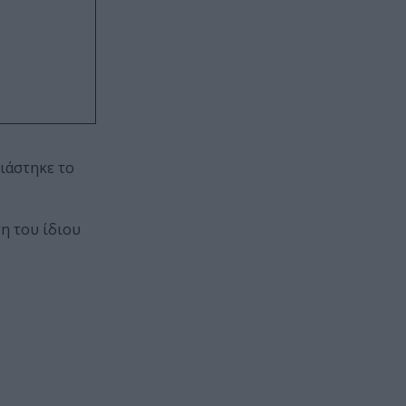
ιάστηκε το
η του ίδιου