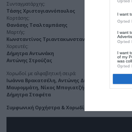
Opted 
Συνταγματάρχης:
Τάσης Χριστογιαννόπουλος
I want t
Κορτάσης:
Opted 
Θανάσης Τσαλταμπάσης
Μαρτής:
I want 
Advertis
Κωνσταντίνος Τριαντακωνσταντής
Opted 
Χορευτές:
Δήμητρα Αντωνάκη
I want t
of my P
Αντώνης Στρούζας
was col
Opted 
Χορωδοί με αλφαβητική σειρά:
Ιωάννα Βρακατσέλη, Αντώνης Δήμου, Σταύρος Ζουλ
Μαυρομμάτη, Νίκος Μπογιατζής, Κάνδια Μπουζιώτ
Δήμητρα Σταφέτα
Συμφωνική Ορχήστρα & Χορωδία Δήμου Αθηναίων