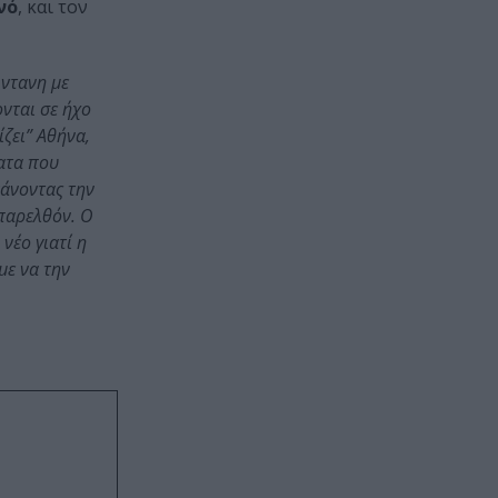
νό
, και τον
ντανη με
ονται σε ήχο
ζει” Αθήνα,
ατα που
κάνοντας την
 παρελθόν. Ο
νέο γιατί η
με να την