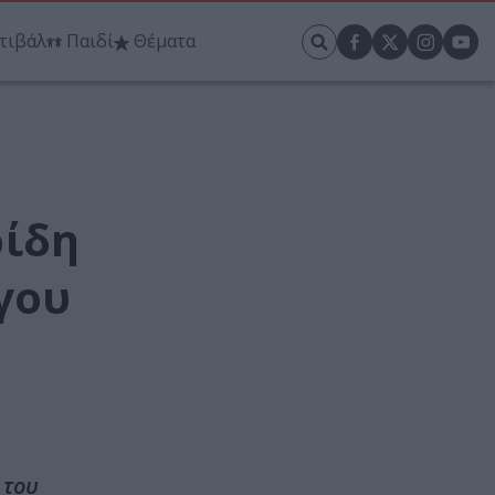
τιβάλ
Παιδί
Θέματα
ρίδη
γου
 του