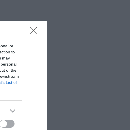
sonal or
ection to
ou may
 personal
out of the
 downstream
B’s List of