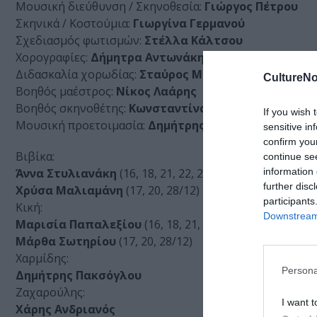
Μουσική διεύθυνση / Σκηνοθεσία:
Γιώργος Πέτρου
Σκηνικά / Κοστούμια:
Γιωργίνα Γερμανού
Σχεδιασμός φωτισμών:
Στέλλα Κάλτσου
Χορογραφίες:
Δήμητρα Αντωνάκη
Διδασκαλία χορωδίας:
Σταύρος Μπερής
CultureNo
Βοηθός μαέστρος:
Νίκος Λαάρης
Βοηθός σκηνοθέτης:
Κωνσταντίνα Ψωμά
If you wish 
Μουσική προετοιμασία:
Δημήτρης Γιάκας
sensitive in
confirm you
Βιβίκα:
continue se
information 
Άννα Στυλιανάκη
(16, 18, 21, 22, 29/12)
further disc
Χρύσα Μαλιαμάνη
(17, 20, 28/12)
participants
Κική:
Downstream 
Μαρισία Παπαλεξίου
(16, 18, 21, 22, 29/12)
Μάρθα Σωτηρίου
(17, 20, 28/12)
Χαρμίδης:
Persona
Δημήτρης Πακσόγλου
Ζαχαρούλης:
I want t
Χάρης Ανδριανός