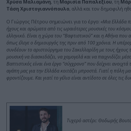
Χρύσα Μαλιαμάνη
, τη
Μαρισία Παπαλεξίου
, τη
Μάρ
Τάση Χριστογιαννόπουλο
, αλλά και τον δημοφιλή ηθ
Ο Γιώργος Πέτρου σημειώνει για το έργο:
«Μια Ελλάδα π
ήχους και αρώματα από τις ωραιότερες μουσικές του κόσμου:
ελληνικό. Είναι η χώρα του “Βαφτιστικού” και η Αθήνα που
όπως έλεγε ο δημιουργός της πριν από 100 χρόνια. Η υπέρ
συνδέουν το αριστούργημα του Σακελλαρίδη με τους ήχους το
μουσική να διασκεδάζει, να χαμογελά και να παιχνιδίζει μέ
Βαπτιστικός είναι ένα έργο “σύγχρονο” που δείχνει ανοιχτά τ
αγάπη μας για την Ελλάδα κοιτάζει μπροστά. Γιατί η πόλη μα
φροντίζουμε. Και γιατί το γέλιο είναι αντίδοτο σε όλες τις δυ
Τυχερό αστέρι: Θοδωρής Βουτσι