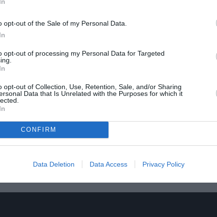
In
o opt-out of the Sale of my Personal Data.
In
to opt-out of processing my Personal Data for Targeted
ing.
In
o opt-out of Collection, Use, Retention, Sale, and/or Sharing
ersonal Data that Is Unrelated with the Purposes for which it
lected.
In
CONFIRM
ιάτης, Σοφία Καρβουνά, Γιάννης Μανιατόπουλος, Μα
η, Γιώργος Μωραΐτης, Σταμάτης Πακάκης, Δέσποινα 
Data Deletion
Data Access
Privacy Policy