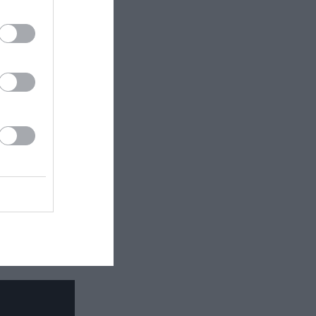
ρία
Ρεβίθη,