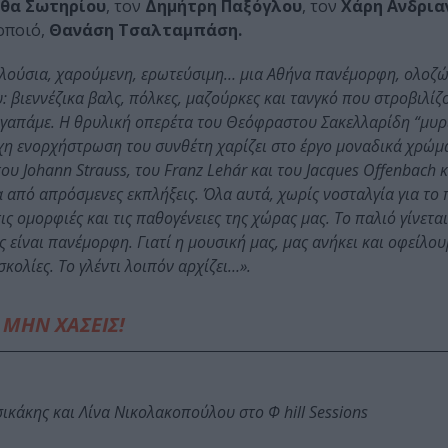
θα Σωτηρίου
, τον
Δημήτρη Παξόγλου
, τον
Χάρη Ανδρια
οποιό,
Θανάση Τσαλταμπάση.
λούσια, χαρούμενη, ερωτεύσιμη… μια Αθήνα πανέμορφη, ολοζώ
 βιεννέζικα βαλς, πόλκες, μαζούρκες και τανγκό που στροβιλίζ
 αγαπάμε. Η θρυλική οπερέτα του Θεόφραστου Σακελλαρίδη “μυρί
οχη ενορχήστρωση του συνθέτη χαρίζει στο έργο μοναδικά χρώμ
υ Johann Strauss, του Franz Lehár και του Jacques Offenbach 
σα από απρόσμενες εκπλήξεις. Όλα αυτά, χωρίς νοσταλγία για το
ις ομορφιές και τις παθογένειες της χώρας μας. Το παλιό γίνεται 
ς είναι πανέμορφη. Γιατί η μουσική μας, μας ανήκει και οφείλου
σκολίες. Το γλέντι λοιπόν αρχίζει…».
ΜΗΝ ΧΑΣΕΙΣ!
κάκης και Λίνα Νικολακοπούλου στο Φ hill Sessions