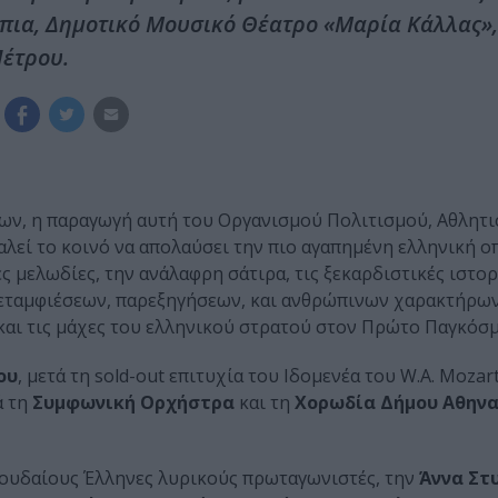
πια, Δημοτικό Μουσικό Θέατρο «Μαρία Κάλλας»,
Πέτρου.
ων, η παραγωγή αυτή του Oργανισμού Πολιτισμού, Αθλητι
εί το κοινό να απολαύσει την πιο αγαπημένη ελληνική οπ
ς μελωδίες, την ανάλαφρη σάτιρα, τις ξεκαρδιστικές ιστορ
εταμφιέσεων, παρεξηγήσεων, και ανθρώπινων χαρακτήρων,
και τις μάχες του ελληνικού στρατού στον Πρώτο Παγκόσμ
ου
, μετά τη sold-out επιτυχία του Ιδομενέα του W.A. Mozar
ά τη
Συμφωνική Ορχήστρα
και τη
Χορωδία Δήμου Αθην
σπουδαίους Έλληνες λυρικούς πρωταγωνιστές, την
Άννα Στ