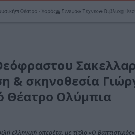
υσική
Θέατρο - Χορός
Σινεμά
Τέχνες
Βιβλίο
Φεσ
 Θεόφραστου Σακελλα
ση & σκηνοθεσία Γιώρ
ό Θέατρο Ολύμπια
λή ελληνική οπερέτα, με τίτλο «Ο Βαπτιστικός»