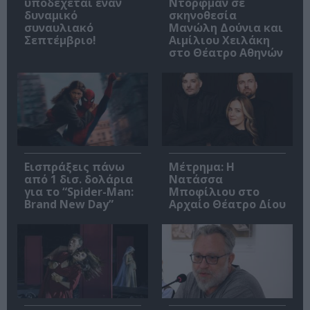
υποδέχεται έναν
Ντόρφμαν σε
δυναμικό
σκηνοθεσία
συναυλιακό
Μανώλη Δούνια και
Σεπτέμβριο!
Αιμίλιου Χειλάκη
στο Θέατρο Αθηνών
Εισπράξεις πάνω
Μέτρημα: Η
από 1 δισ. δολάρια
Νατάσσα
για το “Spider-Man:
Μποφίλιου στο
Brand New Day”
Αρχαίο Θέατρο Δίου