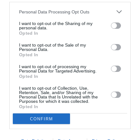
Σχετικά Άρθρα
Personal Data Processing Opt Outs
I want to opt-out of the Sharing of my
personal data.
Opted In
I want to opt-out of the Sale of my
Personal Data.
Opted In
Athens Baroque
Φεστιβάλ Αθηνών
I want to opt-out of processing my
Festival 2026 με ένα
Επιδαύρου 2026:
Personal Data for Targeted Advertising.
πρόγραμμα γεμάτο
Ένας προορισμός –
Opted In
αντιθέσεις
δύο παραστάσεις
που δεν πρέπει να
I want to opt-out of Collection, Use,
χάσετε
Retention, Sale, and/or Sharing of my
Personal Data that Is Unrelated with the
Purposes for which it was collected.
Opted In
CONFIRM