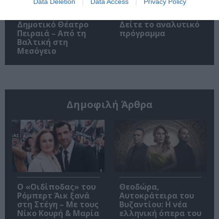
Data Deletion
Data Access
Privacy Policy
3o Piraeus Port Film
3ο Φεστιβάλ
Festival στο
Ακροναυπλίας –
Δημοτικό Θέατρο
Δείτε το αναλυτικό
Πειραιά – Από τη
πρόγραμμα
Βαλτική στη
Μεσόγειο
Δημοφιλή Άρθρα
O «Οιδίποδας» του
Θεοδώρα,
Ρόμπερτ Άικ ξανά
Αυτοκράτειρα του
στη Στέγη – Με τους
Βυζαντίου: Η νέα
Νίκο Κουρή & Μαρία
ελληνική όπερα του