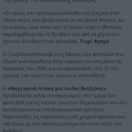
της πρώτης του σκηνοθετικής απόπειρας.
«Οι ταινίες που προτιμούσα ανέκαθεν στη ζωή μου ήταν
πάντα εκείνες που βραβεύτηκαν με τον Χρυσό Φοίνικα. Δεν
το πιστεύω, είναι πάνω από τα Όσκαρ»,
είπε ο ηθοποιός
παραλαμβάνοντας το βραβείο του από τα χέρια του
γενικού διευθυντή του φεστιβάλ,
Τιερί Φρεμό
.
Ο Τραβόλα επέστρεψε στις Κάννες, στο φεστιβάλ που
έδωσε μια νέα ώθηση στην καριέρα του στα μέσα της
δεκαετίας του 1990, για να παρουσιάσει, στα 72 του
χρόνια, την πρώτη του ταινία ως σκηνοθέτης.
Η
«Νυχτερινή πτήση για το Λος Άντζελες»
προβάλλεται εκτός συναγωνισμού, στο τμήμα του
φεστιβάλ για τις ταινίες γνωστών δημιουργών που δεν
ανταποκρίνονται στα διαγωνιστικά κριτήρια.
Παρουσιάζει τις περιπέτειες ενός μικρού αγοριού που
ταξιδεύει με την ηθοποιό μητέρα του στην πόλη των
Αγγέλων.