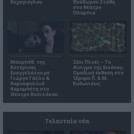
Κεχαγιόγλου
Θεόδωρου Στάθη
στο θέατρο
Ολύμπια
Μακμπέθ, της
32οι Πλοές – Το
Κατερίνας
Αίνιγμα της Εικόνας:
Ευαγγελάτου με
Ομαδική έκθεση στο
Γιώργο Γάλλο &
Ίδρυμα Π. & Μ.
Καρυοφυλλιά
Κυδωνιέως
Καραμπέτη στο
Θέατρο Βασιλάκου
Τελευταία νέα