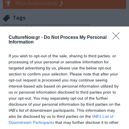
Νέοι Διαγωνισμοί
❯
Tags
ΒΡΑΒΕΙΑ
ΚΙΝΗΜΑΤΟΓΡΑΦΙΚΑ ΦΕΣΤΙΒΑΛ
CultureNow.gr -
Do Not Process My Personal
ΦΕΣΤΙΒΑΛ ΚΑΝΝΩΝ
Information
Newsletter
If you wish to opt-out of the sale, sharing to third parties, or
processing of your personal or sensitive information for
Κάθε βδομάδα στο e-mail σας τα τελευταία νέα για
targeted advertising by us, please use the below opt-out
την Τέχνη και τον Πολιτισμό!
section to confirm your selection. Please note that after your
opt-out request is processed you may continue seeing
interest-based ads based on personal information utilized by
us or personal information disclosed to third parties prior to
your opt-out. You may separately opt-out of the further
disclosure of your personal information by third parties on the
Ακολουθήστε το Culturenow.gr
IAB’s list of downstream participants. This information may
also be disclosed by us to third parties on the
IAB’s List of
Downstream Participants
that may further disclose it to other
third parties.