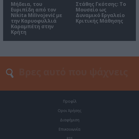
Μήδεια, του
Στάθης Γκότσης: Το
Ευριπίδη από τον
Μουσείο ως
Nikita Milivojević με
Δυναμικό Εργαλείο
την Καρυοφυλλιά
Κριτικής Μάθησης
Καραμπέτη στην
Κρήτη
Προφίλ
Οροι Χρήσης
Διαφήμιση
Επικοινωνία
RSS