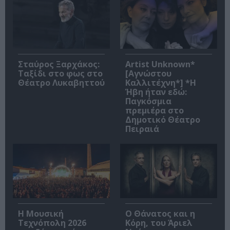
Σταύρος Ξαρχάκος:
Artist Unknown*
Ταξίδι στο φως στο
[Αγνώστου
Θέατρο Λυκαβηττού
Καλλιτέχνη*] *Η
Ήβη ήταν εδώ:
Παγκόσμια
πρεμιέρα στο
Δημοτικό Θέατρο
Πειραιά
Η Μουσική
Ο Θάνατος και η
Τεχνόπολη 2026
Κόρη, του Άριελ