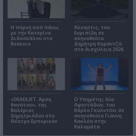
Η πόρνη από πάνω,
Άλκηστις, του
με την Κατερίνα
Ευριπίδη σε
Διδασκάλου στο
σκηνοθεσία
Βεάκειο
Δημήτρη Καραντζά
στα Αισχύλεια 2026
«DEADLIFT. Άρση
Ο Υπηρέτης δύο
θανάτου», της
Αφεντάδων, του
Βαλέριας
Κάρλο Γκολντόνι σε
Δημητριάδου στο
σκηνοθεσία Γιάννη
Θέατρο Εμπορικόν
Κακλέα στην
Καλαμάτα