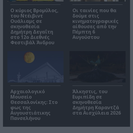
O κύριος Βρομύλος,
Οι ταινίες που θα
του Ντέιβιντ
δούμε στις
Ουάλιαμς σε
κινηματογραφικές
σκηνοθεσία
αίθουσες από την
Δημήτρη Δεγαΐτη
Πέμπτη 6
στο 12ο Διεθνές
Αυγούστου
Φεστιβάλ Άνδρου
Αρχαιολογικό
Άλκηστις, του
Μουσείο
Ευριπίδη σε
Θεσσαλονίκης: Στο
σκηνοθεσία
φως της
Δημήτρη Καραντζά
Αυγουστιάτικης
στα Αισχύλεια 2026
Πανσελήνου