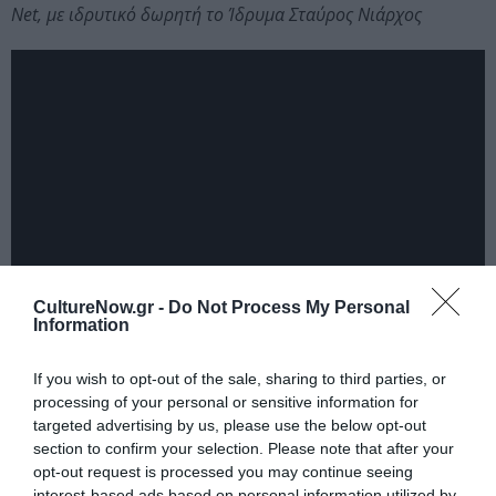
Net, με ιδρυτικό δωρητή το Ίδρυμα Σταύρος Νιάρχος
CultureNow.gr -
Do Not Process My Personal
Information
Φωτογραφίες: ©Patroklos Skafidas
If you wish to opt-out of the sale, sharing to third parties, or
processing of your personal or sensitive information for
targeted advertising by us, please use the below opt-out
Διαβάστε επίσης:
section to confirm your selection. Please note that after your
opt-out request is processed you may continue seeing
Φεστιβάλ Αθηνών και Επιδαύρου 2018: Το πρόγραμμα
interest-based ads based on personal information utilized by