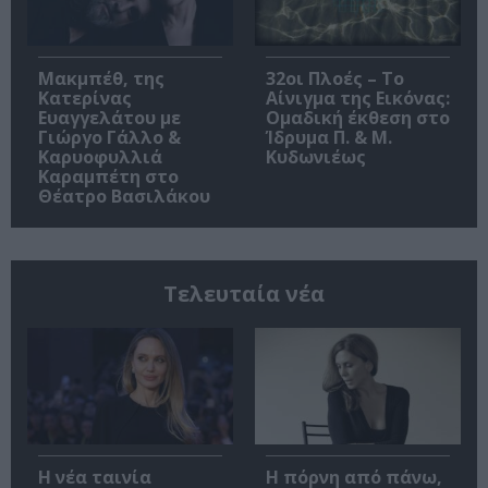
Μακμπέθ, της
32οι Πλοές – Το
Κατερίνας
Αίνιγμα της Εικόνας:
Ευαγγελάτου με
Ομαδική έκθεση στο
Γιώργο Γάλλο &
Ίδρυμα Π. & Μ.
Καρυοφυλλιά
Κυδωνιέως
Καραμπέτη στο
Θέατρο Βασιλάκου
Τελευταία νέα
Η νέα ταινία
Η πόρνη από πάνω,