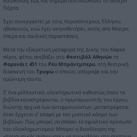
διεύθυνση, έως και σήμερα που διευθύνει το Θέατρο
Πόρτα.
Έχει συνεργαστεί με τους περισσότερους Έλληνες
ηθοποιούς, ενώ έχει σκηνοθετήσει, εκτός από θέατρο,
όπερα και παιδικές παραστάσεις.
Μετά την εξαιρετική μεταφορά της Δίκης του Κάφκα
πέρσι, φέτος ανεβάζει στο
Φεστιβάλ Αθηνών
το
Φαρενάιτ 451
του
Ρέυ Μπράντμπερυ
, στη θεατρική
διασκευή του
Τρυφώ
ο οποίος υπέγραψε και την
ομώνυμη ταινία.
Σ’ ένα μελλοντικό, ολοκληρωτικό καθεστώς όπου τα
βιβλία καταστρέφονται, ο πρωταγωνιστής του έργου,
διώκτης αρχικά των αντιφρονούντων, μεταστρέφεται
όταν έρχεται σ’ επαφή με τον μυστικό κόσμο των
βιβλίων. Πώς μπορεί να σπάσει το εφιαλτικό πρόσωπο
του ολοκληρωτισμού; Μπορεί η διεκδίκηση της
«προσωπικής ανάγνωσης» να προκαλέσει στο σύστημα