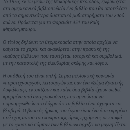
Το 1953, εν τω μέσω της Μακαρθικής περιόδου, εμφανίζεται
στα αμερικανικά βιβλιοπωλεία ένα βιβλίο που θα αποτελέσει
από τα σημαντικότερα δυστοπικά μυθιστορήματα του 20ού
αιώνα. Πρόκειται για το Φαρενάιτ 451 του Ραίη
Μπράντμπουρυ.
Ο τίτλος δηλώνει τη θερμοκρασία στην οποία αρχίζει να
καίγεται το χαρτί, και αναφέρεται στην πρακτική της
«καύσης βιβλίων» που ταυτίζεται, ιστορικά και συμβολικά,
με την καταστολή της ελευθερίας σκέψης και λόγου.
Η υπόθεσή του είναι απλή: Σε μια μελλοντική κοινωνία
«πυροτεχνουργοί», λειτουργώντας σαν ένα «Σώμα Κρατικής
Ασφάλειας», εντοπίζουν και καίνε όσα βιβλία έχουν σωθεί
κρυμμένα από αντιφρονούντες που αρνούνται να
συμμορφωθούν στο δόγμα ότι τα βιβλία είναι άχρηστα και
βλαβερά. Ο βασικός ήρωας του έργου είναι ένα διακεκριμένο
στέλεχος αυτού του «σώματος», όμως ερχόμενος σε επαφή
με το «μυστικό σύμπαν των βιβλίων» αρχίζει να μαγνητίζεται