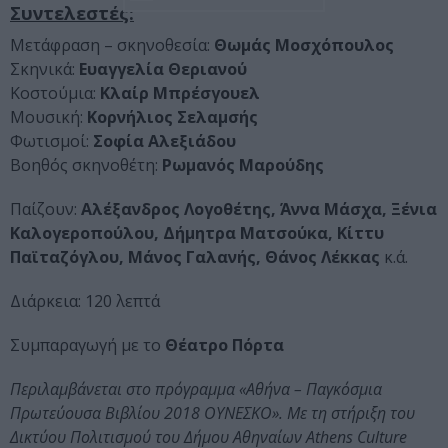
Συντελεστές:
Μετάφραση – σκηνοθεσία:
Θωμάς Μοσχόπουλος
Σκηνικά:
Ευαγγελία Θεριανού
Κοστούμια:
Κλαίρ Μπρέσγουελ
Μουσική:
Κορνήλιος Σελαμσής
Φωτισμοί:
Σοφία Αλεξιάδου
Βοηθός σκηνοθέτη:
Ρωμανός Μαρούδης
Παίζουν:
Αλέξανδρος Λογοθέτης, Άννα Μάσχα, Ξένια
Καλογεροπούλου, Δήμητρα Ματσούκα, Κίττυ
Παϊταζόγλου, Μάνος Γαλανής, Θάνος Λέκκας
κ.ά.
Διάρκεια: 120 λεπτά
Συμπαραγωγή με το
Θέατρο Πόρτα
Περιλαμβάνεται στο πρόγραμμα «Αθήνα – Παγκόσμια
Πρωτεύουσα Βιβλίου 2018 ΟΥΝΕΣΚΟ». Mε τη στήριξη του
Δικτύου Πολιτισμού του Δήμου Αθηναίων Athens Culture