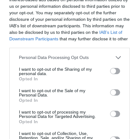
us or personal information disclosed to third parties prior to
your opt-out. You may separately opt-out of the further
Ταυτότητα Εκδήλωσης
disclosure of your personal information by third parties on the
IAB’s list of downstream participants. This information may
Ημερομηνία:
also be disclosed by us to third parties on the
IAB’s List of
Downstream Participants
that may further disclose it to other
08/06/2018
10/06/2018
Από:
Εως:
third parties.
Στις 21:00
Personal Data Processing Opt Outs
Τοποθεσία:
I want to opt-out of the Sharing of my
Χώρος Η, Πειραιώς 260, Αθήνα
personal data.
Opted In
Πειραιώς 260
I want to opt-out of the Sale of my
Personal Data.
Opted In
Eισιτήρια:
Α Ζώνη: 20€ | Β Ζώνη: 10€ - 15
I want to opt-out of processing my
Personal Data for Targeted Advertising.
Τα εισιτήρια και για τις τρεις ημέρες, έχουν εξαντληθεί.
Opted In
Πληροφορίες / Κρατήσεις:
I want to opt-out of Collection, Use,
Retention, Sale, and/or Sharing of my