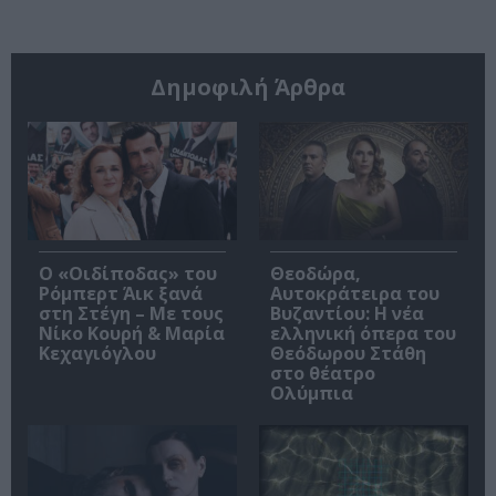
Δημοφιλή Άρθρα
O «Οιδίποδας» του
Θεοδώρα,
Ρόμπερτ Άικ ξανά
Αυτοκράτειρα του
στη Στέγη – Με τους
Βυζαντίου: Η νέα
Νίκο Κουρή & Μαρία
ελληνική όπερα του
Κεχαγιόγλου
Θεόδωρου Στάθη
στο θέατρο
Ολύμπια