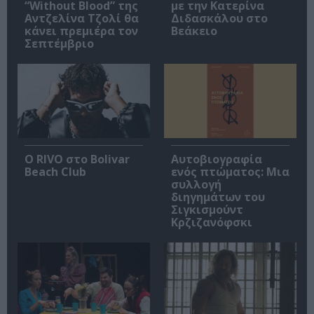
“Without Blood” της
με την Κατερίνα
Αντζελίνα Τζολί θα
Διδασκάλου στο
κάνει πρεμιέρα τον
Βεάκειο
Σεπτέμβριο
Ο RIVO στο Bolivar
Αυτοβιογραφία
Beach Club
ενός πτώματος: Μια
συλλογή
διηγημάτων του
Σιγκισμούντ
Κρζιζανόφσκι