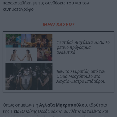
παρακαταθήκη με τις συνθέσεις του για τον
κινηματογράφο.
ΜΗΝ ΧΑΣΕΙΣ!
Φεστιβάλ Αισχύλεια 2026: Το
φετινό πρόγραμμα
αναλυτικά
Ίων, του Ευριπίδη από τον
Θωμά Μοσχόπουλο στο
Αρχαίο Θέατρο Επιδαύρου
Όπως σημείωνε η
Αγλαΐα Μητροπούλο
υ, ιδρύτρια
της
ΤτΕ
:
«Ο Μίκης Θεοδωράκης, συνθέτης με ταλέντο και