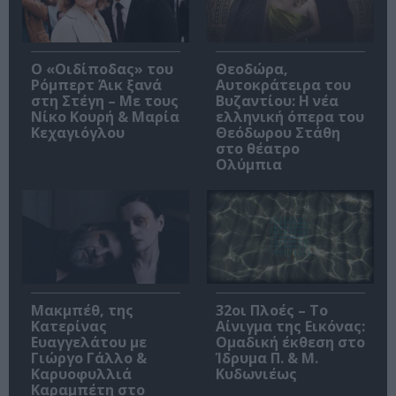
O «Οιδίποδας» του
Θεοδώρα,
Ρόμπερτ Άικ ξανά
Αυτοκράτειρα του
στη Στέγη – Με τους
Βυζαντίου: Η νέα
Νίκο Κουρή & Μαρία
ελληνική όπερα του
Κεχαγιόγλου
Θεόδωρου Στάθη
στο θέατρο
Ολύμπια
Μακμπέθ, της
32οι Πλοές – Το
Κατερίνας
Αίνιγμα της Εικόνας:
Ευαγγελάτου με
Ομαδική έκθεση στο
Γιώργο Γάλλο &
Ίδρυμα Π. & Μ.
Καρυοφυλλιά
Κυδωνιέως
Καραμπέτη στο