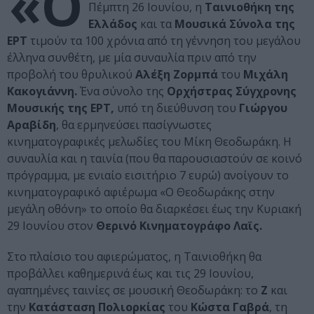
«Ο
Πέμπτη 26 Ιουνίου, η
Ταινιοθήκη της
Ελλάδος
και τα
Μουσικά Σύνολα της
ΕΡΤ
τιμούν τα 100 χρόνια από τη γέννηση του μεγάλου
έλληνα συνθέτη, με μία συναυλία πριν από την
προβολή του θρυλικού
Αλέξη Ζορμπά
του
Μιχάλη
Κακογιάννη.
Ένα σύνολο της
Ορχήστρας Σύγχρονης
Μουσικής της ΕΡΤ,
υπό τη διεύθυνση του
Γιώργου
Αραβίδη
, θα ερμηνεύσει πασίγνωστες
κινηματογραφικές μελωδίες του Μίκη Θεοδωράκη. Η
συναυλία και η ταινία (που θα παρουσιαστούν σε κοινό
πρόγραμμα, με ενιαίο εισιτήριο 7 ευρώ) ανοίγουν το
κινηματογραφικό αφιέρωμα «Ο Θεοδωράκης στην
μεγάλη οθόνη» το οποίο θα διαρκέσει έως την Κυριακή
29 Ιουνίου στον
Θερινό Κινηματογράφο Λαϊς.
Στο πλαίσιο του αφιερώματος, η Ταινιοθήκη θα
προβάλλει καθημερινά έως και τις 29 Ιουνίου,
αγαπημένες ταινίες σε μουσική Θεοδωράκη: το
Ζ
και
την
Κατάσταση Πολιορκίας
του
Κώστα Γαβρά
, τη