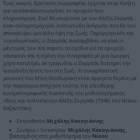
Ένας νεαρός Βρετανός συγγραφέας έρχεται στην Κρήτη
για να επαναλειτουργήσει το ορυχείο που
κληρονόμησε. Εκεί θα γνωριστεί με τον Αλέξη Ζορμπά,
έναν σκληροτράχηλο, ενστικτώδη άνθρωπο που θα του
αποκαλύψει μια άλλη όψη της ζωής. Παρορμητικός και
τυχοδιωκτικός, ο Ζορμπάς αναλαμβάνει να γίνει ο
μέντοράς του. Και παρότι τα σχέδια για το ορυχείο
ναυαγούν και η σχέση του συγγραφέα με μια όμορφη
χήρα καταλήγει σε τραγωδία, ο Ζορμπάς διατηρεί την
αισιόδοξη πίστη του στη ζωή… Η συναρπαστική
μουσική του Μίκη Θεοδωράκη είναι άρρηκτα δεμένη με
την παγκόσμια απήχηση τούτης της ελεύθερης
κινηματογραφικής διασκευής του μυθιστορήματος
«Βίος και πολιτεία του Αλέξη Ζορμπά» (1946) του Νίκου
Καζαντzάκη.
Σκηνοθεσία:
Μιχάλης Κακογιάννης
Σενάριο / Screenplay:
Μιχάλης Κακογιάννης,
βασισμένος στο μυθιστόρημα του
Νίκου