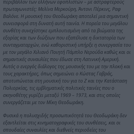
περιβάλλον των ελλήνων εφοπλιστών – με αστραφτερούς
πρωταγωνιστές: Μελίνα Μερκούρη, Άντονι Πέρκινς, Ραφ
Βαλόνε. Η μουσική του Θεοδωράκη αποτελεί μια σημαντική
συνεισφορά στη δυνατή αυτή ταινία. Η πορεία του μεγάλου
συνθέτη συνεχίστηκε εμπλουτισμένη από τα βιώματα της
εξορίας και των διώξεων που εξαπέλυσε η δικτατορία των
συνταγματαρχών, ενώ καθοριστική υπήρξε η συνεργασία του
με τον μεγάλο Χιλιανό Ποιητή Πάμπλο Νερούδα καθώς και οι
σημαντικές συναυλίες που έδωσε στη Λατινική Αμερική.
Αυτός ο ενεργός διάλογος της μουσικής του με την πλοκή και
τους χαρακτήρες, όπως σημειώνει ο Κώστας Γαβράς,
αποτυπώνεται στη μουσική του για το Ζ και την Κατάσταση
Πολιορκίας, τις εμβληματικές πολιτικές ταινίες που ο
σκηνοθέτης γυρίζει μεταξύ 1969 – 1973, και στις οποίες
συνεργάζεται με τον Μίκη Θεοδωράκη.
Φυσικά η πολυσχιδής προσωπικότητά του Θεοδωράκη δεν
εξαντλείται στις κινηματογραφικές του συνθέσεις, και οι
σπουδαίες συναυλίες και διεθνείς περιοδείες του