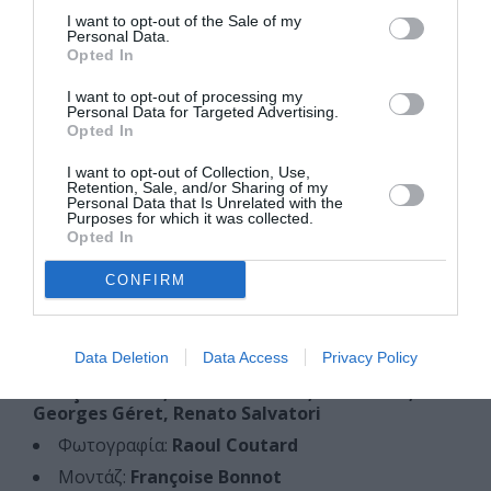
άλλες δυσκολίες προστέθηκε και η αδυναμία να
I want to opt-out of the Sale of my
φτάσουν στον Μίκη στην αποκλεισμένη Ζάτουνα.
Personal Data.
Opted In
Μέχρι που σ’ ένα πακέτο από τσιγάρα ο Μίκης είχε
γράψει την άδεια να χρησιμοποιήσουν τη μουσική του.
I want to opt-out of processing my
Personal Data for Targeted Advertising.
«Εγώ θεωρώ τη μουσική ως δυναμική συνιστώσα της
Opted In
δραματουργίας. Λειτουργεί ως ένα πρόσωπο που
εισέρχεται στη σκηνή και διαλέγεται με τους άλλους. Η
I want to opt-out of Collection, Use,
Retention, Sale, and/or Sharing of my
μουσική του Μίκη είχε τις απαραίτητες συνδέσεις και
Personal Data that Is Unrelated with the
Purposes for which it was collected.
με τα δύο».
Opted In
Σκηνοθεσία:
Κώστας Γαβράς
CONFIRM
Σενάριο:
Jorge Semprun, Κώστας Γαβράς
,
βασισμένοι στο βιβλίο του
Βασίλη Βασιλικού
Ηθοποιοί:
Yves Montand, Jean-Louis
Data Deletion
Data Access
Privacy Policy
Trintignant, Ειρήνη Παππά, Jacques Perrin,
François Périer, Charles Denner, Pierre Dux,
Georges Géret, Renato Salvatori
Φωτογραφία:
Raoul Coutard
Μοντάζ:
Françoise Bonnot