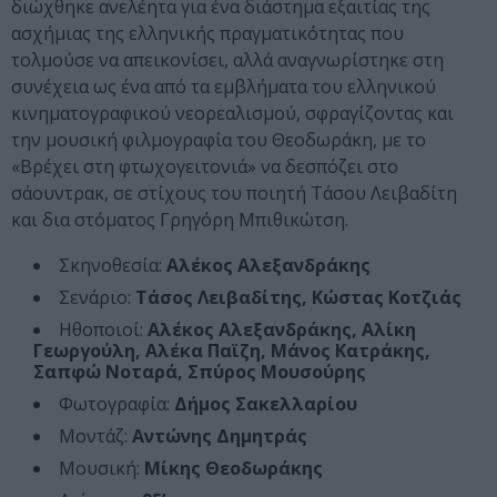
διώχθηκε ανελέητα για ένα διάστημα εξαιτίας της
ασχήμιας της ελληνικής πραγματικότητας που
τολμούσε να απεικονίσει, αλλά αναγνωρίστηκε στη
συνέχεια ως ένα από τα εμβλήματα του ελληνικού
κινηματογραφικού νεορεαλισμού, σφραγίζοντας και
την μουσική φιλμογραφία του Θεοδωράκη, με το
«Βρέχει στη φτωχογειτονιά» να δεσπόζει στο
σάουντρακ, σε στίχους του ποιητή Τάσου Λειβαδίτη
και δια στόματος Γρηγόρη Μπιθικώτση.
Σκηνοθεσία:
Αλέκος Αλεξανδράκης
Σενάριο:
Τάσος Λειβαδίτης, Κώστας Κοτζιάς
Ηθοποιοί:
Αλέκος Αλεξανδράκης, Αλίκη
Γεωργούλη, Αλέκα Παϊζη, Μάνος Κατράκης,
Σαπφώ Νοταρά, Σπύρος Μουσούρης
Φωτογραφία:
Δήμος Σακελλαρίου
Μοντάζ:
Αντώνης Δημητράς
Μουσική:
Μίκης Θεοδωράκης