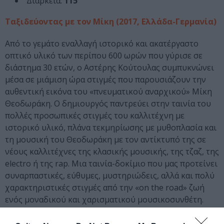
Διάρκεια:
115
’
Ταξιδεύοντας με τον Μίκη (2017, Ελλάδα-Γερμανία)
Από το γεμάτο εναλλαγή ιστορικό και ακατέργαστο
οπτικό υλικό των περίπου 600 ωρών που γύρισε σε
διάστημα 30 ετών, ο Αστέρης Κούτουλας συμπυκνώνει
μέσα σε μιάμιση ώρα στιγμές που παρουσιάζουν την
αυθεντική εικόνα του «πνευματικού αναρχικού» Μίκη
Θεοδωράκη. Ο δημιουργός παντρεύει στην ταινία του
πολλές προσωπικές στιγμές του καλλιτέχνη με
ιστορικό υλικό, πλάνα τεκμηρίωσης με μυθοπλασία και
τη μουσική του Θεοδωράκη με τον αντίκτυπό της σε
νέους καλλιτέχνες της κλασικής μουσικής, της τζαζ, της
electro ή της rap. Μια ταινία-δοκίμιο που μας προτείνει
συναρπαστικές, εύθυμες, μυστηριώδεις, αλλά και πολύ
χαρακτηριστικές στιγμές από την «on the road» ζωή
ενός μοναδικού και χαρισματικού μουσικοσυνθέτη.
Σκηνοθεσία:
Αστέρης Κούτουλας