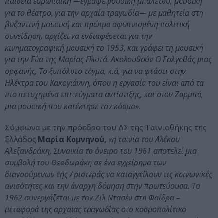
παιδεία ευρωπαϊκή —έγραψε μουσική μπαλέτου, μουσική
για το θέατρο, για την αρχαία τραγωδία— με μαθητεία στη
βυζαντινή μουσική και πρώιμα αφυπνισμένη πολιτική
συνείδηση, αρχίζει να ενδιαφέρεται για την
κινηματογραφική μουσική το 1953, και γράφει τη μουσική
για την Εύα της Μαρίας Πλυτά. Ακολουθούν Ο Γολγοθάς μιας
ορφανής, Το ξυπόλυτο τάγμα, κ.ά, για να φτάσει στην
Ηλέκτρα του Κακογιάννη, όπου η εργασία του είναι από τα
πιο πετυχημένα επιτεύγματα αντίστιξης, και στον Ζορμπά,
μια μουσική που κατέκτησε τον κόσμο».
Σύμφωνα με την πρόεδρο του ΔΣ της Ταινιοθήκης της
Ελλάδος
Μαρία Κομνηνού,
«η ταινία του Αλέκου
Αλεξανδράκη, Συνοικία το όνειρο του 1961 αποτελεί μια
συμβολή του Θεοδωράκη σε ένα εγχείρημα των
διανοούμενων της Αριστεράς να καταγγείλουν τις κοινωνικές
ανισότητες και την άναρχη δόμηση στην πρωτεύουσα. To
1962 συνεργάζεται με τον Ζιλ Ντασέν στη Φαίδρα –
μεταφορά της αρχαίας τραγωδίας στο κοσμοπολίτικο