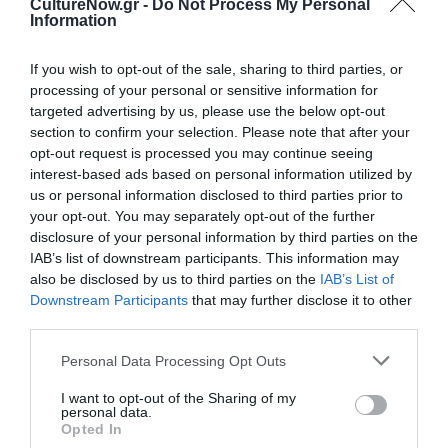
CultureNow.gr -
Do Not Process My Personal
Σενάριο:
Αστέρης Κούτουλας. Ίνα Κούτουλα
Information
Ηθοποιοί:
Μίκης Θεοδωράκης, Sandra von
Ruffin, Στάθης Παπαδόπουλος, Rafika Chawishe
If you wish to opt-out of the sale, sharing to third parties, or
processing of your personal or sensitive information for
Φωτογραφία:
Μιχάλης Γεράνιος
targeted advertising by us, please use the below opt-out
Μοντάζ:
Κλεοπάτρα Δημητρίου, Γιάννης
section to confirm your selection. Please note that after your
Σακαρίδης
opt-out request is processed you may continue seeing
Μουσική:
Μίκης Θεοδωράκης
interest-based ads based on personal information utilized by
us or personal information disclosed to third parties prior to
Διάρκεια:
87’
your opt-out. You may separately opt-out of the further
disclosure of your personal information by third parties on the
Z (1969, Γαλλία-Αλγερία)
IAB’s list of downstream participants. This information may
also be disclosed by us to third parties on the
IAB’s List of
Η ταινία Ζ, στηρίχθηκε στο βιβλίο του Βασίλη
Downstream Participants
that may further disclose it to other
Βασιλικού, σε σενάριο που έγραψε ο Κώστας Γαβράς
third parties.
και ο Χόρχε Σεμπρούν. Η ταινία είχε απορριφθεί από
παντού μέχρι που ο Ζακ Περέν απευθύνθηκε στην
Personal Data Processing Opt Outs
Αλγερινή κυβέρνηση που έδωσε τα λειτουργικά έξοδα
I want to opt-out of the Sharing of my
και έτσι προχώρησε το σχέδιο. Όπως γράφει ο Γαβράς
personal data.
Opted In
στο «Πήγαινε εκεί όπου είναι αδύνατο να πας», στις