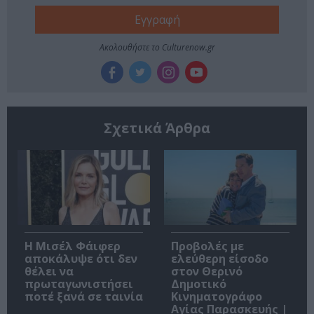
Ακολουθήστε το Culturenow.gr
Σχετικά Άρθρα
Η Μισέλ Φάιφερ
Προβολές με
αποκάλυψε ότι δεν
ελεύθερη είσοδο
θέλει να
στον Θερινό
πρωταγωνιστήσει
Δημοτικό
ποτέ ξανά σε ταινία
Κινηματογράφο
Αγίας Παρασκευής |