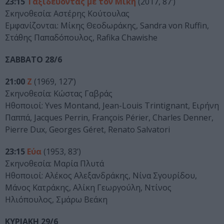
23:15
Ταξιδεύοντας με τον Μίκη
(2017, 87’)
Σκηνοθεσία: Αστέρης Κούτουλας
Εμφανίζονται: Μίκης Θεοδωράκης, Sandra von Ruffin,
Στάθης Παπαδόπουλος, Rafika Chawishe
ΣΑΒΒΑΤΟ 28/6
21:00
Z
(1969, 127’)
Σκηνοθεσία: Κώστας Γαβράς
Ηθοποιοί: Yves Montand, Jean-Louis Trintignant, Ειρήνη
Παππά, Jacques Perrin, François Périer, Charles Denner,
Pierre Dux, Georges Géret, Renato Salvatori
23:15
Εύα
(1953, 83’)
Σκηνοθεσία: Μαρία Πλυτά
Ηθοποιοί: Αλέκος Αλεξανδράκης, Νίνα Σγουρίδου,
Μάνος Κατράκης, Αλίκη Γεωργούλη, Ντίνος
Ηλιόπουλος, Σμάρω Βεάκη
ΚΥΡΙΑΚΗ 29/6