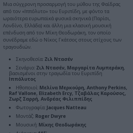
Μια σύγχρονη προσαρμογή του μύθου της Φαίδρας
από τον «Ιππόλυτο» του Ευριπίδη, με φόντο τα
ωραιότερα ευρωπαϊκά φυσικά σκηνικά (Παρίσι,
Λονδίνο, Ελλάδα) και άλλη μια κλασική μουσική
επένδυση από τον Μίκη Θεοδωράκη, τον οποίο
συνέδραμε εδώ ο Νίκος Γκάτσος στους στίχους των
τραγουδιών.
Σκηνοθεσία:
Ζιλ Ντασέν
Σενάριο:
Ζιλ Ντασέν, Μαργαρίτα Λυμπεράκη
,
βασισμένοι στην τραγωδία του Ευριπίδη
Ιππόλυτος
Ηθοποιοί:
Μελίνα Μερκούρη, Anthony Perkins,
Raf Vallone, Elizabeth Ercy, Τζαβάλας Καρούσος,
Ζωρζ Σαρρή, Ανδρέας Φιλιππίδης
Φωτογραφία:
Jacques Natteau
Μοντάζ:
Roger Dwyre
Μουσική:
Μίκης Θεοδωράκης