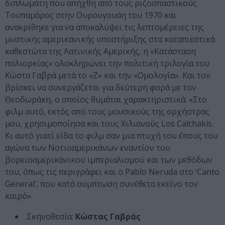
διπλωμάτη που απήχθη από τους ριζοσπαστικούς
Τουπαμάρος στην Ουρουγουάη του 1970 και
ανακρίθηκε για να αποκαλύψει τις λεπτομέρειες της
μυστικής αμερικανικής υποστήριξης στα καταπιεστικά
καθεστώτα της Λατινικής Αμερικής, η «Κατάσταση
πολιορκίας» ολοκληρώνει την πολιτική τριλογία του
Κώστα Γαβρά μετά το «Ζ» και την «Ομολογία». Και τον
βρίσκει να συνεργάζεται για δεύτερη φορά με τον
Θεοδωράκη, ο οποίος θυμάται χαρακτηριστικά: «Στο
φιλμ αυτό, εκτός από τους μουσικούς της ορχήστρας
μου, χρησιμοποίησα και τους Χιλιανούς Los Calchakis.
Κι αυτό γιατί είδα το φιλμ σαν μια πτυχή του έπους του
αγώνα των Νοτιοαμερικάνων εναντίον του
βορειοαμερικάνικου ιμπεριαλισμού και των μεθόδων
του, όπως τις περιγράφει και ο Pablo Neruda στο ‘Canto
General’, που κατά σύμπτωση συνέθετα εκείνο τον
καιρό».
Σκηνοθεσία:
Κώστας Γαβράς