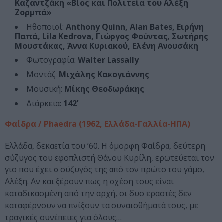
Καζαντζάκη «Βίος και Πολιτεία του Αλέξη
Ζορμπά»
Ηθοποιοί:
Anthony Quinn, Alan Bates, Ειρήνη
Παπά, Lila Kedrova, Γιώργος Φούντας, Σωτήρης
Μουστάκας, Άννα Κυριακού, Ελένη Ανουσάκη
Φωτογραφία:
Walter Lassally
Μοντάζ:
Μιχάλης Κακογιάννης
Μουσική:
Μίκης Θεοδωράκης
Διάρκεια:
142’
Φαίδρα / Phaedra (1962, Ελλάδα-Γαλλία-ΗΠΑ)
Ελλάδα, δεκαετία του ’60. Η όμορφη Φαίδρα, δεύτερη
σύζυγος του εφοπλιστή Θάνου Κυρίλη, ερωτεύεται τον
γιο που έχει ο σύζυγός της από τον πρώτο του γάμο,
Αλέξη. Αν και ξέρουν πως η σχέση τους είναι
καταδικασμένη από την αρχή, οι δυο εραστές δεν
καταφέρνουν να πνίξουν τα συναισθήματά τους, με
τραγικές συνέπειες για όλους…