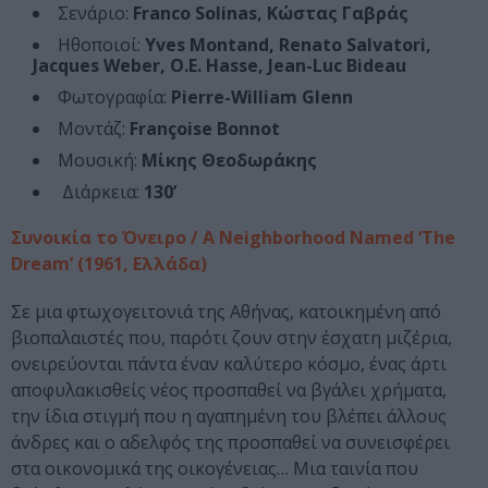
Σενάριο:
Franco Solinas, Κώστας Γαβράς
Ηθοποιοί:
Yves Montand, Renato Salvatori,
Jacques Weber, O.E. Hasse, Jean-Luc Bideau
Φωτογραφία:
Pierre-William Glenn
Μοντάζ:
Françoise Bonnot
Μουσική:
Μίκης Θεοδωράκης
Διάρκεια:
130’
Συνοικία το Όνειρο / A Neighborhood Named ‘The
Dream’ (1961, Ελλάδα)
Σε μια φτωχογειτονιά της Αθήνας, κατοικημένη από
βιοπαλαιστές που, παρότι ζουν στην έσχατη μιζέρια,
ονειρεύονται πάντα έναν καλύτερο κόσμο, ένας άρτι
αποφυλακισθείς νέος προσπαθεί να βγάλει χρήματα,
την ίδια στιγμή που η αγαπημένη του βλέπει άλλους
άνδρες και ο αδελφός της προσπαθεί να συνεισφέρει
στα οικονομικά της οικογένειας… Μια ταινία που