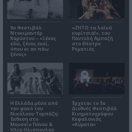
9ο Φεστιβάλ
«ΖΗΤΩ τα λαϊκά
Ντοκιμαντέρ
κορίτσια!», του
Καρύστου – «Ξένος
Παντελή Αμπαζή
εδώ, ξένος εκεί,
στο Θέατρο
όπου κι αν πάω
Ρεματιάς
ξένος»
Η Ελλάδα μέσα από
Έρχεται το 5ο
τον φακό του
Διεθνές Φεστιβάλ
Νικόλαου Τομπάζη:
Κινηματογράφου
Έκθεση στο
Κεφαλονιάς
Μουσείο Πάνου &
«Κύματα»
Ηλία Ηλιόπουλου