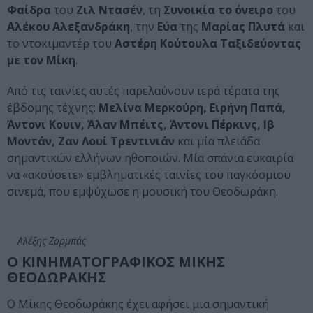
Φαίδρα
του
Ζιλ Ντασέν
, τη
Συνοικία το όνειρο
του
Αλέκου Αλεξανδράκη
, την
Εύα
της
Μαρίας Πλυτά
και
το ντοκιμαντέρ του
Αστέρη Κούτουλα Ταξιδεύοντας
με τον Μίκη
.
Από τις ταινίες αυτές παρελαύνουν ιερά τέρατα της
έβδομης τέχνης:
Μελίνα Μερκούρη, Ειρήνη Παπά,
Άντονι Κουιν, Άλαν Μπέιτς, Άντονι Πέρκινς, Ιβ
Μοντάν, Ζαν Λουί Τρεντινιάν
και μία πλειάδα
σημαντικών ελλήνων ηθοποιών. Mία σπάνια ευκαιρία
να «ακούσετε» εμβληματικές ταινίες του παγκόσμιου
σινεμά, που εμψύχωσε η μουσική του Θεοδωράκη.
Αλέξης Ζορμπάς
Ο ΚΙΝΗΜΑΤΟΓΡΑΦΙΚΟΣ ΜΙΚΗΣ
ΘΕΟΔΩΡΑΚΗΣ
Ο Μίκης Θεοδωράκης έχει αφήσει μια σημαντική