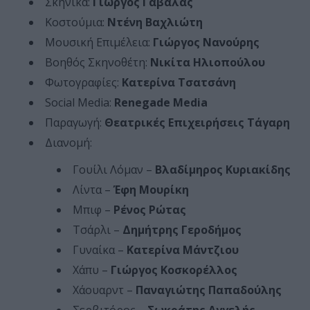
Σκηνικά:
Γιώργος Γαβαλάς
Κοστούμια:
Ντένη Βαχλιώτη
Μουσική Επιμέλεια:
Γιώργος Νανούρης
Βοηθός Σκηνοθέτη:
Νικίτα Ηλιοπούλου
Φωτογραφίες:
Κατερίνα Τσατσάνη
Social Media:
Renegade Media
Παραγωγή:
Θεατρικές Επιχειρήσεις Τάγαρη
Διανομή:
Γουίλι Λόμαν –
Βλαδίμηρος Κυριακίδης
Λίντα –
Έφη Μουρίκη
Μπιφ –
Ρένος Ρώτας
Τσάρλι –
Δημήτρης Γεροδήμος
Γυναίκα –
Κατερίνα Μάντζιου
Χάπυ –
Γιώργος Κοσκορέλλος
Χάουαρντ –
Παναγιώτης Παπαδούλης