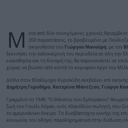
Μ
ετά από δύο συνεχόμενες χρονιές θριαμβευτι
350 παραστάσεις, το βραβευμένο με Πούλιτζ
σκηνοθεσία του
Γιώργου Νανούρη
, με τον
Β
ξεκινήσει την καλοκαιρινή του περιοδεία σε όλη την Ε
ευαισθησία και τη δύναμή της, θα παρουσιαστεί σε επιλ
χώρας να βιώσει από κοντά το κορυφαίο έργο του Μίλερ
Δίπλα στον Βλαδίμηρο Κυριακίδη ανεβαίνει επί σκηνής
Δημήτρη Γεροδήμο, Κατερίνα Μάντζιου, Γιώργο Κ
Γραμμένο το 1949, “Ο Θάνατος του Εμποράκου” θεωρείτ
ζωή του Γουίλι Λόμαν, ενός πλανόδιου πωλητή, που ζε
το αμερικάνικο όνειρο. Το δυσβάσταχτο κυνήγι της επ
κοινωνία, τον οδηγεί παραληρηματικά στην διάλυση ολ