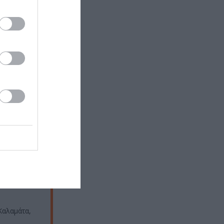
ύεται
Καλαμάτα,