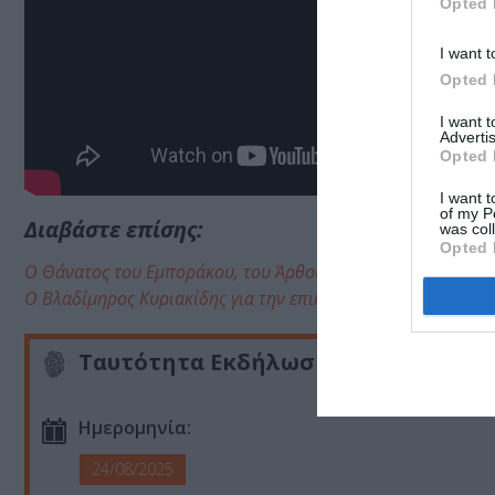
Opted 
I want t
Opted 
I want 
Advertis
Opted 
I want t
of my P
Διαβάστε επίσης:
was col
Opted 
Ο Θάνατος του Εμποράκου, του Άρθουρ Μίλερ σε σκηνοθεσί
Ο Βλαδίμηρος Κυριακίδης για την επικαιρότητα του έργου 
Ταυτότητα Εκδήλωσης
Ημερομηνία:
24/08/2025