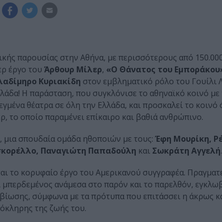
κής παρουσίας στην Αθήνα, με περισσότερους από 150.000
ερ έργο του
Άρθουρ Μίλερ
,
«Ο Θάνατος του Εμποράκου
λαδίμηρο Κυριακίδη
στον εμβληματικό ρόλο του Γουίλι Λ
λλάδα! Η παράσταση, που συγκλόνισε το αθηναϊκό κοινό με
εγμένα θέατρα σε όλη την Ελλάδα, και προσκαλεί το κοινό 
, το οποίο παραμένει επίκαιρο και βαθιά ανθρώπινο.​
, μια σπουδαία ομάδα ηθοποιών με τους:
Έφη Μουρίκη, Ρ
οσκορέλλο, Παναγιώτη Παπαδούλη
και
Σωκράτη Αγγελή
.
αι το κορυφαίο έργο του Αμερικανού συγγραφέα. Πραγματ
ι μπερδεμένος ανάμεσα στο παρόν και το παρελθόν, εγκλω
ιβίωσης, σύμφωνα με τα πρότυπα που επιτάσσει η άκρως κ
όκληρης της ζωής του.