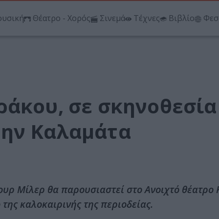
υσική
Θέατρο - Χορός
Σινεμά
Τέχνες
Βιβλίο
Φεσ
ράκου, σε σκηνοθεσία
την Καλαμάτα
ουρ Μίλερ θα παρουσιαστεί στο Ανοιχτό θέατρο 
της καλοκαιρινής της περιοδείας.