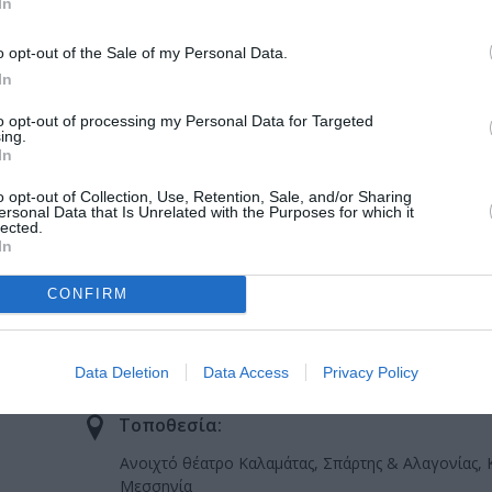
In
o opt-out of the Sale of my Personal Data.
In
to opt-out of processing my Personal Data for Targeted
ing.
In
o opt-out of Collection, Use, Retention, Sale, and/or Sharing
ersonal Data that Is Unrelated with the Purposes for which it
lected.
In
α Γιώργου Νανούρη σε καλοκαιρινή περιοδεία
«Ο Θάνατος του Εμποράκου» και τον εμβληματικό ρόλο που υποδ
CONFIRM
Data Deletion
Data Access
Privacy Policy
Τοποθεσία:
Ανοιχτό θέατρο Καλαμάτας, Σπάρτης & Αλαγονίας, 
Μεσσηνία