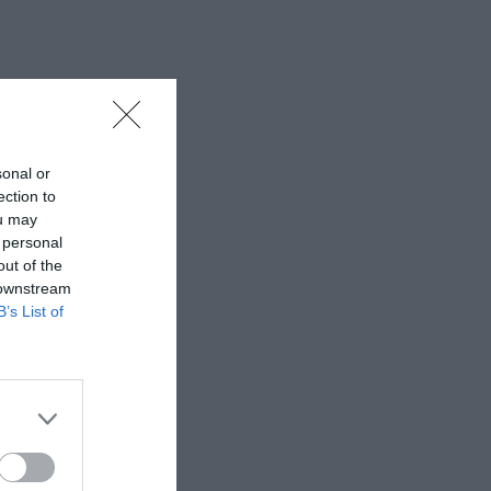
sonal or
ection to
ou may
 personal
out of the
 downstream
B’s List of