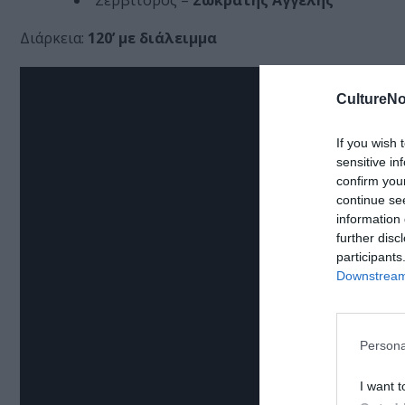
Σερβιτόρος –
Σωκράτης Αγγελής
Διάρκεια:
120’ με διάλειμμα
CultureNo
If you wish 
sensitive in
confirm you
continue se
information 
further disc
participants
Downstream 
Persona
I want t