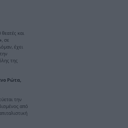
 θεατές και
»
, σε
όμαν, έχει
 την
όλης της
ένο Ρώτα,
εύεται την
βισμένος από
απιταλιστική