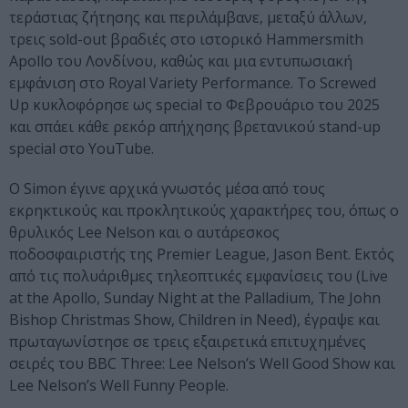
τεράστιας ζήτησης και περιλάμβανε, μεταξύ άλλων,
τρεις sold-out βραδιές στο ιστορικό Hammersmith
Apollo του Λονδίνου, καθώς και μια εντυπωσιακή
εμφάνιση στο Royal Variety Performance. Το Screwed
Up κυκλοφόρησε ως special το Φεβρουάριο του 2025
και σπάει κάθε ρεκόρ απήχησης βρετανικού stand-up
special στο YouTube.
Ο Simon έγινε αρχικά γνωστός μέσα από τους
εκρηκτικούς και προκλητικούς χαρακτήρες του, όπως ο
θρυλικός Lee Nelson και ο αυτάρεσκος
ποδοσφαιριστής της Premier League, Jason Bent. Εκτός
από τις πολυάριθμες τηλεοπτικές εμφανίσεις του (Live
at the Apollo, Sunday Night at the Palladium, The John
Bishop Christmas Show, Children in Need), έγραψε και
πρωταγωνίστησε σε τρεις εξαιρετικά επιτυχημένες
σειρές του BBC Three: Lee Nelson’s Well Good Show και
Lee Nelson’s Well Funny People.