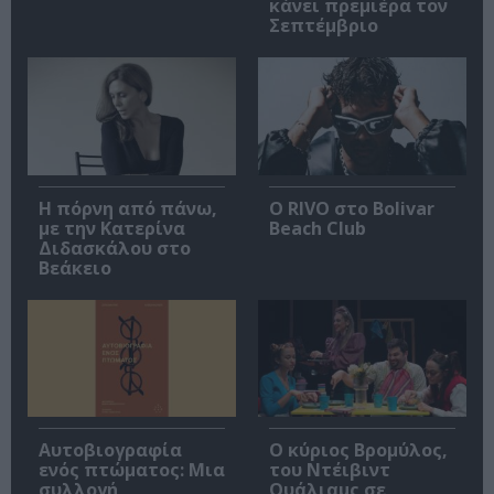
κάνει πρεμιέρα τον
Σεπτέμβριο
Η πόρνη από πάνω,
Ο RIVO στο Bolivar
με την Κατερίνα
Beach Club
Διδασκάλου στο
Βεάκειο
Αυτοβιογραφία
O κύριος Βρομύλος,
ενός πτώματος: Μια
του Ντέιβιντ
συλλογή
Ουάλιαμς σε