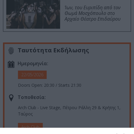
Ίων, του Ευριπίδη από τον
Θωμά Μοσχόπουλο στο
Αρχαίο Θέατρο Επιδαύρου
Ταυτότητα Εκδήλωσης
Ημερομηνία:
22/05/2026
Doors Open: 20:30 / Starts 21:30
Τοποθεσία:
Arch Club - Live Stage, Πέτρου Ράλλη 29 & Κρήτης 1,
Ταύρος
Arch Club