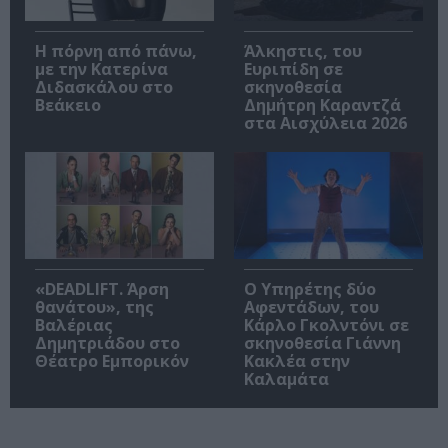
Η πόρνη από πάνω,
Άλκηστις, του
με την Κατερίνα
Ευριπίδη σε
Διδασκάλου στο
σκηνοθεσία
Βεάκειο
Δημήτρη Καραντζά
στα Αισχύλεια 2026
«DEADLIFT. Άρση
Ο Υπηρέτης δύο
θανάτου», της
Αφεντάδων, του
Βαλέριας
Κάρλο Γκολντόνι σε
Δημητριάδου στο
σκηνοθεσία Γιάννη
Θέατρο Εμπορικόν
Κακλέα στην
Καλαμάτα