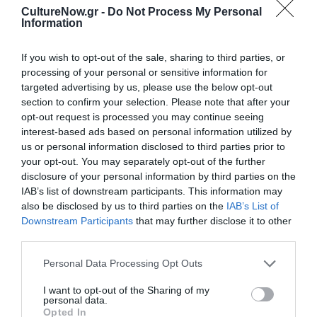
CultureNow.gr -
Do Not Process My Personal
Eισιτήρια:
Information
Limited Front Rows Tickets: €50 | General: 35€
If you wish to opt-out of the sale, sharing to third parties, or
Πληροφορίες / Κρατήσεις:
processing of your personal or sensitive information for
targeted advertising by us, please use the below opt-out
Τηλ.: 6983803547 |
archclublive.com
section to confirm your selection. Please note that after your
opt-out request is processed you may continue seeing
interest-based ads based on personal information utilized by
Ακολουθήστε το Culturenow.gr στο
Google News
και
us or personal information disclosed to third parties prior to
μάθετε πρώτοι όλες τις ειδήσεις
your opt-out. You may separately opt-out of the further
disclosure of your personal information by third parties on the
Δείτε όλα τα
τελευταία νέα
για την Τέχνη και τον
IAB’s list of downstream participants. This information may
Πολιτισμό στο
Culturenow.gr
also be disclosed by us to third parties on the
IAB’s List of
Downstream Participants
that may further disclose it to other
Νέοι Διαγωνισμοί
❯
third parties.
Personal Data Processing Opt Outs
Tags
I want to opt-out of the Sharing of my
personal data.
STAND UP COMEDY
Opted In