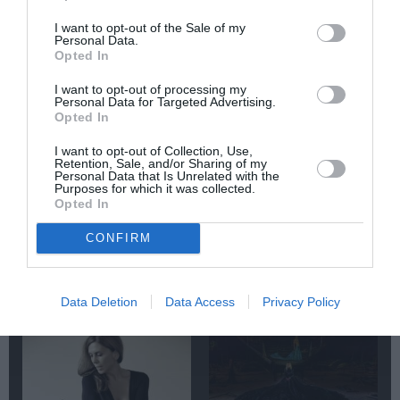
I want to opt-out of the Sale of my
Newsletter
Personal Data.
Opted In
Κάθε βδομάδα στο e-mail σας τα τελευταία νέα για
την Τέχνη και τον Πολιτισμό!
I want to opt-out of processing my
Personal Data for Targeted Advertising.
Opted In
I want to opt-out of Collection, Use,
Retention, Sale, and/or Sharing of my
Personal Data that Is Unrelated with the
Purposes for which it was collected.
Ακολουθήστε το Culturenow.gr
Opted In
CONFIRM
Σχετικά Άρθρα
Data Deletion
Data Access
Privacy Policy