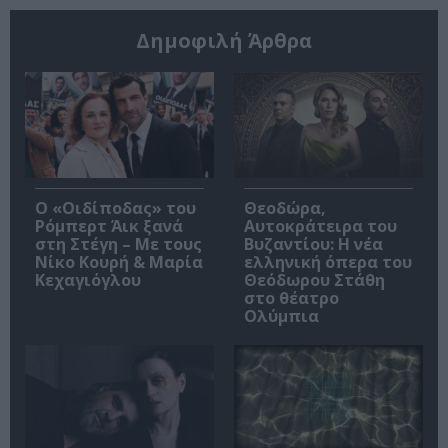
Δημοφιλή Άρθρα
O «Οιδίποδας» του
Θεοδώρα,
Ρόμπερτ Άικ ξανά
Αυτοκράτειρα του
στη Στέγη – Με τους
Βυζαντίου: Η νέα
Νίκο Κουρή & Μαρία
ελληνική όπερα του
Κεχαγιόγλου
Θεόδωρου Στάθη
στο θέατρο
Ολύμπια