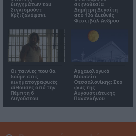
διηγημάτων του
σκηνοθεσία
Σιγκισμούντ
Δημήτρη Δεγαΐτη
Κρζιζανόφσκι
στο 12ο Διεθνές
Φεστιβάλ Άνδρου
Οι ταινίες που θα
Αρχαιολογικό
δούμε στις
Μουσείο
κινηματογραφικές
Θεσσαλονίκης: Στο
αίθουσες από την
φως της
Πέμπτη 6
Αυγουστιάτικης
Αυγούστου
Πανσελήνου