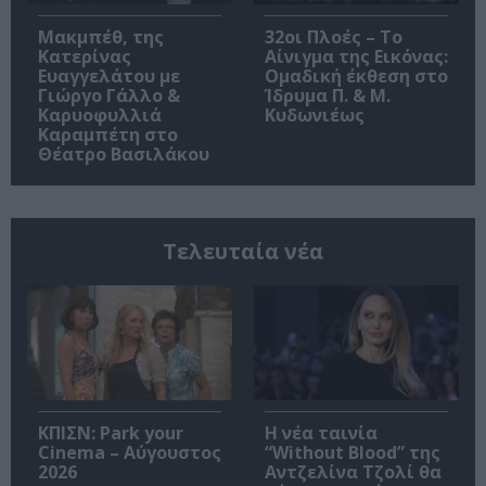
Μακμπέθ, της
32οι Πλοές – Το
Κατερίνας
Αίνιγμα της Εικόνας:
Ευαγγελάτου με
Ομαδική έκθεση στο
Γιώργο Γάλλο &
Ίδρυμα Π. & Μ.
Καρυοφυλλιά
Κυδωνιέως
Καραμπέτη στο
Θέατρο Βασιλάκου
Τελευταία νέα
ΚΠΙΣΝ: Park your
Η νέα ταινία
Cinema – Αύγουστος
“Without Blood” της
2026
Αντζελίνα Τζολί θα