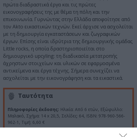
πρώτα διαδραστικά έργα και τις πρώτες
εικονογραφήσεις της με θέμα τη πόλη και την
επικοινωνία. Γυρνώντας στην Ελλάδα αποφοίτησε από
τον Akto εικαστικών τεχνών. Εκεί άρχισε να ασχολείται
με τη δημιουργία εγκαταστάσεων και ζωγραφικών
έργων. Επίσης είναι ιδρύτρια της δημιουργικής ομάδας
Little rocks, η οποία δραστηριοποιείται στο
δημιουργικό upcyling: τη διαδικασία μετατροπής
άχρηστων στοιχείων και υλικών σε εφαρμοσμένα
αντικείμενα και έργα τέχνης. Σήμερα συνεχίζει να
ασχολείται με την εικονογράφηση και τα εικαστικά.
Ταυτότητα
Πληροφορίες έκδοσης:
Ηλικία: Από 6 ετών, Εξώφυλλο:
Μαλακό, Σχήμα: 14 x 20,5, Σελίδες: 64, ISBN: 978-960-566-
962-1, Τιμή: 6,60 €