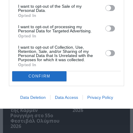
I want to opt-out of the Sale of my
Personal Data.
Opted In
Ακολουθήστε το Culturenow.gr
I want to opt-out of processing my
Personal Data for Targeted Advertising.
Opted In
I want to opt-out of Collection, Use,
Σχετικά Άρθρα
Retention, Sale, and/or Sharing of my
Personal Data that Is Unrelated with the
Purposes for which it was collected.
Opted In
CONFIRM
Data Deletion
Data Access
Privacy Policy
Πολυάννα Το
ΚΠΙΣΝ: Park your
παιχνίδι της χαράς,
Cinema – Αύγουστος
της Κάρμεν
2026
Ρουγγέρη στο 55ο
Φεστιβάλ Ολύμπου
2026