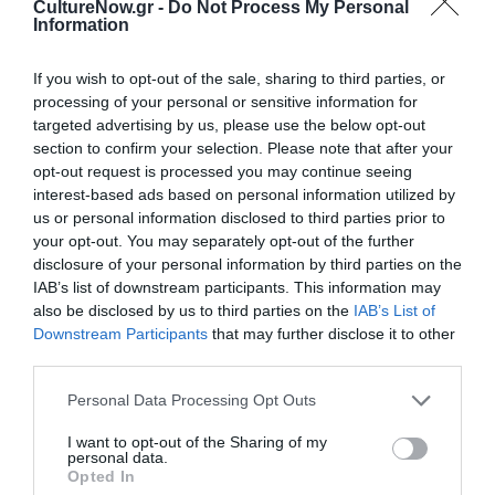
CultureNow.gr -
Do Not Process My Personal
Information
Ακολουθήστε το Culturenow.gr στο
Google News
και
μάθετε πρώτοι όλες τις ειδήσεις
If you wish to opt-out of the sale, sharing to third parties, or
processing of your personal or sensitive information for
Δείτε όλα τα
τελευταία νέα
για την Τέχνη και τον
targeted advertising by us, please use the below opt-out
Πολιτισμό στο
Culturenow.gr
section to confirm your selection. Please note that after your
opt-out request is processed you may continue seeing
Νέοι Διαγωνισμοί
❯
interest-based ads based on personal information utilized by
us or personal information disclosed to third parties prior to
your opt-out. You may separately opt-out of the further
Tags
disclosure of your personal information by third parties on the
IAB’s list of downstream participants. This information may
ΕΚΔΟΣΕΙΣ ΜΕΤΑΙΧΜΙΟ
ΠΑΙΔΙΚΟ ΒΙΒΛΙΟ
also be disclosed by us to third parties on the
IAB’s List of
Downstream Participants
that may further disclose it to other
Newsletter
third parties.
Κάθε βδομάδα στο e-mail σας τα τελευταία νέα για
Personal Data Processing Opt Outs
την Τέχνη και τον Πολιτισμό!
I want to opt-out of the Sharing of my
personal data.
Opted In