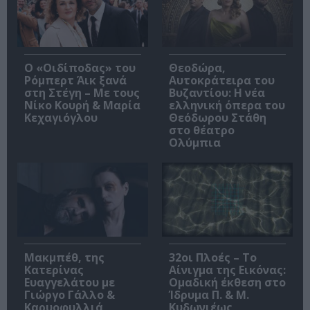
O «Οιδίποδας» του
Θεοδώρα,
Ρόμπερτ Άικ ξανά
Αυτοκράτειρα του
στη Στέγη – Με τους
Βυζαντίου: Η νέα
Νίκο Κουρή & Μαρία
ελληνική όπερα του
Κεχαγιόγλου
Θεόδωρου Στάθη
στο θέατρο
Ολύμπια
Μακμπέθ, της
32οι Πλοές – Το
Κατερίνας
Αίνιγμα της Εικόνας:
Ευαγγελάτου με
Ομαδική έκθεση στο
Γιώργο Γάλλο &
Ίδρυμα Π. & Μ.
Καρυοφυλλιά
Κυδωνιέως