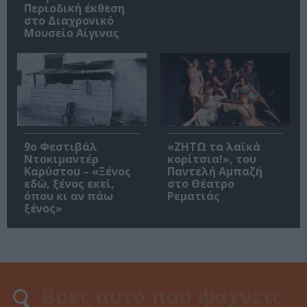
Περιοδική έκθεση
στο Διαχρονικό
Μουσείο Αίγινας
9ο Φεστιβάλ
«ΖΗΤΩ τα λαϊκά
Ντοκιμαντέρ
κορίτσια!», του
Καρύστου – «Ξένος
Παντελή Αμπαζή
εδώ, ξένος εκεί,
στο Θέατρο
όπου κι αν πάω
Ρεματιάς
ξένος»