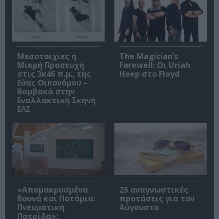
Μεσοτοιχίες ή
The Magician’s
Μικρή Προσευχή
Farewell: Οι Uriah
στις 3κ46 π.μ., της
Heep στο Floyd
Εύας Οικονόμου –
Βαμβακά στην
Εναλλακτική Σκηνή
ΕΛΣ
«Απομακρυσμένα
25 αναγνωστικές
Βουνά και Ποτάμια:
προτάσεις για τον
Πνευματική
Αύγουστο
Πατρίδα»: