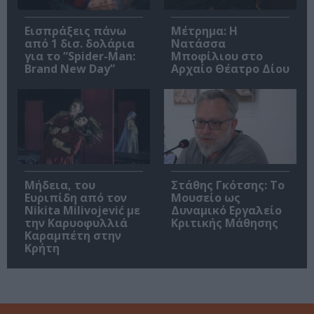
Εισπράξεις πάνω
Μέτρημα: Η
από 1 δισ. δολάρια
Νατάσσα
για το “Spider-Man:
Μποφίλιου στο
Brand New Day”
Αρχαίο Θέατρο Δίου
Μήδεια, του
Στάθης Γκότσης: Το
Ευριπίδη από τον
Μουσείο ως
Nikita Milivojević με
Δυναμικό Εργαλείο
την Καρυοφυλλιά
Κριτικής Μάθησης
Καραμπέτη στην
Κρήτη