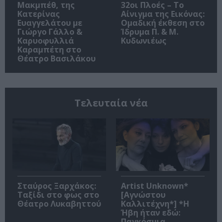
Μακμπέθ, της
32οι Πλοές – Το
Κατερίνας
Αίνιγμα της Εικόνας:
Ευαγγελάτου με
Ομαδική έκθεση στο
Γιώργο Γάλλο &
Ίδρυμα Π. & Μ.
Καρυοφυλλιά
Κυδωνιέως
Καραμπέτη στο
Θέατρο Βασιλάκου
Τελευταία νέα
Σταύρος Ξαρχάκος:
Artist Unknown*
Ταξίδι στο φως στο
[Αγνώστου
Θέατρο Λυκαβηττού
Καλλιτέχνη*] *Η
Ήβη ήταν εδώ:
Παγκόσμια