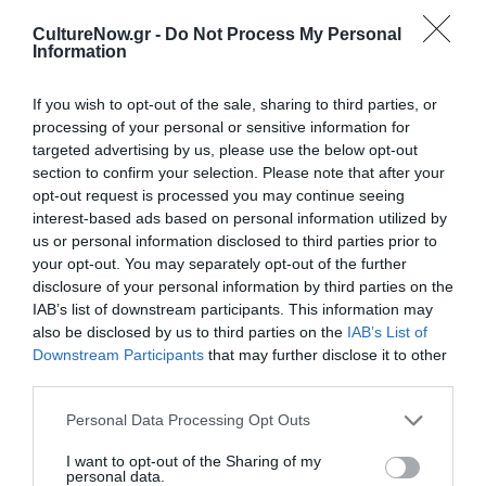
διερμηνεία στην Ελληνική Νοηματική Γλώσσα.
CultureNow.gr -
Do Not Process My Personal
Information
Διαβάστε επίσης:
Το πιο όμορφο σώμα που έχει βρεθεί ποτέ σε αυτό το μέρος,
If you wish to opt-out of the sale, sharing to third parties, or
του Ζουζέπ Μαρία Μιρό στο θέατρο Θησείον
processing of your personal or sensitive information for
targeted advertising by us, please use the below opt-out
section to confirm your selection. Please note that after your
Ταυτότητα Εκδήλωσης
opt-out request is processed you may continue seeing
interest-based ads based on personal information utilized by
Ημερομηνία:
us or personal information disclosed to third parties prior to
your opt-out. You may separately opt-out of the further
12/04/2024
disclosure of your personal information by third parties on the
IAB’s list of downstream participants. This information may
also be disclosed by us to third parties on the
IAB’s List of
Τοποθεσία:
Downstream Participants
that may further disclose it to other
Νέο Θέατρο Θησείον, Ένα Θέατρο για τις Τέχνες,
third parties.
Τουρναβίτου 7, Θησείο, Αθήνα
Personal Data Processing Opt Outs
Θησείον, Ένα Θέατρο για τις Τέχνες
I want to opt-out of the Sharing of my
personal data.