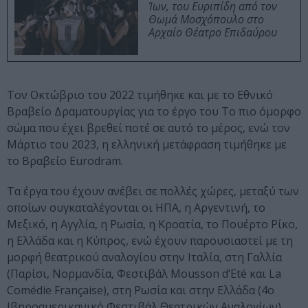
Ίων, του Ευριπίδη από τον
Θωμά Μοσχόπουλο στο
Αρχαίο Θέατρο Επιδαύρου
Τον Οκτώβριο του 2022 τιμήθηκε και με το Εθνικό
Βραβείο Δραματουργίας για το έργο του Το πιο όμορφο
σώμα που έχει βρεθεί ποτέ σε αυτό το μέρος, ενώ τον
Μάρτιο του 2023, η ελληνική μετάφραση τιμήθηκε με
το Βραβείο Eurodram.
Τα έργα του έχουν ανέβει σε πολλές χώρες, μεταξύ των
οποίων συγκαταλέγονται οι ΗΠΑ, η Αργεντινή, το
Μεξικό, η Αγγλία, η Ρωσία, η Κροατία, το Πουέρτο Ρίκο,
η Ελλάδα και η Κύπρος, ενώ έχουν παρουσιαστεί με τη
μορφή θεατρικού αναλογίου στην Ιταλία, στη Γαλλία
(Παρίσι, Νορμανδία, Φεστιβάλ Mousson d’Eté και La
Comédie Française), στη Ρωσία και στην Ελλάδα (4ο
Ιβηροαμερικανικό Φεστιβάλ Θεατρικών Αναλογίων).