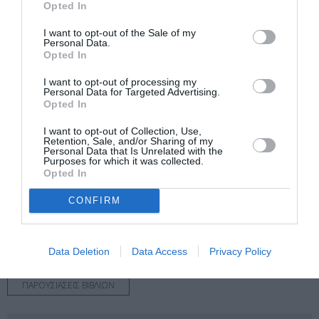
Opted In
Πληροφορίες / Κρατήσεις:
Τηλ.: 21 0325 5444
I want to opt-out of the Sale of my
Personal Data.
Opted In
Ακολουθήστε το Culturenow.gr στο
Google News
και
I want to opt-out of processing my
μάθετε πρώτοι όλες τις ειδήσεις
Personal Data for Targeted Advertising.
Opted In
Δείτε όλα τα
τελευταία νέα
για την Τέχνη και τον
I want to opt-out of Collection, Use,
Πολιτισμό στο
Culturenow.gr
Retention, Sale, and/or Sharing of my
Personal Data that Is Unrelated with the
Purposes for which it was collected.
Νέοι Διαγωνισμοί
❯
Opted In
CONFIRM
Tags
ΔΙΑΛΕΞΕΙΣ - ΟΜΙΛΙΕΣ
ΔΡΑΜΑ - ΚΟΙΝΩΝΙΚΟ - ΣΥΓΧΡΟΝΟ
Data Deletion
Data Access
Privacy Policy
ΘΕΑΤΡΙΚΕΣ ΠΑΡΑΣΤΑΣΕΙΣ 2023 - 2024
ΠΑΡΟΥΣΙΑΣΕΙΣ ΒΙΒΛΙΩΝ