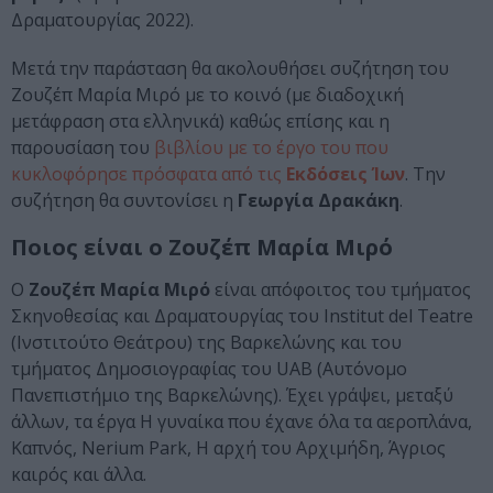
Δραματουργίας 2022).
Μετά την παράσταση θα ακολουθήσει συζήτηση του
Ζουζέπ Μαρία Μιρό με το κοινό (με διαδοχική
μετάφραση στα ελληνικά) καθώς επίσης και η
παρουσίαση του
βιβλίου με το έργο του που
κυκλοφόρησε πρόσφατα από τις
Εκδόσεις Ίων
. Την
συζήτηση θα συντονίσει η
Γεωργία Δρακάκη
.
Ποιος είναι ο Ζουζέπ Μαρία Μιρό
Ο
Ζουζέπ Μαρία Μιρό
είναι απόφοιτος του τμήματος
Σκηνοθεσίας και Δραματουργίας του Institut del Teatre
(Ινστιτούτο Θεάτρου) της Βαρκελώνης και του
τμήματος Δημοσιογραφίας του UAB (Αυτόνομο
Πανεπιστήμιο της Βαρκελώνης). Έχει γράψει, μεταξύ
άλλων, τα έργα Η γυναίκα που έχανε όλα τα αεροπλάνα,
Καπνός, Nerium Park, Η αρχή του Αρχιμήδη, Άγριος
καιρός και άλλα.