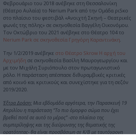
Φεβρουάριο του 2018 ανέβηκε στη Θεσσαλονίκη
(Θέατρο Αυλαία) το Nerium Park από την Ομάδα ριSκο
στο πλαίσιο του φεστιβάλ «Ανοιχτή Σκηνή – Θεατρικές
φωνές της πόλης» σε σκηνοθεσία Βαγγέλη Οικονόμου.
Τον Οκτώβριο του 2021 ανέβηκε στο Θέατρο 104 το
Nerium Park σε σκηνοθεσία Γρηγόρη Καραντινάκη
.
Την 1/2/2019 ανέβηκε
στο Θέατρο Skrow Η αρχή του
Αρχιμήδη
σε σκηνοθεσία Βασίλη Μαυρογεωργίου και
με τον Μιχάλη Συριόπουλο στον πρωταγωνιστικό
ρόλο. Η παράσταση απέσπασε διθυραμβικές κριτικές
από κοινό και κριτικούς και συνεχίστηκε για τη σεζόν
2019/2020.
Έξτρα Δράση:
Mια εβδομάδα αργότερα, την Παρασκευή 19
Απριλίου η παράσταση “Το πιο όμορφο σώμα που έχει
βρεθεί ποτέ σε αυτό το μέρος” -στο πλαίσιο της
συμπερίληψης και της διεύρυνσης της θεματικής της
ορατότητας- θα είναι προσβάσιμη σε Κ/Β με ταυτόχρονη