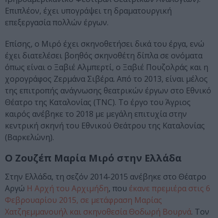
Επιπλέον, έχει υπογράψει τη δραματουργική
επεξεργασία πολλών έργων.
Επίσης, ο Μιρό έχει σκηνοθετήσει δικά του έργα, ενώ
έχει διατελέσει βοηθός σκηνοθέτη δίπλα σε ονόματα
όπως είναι ο Ξαβιέ Αλμπερτί, ο Ξαβιέ Πουζολράς και η
χορογράφος Ζερμάνα Σιβέρα. Από το 2013, είναι μέλος
της επιτροπής ανάγνωσης θεατρικών έργων στο Εθνικό
Θέατρο της Καταλονίας (TNC). Το έργο του Άγριος
καιρός ανέβηκε το 2018 με μεγάλη επιτυχία στην
κεντρική σκηνή του Εθνικού Θεάτρου της Καταλονίας
(Βαρκελώνη).
Ο Ζουζέπ Μαρία Μιρό στην Ελλάδα
Στην Ελλάδα, τη σεζόν 2014-2015 ανέβηκε στο Θέατρο
Αργώ
Η Αρχή του Αρχιμήδη
, που
έκανε πρεμιέρα στις 6
Φεβρουαρίου 2015, σε μετάφραση Μαρίας
Χατζηεμμανουήλ και σκηνοθεσία Θοδωρή Βουρνά
. Τον