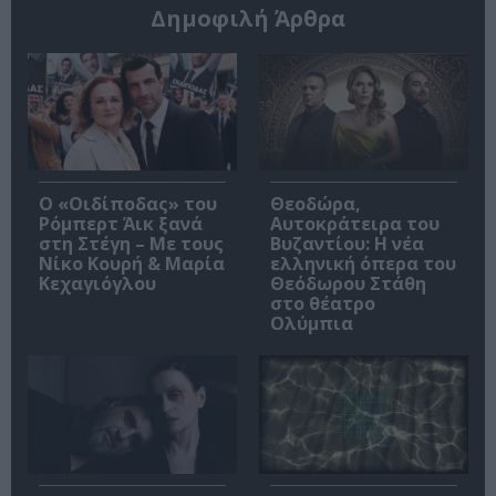
Δημοφιλή Άρθρα
O «Οιδίποδας» του
Θεοδώρα,
Ρόμπερτ Άικ ξανά
Αυτοκράτειρα του
στη Στέγη – Με τους
Βυζαντίου: Η νέα
Νίκο Κουρή & Μαρία
ελληνική όπερα του
Κεχαγιόγλου
Θεόδωρου Στάθη
στο θέατρο
Ολύμπια