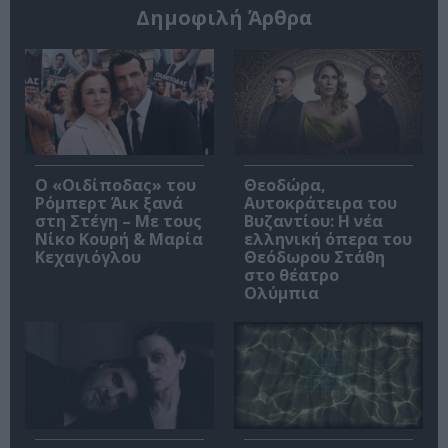
Δημοφιλή Άρθρα
O «Οιδίποδας» του
Θεοδώρα,
Ρόμπερτ Άικ ξανά
Αυτοκράτειρα του
στη Στέγη – Με τους
Βυζαντίου: Η νέα
Νίκο Κουρή & Μαρία
ελληνική όπερα του
Κεχαγιόγλου
Θεόδωρου Στάθη
στο θέατρο
Ολύμπια