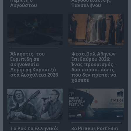
Πέμπτη 6
Αυγουστιάτικης
Αυγούστου
Πανσελήνου
Άλκηστις, του
Φεστιβάλ Αθηνών
Ευριπίδη σε
Επιδαύρου 2026:
σκηνοθεσία
Ένας προορισμός –
Δημήτρη Καραντζά
δύο παραστάσεις
στα Αισχύλεια 2026
που δεν πρέπει να
χάσετε
Το Ροκ το Ελληνικό:
3o Piraeus Port Film