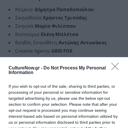
Κείμενο:
Δήμητρα Παπαδοπούλου
Σκηνοθεσία:
Χρήστος Τριπόδης
Σκηνικά:
Μαρία Φιλίππου
Κοστούμια:
Ελένη Μπλέτσα
Βοηθός Σκηνοθέτη:
Αντώνης Αντωνάκος
Creative Agency:
GRID FOX
Παραγωγή:
Χρήστος Τριπόδης – «Μέθεξις»
Παίζουν (Αλφαβητικά):
CultureNow.gr -
Do Not Process My Personal
Information
Άρης Αντωνόπουλος
Μαριλού Κατσαφάδου
If you wish to opt-out of the sale, sharing to third parties, or
processing of your personal or sensitive information for
Κρατερός Κατσούλης
targeted advertising by us, please use the below opt-out
Ηρώ Πεκτέση
section to confirm your selection. Please note that after your
opt-out request is processed you may continue seeing
Δήμητρα Στογιάννη
interest-based ads based on personal information utilized by
Στον ρόλο του Παππού, ο
Τάσος Χαλκιάς
us or personal information disclosed to third parties prior to