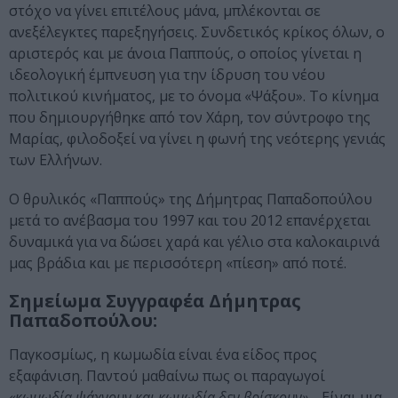
στόχο να γίνει επιτέλους μάνα, μπλέκονται σε
ανεξέλεγκτες παρεξηγήσεις. Συνδετικός κρίκος όλων, ο
αριστερός και με άνοια Παππούς, ο οποίος γίνεται η
ιδεολογική έμπνευση για την ίδρυση του νέου
πολιτικού κινήματος, με το όνομα «Ψάξου». Το κίνημα
που δημιουργήθηκε από τον Χάρη, τον σύντροφο της
Μαρίας, φιλοδοξεί να γίνει η φωνή της νεότερης γενιάς
των Ελλήνων.
Ο θρυλικός «Παππούς» της Δήμητρας Παπαδοπούλου
μετά το ανέβασμα του 1997 και του 2012 επανέρχεται
δυναμικά για να δώσει χαρά και γέλιο στα καλοκαιρινά
μας βράδια και με περισσότερη «πίεση» από ποτέ.
Σημείωμα Συγγραφέα Δήμητρας
Παπαδοπούλου:
Παγκοσμίως, η κωμωδία είναι ένα είδος προς
εξαφάνιση. Παντού μαθαίνω πως οι παραγωγοί
«κωμωδία ψάχνουν και κωμωδία δεν βρίσκουν»
… Είναι μια