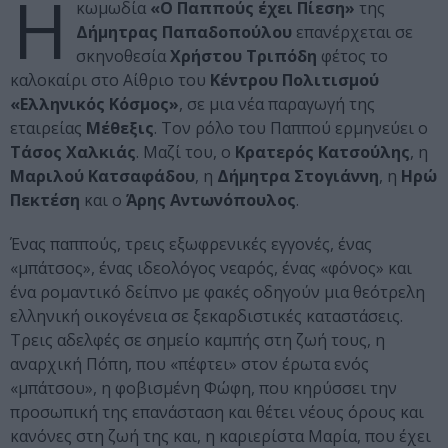
Η
κωμωδία
«Ο Παππούς έχει Πίεση»
της
Δήμητρας Παπαδοπούλου
επανέρχεται σε
σκηνοθεσία
Χρήστου Τριπόδη
φέτος το
καλοκαίρι στο Αίθριο του
Κέντρου Πολιτισμού
«Ελληνικός Κόσμος»
, σε μια νέα παραγωγή της
εταιρείας
Μέθεξις
. Τον ρόλο του Παππού ερμηνεύει ο
Τάσος Χαλκιάς
. Μαζί του, ο
Κρατερός Κατσούλης
, η
Μαριλού Κατσαφάδου
, η
Δήμητρα Στογιάννη
, η
Ηρώ
Πεκτέση
και ο
Άρης Αντωνόπουλος
.
Ένας παππούς, τρεις εξωφρενικές εγγονές, ένας
«μπάτσος», ένας ιδεολόγος νεαρός, ένας «φόνος» και
ένα ρομαντικό δείπνο με φακές οδηγούν μια θεότρελη
ελληνική οικογένεια σε ξεκαρδιστικές καταστάσεις.
Τρεις αδελφές σε σημείο καμπής στη ζωή τους, η
αναρχική Πόπη, που «πέφτει» στον έρωτα ενός
«μπάτσου», η φοβισμένη Φώφη, που κηρύσσει την
προσωπική της επανάσταση και θέτει νέους όρους και
κανόνες στη ζωή της και, η καριερίστα Μαρία, που έχει