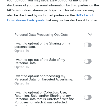
your opt-out. You may separately opt-out of the further
Διάρκεια
110 λεπτά με διάλειμμα
disclosure of your personal information by third parties on the
IAB’s list of downstream participants. This information may
also be disclosed by us to third parties on the
IAB’s List of
Ταυτότητα Εκδήλωσης
Downstream Participants
that may further disclose it to other
third parties.
Ημερομηνία:
Personal Data Processing Opt Outs
05/07/2024
Από:
I want to opt-out of the Sharing of my
personal data.
Τοποθεσία:
Opted In
Ίδρυμα Μείζονος Ελληνισμού, Πειραιώς 254, Ταύρος
I want to opt-out of the Sale of my
Personal Data.
Ελληνικός Κόσμος – Ίδρυμα Μείζονος Ελληνισμού
Opted In
I want to opt-out of processing my
Eισιτήρια:
Personal Data for Targeted Advertising.
Opted In
από 18€
I want to opt-out of Collection, Use,
Πληροφορίες / Κρατήσεις:
Retention, Sale, and/or Sharing of my
Personal Data that Is Unrelated with the
Purposes for which it was collected.
Τηλ.: 212 254 0000 |
hellenic-cosmos.gr