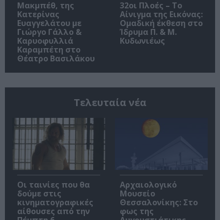
Μακμπέθ, της
32οι Πλοές – Το
Κατερίνας
Αίνιγμα της Εικόνας:
Ευαγγελάτου με
Ομαδική έκθεση στο
Γιώργο Γάλλο &
Ίδρυμα Π. & Μ.
Καρυοφυλλιά
Κυδωνιέως
Καραμπέτη στο
Θέατρο Βασιλάκου
Τελευταία νέα
Οι ταινίες που θα
Αρχαιολογικό
δούμε στις
Μουσείο
κινηματογραφικές
Θεσσαλονίκης: Στο
αίθουσες από την
φως της