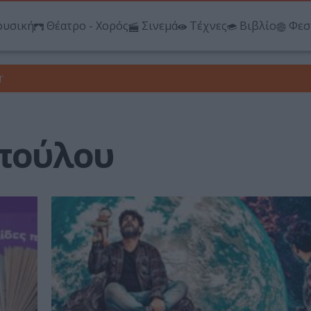
υσική
Θέατρο - Χορός
Σινεμά
Τέχνες
Βιβλίο
Φεσ
r
πούλου