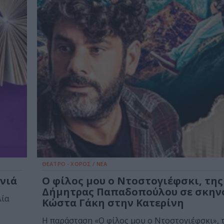
ΘΕΑΤΡΟ - ΧΟΡΟΣ / ΝΕΑ
ονιά
Ο φίλος μου ο Ντοστογιέφσκι, της
Δήμητρας Παπαδοπούλου σε σκην
λία
Κώστα Γάκη στην Κατερίνη
Η παράσταση «Ο φίλος μου ο Ντοστογιέφσκι», 