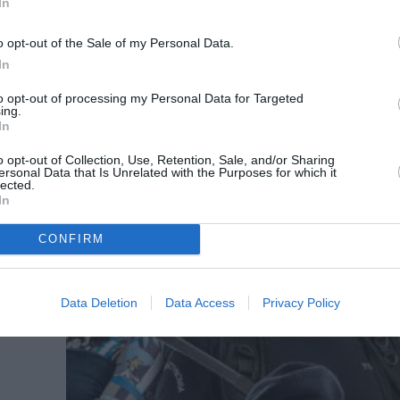
In
ΘΕΑΤΡΟ - ΧΟΡΟΣ / ΝΕΑ
o opt-out of the Sale of my Personal Data.
«Στο τσακ!» της Δήμητρας Παπαδ
In
υ
σε σκηνοθεσία Γιώργου Λύρα στο 
to opt-out of processing my Personal Data for Targeted
Αλέκος Αλεξανδράκης
ing.
In
ητρας
Η κωμική θεατρική παράσταση «Στο τσακ!» της
Παπαδοπούλου, μετά τη μεγάλη επιτυχία στη...
o opt-out of Collection, Use, Retention, Sale, and/or Sharing
ersonal Data that Is Unrelated with the Purposes for which it
lected.
In
υ
CONFIRM
ύλου
Data Deletion
Data Access
Privacy Policy