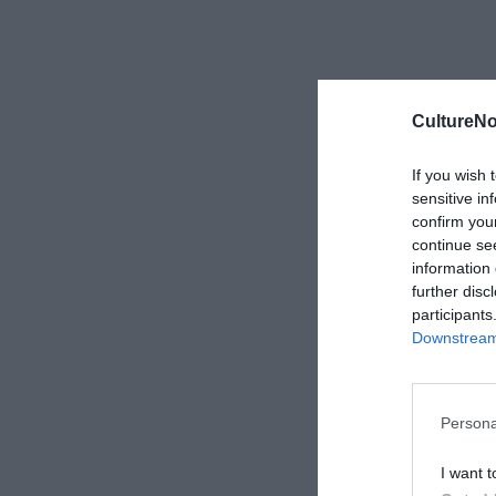
CultureNo
If you wish 
sensitive in
confirm you
continue se
information 
further disc
participants
Downstream 
Persona
I want t