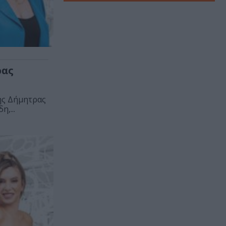
ρας
ης Δήμητρας
,...