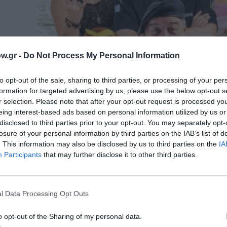
w.gr -
Do Not Process My Personal Information
to opt-out of the sale, sharing to third parties, or processing of your per
formation for targeted advertising by us, please use the below opt-out s
r selection. Please note that after your opt-out request is processed y
eing interest-based ads based on personal information utilized by us or
disclosed to third parties prior to your opt-out. You may separately opt-
losure of your personal information by third parties on the IAB’s list of
. This information may also be disclosed by us to third parties on the
IA
Participants
that may further disclose it to other third parties.
ΘΕΑΤΡΟ - ΧΟΡΟΣ / ΝΕΑ
Ο Παππούς έχει Πίεση, της Δήμητ
Παπαδοπούλου στο Δημοτικό Θέα
l Data Processing Opt Outs
Ηλιούπολης «Δημήτρης Κιντής»
Η ξέφρενη κωμωδία Ο Παππούς έχει Πίεση της
o opt-out of the Sharing of my personal data.
Παπαδοπούλου, σε σκηνοθεσία Χρήστου Τριπόδη