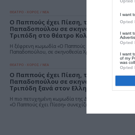
Opted 
ΘΕΑΤΡΟ - ΧΟΡΟΣ / ΝΕΑ
I want t
Ο Παππούς έχει Πίεση, της Δήμητρας
Opted 
Παπαδοπούλου σε σκηνοθεσία Χρήστο
I want 
Τριπόδη στο θέατρο Κολοσσαίον
Advertis
Opted 
Η ξέφρενη κωμωδία «Ο Παππούς έχει Πίεση» της Δήμ
Παπαδοπούλου, σε σκηνοθεσία Χρήστου Τριπόδη...
I want t
of my P
was col
ΘΕΑΤΡΟ - ΧΟΡΟΣ / ΝΕΑ
Opted 
Ο Παππούς έχει Πίεση, της Δήμητρας
Παπαδοπούλου σε σκηνοθεσία Χρήστο
Τριπόδη ξανά στον Ελληνικό Κόσμο
Η πιο πετυχημένη κωμωδία της Δήμητρας Παπαδοπο
«Ο Παππούς έχει Πίεση» συνεχίζεται στο Κέντρο...