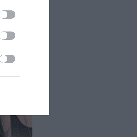
οπούλου
Θέατρο
 Δήμητρας