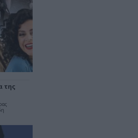
α της
ρας
δη