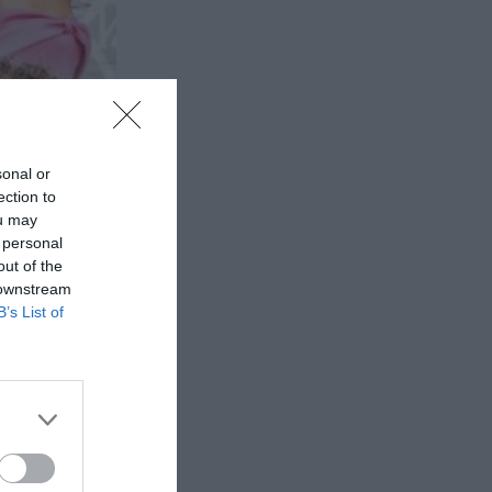
sonal or
ection to
ou may
 personal
out of the
 downstream
B’s List of
ρας
τρο
 Δήμητρας
,...