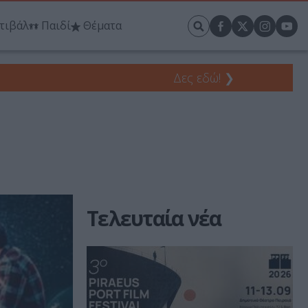
τιβάλ
Παιδί
Θέματα
Δες εδώ!
❯
Τελευταία νέα