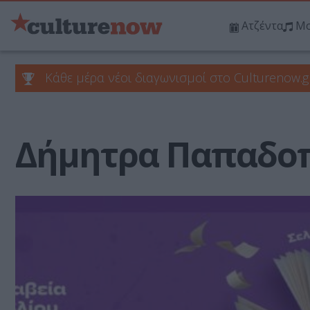
Ατζέντα
Μο
Κάθε μέρα νέοι διαγωνισμοί στο Culturenow.g
Δήμητρα Παπαδο