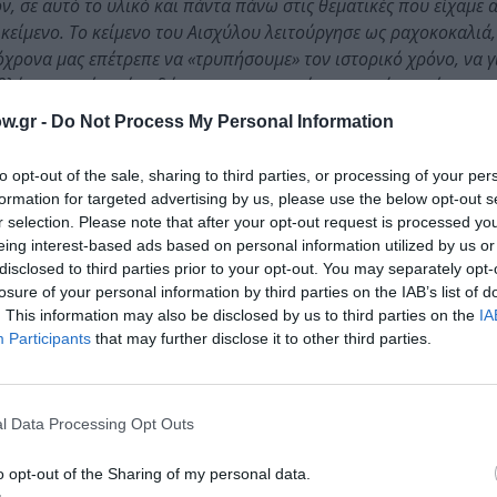
ν, σε αυτό το υλικό και πάντα πάνω στις θεματικές που είχαμε 
κείμενο. Το κείμενο του Αισχύλου λειτούργησε ως ραχοκοκαλιά,
όχρονα μας επέτρεπε να «τρυπήσουμε» τον ιστορικό χρόνο, να 
α βλέμματος είναι ένα δώρο που σου παρέχουν αυτά τα κείμενα –
θρέφτης για εμάς, όπως και για όσες και όσους σε όλες τις εποχ
w.gr -
Do Not Process My Personal Information
κό είναι αυτό που ορίζει το σύγχρονο, άρα και μιλάει για το τι
ον κόσμο»
τονίζει ο Παντελής Φλατσούσης.
to opt-out of the sale, sharing to third parties, or processing of your per
formation for targeted advertising by us, please use the below opt-out s
r selection. Please note that after your opt-out request is processed y
eing interest-based ads based on personal information utilized by us or
α, τόσο που απασχολεί τις κοινωνίες διαχρονικά αλλά και
disclosed to third parties prior to your opt-out. You may separately opt-
Global Civil War αναφέρεται στο παγκόσμιο αυτό ζήτημα μ
losure of your personal information by third parties on the IAB’s list of
. This information may also be disclosed by us to third parties on the
IA
Participants
that may further disclose it to other third parties.
ναν, ο πόλεμος φαίνεται να είναι αυτός που παράγει τις μεγάλες
όνο με πολέμους η ιστορία; Υπάρχει κάποιος πόλεμος άραγε που
οι είναι δίκαιοι; Γιατί το ερώτημα της δικαιοσύνης, εξόχως πολι
l Data Processing Opt Outs
μύθο των Λαβδακιδών, είναι ένα ερώτημα που πάει μαζί με την 
ο ρευστές εποχές, όπως η σημερινή, με οικονομικές, ενεργειακέ
o opt-out of the Sharing of my personal data.