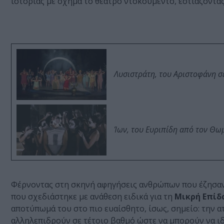
ιστορίας με όχημα το θέατρο ντοκουμέντο, εστιάζοντα
Λυσιστράτη, του Αριστοφάνη σ
Ίων, του Ευριπίδη από τον Θ
Φέρνοντας στη σκηνή αφηγήσεις ανθρώπων που έζησαν
που σχεδιάστηκε με ανάθεση ειδικά για τη
Μικρή Επίδ
αποτύπωμά του στο πιο ευαίσθητο, ίσως, σημείο: την α
αλληλεπιδρούν σε τέτοιο βαθμό ώστε να μπορούν να 