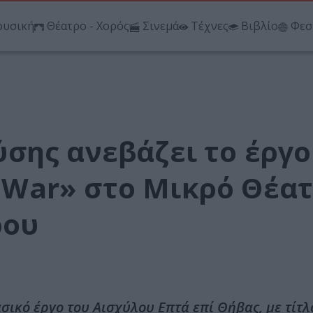
υσική
Θέατρο - Χορός
Σινεμά
Τέχνες
Βιβλίο
Φεσ
σης ανεβάζει το έργο
il War» στο Μικρό Θέα
ρου
κό έργο του Αισχύλου Επτά επί Θήβας, με τίτλ