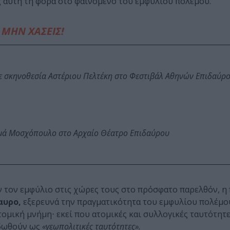
ς αυτή τη φορά στο φαινόμενο του εμφυλίου πολέμου.
ΜΗΝ ΧΑΣΕΙΣ!
ε σκηνοθεσία Αστέριου Πελτέκη στο Φεστιβάλ Αθηνών Επιδαύρ
ωμά Μοσχόπουλο στο Αρχαίο Θέατρο Επιδαύρου
 τον εμφύλιο στις χώρες τους στο πρόσφατο παρελθόν, η
αυρο,
εξερευνά την πραγματικότητα του εμφυλίου πολέμο
τομική μνήμη⋅ εκεί που ατομικές και συλλογικές ταυτότητ
ιδωθούν ως
«γεωπολιτικές ταυτότητες».