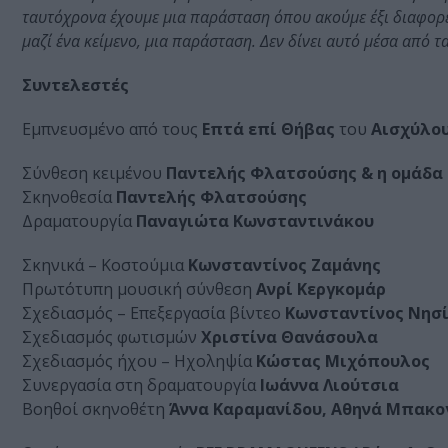
ταυτόχρονα έχουμε μια παράσταση όπου ακούμε έξι διαφορε
μαζί ένα κείμενο, μια παράσταση. Δεν δίνει αυτό μέσα από
Συντελεστές
Εμπνευσμένο από τους
Επτά επί Θήβας
του
Αισχύλο
Σύνθεση κειμένου
Παντελής Φλατσούσης & η ομάδα
Σκηνοθεσία
Παντελής Φλατσούσης
Δραματουργία
Παναγιώτα Κωνσταντινάκου
Σκηνικά – Κοστούμια
Κωνσταντίνος Ζαμάνης
Πρωτότυπη μουσική σύνθεση
Ανρί Κεργκομάρ
Σχεδιασμός – Επεξεργασία βίντεο
Κωνσταντίνος Νησ
Σχεδιασμός φωτισμών
Χριστίνα Θανάσουλα
Σχεδιασμός ήχου – Ηχοληψία
Κώστας Μιχόπουλος
Συνεργασία στη δραματουργία
Ιωάννα Λιούτσια
Βοηθοί σκηνοθέτη
Άννα Καραμανίδου, Αθηνά Μπακο