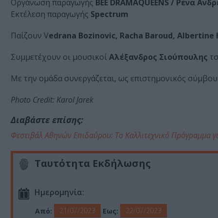
Οργάνωση παραγωγής
BEE DRAMAQUEENS / Ρένα Ανδ
Εκτέλεση παραγωγής
Spectrum
Παίζουν V
edrana Bozinovic, Racha Baroud, Albertine
Συμμετέχουν οι μουσικοί
Αλέξανδρος Σιούπουλης
τσ
Με την ομάδα συνεργάζεται, ως επιστημονικός σύμβου
Photo Credit: Karol Jarek
Διαβάστε επίσης:
Φεστιβάλ Αθηνών Επιδαύρου: Το Καλλιτεχνικό Πρόγραμμα γ
Ταυτότητα Εκδήλωσης
Ημερομηνία:
21/07/2023
22/07/2023
Από:
Εως: