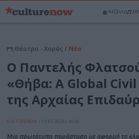
Ατζέντα
Μο
Θέατρο - Χορός /
Νέα
Ο Παντελής Φλατσού
«Θήβα: A Global Civ
της Αρχαίας Επιδαύ
CULTURENOW
/
17-07-2023
/ 20:06
Μια πρωτότυπη παράσταση με αφορμή το κλασι