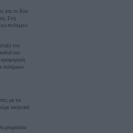
ς και οι δύο
ος. Στη
μίου πολέμου
εταξύ του
οκαλιά του
ε προφορικές
ων πολέμων»
πες με τα
ούμε σκηνικά
 θα μπορούσα