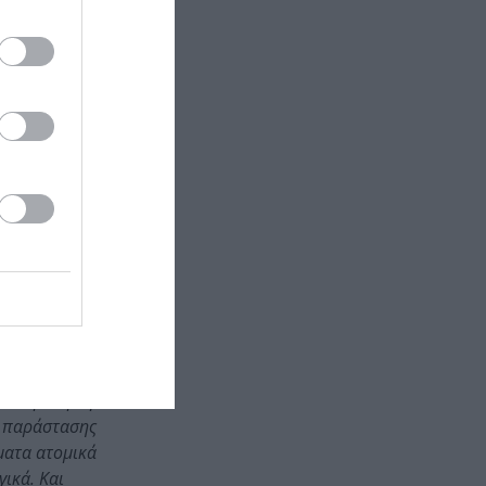
η μαμή της
αινε ένας
χώρες του
λαβητές
, θεάτρου και
ότι μισητός
ητα σήμερα,
νακλάσεις,
ρξε ποτέ ένα
 να μιλάμε για
ς παράστασης
ματα ατομικά
ικά. Και