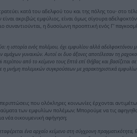
ρατεύει κατά του αδελφού του και της πόλης του⋅ στο τέλο
εν είναι ακριβώς εμφύλιος, είναι όμως σίγουρα αδελφοκτόν
ιο συναντιούνται, η δυσοίωνη προοπτική ενός Γ’ παγκοσ
ύο: η ιστορία ενός πολέμου, όχι εμφυλίου αλλά αδελφοκτόνου μ
των αμάχων γυναικών. Αυτοί οι δυο άξονες αποτέλεσαν τη ραχοκ
% περίπου από το κείμενο τους Επτά επί Θήβας και βασίζεται σ
ε η μνήμη πολεμικών συγκρούσεων με χαρακτηριστικά εμφυλί
ε περιπτώσεις που ολόκληρες κοινωνίες έρχονται αντιμέτω
τραύματα των εμφυλίων πολέμων; Μπορούμε να τις αφηγηθ
ια νέα οικουμενική αφήγηση;
μεταφέρεται ένα αρχαίο κείμενο στη σύγχρονη πραγματικότητα,