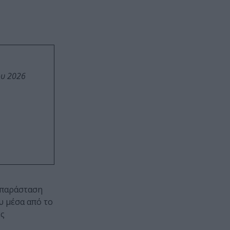
ου 2026
 παράσταση
υ μέσα από το
ες