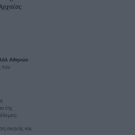
 Αρχαίας
βάλ Αθηνών
ς του
τα
μα της
όλεμος;
ση σκηνής και