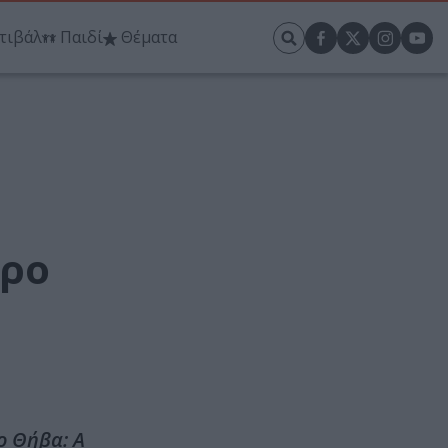
τιβάλ
Παιδί
Θέματα
τρο
ο Θήβα: A