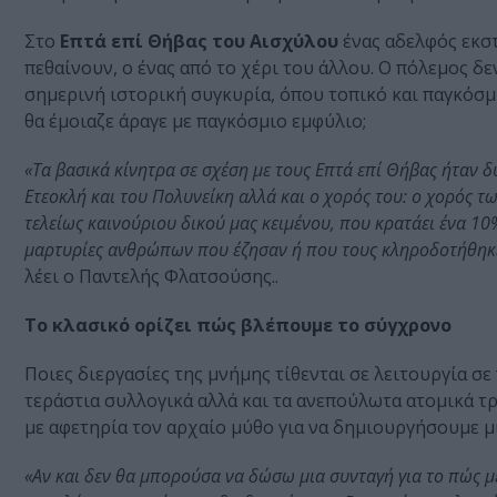
Στο
Επτά επί Θήβας του Αισχύλου
ένας αδελφός εκστ
πεθαίνουν, ο ένας από το χέρι του άλλου. Ο πόλεμος δ
σημερινή ιστορική συγκυρία, όπου τοπικό και παγκόσμ
θα έμοιαζε άραγε με παγκόσμιο εμφύλιο;
«Τα βασικά κίνητρα σε σχέση με τους Επτά επί Θήβας ήταν δ
Ετεοκλή και του Πολυνείκη αλλά και ο χορός του: ο χορός 
τελείως καινούριου δικού μας κειμένου, που κρατάει ένα 10
μαρτυρίες ανθρώπων που έζησαν ή που τους κληροδοτήθηκ
λέει ο Παντελής Φλατσούσης..
Το κλασικό ορίζει πώς βλέπουμε το σύγχρονο
Ποιες διεργασίες της μνήμης τίθενται σε λειτουργία σ
τεράστια συλλογικά αλλά και τα ανεπούλωτα ατομικά 
με αφετηρία τον αρχαίο μύθο για να δημιουργήσουμε μ
«Αν και δεν θα μπορούσα να δώσω μια συνταγή για το πώς 