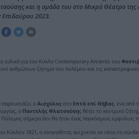
ατσούσης και η ομάδα του στο Μικρό Θέατρο της
 Επιδαύρου 2023.
κε ειδικά για τον Κύκλο Contemporary Ancients του
Φεστι
νικό ανθρώπινο ζήτημα του πολέμου και τις καταστροφικέ
 παρουσιάζει ο
Αισχύλος
στο
Επτά επί Θήβας
, ένα από 
υργίας, ο
Παντελής Φλατσούση
ς θέτει το κεντρικό ζήτη
 Πόλεμος σήμερα δεν θα ήταν ένας παγκόσμιος εμφύλιος π
ου Κύκλου 1821, ο σκηνοθέτης ανιχνεύει εκ νέου τη σύνδε