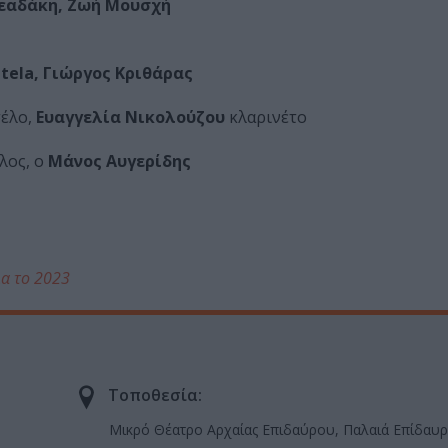
ρεαδάκη, Ζωή Μουσχή
 Itela, Γιώργος Κριθάρας
έλο,
Ευαγγελία Νικολούζου
κλαρινέτο
λος, ο
Μάνος Αυγερίδης
ια το 2023
Τοποθεσία:
Μικρό Θέατρο Αρχαίας Επιδαύρου, Παλαιά Επίδαυρ