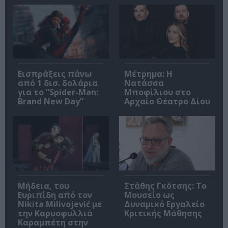
Εισπράξεις πάνω
Μέτρημα: Η
από 1 δισ. δολάρια
Νατάσσα
για το “Spider-Man:
Μποφίλιου στο
Brand New Day”
Αρχαίο Θέατρο Δίου
Μήδεια, του
Στάθης Γκότσης: Το
Ευριπίδη από τον
Μουσείο ως
Nikita Milivojević με
Δυναμικό Εργαλείο
την Καρυοφυλλιά
Κριτικής Μάθησης
Καραμπέτη στην