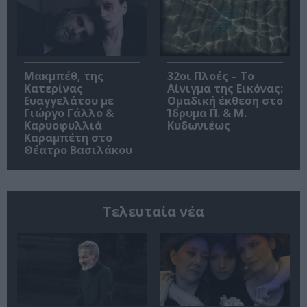
Μακμπέθ, της
32οι Πλοές – Το
Κατερίνας
Αίνιγμα της Εικόνας:
Ευαγγελάτου με
Ομαδική έκθεση στο
Γιώργο Γάλλο &
Ίδρυμα Π. & Μ.
Καρυοφυλλιά
Κυδωνιέως
Καραμπέτη στο
Θέατρο Βασιλάκου
Τελευταία νέα