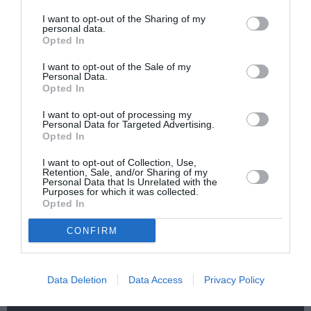
ΚΑΛΟΚΑΙΡΙΝΑ ΦΕΣΤΙΒΑΛ
ΚΑΛΟΚΑΙΡΙΝΕΣ ΣΥΝΑΥΛΙΕΣ
I want to opt-out of the Sharing of my
ΜΟΥΣΙΚΑ ΦΕΣΤΙΒΑΛ
ΝΙΚΟΣ ΠΟΡΤΟΚΑΛΟΓΛΟΥ
personal data.
Opted In
ΣΥΝΑΥΛΙΕΣ 2023
ΦΕΣΤΙΒΑΛ ΔΕΛΦΩΝ
I want to opt-out of the Sale of my
Personal Data.
Newsletter
Opted In
Κάθε βδομάδα στο e-mail σας τα τελευταία νέα για
I want to opt-out of processing my
Personal Data for Targeted Advertising.
την Τέχνη και τον Πολιτισμό!
Opted In
I want to opt-out of Collection, Use,
Retention, Sale, and/or Sharing of my
Personal Data that Is Unrelated with the
Purposes for which it was collected.
Opted In
Ακολουθήστε το Culturenow.gr
CONFIRM
Data Deletion
Data Access
Privacy Policy
Σχετικά Άρθρα