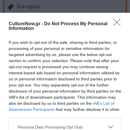
Eισιτήρια:
10€ | 8€ μειωμένο
CultureNow.gr -
Do Not Process My Personal
Πληροφορίες / Κρατήσεις:
Information
delphifestival.gr
If you wish to opt-out of the sale, sharing to third parties, or
processing of your personal or sensitive information for
Ακολουθήστε το Culturenow.gr στο
Google News
και
targeted advertising by us, please use the below opt-out
section to confirm your selection. Please note that after your
μάθετε πρώτοι όλες τις ειδήσεις
opt-out request is processed you may continue seeing
interest-based ads based on personal information utilized by
Δείτε όλα τα
τελευταία νέα
για την Τέχνη και τον
us or personal information disclosed to third parties prior to
Πολιτισμό στο
Culturenow.gr
your opt-out. You may separately opt-out of the further
disclosure of your personal information by third parties on the
Νέοι Διαγωνισμοί
❯
IAB’s list of downstream participants. This information may
also be disclosed by us to third parties on the
IAB’s List of
Downstream Participants
that may further disclose it to other
Tags
third parties.
ΒΙΚΥ ΚΑΡΑΤΖΟΓΛΟΥ
ΕΝΤΕΧΝΟ - ΛΑΪΚΟ - ΠΑΡΑΔΟΣΙΑΚΗ
Personal Data Processing Opt Outs