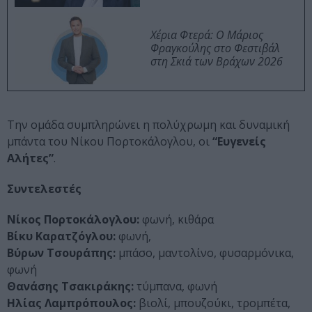
Χέρια Φτερά: Ο Μάριος
Φραγκούλης στο Φεστιβάλ
στη Σκιά των Βράχων 2026
Την ομάδα συμπληρώνει η πολύχρωμη και δυναμική
μπάντα του Νίκου Πορτοκάλογλου, οι
“Ευγενείς
Αλήτες”
.
Συντελεστές
Nίκος Πορτοκάλογλου:
φωνή, κιθάρα
Βίκυ Καρατζόγλου:
φωνή,
Βύρων Τσουράπης:
μπάσο, μαντολίνο, φυσαρμόνικα,
φωνή
Θανάσης Τσακιράκης:
τύμπανα, φωνή
Ηλίας Λαμπρόπουλος:
βιολί, μπουζούκι, τρομπέτα,