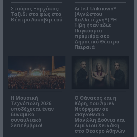
Σταύρος Ξαρχάκος:
Artist Unknown*
Ταξίδι στο φως στο
[Αγνώστου
Θέατρο Λυκαβηττού
Καλλιτέχνη*] *Η
Ήβη ήταν εδώ:
Παγκόσμια
πρεμιέρα στο
Δημοτικό Θέατρο
Πειραιά
Η Μουσική
Ο Θάνατος και η
Τεχνόπολη 2026
Κόρη, του Άριελ
υποδέχεται έναν
Ντόρφμαν σε
δυναμικό
σκηνοθεσία
συναυλιακό
Μανώλη Δούνια και
Σεπτέμβριο!
Αιμίλιου Χειλάκη
στο Θέατρο Αθηνών