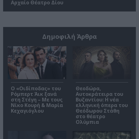
Αρχαίο Θέατρο Δίου
Δημοφιλή Άρθρα
O «Οιδίποδας» του
Θεοδώρα,
Ρόμπερτ Άικ ξανά
Αυτοκράτειρα του
στη Στέγη – Με τους
Βυζαντίου: Η νέα
Νίκο Κουρή & Μαρία
ελληνική όπερα του
Κεχαγιόγλου
Θεόδωρου Στάθη
στο θέατρο
Ολύμπια