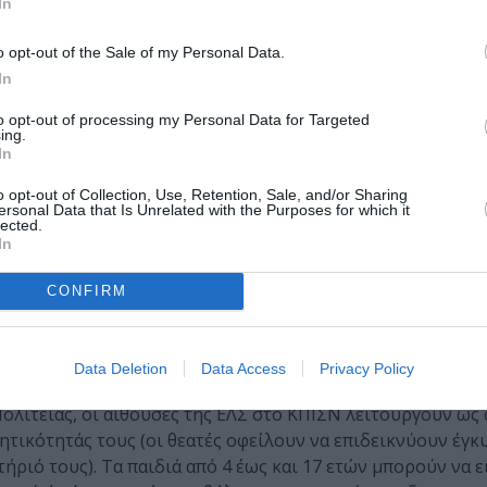
In
ντι Λατίφι
o opt-out of the Sale of my Personal Data.
Στάμου / Αριάδνη Φιλιππάκη
In
 Μακρίδου / Γιοβάνκα Ζάριτς
γος Χατζόπουλος
to opt-out of processing my Personal Data for Targeted
ing.
ιος
In
ητράκης
o opt-out of Collection, Use, Retention, Sale, and/or Sharing
ersonal Data that Is Unrelated with the Purposes for which it
υς
Κορυφαίους
, το
Corps de ballet
και την
Παιδική Χορω
lected.
συμμετοχή
σπουδαστών
της
Ανώτερης Επαγγελματικής 
In
CONFIRM
€
• Φοιτητικό, παιδικό:
12€
• Περιορισμένης ορατότητας:
10
ερινά 09.00-21.00)
Data Deletion
Data Access
Privacy Policy
ροστασία της δημόσιας υγείας από τον κίνδυνο διασποράς
ολιτείας, οι αίθουσες της ΕΛΣ στο ΚΠΙΣΝ λειτουργούν ως 
ητικότητάς τους (οι θεατές οφείλουν να επιδεικνύουν έγκ
ήριό τους). Τα παιδιά από 4 έως και 17 ετών μπορούν να 