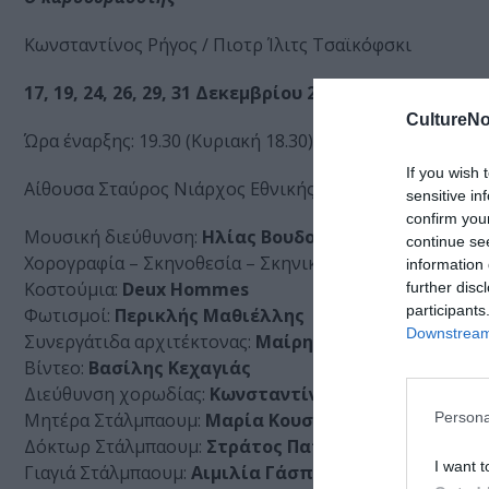
Κωνσταντίνος Ρήγος / Πιοτρ Ίλιτς Τσαϊκόφσκι
17, 19, 24, 26, 29, 31 Δεκεμβρίου 2021 & 2 Ιανουαρίου
CultureNo
Ώρα έναρξης: 19.30 (Κυριακή 18.30)
If you wish 
Αίθουσα Σταύρος Νιάρχος Εθνικής Λυρικής Σκηνής – 
sensitive in
confirm you
Μουσική διεύθυνση:
Ηλίας Βουδούρης
continue se
Χορογραφία – Σκηνοθεσία – Σκηνικά:
Κωνσταντίνος Ρ
information 
Κοστούμια:
Deux
Ho
mmes
further disc
participants
Φωτισμοί:
Περικλής Μαθιέλλης
Downstream 
Συνεργάτιδα αρχιτέκτονας:
Μαίρη Τσαγκάρη
Βίντεο:
Βασίλης Κεχαγιάς
Διεύθυνση χορωδίας:
Κωνσταντίνα Πιτσιάκου
Persona
Μητέρα Στάλμπαουμ:
Μαρία Κουσουνή / Βανέσα Κού
Δόκτωρ Στάλμπαουμ:
Στράτος Παπανούσης / Αντώνη
I want t
Γιαγιά Στάλμπαουμ:
Αιμιλία Γάσπαρη / Μάνια Καραβ