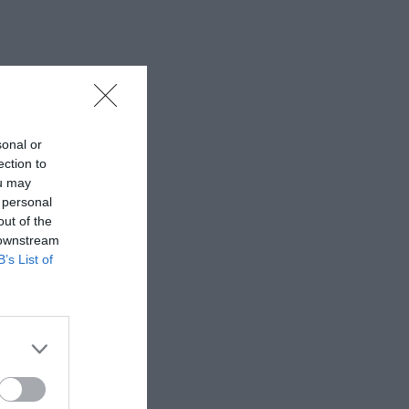
sonal or
ection to
ou may
 personal
out of the
 downstream
B’s List of