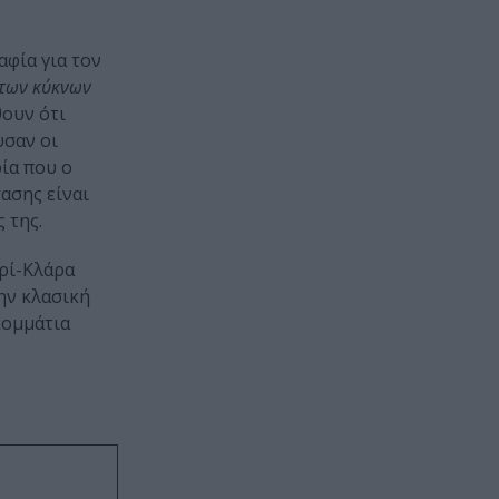
αφία για τον
 των κύκνων
θουν ότι
υσαν οι
ία που ο
ασης είναι
 της.
αρί-Κλάρα
ην κλασική
κομμάτια