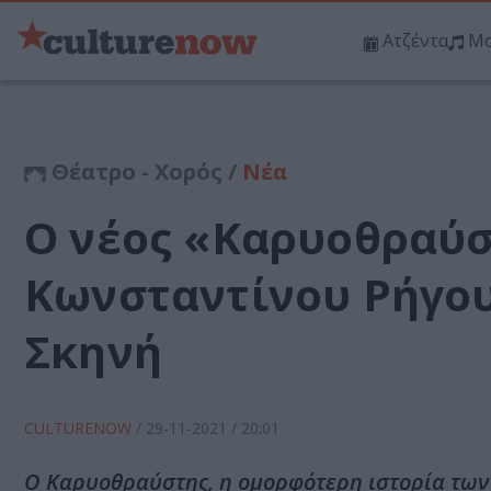
Ατζέντα
Μο
Θέατρο - Χορός /
Νέα
Ο νέος «Καρυοθραύσ
Κωνσταντίνου Ρήγου
Σκηνή
CULTURENOW
/
29-11-2021
/ 20:01
Ο Καρυοθραύστης, η ομορφότερη ιστορία των