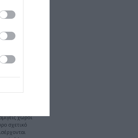
δία
της
ΕΛΣ
,
Σχολής
€
|
 του
αμιγείς χώροι
υρο σχετικό
εισέρχονται