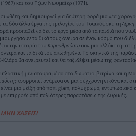
(1967) και του Τζων Νώυμαϊερ (1971).
συνθέτη και δημιουργεί για δεύτερη φορά μια νέα χορογρ
 τα δύο άλλα έργα της τριλογίας του Τσαϊκόφσκι: τη
Λίμνη
φορά προσπαθεί να δει το έργο μέσα από τα παιδιά που νιώ
ημιουργήσουν τα δικά τους όνειρα σε έναν κόσμο που διέλ
ζει» την ιστορία του
Καρυοθραύστη
σαν μια αλλόκοτη ιστορ
 όνειρα και τα δικά του απωθημένα. Το σκηνικό της παράστ
-Κλάρα θα ονειρευτεί και θα ταξιδέψει μέσω της φαντασίας
α πλαστική μινιατούρα μέσα στο δωμάτιο-βιτρίνα και η Μ
ραύστης
ισορροπεί ανάμεσα σε μια σύγχρονη εικόνα και στ
ίναι μια μείξη από ποπ, glam, πολύχρωμα, εντυπωσιακά 
 με επιρροές από παλιότερες παραστάσεις της Λυρικής.
ΜΗΝ ΧΑΣΕΙΣ!