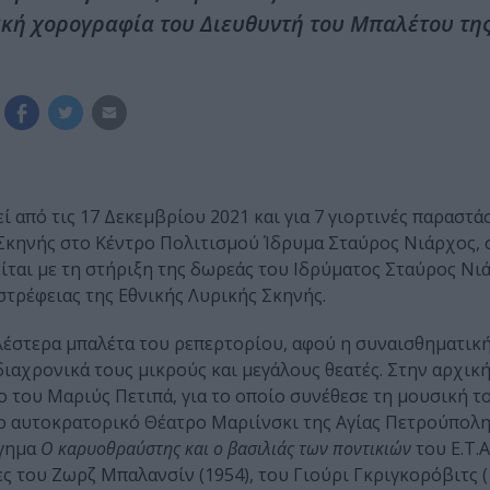
ακή χορογραφία του Διευθυντή του Μπαλέτου τη
 από τις 17 Δεκεμβρίου 2021 και για 7 γιορτινές παραστά
Σκηνής στο Κέντρο Πολιτισμού Ίδρυμα Σταύρος Νιάρχος, 
ται με τη στήριξη της δωρεάς του Ιδρύματος Σταύρος Νιά
ωστρέφειας της Εθνικής Λυρικής Σκηνής.
λέστερα μπαλέτα του ρεπερτορίου, αφού η συναισθηματική
ιαχρονικά τους μικρούς και μεγάλους θεατές. Στην αρχικ
 του Μαριύς Πετιπά, για το οποίο συνέθεσε τη μουσική τ
αυτοκρατορικό Θέατρο Μαριίνσκι της Αγίας Πετρούπολης
ήγημα
Ο καρυοθραύστης και ο βασιλιάς των ποντικιών
του Ε.Τ.Α
 του Ζωρζ Μπαλανσίν (1954), του Γιούρι Γκριγκορόβιτς (