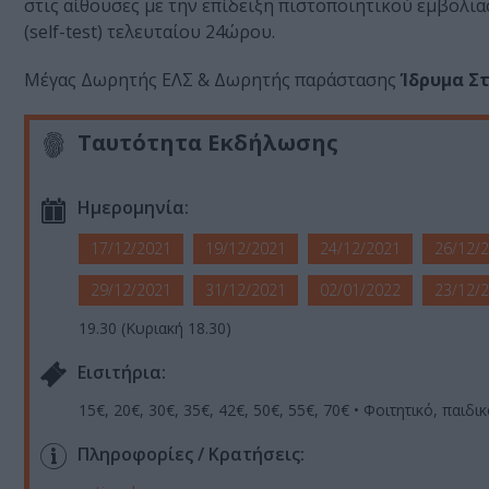
στις αίθουσες με την επίδειξη πιστοποιητικού εμβολι
(self-test) τελευταίου 24ώρου.
Μέγας Δωρητής ΕΛΣ & Δωρητής παράστασης
Ίδρυμα Σ
Ταυτότητα Εκδήλωσης
Ημερομηνία:
17/12/2021
19/12/2021
24/12/2021
26/12/
29/12/2021
31/12/2021
02/01/2022
23/12/
19.30 (Κυριακή 18.30)
Eισιτήρια:
15€, 20€, 30€, 35€, 42€, 50€, 55€, 70€ • Φοιτητικό, παιδι
Πληροφορίες / Κρατήσεις: