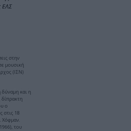
ς ΕΛΣ
σεις στην
σε μουσική
ρχος (ΙΣΝ)
 δύναμη και η
ή δίπρακτη
ου ο
 στις 18
. Χόφμαν.
1966), του