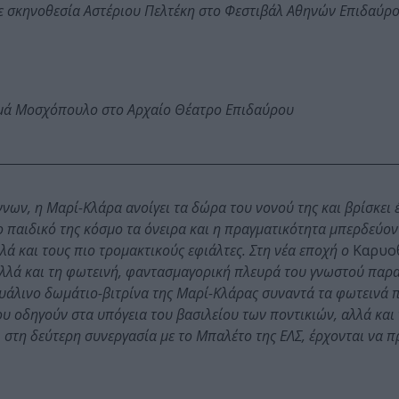
ε σκηνοθεσία Αστέριου Πελτέκη στο Φεστιβάλ Αθηνών Επιδαύρ
ωμά Μοσχόπουλο στο Αρχαίο Θέατρο Επιδαύρου
ων, η Μαρί-Κλάρα ανοίγει τα δώρα του νονού της και βρίσκει 
 παιδικό της κόσμο τα όνειρα και η πραγματικότητα μπερδεύοντ
ά και τους πιο τρομακτικούς εφιάλτες. Στη νέα εποχή ο
Καρυο
 αλλά και τη φωτεινή, φαντασμαγορική πλευρά του γνωστού παρ
 γυάλινο δωμάτιο-βιτρίνα της Μαρί-Κλάρας συναντά τα φωτεινά
ου οδηγούν στα υπόγεια του βασιλείου των ποντικιών, αλλά κα
, στη δεύτερη συνεργασία με το Μπαλέτο της ΕΛΣ, έρχονται να 