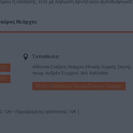
ασμού ή νόσησης, είτε με δήλωση αρνητικού αυτοδιαγνωσ
ταύρος Νιάρχος
Τοποθεσία:
Αίθουσα Σταύρος Νιάρχος Εθνικής Λυρικής Σκηνής 
2021
Λεωφ. Ανδρέα Συγγρού 364, Καλλιθέα
2021
Κέντρο Πολιτισμού Ίδρυμα Σταύρος Νιάρχος
κό: 12€ • Περιορισμένης ορατότητας: 10€ |