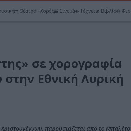
υσική
Θέατρο - Χορός
Σινεμά
Τέχνες
Βιβλίο
Φεσ
της» σε χορογραφία
 στην Εθνική Λυρική
 Χριστουγέννων, παρουσιάζεται από το Μπαλέτο