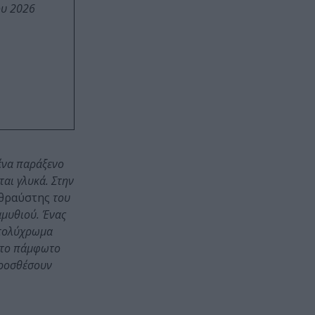
ου 2026
ένα παράξενο
αι γλυκά. Στην
θραύστης
του
αμυθιού. Ένας
 πολύχρωμα
ι το πάμφωτο
προσθέσουν