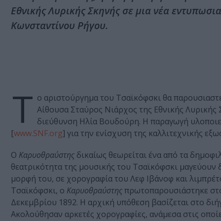
Εθνικής Λυρικής Σκηνής σε μια νέα εντυπωσι
Κωνσταντίνου Ρήγου.
Τ
ο αριστούργημα του Τσαϊκόφσκι θα παρουσιαστεί
Αίθουσα Σταύρος Νιάρχος της Εθνικής Λυρικής 
διεύθυνση Ηλία Βουδούρη. Η παραγωγή υλοποιεί
[
www.SNF.org
] για την ενίσχυση της καλλιτεχνικής εξ
Ο
Καρυοθραύστης
δικαίως θεωρείται ένα από τα δημοφι
θεατρικότητα της μουσικής του Τσαϊκόφσκι μαγεύουν δ
μορφή του, σε χορογραφία του Λεφ Ιβάνοφ και λιμπρέτο
Τσαϊκόφσκι, ο
Καρυοθραύστης
πρωτοπαρουσιάστηκε στο 
Δεκεμβρίου 1892. Η αρχική υπόθεση βασίζεται στο δι
Ακολούθησαν αρκετές χορογραφίες, ανάμεσα στις οποίες