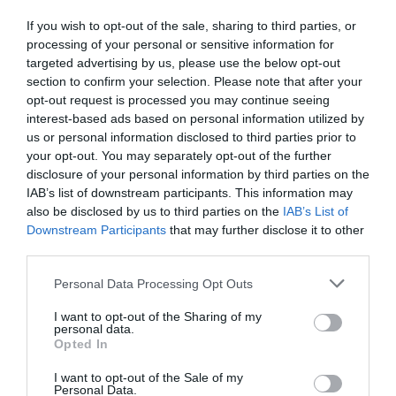
If you wish to opt-out of the sale, sharing to third parties, or
Ακολουθήστε το Culturenow.gr
processing of your personal or sensitive information for
targeted advertising by us, please use the below opt-out
section to confirm your selection. Please note that after your
opt-out request is processed you may continue seeing
interest-based ads based on personal information utilized by
Σχετικά Άρθρα
us or personal information disclosed to third parties prior to
your opt-out. You may separately opt-out of the further
disclosure of your personal information by third parties on the
IAB’s list of downstream participants. This information may
also be disclosed by us to third parties on the
IAB’s List of
Downstream Participants
that may further disclose it to other
third parties.
Personal Data Processing Opt Outs
Τα Στενά
Παράξενος βυθός –
Παπούτσια, της
Ο Ψαράς ο
Ζωρζ Σαρή σε
Ποσειδώνας & η
I want to opt-out of the Sharing of my
personal data.
σκηνοθεσία
Αόρατη Γοργόνα,
Opted In
Αθανασίας
του Πέτρου Α.
Καλογιάννη στον
Καφαντόγια στη
I want to opt-out of the Sale of my
Κινηματογράφο
Σαρωνίδα
Personal Data.