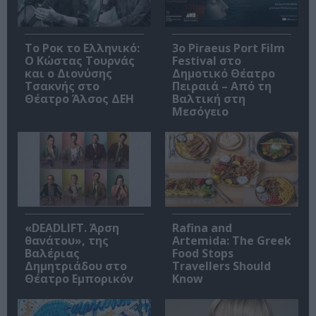
Το Ροκ το Ελληνικό:
3o Piraeus Port Film
Ο Κώστας Τουρνάς
Festival στο
και ο Διονύσης
Δημοτικό Θέατρο
Τσακνής στο
Πειραιά – Από τη
Θέατρο Άλσος ΔΕΗ
Βαλτική στη
Μεσόγειο
«DEADLIFT. Άρση
Rafina and
θανάτου», της
Artemida: The Greek
Βαλέριας
Food Stops
Δημητριάδου στο
Travellers Should
Θέατρο Εμπορικόν
Know