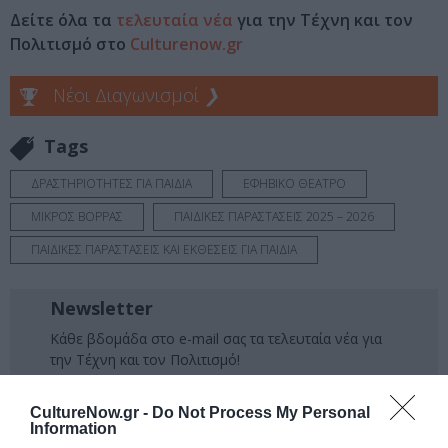
Δείτε όλα τα
τελευταία νέα
για την Τέχνη και τον
Πολιτισμό στο
Culturenow.gr
Νέοι Διαγωνισμοί
❯
Tags
ΔΡΑΣΤΗΡΙΟΤΗΤΕΣ ΓΙΑ ΠΑΙΔΙΑ
ΕΦΗΒΙΚΟ ΘΕΑΤΡΟ
ΜΙΚΡΟΣ ΒΟΡΡΑΣ
ΠΑΙΔΙΚΕΣ ΠΑΡΑΣΤΑΣΕΙΣ 2025 – 2026
ΠΑΙΔΙΚΕΣ ΠΑΡΑΣΤΑΣΕΙΣ ΚΑΙ ΕΚΘΕΣΕΙΣ ΓΙΑ ΠΑΙΔΙΑ
Newsletter
Κάθε βδομάδα στο e-mail σας τα τελευταία νέα για
την Τέχνη και τον Πολιτισμό!
CultureNow.gr -
Do Not Process My Personal
Information