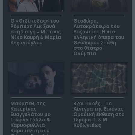
O «Οιδίποδας» του
Θεοδώρα,
Ρόμπερτ Άικ ξανά
Αυτοκράτειρα του
στη Στέγη – Με τους
Βυζαντίου: Η νέα
Νίκο Κουρή & Μαρία
ελληνική όπερα του
Κεχαγιόγλου
Θεόδωρου Στάθη
στο θέατρο
Ολύμπια
Μακμπέθ, της
32οι Πλοές – Το
Κατερίνας
Αίνιγμα της Εικόνας:
Ευαγγελάτου με
Ομαδική έκθεση στο
Γιώργο Γάλλο &
Ίδρυμα Π. & Μ.
Καρυοφυλλιά
Κυδωνιέως
Καραμπέτη στο