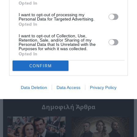
Αθηναία
Opted In
I want to opt-out of processing my
Personal Data for Targeted Advertising.
Opted In
I want to opt-out of Collection, Use,
Retention, Sale, and/or Sharing of my
Personal Data that Is Unrelated with the
Purposes for which it was collected.
Μια φορά και ένας
ΚΠΙΣΝ: Park your
Opted In
λύκος: Η
Cinema Kids –
Κοκκινοσκουφίτσα
Αύγουστος &
CONFIRM
στο Ευριπίδειο
Σεπτέμβριος 2026
Θέατρο Σαλαμίνας
Data Deletion
Data Access
Privacy Policy
Δημοφιλή Άρθρα