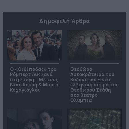
Δημοφιλή Άρθρα
O «Οιδίποδας» του
Θεοδώρα,
Ρόμπερτ Άικ ξανά
Αυτοκράτειρα του
στη Στέγη – Με τους
Βυζαντίου: Η νέα
Νίκο Κουρή & Μαρία
ελληνική όπερα του
Κεχαγιόγλου
Θεόδωρου Στάθη
στο θέατρο
Ολύμπια