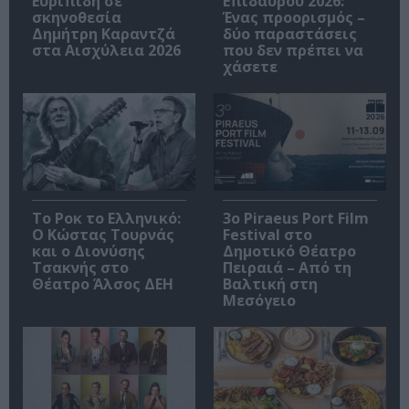
Ευριπίδη σε
Επιδαύρου 2026:
σκηνοθεσία
Ένας προορισμός –
Δημήτρη Καραντζά
δύο παραστάσεις
στα Αισχύλεια 2026
που δεν πρέπει να
χάσετε
Το Ροκ το Ελληνικό:
3o Piraeus Port Film
Ο Κώστας Τουρνάς
Festival στο
και ο Διονύσης
Δημοτικό Θέατρο
Τσακνής στο
Πειραιά – Από τη
Θέατρο Άλσος ΔΕΗ
Βαλτική στη
Μεσόγειο