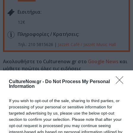
Eισιτήρια:
12€
Πληροφορίες / Κρατήσεις:
Τηλ.: 210 5815626 |
Jazzét Café / Jazzét Music Hall
Ακολουθήστε το Culturenow.gr στο
Google News
και
μάθετε πρώτοι όλες τις ειδήσεις
Δείτε όλα τα
τελευταία νέα
για την Τέχνη και τον
CultureNow.gr -
Do Not Process My Personal
Information
Πολιτισμό στο
Culturenow.gr
If you wish to opt-out of the sale, sharing to third parties, or
Νέοι Διαγωνισμοί
❯
processing of your personal or sensitive information for
targeted advertising by us, please use the below opt-out
Tags
section to confirm your selection. Please note that after your
opt-out request is processed you may continue seeing
ΚΛΑΣΙΚΗ - ΟΠΕΡΑ
ΣΥΝΑΥΛΙΕΣ 2026
interest-based ads based on personal information utilized by