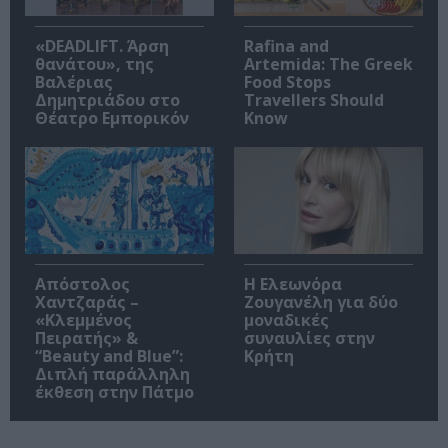
«DEADLIFT. Άρση
Rafina and
θανάτου», της
Artemida: The Greek
Βαλέριας
Food Stops
Δημητριάδου στο
Travellers Should
Θέατρο Εμπορικόν
Know
Απόστολος
Η Ελεωνόρα
Χαντζαράς –
Ζουγανέλη για δύο
«Κλεμμένος
μοναδικές
Πειρατής» &
συναυλίες στην
“Beauty and Blue”:
Κρήτη
Διπλή παράλληλη
έκθεση στην Πάτμο