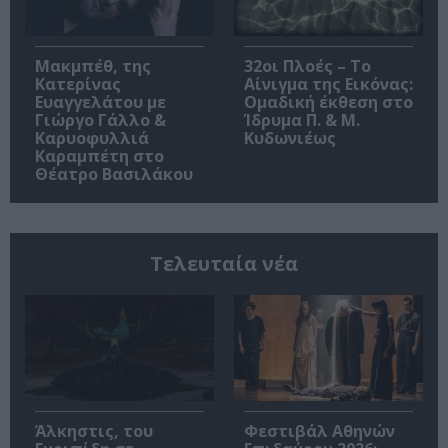
Μακμπέθ, της
32οι Πλοές – Το
Κατερίνας
Αίνιγμα της Εικόνας:
Ευαγγελάτου με
Ομαδική έκθεση στο
Γιώργο Γάλλο &
Ίδρυμα Π. & Μ.
Καρυοφυλλιά
Κυδωνιέως
Καραμπέτη στο
Θέατρο Βασιλάκου
Τελευταία νέα
Άλκηστις, του
Φεστιβάλ Αθηνών