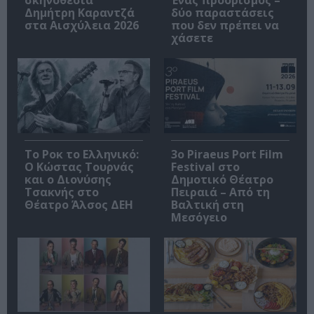
σκηνοθεσία
Ένας προορισμός –
Δημήτρη Καραντζά
δύο παραστάσεις
στα Αισχύλεια 2026
που δεν πρέπει να
χάσετε
Το Ροκ το Ελληνικό:
3o Piraeus Port Film
Ο Κώστας Τουρνάς
Festival στο
και ο Διονύσης
Δημοτικό Θέατρο
Τσακνής στο
Πειραιά – Από τη
Θέατρο Άλσος ΔΕΗ
Βαλτική στη
Μεσόγειο