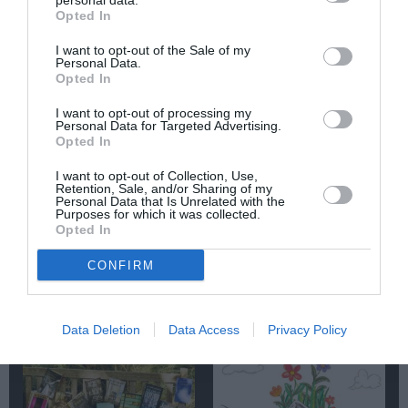
personal data.
ΠΕΖΟΓΡΑΦΙΑ
Opted In
I want to opt-out of the Sale of my
Newsletter
Personal Data.
Opted In
Κάθε βδομάδα στο e-mail σας τα τελευταία νέα για
την Τέχνη και τον Πολιτισμό!
I want to opt-out of processing my
Personal Data for Targeted Advertising.
Opted In
I want to opt-out of Collection, Use,
Retention, Sale, and/or Sharing of my
Personal Data that Is Unrelated with the
Purposes for which it was collected.
Ακολουθήστε το Culturenow.gr
Opted In
CONFIRM
Σχετικά Άρθρα
Data Deletion
Data Access
Privacy Policy