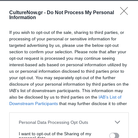
εκδίδονταν και μέσα οι σελίδες τους».
CultureNow.gr -
Do Not Process My Personal
Information
Ταυτότητα
If you wish to opt-out of the sale, sharing to third parties, or
Πληροφορίες έκδοσης:
ISBN: 960-446-161-5, Σελίδες: 304
processing of your personal or sensitive information for
targeted advertising by us, please use the below opt-out
section to confirm your selection. Please note that after your
Ακολουθήστε το Culturenow.gr στο
Google News
και
opt-out request is processed you may continue seeing
interest-based ads based on personal information utilized by
μάθετε πρώτοι όλες τις ειδήσεις
us or personal information disclosed to third parties prior to
your opt-out. You may separately opt-out of the further
Δείτε όλα τα
τελευταία νέα
για την Τέχνη και τον
disclosure of your personal information by third parties on the
Πολιτισμό στο
Culturenow.gr
IAB’s list of downstream participants. This information may
also be disclosed by us to third parties on the
IAB’s List of
Νέοι Διαγωνισμοί
❯
Downstream Participants
that may further disclose it to other
third parties.
Tags
Personal Data Processing Opt Outs
ΒΛΑΝΤΙΜΙΡ ΜΑΓΙΑΚΟΦΣΚΙ
ΕΚΔΟΣΕΙΣ ΓΚΟΒΟΣΤΗ
I want to opt-out of the Sharing of my