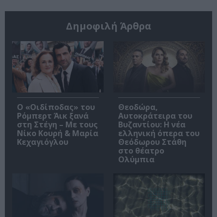
Δημοφιλή Άρθρα
O «Οιδίποδας» του
Θεοδώρα,
Ρόμπερτ Άικ ξανά
Αυτοκράτειρα του
στη Στέγη – Με τους
Βυζαντίου: Η νέα
Νίκο Κουρή & Μαρία
ελληνική όπερα του
Κεχαγιόγλου
Θεόδωρου Στάθη
στο θέατρο
Ολύμπια