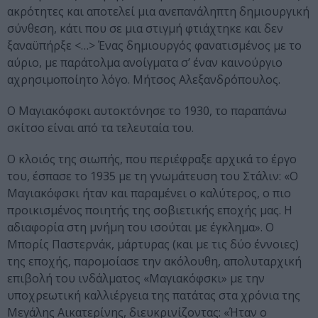
ακρότητες και αποτελεί μια ανεπανάληπτη δημιουργική
σύνθεση, κάτι που σε μια στιγμή φτιάχτηκε και δεν
ξαναϋπήρξε <…> Ένας δημιουργός φανατισμένος με το
αύριο, με παράτολμα ανοίγματα σ’ έναν καινούργιο
αχρησιμοποίητο λόγο. Μήτσος Αλεξανδρόπουλος.
O Μαγιακόφσκι αυτοκτόνησε το 1930, το παραπάνω
σκίτσο είναι από τα τελευταία του.
Ο κλοιός της σιωπής, που περιέφραξε αρχικά το έργο
του, έσπασε το 1935 με τη γνωμάτευση του Στάλιν: «O
Mαγιακόφσκι ήταν και παραμένει ο καλύτερος, ο πιο
προικισμένος ποιητής της σοβιετικής εποχής μας. H
αδιαφορία στη μνήμη του ισούται με έγκλημα». Ο
Μπορίς Παστερνάκ, μάρτυρας (και με τις δύο έννοιες)
της εποχής, παρομοίασε την ακόλουθη, απολυταρχική
επιβολή του ινδάλματος «Μαγιακόφσκι» με την
υποχρεωτική καλλιέργεια της πατάτας στα χρόνια της
Μεγάλης Αικατερίνης, διευκρινίζοντας: «Ήταν ο