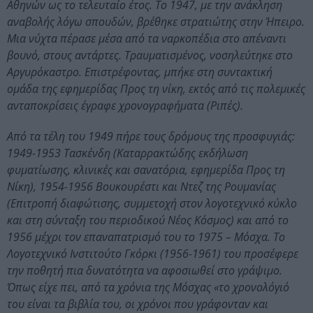
Αθηνών ως το τελευταίο έτος. Το 1947, με την ανάκληση
αναβολής λόγω σπουδών, βρέθηκε στρατιώτης στην Ήπειρο.
Μια νύχτα πέρασε μέσα από τα ναρκοπέδια στο απέναντι
βουνό, στους αντάρτες. Τραυματισμένος, νοσηλεύτηκε στο
Αργυρόκαστρο. Επιστρέφοντας, μπήκε στη συντακτική
ομάδα της εφημερίδας Προς τη νίκη, εκτός από τις πολεμικές
ανταποκρίσεις έγραφε χρονογραφήματα (Ριπές).
Από τα τέλη του 1949 πήρε τους δρόμους της προσφυγιάς:
1949-1953 Τασκένδη (Καταρρακτώδης εκδήλωση
φυματίωσης, κλινικές και σανατόρια, εφημερίδα Προς τη
Nίκη), 1954-1956 Βουκουρέστι και Ντεζ της Ρουμανίας
(Επιτροπή διαφώτισης, συμμετοχή στον λογοτεχνικό κύκλο
και στη σύνταξη του περιοδικού Nέος Kόσμος) και από το
1956 μέχρι τον επαναπατρισμό του το 1975 – Μόσχα. Το
Λογοτεχνικό Ινστιτούτο Γκόρκι (1956-1961) του προσέφερε
την ποθητή πια δυνατότητα να αφοσιωθεί στο γράψιμο.
Όπως είχε πει, από τα χρόνια της Μόσχας «το χρονολόγιό
του είναι τα βιβλία του, οι χρόνοι που γράφονταν και