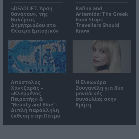
«DEADLIFT. Άρση
Rafina and
θανάτου», της
Artemida: The Greek
Βαλέριας
Food Stops
Δημητριάδου στο
Travellers Should
Θέατρο Εμπορικόν
Know
Απόστολος
Η Ελεωνόρα
Χαντζαράς –
Ζουγανέλη για δύο
«Κλεμμένος
μοναδικές
Πειρατής» &
συναυλίες στην
“Beauty and Blue”:
Κρήτη
Διπλή παράλληλη
έκθεση στην Πάτμο