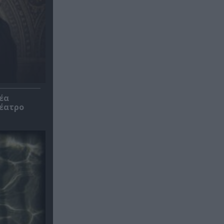
έα
θέατρο