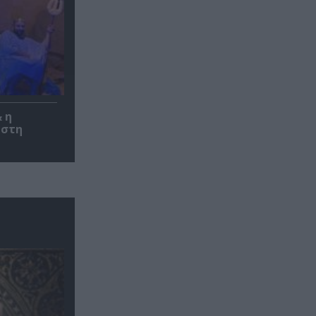
 η
 στη