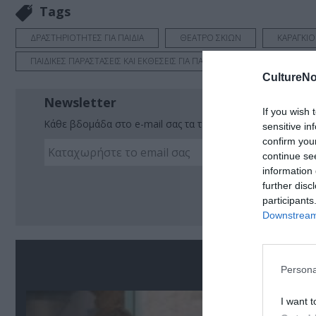
Tags
ΔΡΑΣΤΗΡΙΟΤΗΤΕΣ ΓΙΑ ΠΑΙΔΙΑ
ΘΕΑΤΡΟ ΣΚΙΩΝ
ΚΑΡΑΓΚΙ
ΠΑΙΔΙΚΕΣ ΠΑΡΑΣΤΑΣΕΙΣ ΚΑΙ ΕΚΘΕΣΕΙΣ ΓΙΑ ΠΑΙΔΙΑ
ΤΑΣΟΣ ΚΩΝΣΤΑ
CultureNo
Newsletter
If you wish 
Κάθε βδομάδα στο e-mail σας τα τελευταία νέα για την Τέχ
sensitive in
confirm you
continue se
information 
Ακο
further disc
participants
Downstream 
Σ
Persona
I want t