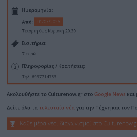
Ημερομηνία:
01/07/2026
Από:
Τετάρτη έως Κυριακή 20.30
Eισιτήρια:
7 ευρώ
Πληροφορίες / Κρατήσεις:
Τηλ. 6937714733
Ακολουθήστε το Culturenow.gr στο
Google News
και 
Δείτε όλα τα
τελευταία νέα
για την Τέχνη και τον Π
Κάθε μέρα νέοι διαγωνισμοί στο Culturenow.g