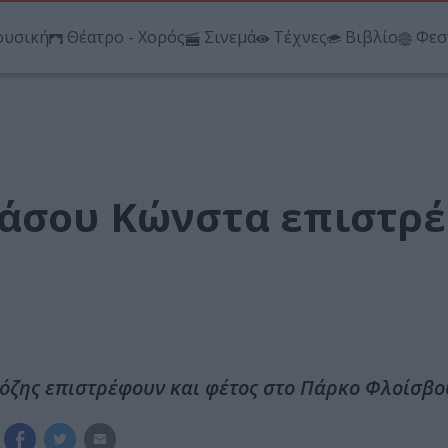
υσική
Θέατρο - Χορός
Σινεμά
Τέχνες
Βιβλίο
Φεσ
Τάσου Κώνστα επιστρ
όζης επιστρέφουν και φέτος στο Πάρκο Φλοίσβο