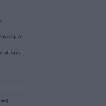
ις
 καλοκαιρινή
ό, δίπλα στη
ιρινή