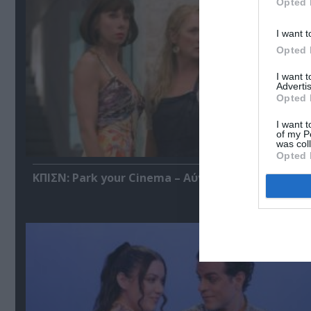
Opted 
I want t
Opted 
I want 
Advertis
Opted 
I want t
of my P
was col
Opted 
ΚΠΙΣΝ: Park your Cinema – Αύγουστος 2026