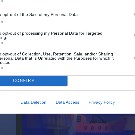
In
o opt-out of the Sale of my Personal Data.
In
to opt-out of processing my Personal Data for Targeted
ing.
In
o opt-out of Collection, Use, Retention, Sale, and/or Sharing
ersonal Data that Is Unrelated with the Purposes for which it
lected.
In
O κύριος Βρομύλος, του Ντέιβιντ Ουάλιαμς
CONFIRM
σκηνοθεσία Δημήτρη Δεγαΐτη στο 12ο Διεθν
Φεστιβάλ Άνδρου
Data Deletion
Data Access
Privacy Policy