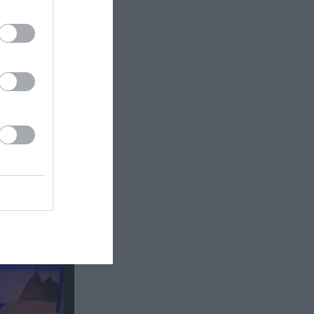
 σε
ές