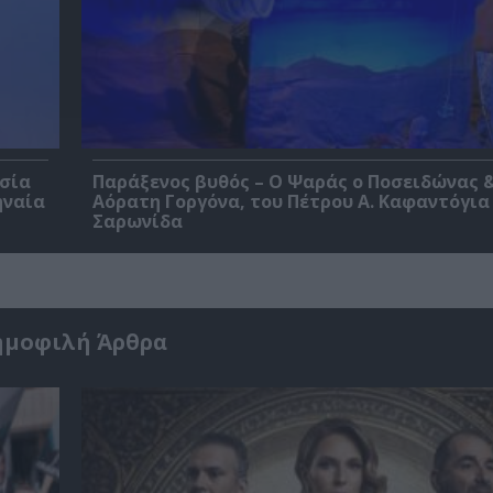
εσία
Παράξενος βυθός – Ο Ψαράς ο Ποσειδώνας &
ηναία
Αόρατη Γοργόνα, του Πέτρου Α. Καφαντόγια
Σαρωνίδα
ημοφιλή Άρθρα