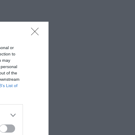
sonal or
ection to
ou may
 personal
out of the
 downstream
B’s List of