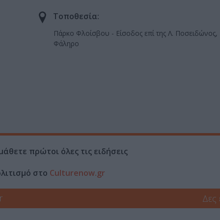
Τοποθεσία:
Πάρκο Φλοίσβου - Είσοδος επί της Λ. Ποσειδώνος,
Φάληρο
μάθετε πρώτοι όλες τις ειδήσεις
ολιτισμό στο
Culturenow.gr
r
Δες