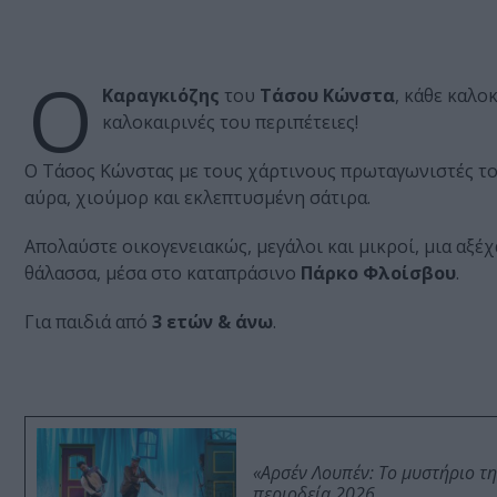
Ο
Καραγκιόζης
του
Τάσου Κώνστα
, κάθε καλο
καλοκαιρινές του περιπέτειες!
Ο Τάσος Κώνστας με τους χάρτινους πρωταγωνιστές του
αύρα, χιούμορ και εκλεπτυσμένη σάτιρα.
Απολαύστε οικογενειακώς, μεγάλοι και μικροί, μια αξέ
θάλασσα, μέσα στο καταπράσινο
Πάρκο Φλοίσβου
.
Για παιδιά από
3 ετών & άνω
.
«Αρσέν Λουπέν: Το μυστήριο τ
περιοδεία 2026