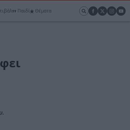
τιβάλ
Παιδί
Θέματα
έφει
υ.