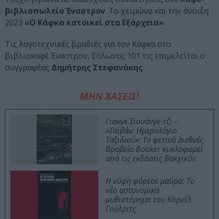
βιβλιοπωλείο Έναστρον
. Το χειμώνα και την άνοιξη
2023
«Ο Κάφκα κατοικεί στα Εξάρχεια»
.
Τις λογοτεχνικές βραδιές για τον Κάφκα στο
βιβλιοκαφέ Έναστρον, Σόλωνος 101 τις επιμελείται ο
συγγραφέας
Δημήτρης Στεφανάκης
.
ΜΗΝ ΧΑΣΕΙΣ!
Γιανγκ Σιουάνγκ-τζι –
«Ταϊβάν: Ημερολόγιο
Ταξιδιού»: Το φετινό Διεθνές
Βραβείο Booker κυκλοφορεί
από τις εκδόσεις Βακχικόν
Η νύφη φόρεσε μαύρα: Το
νέο αστυνομικό
μυθιστόρημα του Κορνέλ
Γούλριτς