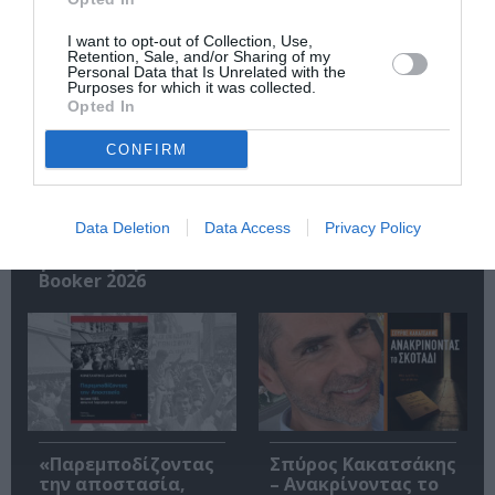
Σχετικά Άρθρα
I want to opt-out of Collection, Use,
Retention, Sale, and/or Sharing of my
Personal Data that Is Unrelated with the
Purposes for which it was collected.
Opted In
CONFIRM
Η μακρά λίστα με
Έκθεση Βιβλίου
Data Deletion
Data Access
Privacy Policy
τις υποψηφιότητες
2026 στο Ναύπλιο
για το Βραβείο
Booker 2026
«Παρεμποδίζοντας
Σπύρος Κακατσάκης
την αποστασία,
– Ανακρίνοντας το