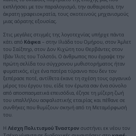
εκπλήσσει με τον παραλογισμό, την αυθαιρεσία, την
άκρατη γραφειοκρατία, τους σκοτεινούς μηχανισμούς
μιας αόρατης εξουσίας.
Στις μεγάλες στιγμές της λογοτεχνίας υπήρχε πάντα
κάτι από
Κάφκα
– στην Ιλιάδα του Ομήρου, στον Άμλετ
του Σαίξπηρ, στον Δον Κιχώτη του Θερβάντες στον
Ιβάν Ίλιτς του Τολστόι. Ο άνθρωπος που έγραψε την
πρώτη σελίδα του σύγχρονου μυθιστορήματος ήταν
φυματικός, είχε ένα πατέρα τύραννο που δεν τον
ξεπέρασε ποτέ, αντίθετα έκανε τη σχέση τους οργανικό
μέρος του έργου του, είδε τον έρωτα σαν ένα σύνολο
από αποσπασματικά επεισόδια, έζησε τη μίζερη ζωή
του υπαλλήλου ασφαλιστικής εταιρίας και πέθανε σε
συνθήκες που θυμίζουν σκηνή από τη Μεταμόρφωσή
του.
Η
Λέσχη Πολιτισμού Έναστρον
συστήνει εκ νέου τον
Τσέχο γίγαντα σε διαδοχικές συναντήσεις στο
καφέ-