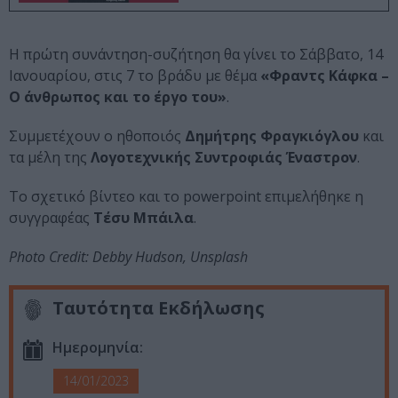
Η πρώτη συνάντηση-συζήτηση θα γίνει το Σάββατο, 14
Ιανουαρίου, στις 7 το βράδυ με θέμα
«Φραντς Κάφκα –
Ο άνθρωπος και το έργο του»
.
Συμμετέχουν ο ηθοποιός
Δημήτρης Φραγκιόγλου
και
τα μέλη της
Λογοτεχνικής Συντροφιάς Έναστρον
.
Το σχετικό βίντεο και το powerpoint επιμελήθηκε η
συγγραφέας
Τέσυ Μπάιλα
.
Photo Credit: Debby Hudson, Unsplash
Ταυτότητα Εκδήλωσης
Ημερομηνία:
14/01/2023