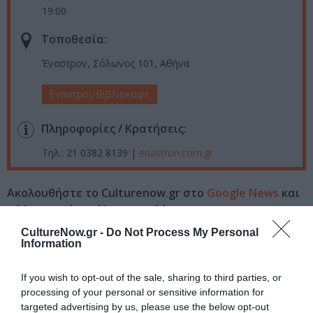
19:00
Τοποθεσία:
Έναστρον, Σόλωνος 101, Αθήνα
Έναστρον Βιβλιοκαφέ
Πληροφορίες / Κρατήσεις:
Τηλ.: 21 0382 8139 |
enastron.com.gr
Ακολουθήστε το Culturenow.gr στο
Google News
και
μάθετε πρώτοι όλες τις ειδήσεις
CultureNow.gr -
Do Not Process My Personal
Δείτε όλα τα
τελευταία νέα
για την Τέχνη και τον
Information
Πολιτισμό στο
Culturenow.gr
If you wish to opt-out of the sale, sharing to third parties, or
Νέοι Διαγωνισμοί
❯
processing of your personal or sensitive information for
targeted advertising by us, please use the below opt-out