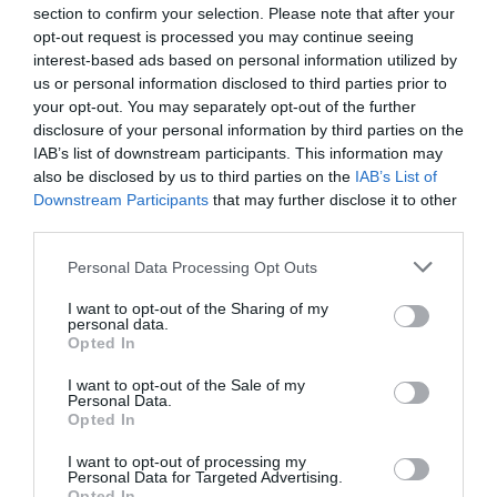
section to confirm your selection. Please note that after your
Tags
opt-out request is processed you may continue seeing
interest-based ads based on personal information utilized by
ΔΗΜΗΤΡΗΣ ΣΤΕΦΑΝΑΚΗΣ
ΔΗΜΗΤΡΗΣ ΦΡΑΓΚΙΟΓΛΟΥ
us or personal information disclosed to third parties prior to
ΔΙΑΛΕΞΕΙΣ - ΟΜΙΛΙΕΣ
ΕΛΛΗΝΕΣ ΣΥΓΓΡΑΦΕΙΣ
your opt-out. You may separately opt-out of the further
disclosure of your personal information by third parties on the
ΞΕΝΟΙ ΣΥΓΓΡΑΦΕΙΣ
ΤΕΣΥ ΜΠΑΙΛΑ
ΦΡΑΝΤΣ ΚΑΦΚΑ
IAB’s list of downstream participants. This information may
also be disclosed by us to third parties on the
IAB’s List of
Newsletter
Downstream Participants
that may further disclose it to other
third parties.
Κάθε βδομάδα στο e-mail σας τα τελευταία νέα για
την Τέχνη και τον Πολιτισμό!
Personal Data Processing Opt Outs
I want to opt-out of the Sharing of my
personal data.
Opted In
I want to opt-out of the Sale of my
Personal Data.
Ακολουθήστε το Culturenow.gr
Opted In
I want to opt-out of processing my
Personal Data for Targeted Advertising.
Opted In