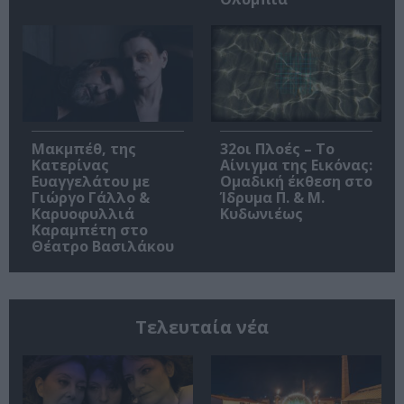
Μακμπέθ, της
32οι Πλοές – Το
Κατερίνας
Αίνιγμα της Εικόνας:
Ευαγγελάτου με
Ομαδική έκθεση στο
Γιώργο Γάλλο &
Ίδρυμα Π. & Μ.
Καρυοφυλλιά
Κυδωνιέως
Καραμπέτη στο
Θέατρο Βασιλάκου
Τελευταία νέα