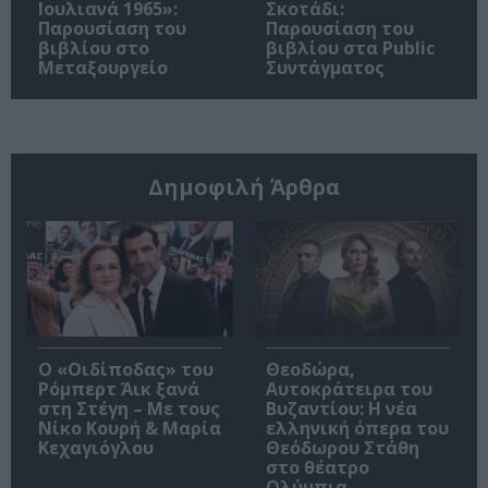
Ιουλιανά 1965»:
Σκοτάδι:
Παρουσίαση του
Παρουσίαση του
βιβλίου στο
βιβλίου στα Public
Μεταξουργείο
Συντάγματος
Δημοφιλή Άρθρα
O «Οιδίποδας» του
Θεοδώρα,
Ρόμπερτ Άικ ξανά
Αυτοκράτειρα του
στη Στέγη – Με τους
Βυζαντίου: Η νέα
Νίκο Κουρή & Μαρία
ελληνική όπερα του
Κεχαγιόγλου
Θεόδωρου Στάθη
στο θέατρο
Ολύμπια