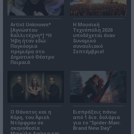
Artist Unknown*
Η Μουσική
[Αγνώστου
Τεχνόπολη 2026
Καλλιτέχνη*] *Η
υποδέχεται έναν
Ήβη ήταν εδώ:
δυναμικό
Παγκόσμια
συναυλιακό
πρεμιέρα στο
Σεπτέμβριο!
Δημοτικό Θέατρο
Πειραιά
Ο Θάνατος και η
Εισπράξεις πάνω
Κόρη, του Άριελ
από 1 δισ. δολάρια
Ντόρφμαν σε
για το “Spider-Man:
σκηνοθεσία
Brand New Day”
Μανώλη Δούνια και