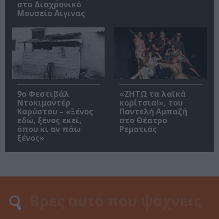
στο Διαχρονικό
Μουσείο Αίγινας
9ο Φεστιβάλ
«ΖΗΤΩ τα λαϊκά
Ντοκιμαντέρ
κορίτσια!», του
Καρύστου – «Ξένος
Παντελή Αμπαζή
εδώ, ξένος εκεί,
στο Θέατρο
όπου κι αν πάω
Ρεματιάς
ξένος»