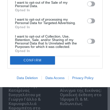
I want to opt-out of the Sale of my
Personal Data.
Opted In
O «Οιδίποδας» του
Θεοδώρα,
I want to opt-out of processing my
Ρόμπερτ Άικ ξανά
Αυτοκράτειρα του
Personal Data for Targeted Advertising.
Opted In
στη Στέγη – Με τους
Βυζαντίου: Η νέα
Νίκο Κουρή & Μαρία
ελληνική όπερα του
Κεχαγιόγλου
Θεόδωρου Στάθη
I want to opt-out of Collection, Use,
Retention, Sale, and/or Sharing of my
στο θέατρο
Personal Data that Is Unrelated with the
Ολύμπια
Purposes for which it was collected.
Opted In
CONFIRM
Data Deletion
Data Access
Privacy Policy
Μακμπέθ, της
32οι Πλοές – Το
Κατερίνας
Αίνιγμα της Εικόνας:
Ευαγγελάτου με
Ομαδική έκθεση στο
Γιώργο Γάλλο &
Ίδρυμα Π. & Μ.
Καρυοφυλλιά
Κυδωνιέως
Καραμπέτη στο