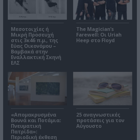
Μεσοτοιχίες ή
The Magician’s
Μικρή Προσευχή
Farewell: Οι Uriah
στις 3κ46 π.μ., της
Heep στο Floyd
Εύας Οικονόμου –
Βαμβακά στην
Εναλλακτική Σκηνή
ΕΛΣ
«Απομακρυσμένα
25 αναγνωστικές
Βουνά και Ποτάμια:
προτάσεις για τον
Πνευματική
Αύγουστο
Πατρίδα»:
Περιοδική έκθεση