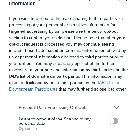
Information
Newsletter
If you wish to opt-out of the sale, sharing to third parties, or
Κάθε βδομάδα στο e-mail σας τα τελευταία νέα για
processing of your personal or sensitive information for
την Τέχνη και τον Πολιτισμό!
targeted advertising by us, please use the below opt-out
section to confirm your selection. Please note that after your
opt-out request is processed you may continue seeing
interest-based ads based on personal information utilized by
us or personal information disclosed to third parties prior to
your opt-out. You may separately opt-out of the further
Ακολουθήστε το Culturenow.gr
disclosure of your personal information by third parties on the
IAB’s list of downstream participants. This information may
also be disclosed by us to third parties on the
IAB’s List of
Downstream Participants
that may further disclose it to other
third parties.
Personal Data Processing Opt Outs
Δημοφιλή Άρθρα
I want to opt-out of the Sharing of my
personal data.
Opted In