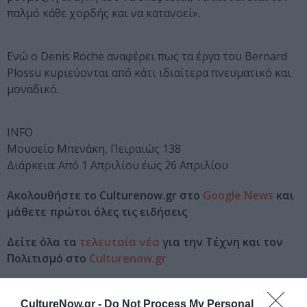
παλμό κάθε χορδής και να κατανοεί».
Ενώ ο Denis Roche αναφέρει πως τα έργα του Bernard
Plossu κυριεύονται από κάτι ιδιαίτερα πνευματικό και
μοναδικό.
INFO
Μουσείο Μπενάκη, Πειραιώς 138
Διάρκεια: Από 1 Απριλίου έως 26 Απριλίου
Ακολουθήστε το Culturenow.gr στο
Google News
και
μάθετε πρώτοι όλες τις ειδήσεις
Δείτε όλα τα
τελευταία νέα
για την Τέχνη και τον
Πολιτισμό στο
Culturenow.gr
Νέοι Διαγωνισμοί
❯
CultureNow.gr -
Do Not Process My Personal