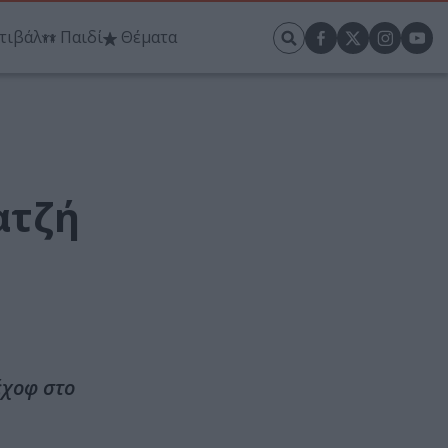
τιβάλ
Παιδί
Θέματα
ατζή
έχοφ στο