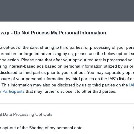
ΜΗΝ ΧΑΣΕΙΣ!
w.gr -
Do Not Process My Personal Information
to opt-out of the sale, sharing to third parties, or processing of your per
ε σκηνοθεσία Αστέριου Πελτέκη στο Φεστιβάλ Αθηνών Επιδαύρ
formation for targeted advertising by us, please use the below opt-out s
r selection. Please note that after your opt-out request is processed y
eing interest-based ads based on personal information utilized by us or
disclosed to third parties prior to your opt-out. You may separately opt-
losure of your personal information by third parties on the IAB’s list of
ωμά Μοσχόπουλο στο Αρχαίο Θέατρο Επιδαύρου
. This information may also be disclosed by us to third parties on the
IA
Participants
that may further disclose it to other third parties.
l Data Processing Opt Outs
ύλου, Κλέων Γρηγοριάδης, Θανάσης Δήμου, Τζίνα Θλ
ργος Παπαπαύλου, Ένκε Φεζολλάρι, Γιάννης Χαρτοδι
o opt-out of the Sharing of my personal data.