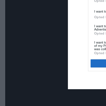
Opted 
I want t
Opted 
I want 
Advertis
Opted 
I want t
of my P
was col
Opted 