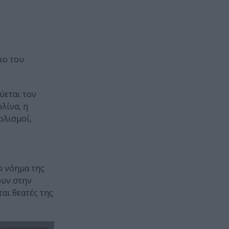
ιο του
ύεται τον
λίνα, η
ολισμοί,
ο νόημα της
ουν στην
αι θεατές της