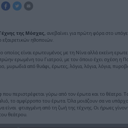
Τέχνης της Μόσχας,
ανεβαίνει για πρώτη φόρα στο υπόγε
ο εξαιρετικών ηθοποιών.
ο οποίος είναι ερωτευμένος με τη Νίνα αλλά εκείνη ερωτε
 πρώην ερωμένη του Γιατρού, με τον όποιο έχει σχέση η Πο
ο, μυρωδιά από θυάφι, έρωτες, λόγια, λόγια, λόγια, πυροβ
φ που περιστρέφεται γύρω από τον έρωτα και το θέατρο. Τ
παλιό, το αμφίρροπο του έρωτα. Όλα μοιάζουν σα να υπάρχ
α είναι φτιαγμένη από τη ζωή της τέχνης. Οι ήρωες γίνοντ
του θεάτρου.