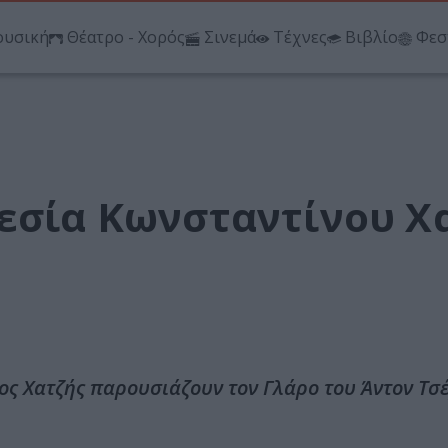
υσική
Θέατρο - Χορός
Σινεμά
Τέχνες
Βιβλίο
Φεσ
θεσία Κωνσταντίνου Χ
ς Χατζής παρουσιάζουν τον Γλάρο του Άντον Τσ