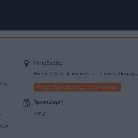
Τοποθεσία:
Θέατρο Τέχνης Καρόλου Κουν - Υπόγειο, Πεσμαζό
 μ.μ.
Θέατρο Τέχνης Καρόλου Κουν – Υπόγειο
Προπώληση:
ώ
viva.gr
έργων