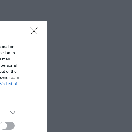
sonal or
ου 2026
ection to
ou may
 personal
out of the
 downstream
B’s List of
ιβέρη, Μάγδα
πλωμένος