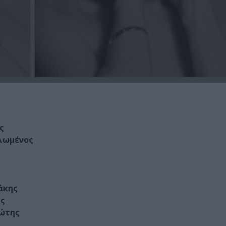
ς
λωμένος
άκης
ής
ώτης