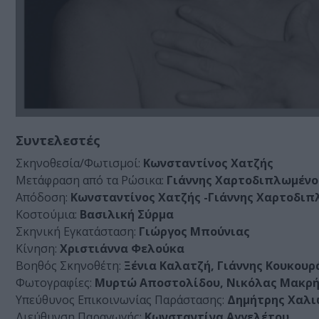
Συντελεστές
Σκηνοθεσία/Φωτισμοί:
Κωνσταντίνος Χατζής
Μετάφραση από τα Ρώσικα:
Γιάννης Χαρτοδιπλωμένο
Απόδοση:
Κωνσταντίνος Χατζής -Γιάννης Χαρτοδιπ
Κοστούμια:
Βασιλική Σύρμα
Σκηνική Εγκατάσταση:
Γιώργος Μπούνιας
Κίνηση:
Χριστιάννα Φελούκα
Βοηθός Σκηνοθέτη:
Ξένια Καλατζή, Γιάννης Κουκουρ
Φωτογραφίες:
Μυρτώ Αποστολίδου, Νικόλας Μακρ
Υπεύθυνος Επικοινωνίας Παράστασης:
Δημήτρης Χαλι
Διεύθυνση Παραγωγής:
Κωνσταντίνα Αγγελέτου