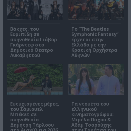
Βάκχες, του
Το “The Beatles
Ευριπίδη σε
Symphonic Fantasy”
σκηνοθεσία Γιάβορ
έρχεται στην
Γκάρντεφ στο
Ελλάδα με την
Δημοτικό Θέατρο
Κρατική Ορχήστρα
Λυκαβηττού
Αθηνών
Ευτυχισμένες μέρες,
Τα ντουέτα του
του Σάμιουελ
ελληνικού
Μπέκετ σε
κινηματογράφου:
σκηνοθεσία
Μιρέλα Πάχου &
Δημήτρη Τάρλοου
Αδάμ Τσαρούχης
στα Αισχύλεια 2026
στην Ταράτσα του