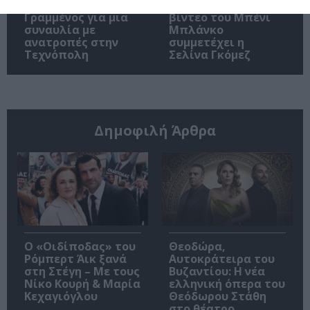
Ο Σπύρος
Στο νέο μουσικό
Γραμμένος για μια
βίντεο του Μπένι
συναυλία με
Μπλάνκο
ανατροπές στην
συμμετέχει η
Τεχνόπολη
Σελίνα Γκόμεζ
Δημοφιλή Άρθρα
O «Οιδίποδας» του
Θεοδώρα,
Ρόμπερτ Άικ ξανά
Αυτοκράτειρα του
στη Στέγη – Με τους
Βυζαντίου: Η νέα
Νίκο Κουρή & Μαρία
ελληνική όπερα του
Κεχαγιόγλου
Θεόδωρου Στάθη
στο θέατρο