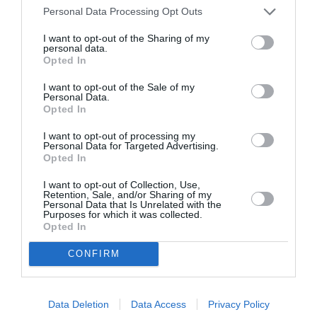
Σχετικά Άρθρα
Personal Data Processing Opt Outs
I want to opt-out of the Sharing of my
personal data.
Opted In
I want to opt-out of the Sale of my
Personal Data.
Opted In
Το “The Beatles
Τα ντουέτα του
I want to opt-out of processing my
Symphonic Fantasy”
ελληνικού
Personal Data for Targeted Advertising.
έρχεται στην
κινηματογράφου:
Opted In
Ελλάδα με την
Μιρέλα Πάχου &
Κρατική Ορχήστρα
Αδάμ Τσαρούχης
I want to opt-out of Collection, Use,
Αθηνών
στην Ταράτσα του
Retention, Sale, and/or Sharing of my
Λαμπέτη
Personal Data that Is Unrelated with the
Purposes for which it was collected.
Opted In
CONFIRM
Data Deletion
Data Access
Privacy Policy