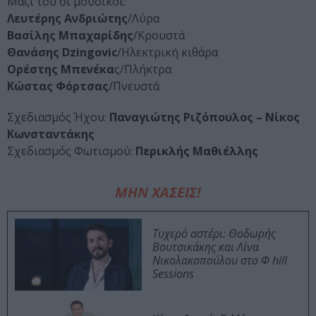
Μαζί του οι μουσικοί:
Λευτέρης Ανδριώτης
/Λύρα
Βασίλης Μπαχαρίδης
/Κρουστά
Θανάσης Dzingovic
/Ηλεκτρική κιθάρα
Ορέστης Μπενέκα
ς/Πλήκτρα
Κώστας Φόρτσας
/Πνευστά
Σχεδιασμός Ήχου:
Παναγιώτης Ριζόπουλος – Νίκος
Κωνσταντάκης
Σχεδιασμός Φωτισμού:
Περικλής Μαθιέλλης
ΜΗΝ ΧΑΣΕΙΣ!
Τυχερό αστέρι: Θοδωρής
Βουτσικάκης και Λίνα
Νικολακοπούλου στο Φ hill
Sessions