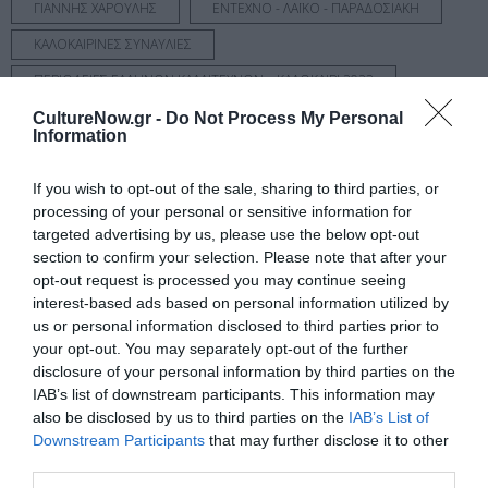
ΓΙΑΝΝΗΣ ΧΑΡΟΥΛΗΣ
ΕΝΤΕΧΝΟ - ΛΑΪΚΟ - ΠΑΡΑΔΟΣΙΑΚΗ
ΚΑΛΟΚΑΙΡΙΝΕΣ ΣΥΝΑΥΛΙΕΣ
ΠΕΡΙΟΔΕΙΕΣ ΕΛΛΗΝΩΝ ΚΑΛΛΙΤΕΧΝΩΝ – ΚΑΛΟΚΑΙΡΙ 2023
ΣΥΝΑΥΛΙΕΣ 2023
CultureNow.gr -
Do Not Process My Personal
Information
Newsletter
If you wish to opt-out of the sale, sharing to third parties, or
processing of your personal or sensitive information for
Κάθε βδομάδα στο e-mail σας τα τελευταία νέα για
targeted advertising by us, please use the below opt-out
την Τέχνη και τον Πολιτισμό!
section to confirm your selection. Please note that after your
opt-out request is processed you may continue seeing
interest-based ads based on personal information utilized by
us or personal information disclosed to third parties prior to
your opt-out. You may separately opt-out of the further
disclosure of your personal information by third parties on the
Ακολουθήστε το Culturenow.gr
IAB’s list of downstream participants. This information may
also be disclosed by us to third parties on the
IAB’s List of
Downstream Participants
that may further disclose it to other
third parties.