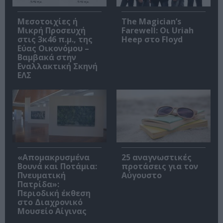
Μεσοτοιχίες ή
The Magician’s
Μικρή Προσευχή
Farewell: Οι Uriah
στις 3κ46 π.μ., της
Heep στο Floyd
Εύας Οικονόμου –
Βαμβακά στην
Εναλλακτική Σκηνή
ΕΛΣ
«Απομακρυσμένα
25 αναγνωστικές
Βουνά και Ποτάμια:
προτάσεις για τον
Πνευματική
Αύγουστο
Πατρίδα»:
Περιοδική έκθεση
στο Διαχρονικό
Μουσείο Αίγινας