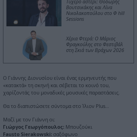
Τυχερό αστέρι: Θοδωρής
Βουτσικάκης και Λίνα
Νικολακοπούλου στο Φ hill
Sessions
Χέρια Φτερά: Ο Μάριος
Φραγκούλης στο Φεστιβάλ
στη Σκιά των Βράχων 2026
Ο Γιάννης Διονυσίου είναι ένας ερμηνευτής που
«κατακτά» τη σκηνή και σέβεται το κοινό του,
χαρίζοντάς του μοναδικές μουσικές παραστάσεις.
Θα το διαπιστώσετε σύντομα στο Ίλιον Plus…
Μαζί με τον Γιάννη οι:
Γιώργος Γεωργόπουλος:
Μπουζούκι
Fausto Sierakowski:
σαξόφωνο