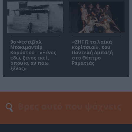
9ο Φεστιβάλ
«ΖΗΤΩ τα λαϊκά
Ντοκιμαντέρ
κορίτσια!», του
Καρύστου – «Ξένος
Παντελή Αμπαζή
εδώ, ξένος εκεί,
στο Θέατρο
όπου κι αν πάω
Ρεματιάς
ξένος»