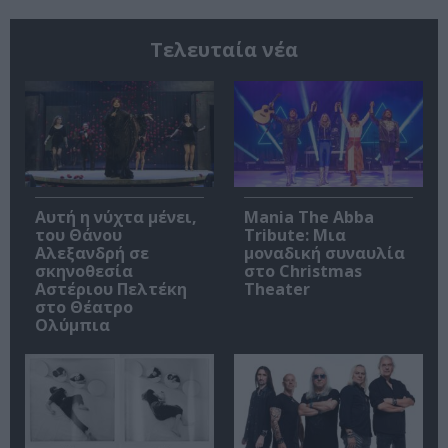
Τελευταία νέα
Αυτή η νύχτα μένει,
Mania The Abba
του Θάνου
Tribute: Μια
Αλεξανδρή σε
μοναδική συναυλία
σκηνοθεσία
στο Christmas
Αστέριου Πελτέκη
Theater
στο Θέατρο
Ολύμπια