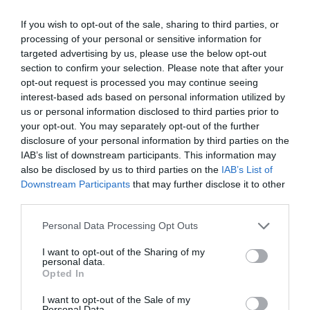
μάθετε πρώτοι όλες τις ειδήσεις
If you wish to opt-out of the sale, sharing to third parties, or
processing of your personal or sensitive information for
Δείτε όλα τα
τελευταία νέα
για την Τέχνη και τον
targeted advertising by us, please use the below opt-out
Πολιτισμό στο
Culturenow.gr
section to confirm your selection. Please note that after your
opt-out request is processed you may continue seeing
Νέοι Διαγωνισμοί
❯
interest-based ads based on personal information utilized by
us or personal information disclosed to third parties prior to
your opt-out. You may separately opt-out of the further
Tags
disclosure of your personal information by third parties on the
IAB’s list of downstream participants. This information may
ΓΙΑΝΝΗΣ ΔΙΟΝΥΣΙΟΥ
ΕΝΤΕΧΝΟ - ΛΑΪΚΟ - ΠΑΡΑΔΟΣΙΑΚΗ
also be disclosed by us to third parties on the
IAB’s List of
ΣΥΝΑΥΛΙΕΣ 2021
Downstream Participants
that may further disclose it to other
third parties.
Newsletter
Personal Data Processing Opt Outs
Κάθε βδομάδα στο e-mail σας τα τελευταία νέα για
I want to opt-out of the Sharing of my
την Τέχνη και τον Πολιτισμό!
personal data.
Opted In
I want to opt-out of the Sale of my
Personal Data.