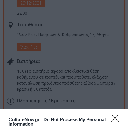
26/12/2021
22:00
Τοποθεσία:
Ίλιον Plus, Πατησίων & Κοδριγκτώνος 17, Αθήνα
Ίλιον Plus
Eισιτήρια:
10€ (Το εισιτήριο αφορά αποκλειστικά θέση
καθήμενου σε τραπέζι και προϋποθέτει ελάχιστη
κατανάλωση προϊόντος πρόσθετης αξίας 5€ (μπύρα /
κρασί) ή 8€ (ποτό).)
Πληροφορίες / Κρατήσεις:
Τηλ: 2108824383, 6983600510
CultureNow.gr -
Do Not Process My Personal
Information
Ακολουθήστε το Culturenow.gr στο
Google News
και