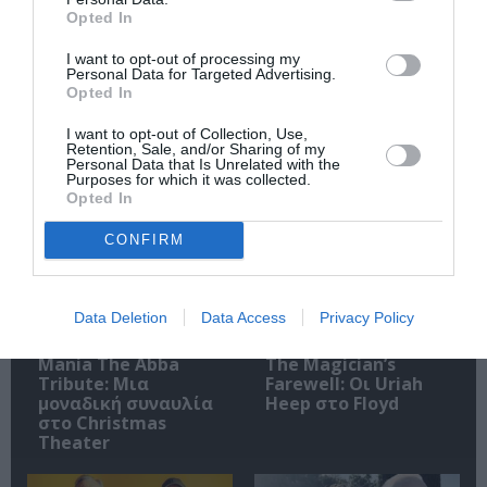
Opted In
Ακολουθήστε το Culturenow.gr
I want to opt-out of processing my
Personal Data for Targeted Advertising.
Opted In
I want to opt-out of Collection, Use,
Retention, Sale, and/or Sharing of my
Personal Data that Is Unrelated with the
Σχετικά Άρθρα
Purposes for which it was collected.
Opted In
CONFIRM
Data Deletion
Data Access
Privacy Policy
Mania The Abba
The Magician’s
Tribute: Μια
Farewell: Οι Uriah
μοναδική συναυλία
Heep στο Floyd
στο Christmas
Theater