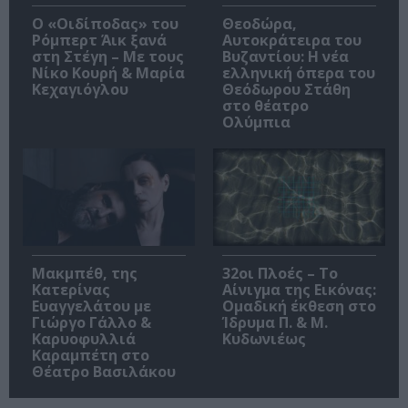
O «Οιδίποδας» του
Θεοδώρα,
Ρόμπερτ Άικ ξανά
Αυτοκράτειρα του
στη Στέγη – Με τους
Βυζαντίου: Η νέα
Νίκο Κουρή & Μαρία
ελληνική όπερα του
Κεχαγιόγλου
Θεόδωρου Στάθη
στο θέατρο
Ολύμπια
Μακμπέθ, της
32οι Πλοές – Το
Κατερίνας
Αίνιγμα της Εικόνας:
Ευαγγελάτου με
Ομαδική έκθεση στο
Γιώργο Γάλλο &
Ίδρυμα Π. & Μ.
Καρυοφυλλιά
Κυδωνιέως
Καραμπέτη στο
Θέατρο Βασιλάκου