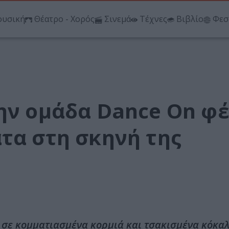
υσική
Θέατρο - Χορός
Σινεμά
Τέχνες
Βιβλίο
Φεσ
ην ομάδα Dance On φέ
τα στη σκηνή της
 σε κομματιασμένα κορμιά και τσακισμένα κόκα