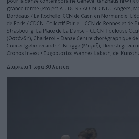
pour la danse contemporaine Genève, tanzhaus nrw (Ντί
grande forme (Project A-CDCN / ACCN CNDC Angers, Mala
Bordeaux / La Rochelle, CCN de Caen en Normandie, L’é
de Paris / CDCN, Collectif Fair-e – CCN de Rennes et d
Strasbourg, La Place de La Danse – CDCN Toulouse Occi
(Οστάνδη), Charleroi – Danse Centre chorégraphique de 
Concertgebouw and CC Brugge (Μπριζ), Flemish governme
Cronos Invest • Ευχαριστίες Wannes Labath, de! Kunsthu
Διάρκεια
1 ώρα 30 λεπτά