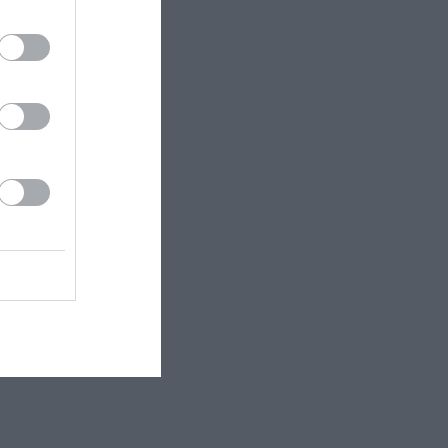
μορφές
ο έντονα
αι με
 και για τη
υ.
undel, Jim
al Mariotte,
rtson, Laura