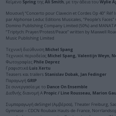
Κείμενο
Spring
της
Ali Smith
, με την άδεια του
Wylie A
Μουσική “Concerto pour Clavecin et Cordes Op 40” Réf 
par Alphonse Leduc Editions Musicales, “People’s Faces
Domino Publishing Company Limited (50%) and MANATA L
“Triptych: Prayer/Protest/Peace” written by Maxwell Ro
Music Publishing Limited
Τεχνική διεύθυνση
Michel Spang
Τεχνικοί περιοδείας
Michel Spang, Valentijn Weyn, N
Φωτογραφίες
Phile Deprez
Γραφιστικά
Luis Xertu
Teasers και trailers
Stanislav Dobak, Jan Fedinger
Παραγωγή
GRIP
Σε συνεργασία με το
Dance On Ensemble
Διεθνής διανομή A
Propic / Line Rousseau, Marion Ga
Συμπαραγωγή deSingel (Αμβέρσα), Theater Freiburg, Sadle
Gymnase – CDCN Roubaix Hauts-de-France, Norrlandsoper