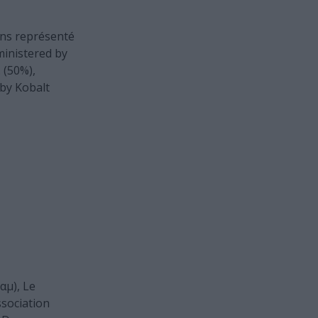
ons représenté
ministered by
 (50%),
by Kobalt
αμ), Le
sociation