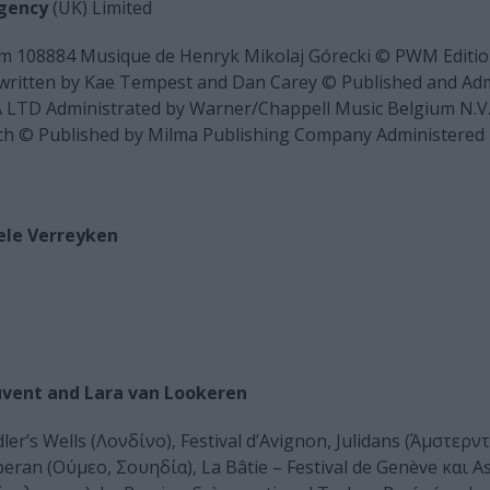
gency
(UK) Limited
Im 108884 Musique de Henryk Mikolaj Górecki © PWM Editi
” written by Kae Tempest and Dan Carey © Published and Ad
TD Administrated by Warner/Chappell Music Belgium N.V.
ach © Published by Milma Publishing Company Administered 
ele Verreyken
uvent and Lara van Lookeren
r’s Wells (Λονδίνο), Festival d’Avignon, Julidans (Άμστερντ
an (Ούμεο, Σουηδία), La Bâtie – Festival de Genève και As