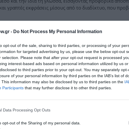
μέσο και την ίδια τη γλώσσα, εισάγοντας προφορικά αποσ
και γραπτές εκφράσεις μίσους από το διαδίκτυο, που προ
Αβινιόν το 2021, συμμετέχει μια ποικιλόμορφη ομάδα 17 
w.gr -
Do Not Process My Personal Information
διαφορές μεταξύ τους, διαμορφώνουν μια ιδεατή κοινότητα.
to opt-out of the sale, sharing to third parties, or processing of your per
νες της βροχής, τα αστέρια και τα μόρια, όλα ανήκουν σε κοινότ
formation for targeted advertising by us, please use the below opt-out s
–
Paula Gunn Allen
r selection. Please note that after your opt-out request is processed y
eing interest-based ads based on personal information utilized by us or
μονικής κοινωνικής συνύπαρξης δεν είναι ίσως εντέλει παρά ουτ
disclosed to third parties prior to your opt-out. You may separately opt-
αστικές φωνές τη δυνατότητα να είμαστε διαφορετικοί μαζί».
losure of your personal information by third parties on the IAB’s list of
. This information may also be disclosed by us to third parties on the
IA
 μετατρέπει τη σκηνή σε χώρο μιας πιθανής δημοκρατίας,
Participants
that may further disclose it to other third parties.
ι μια κοινή αναγκαιότητα. Η προσωπική φωνή κάθε χορευτή
νώ όλοι μαζί αναζητούν τις δυνατότητες μιας κοινής, ομαδ
ως πράξη όταν κάνουμε κάτι όλοι μαζί.
l Data Processing Opt Outs
o opt-out of the Sharing of my personal data.