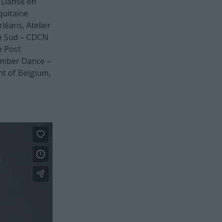
a Danse en
quitaine
éans, Atelier
le Sud – CDCN
e Post
cember Dance –
t of Belgium,