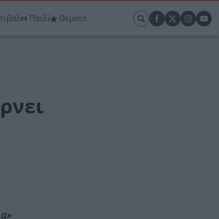
τιβάλ
Παιδί
Θέματα
ρνει
λα»