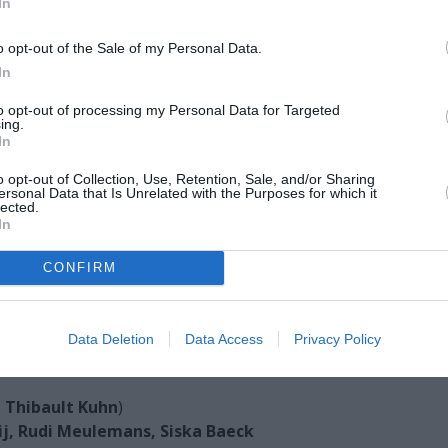
In
 παρουσιάζει μια χορογραφία που εξερευνά τις διάφορες 
ά στις κλιματικές ή κοινωνικές προκλήσεις. Βασισμένη στ
o opt-out of the Sale of my Personal Data.
ού συνθέτη Χένρικ Γκουρέτσκι, η χορογραφία συνδυάζετ
In
ήμερα.
to opt-out of processing my Personal Data for Targeted
ing.
αμη του να είσαι διαφορετικός ανάμεσα στους άλλους αλλά
In
ξεχωριστή χορευτική «υπογραφή» του κάθε ερμηνευτή το
o opt-out of Collection, Use, Retention, Sale, and/or Sharing
ersonal Data that Is Unrelated with the Purposes for which it
lected.
In
ia Boddez, Ty Boomershine, Truus Bronkhorst, Camilla B
CONFIRM
ncq, Naomi Gibson, Simon Lelievre, Kimmy Ligtvoet, Sol
ssett, Wolf Overmeire, Tim Persent, Courtney May Robe
-Poole, Maisie Woodford, Paolo Yao
Data Deletion
Data Access
Privacy Policy
 Thibault Kuhn
)
j, Rudi Meulemans, Siska Baeck