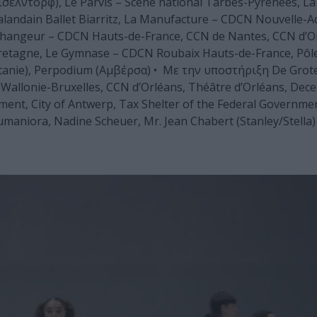
σελντορφ), Le Parvis – Scène national Tarbes-Pyrénées, L
ndain Ballet Biarritz, La Manufacture – CDCN Nouvelle-A
changeur – CDCN Hauts-de-France, CCN de Nantes, CCN d’Orl
e Bretagne, Le Gymnase – CDCN Roubaix Hauts-de-France, Pô
tanie), Perpodium (Αμβέρσα) • Με την υποστήριξη De Grot
Wallonie-Bruxelles, CCN d’Orléans, Théâtre d’Orléans, De
nt, City of Antwerp, Tax Shelter of the Federal Governmen
maniora, Nadine Scheuer, Mr. Jean Chabert (Stanley/Stella)