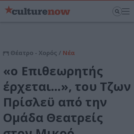
Θέατρο - Χορός /
Νέα
«ο Επιθεωρητής
έρχεται…», του Τζων
Πρίσλεϋ από την
Ομάδα Θεατρείς
στον Μικρό