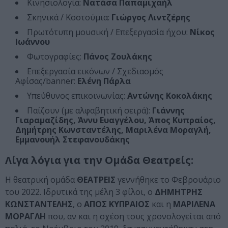
Κινησιολογία:
Νατάσα Παπαμιχαήλ
Σκηνικά / Κοστούμια:
Γιώργος Λιντζέρης
Πρωτότυπη μουσική / Επεξεργασία ήχου:
Νίκος
Ιωάννου
Φωτογραφίες:
Πάνος Ζουλάκης
Επεξεργασία εικόνων / Σχεδιασμός
Αφίσας/banner:
Ελένη Πάρλα
Υπεύθυνος επικοινωνίας:
Αντώνης Κοκολάκης
Παίζουν (με αλφαβητική σειρά):
Γιάννης
Γιαραμαζίδης, Άννυ Ευαγγέλου, Άπος Κυπραίος,
Δημήτρης Κωνσταντέλης, Μαριλένα Μοραγλή,
Εμμανουήλ Στεφανουδάκης
Λίγα λόγια για την Ομάδα Θεατρείς:
Η θεατρική ομάδα
ΘΕΑΤΡΕΙΣ
γεννήθηκε το Φεβρουάριο
του 2022. Ιδρυτικά της μέλη 3 φίλοι, ο
ΔΗΜΗΤΡΗΣ
ΚΩΝΣΤΑΝΤΕΛΗΣ
, ο
ΑΠΟΣ ΚΥΠΡΑΙΟΣ
και η
ΜΑΡΙΛΕΝΑ
ΜΟΡΑΓΛΗ
που, αν και η σχέση τους χρονολογείται από