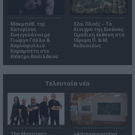
Μακμπέθ, της
32οι Πλοές – Το
Κατερίνας
Αίνιγμα της Εικόνας:
Ευαγγελάτου με
Ομαδική έκθεση στο
Γιώργο Γάλλο &
Ίδρυμα Π. & Μ.
Καρυοφυλλιά
Κυδωνιέως
Καραμπέτη στο
Θέατρο Βασιλάκου
Τελευταία νέα
The Magician’s
«Απομακρυσμένα