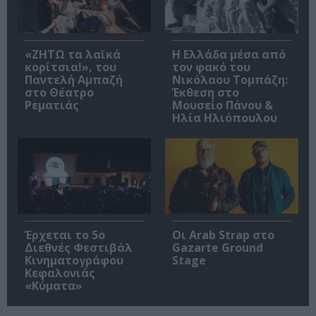
«ΖΗΤΩ τα λαϊκά
Η Ελλάδα μέσα από
κορίτσια!», του
τον φακό του
Παντελή Αμπαζή
Νικόλαου Τομπάζη:
στο Θέατρο
Έκθεση στο
Ρεματιάς
Μουσείο Πάνου &
Ηλία Ηλιόπουλου
Έρχεται το 5ο
Οι Arab Strap στο
Διεθνές Φεστιβάλ
Gazarte Ground
Κινηματογράφου
Stage
Κεφαλονιάς
«Κύματα»