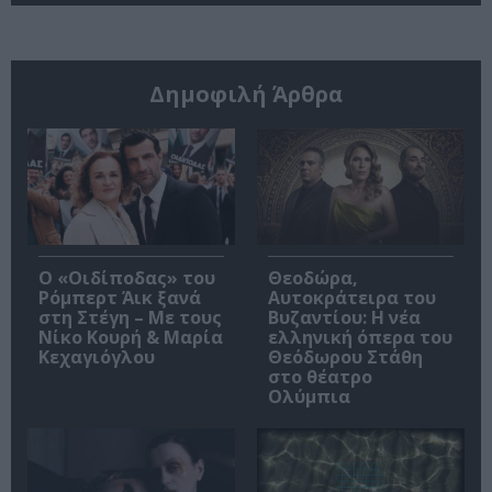
Δημοφιλή Άρθρα
O «Οιδίποδας» του
Θεοδώρα,
Ρόμπερτ Άικ ξανά
Αυτοκράτειρα του
στη Στέγη – Με τους
Βυζαντίου: Η νέα
Νίκο Κουρή & Μαρία
ελληνική όπερα του
Κεχαγιόγλου
Θεόδωρου Στάθη
στο θέατρο
Ολύμπια