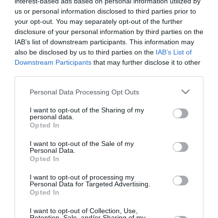
interest-based ads based on personal information utilized by
Στόχος μας, όπως και στην προηγούμενη δουλειά μας,
us or personal information disclosed to third parties prior to
your opt-out. You may separately opt-out of the further
είναι να κάνουμε το κοινό μας να διασκεδάσει και να
disclosure of your personal information by third parties on the
ονειρευτεί, αλλά και να φύγει από το θέατρο
IAB’s list of downstream participants. This information may
κουβαλώντας κάτι παραπάνω, μια σκέψη, μια ελπίδα,
also be disclosed by us to third parties on the
IAB’s List of
έναν προβληματισμό ίσως, για το πώς μπορεί ο καθένας
Downstream Participants
that may further disclose it to other
από μας να επηρεάσει το κομματάκι που του αναλογεί,
third parties.
ώστε αυτός ο κόσμος να γίνει λίγο καλύτερος.
Personal Data Processing Opt Outs
Ταυτότητα Εκδήλωσης
I want to opt-out of the Sharing of my
personal data.
Opted In
Ημερομηνία:
I want to opt-out of the Sale of my
06/11/2023
27/02/2024
Από:
Εως:
Personal Data.
Opted In
Δευτέρα στις 21:15 και Τρίτη στις 19:15
I want to opt-out of processing my
Τοποθεσία:
Personal Data for Targeted Advertising.
Opted In
Μικρός Κεραμεικός, Ευμολπιδών 13, Αθήνα
I want to opt-out of Collection, Use,
Retention, Sale, and/or Sharing of my