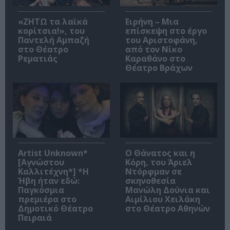
«ΖΗΤΩ τα λαϊκά
Ειρήνη – Μια
κορίτσια!», του
επίσκεψη στο έργο
Παντελή Αμπαζή
του Αριστοφάνη,
στο Θέατρο
από τον Νίκο
Ρεματιάς
Καραθάνο στο
Θέατρο Βράχων
Artist Unknown*
Ο Θάνατος και η
[Αγνώστου
Κόρη, του Άριελ
Καλλιτέχνη*] *Η
Ντόρφμαν σε
Ήβη ήταν εδώ:
σκηνοθεσία
Παγκόσμια
Μανώλη Δούνια και
πρεμιέρα στο
Αιμίλιου Χειλάκη
Δημοτικό Θέατρο
στο Θέατρο Αθηνών
Πειραιά