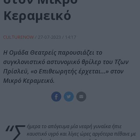
Κεραμεικό
CULTURENOW
/
27-07-2023
/ 14:17
Η Ομάδα Θεατρείς παρουσιάζει το
συγκλονιστικό αστυνομικό θρίλερ του Τζων
Πρίσλεϋ, «ο Επιθεωρητής έρχεται…» στον
Μικρό Κεραμεικό.
“Σ
ήμερα το απόγευμα μία νεαρή γυναίκα ήπιε
καυστικό υγρό και λίγες ώρες αργότερα πέθανε με