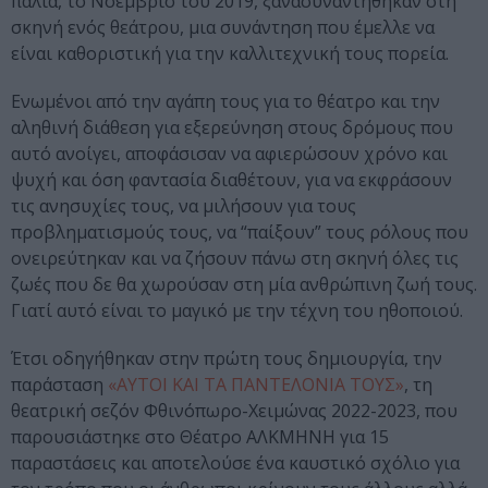
παλιά, το Νοέμβριο του 2019, ξανασυναντήθηκαν στη
σκηνή ενός θεάτρου, μια συνάντηση που έμελλε να
είναι καθοριστική για την καλλιτεχνική τους πορεία.
Ενωμένοι από την αγάπη τους για το θέατρο και την
αληθινή διάθεση για εξερεύνηση στους δρόμους που
αυτό ανοίγει, αποφάσισαν να αφιερώσουν χρόνο και
ψυχή και όση φαντασία διαθέτουν, για να εκφράσουν
τις ανησυχίες τους, να μιλήσουν για τους
προβληματισμούς τους, να “παίξουν” τους ρόλους που
ονειρεύτηκαν και να ζήσουν πάνω στη σκηνή όλες τις
ζωές που δε θα χωρούσαν στη μία ανθρώπινη ζωή τους.
Γιατί αυτό είναι το μαγικό με την τέχνη του ηθοποιού.
Έτσι οδηγήθηκαν στην πρώτη τους δημιουργία, την
παράσταση
«ΑΥΤΟΙ ΚΑΙ ΤΑ ΠΑΝΤΕΛΟΝΙΑ ΤΟΥΣ»
, τη
θεατρική σεζόν Φθινόπωρο-Χειμώνας 2022-2023, που
παρουσιάστηκε στο Θέατρο ΑΛΚΜΗΝΗ για 15
παραστάσεις και αποτελούσε ένα καυστικό σχόλιο για