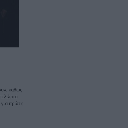
ουν, καθώς
 πελώριο
ι για πρώτη