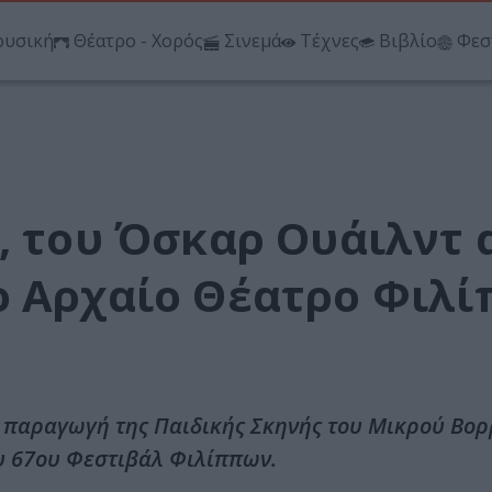
υσική
Θέατρο - Χορός
Σινεμά
Τέχνες
Βιβλίο
Φεσ
, του Όσκαρ Ουάιλντ 
ο Αρχαίο Θέατρο Φιλ
ε παραγωγή της Παιδικής Σκηνής του Μικρού Βορ
υ 67ου Φεστιβάλ Φιλίππων.