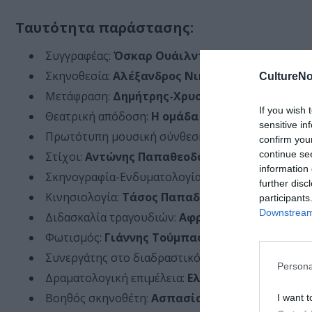
Ταυτότητα παράστασης:
Συγγραφέας:
Όσκαρ Ουάιλντ
Σκηνοθεσία:
Αλέξανδρος Νικολαΐδης
CultureNo
Μετάφραση:
Δημήτρης-Χρυσός Τομαράς
If you wish 
Θεατρική απόδοση:
Η ομάδα
sensitive in
Πρωτότυπη μουσική σύνθεση:
Θοδωρής Παπαδη
confirm you
continue se
Στίχοι:
Αντώνης Παπαθεοδούλου, Ευαγγελία 
information 
Σκηνογραφία-Ενδυματολογία:
Πετρούλα Λιώρα, 
further disc
Κινησιολογία:
Τάσος Παπαδόπουλος
participants
Downstream 
Διδασκαλία τραγουδιών:
Αφροδίτη Νικολιουδά
Φωτισμός:
Γιάννης Τούμπας
Συνεργάτης στο διαδραστικό μέρος:
Μελίνα Χατ
Persona
Δραματολογική επιμέλεια:
Ελευθερία Καμπαγιο
Βοηθός σκηνοθέτη:
Ασπασία Δήμου
I want t