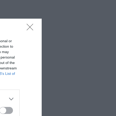
sonal or
ection to
ou may
 personal
out of the
 downstream
B’s List of