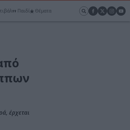
τιβάλ
Παιδί
Θέματα
από
ίππων
ρά, έρχεται