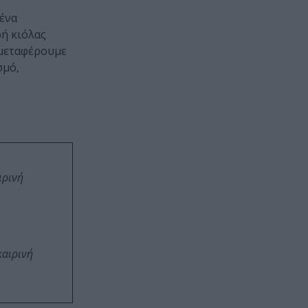
 ένα
ρή κιόλας
 μεταφέρουμε
σμό,
ιρινή
καιρινή