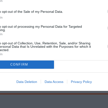
In
είναι δικός μου”:
Αφροδίτη Νικολιουδάκη
o opt-out of the Sale of my Personal Data.
In
τζόγλου, Βάσω Μάμαλη
to opt-out of processing my Personal Data for Targeted
ing.
In
o opt-out of Collection, Use, Retention, Sale, and/or Sharing
ersonal Data that Is Unrelated with the Purposes for which it
lected.
α συμμετέχουν στη δημιουργία του κήπου του Εγωιστή Γίγ
In
ους ηθοποιούς της παράστασης και είναι μια ευκαιρία για 
CONFIRM
ής διαδικασίας.
Data Deletion
Data Access
Privacy Policy
ργάνωση