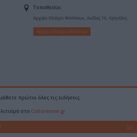
Τοποθεσία:
Αρχαίο Θέατρο Φιλίππων, Λυδίας 10, Κρηνίδες
Αρχαίο Θέατρο Φιλίππων
μάθετε πρώτοι όλες τις ειδήσεις
ολιτισμό στο
Culturenow.gr
r
Δες