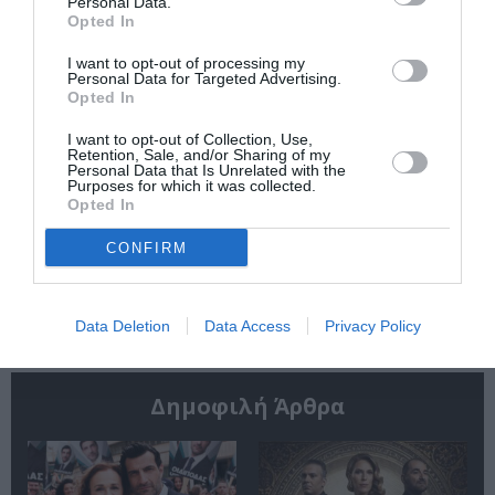
Personal Data.
Opted In
I want to opt-out of processing my
Personal Data for Targeted Advertising.
Opted In
I want to opt-out of Collection, Use,
Retention, Sale, and/or Sharing of my
Το 2ο Triethnés
Στα τραγούδια μας
Personal Data that Is Unrelated with the
Festival επιστρέφει
χωράνε όλα όσα
Purposes for which it was collected.
στις Πρέσπες
αγαπάμε: Η
Opted In
Φωτεινή
Βελεσιώτου στο
CONFIRM
Φεστιβάλ στο
Πάρκο 2026
Data Deletion
Data Access
Privacy Policy
Δημοφιλή Άρθρα