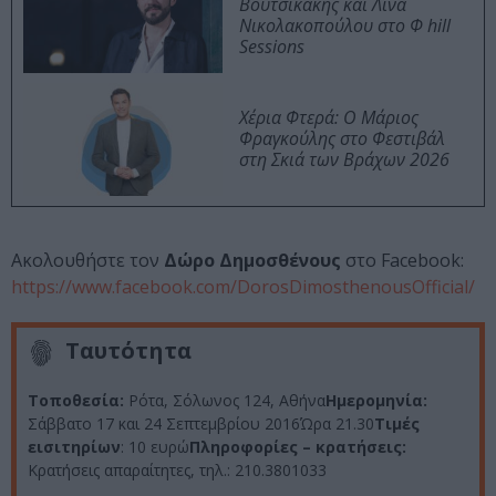
Βουτσικάκης και Λίνα
Νικολακοπούλου στο Φ hill
Sessions
Χέρια Φτερά: Ο Μάριος
Φραγκούλης στο Φεστιβάλ
στη Σκιά των Βράχων 2026
Ακολουθήστε τον
Δώρο Δημοσθένους
στο Facebook:
https://www.facebook.com/DorosDimosthenousOfficial/
Ταυτότητα
Τοποθεσία:
Ρότα, Σόλωνος 124, Αθήνα
Ημερομηνία:
Σάββατο 17 και 24 Σεπτεμβρίου 2016Ώρα 21.30
Τιμές
εισιτηρίων
: 10 ευρώ
Πληροφορίες – κρατήσεις:
Κρατήσεις απαραίτητες, τηλ.: 210.3801033