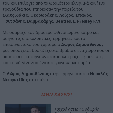
του και επιλογές από τα ωραιότερα ελληνικά και ξένα
τραγούδια που επηρέασαν την πορεία του
(Χατζιδάκις, Θεοδωράκης, Λοΐζος, Σπανός,
Τσιτσάνης, Βαμβακάρης, Beatles, E. Presley
κλπ)
Με σύμμαχο τον δροσερό φθινοπωρινό καιρό και
οδηγό τις αποκαλυπτικές ερμηνείες και το
επικοινωνιακό του χάρισμα ο
Δώρος Δημοσθένους
μας υπόσχεται δύο αξέχαστα βράδια σ’ένα χώρο που οι
αποστάσεις καταργούνται και όλοι μαζί –ερμηνευτής
και κοινό-γίνονται ένα και τραγουδάνε παρέα.
Ο
Δώρος Δημοσθένους
στην ερμηνεία και ο
Νεοκλής
Νεοφυτίδης
στο πιάνο.
ΜΗΝ ΧΑΣΕΙΣ!
Τυχερό αστέρι: Θοδωρής