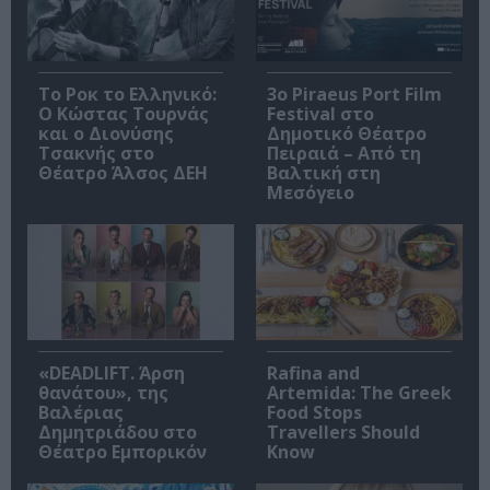
Το Ροκ το Ελληνικό:
3o Piraeus Port Film
Ο Κώστας Τουρνάς
Festival στο
και ο Διονύσης
Δημοτικό Θέατρο
Τσακνής στο
Πειραιά – Από τη
Θέατρο Άλσος ΔΕΗ
Βαλτική στη
Μεσόγειο
«DEADLIFT. Άρση
Rafina and
θανάτου», της
Artemida: The Greek
Βαλέριας
Food Stops
Δημητριάδου στο
Travellers Should
Θέατρο Εμπορικόν
Know