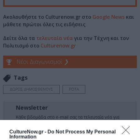
Ακολουθήστε το Culturenow.gr στο
Google News
και
μάθετε πρώτοι όλες τις ειδήσεις
Δείτε όλα τα
τελευταία νέα
για την Τέχνη και τον
Πολιτισμό στο
Culturenow.gr
Νέοι Διαγωνισμοί
❯
Tags
ΔΩΡΟΣ ΔΗΜΟΣΘΕΝΟΥΣ
ΡΟΤΑ
Newsletter
Κάθε βδομάδα στο e-mail σας τα τελευταία νέα για
την Τέχνη και τον Πολιτισμό!
CultureNow.gr -
Do Not Process My Personal
Information