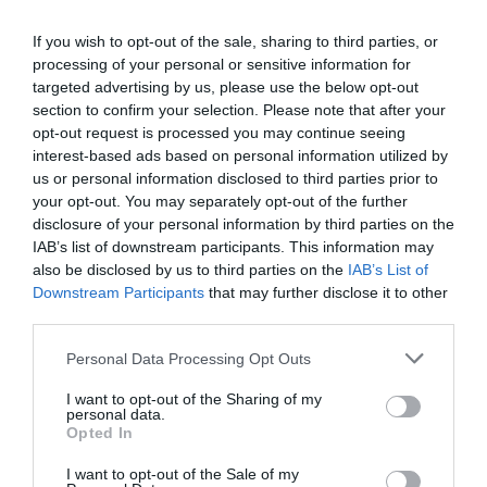
If you wish to opt-out of the sale, sharing to third parties, or
processing of your personal or sensitive information for
Ακολουθήστε το Culturenow.gr
targeted advertising by us, please use the below opt-out
section to confirm your selection. Please note that after your
opt-out request is processed you may continue seeing
interest-based ads based on personal information utilized by
us or personal information disclosed to third parties prior to
your opt-out. You may separately opt-out of the further
Σχετικά Άρθρα
disclosure of your personal information by third parties on the
IAB’s list of downstream participants. This information may
also be disclosed by us to third parties on the
IAB’s List of
Downstream Participants
that may further disclose it to other
third parties.
Personal Data Processing Opt Outs
Το Ροκ το Ελληνικό:
Η Ελεωνόρα
I want to opt-out of the Sharing of my
Ο Κώστας Τουρνάς
Ζουγανέλη για δύο
personal data.
και ο Διονύσης
μοναδικές
Opted In
Τσακνής στο
συναυλίες στην
Θέατρο Άλσος ΔΕΗ
Κρήτη
I want to opt-out of the Sale of my