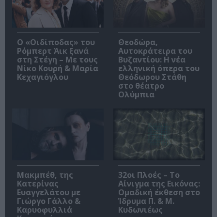
O «Οιδίποδας» του
Θεοδώρα,
Ρόμπερτ Άικ ξανά
Αυτοκράτειρα του
στη Στέγη – Με τους
Βυζαντίου: Η νέα
Νίκο Κουρή & Μαρία
ελληνική όπερα του
Κεχαγιόγλου
Θεόδωρου Στάθη
στο θέατρο
Ολύμπια
Μακμπέθ, της
32οι Πλοές – Το
Κατερίνας
Αίνιγμα της Εικόνας:
Ευαγγελάτου με
Ομαδική έκθεση στο
Γιώργο Γάλλο &
Ίδρυμα Π. & Μ.
Καρυοφυλλιά
Κυδωνιέως