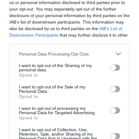
us or personal information disclosed to third parties prior to
ΕΚΔΟΣΕΙΣ ΜΕΛΑΝΙ
your opt-out. You may separately opt-out of the further
disclosure of your personal information by third parties on the
Newsletter
IAB’s list of downstream participants. This information may
also be disclosed by us to third parties on the
IAB’s List of
Κάθε βδομάδα στο e-mail σας τα τελευταία νέα για
Downstream Participants
that may further disclose it to other
την Τέχνη και τον Πολιτισμό!
third parties.
Personal Data Processing Opt Outs
I want to opt-out of the Sharing of my
personal data.
Opted In
Ακολουθήστε το Culturenow.gr
I want to opt-out of the Sale of my
Personal Data.
Opted In
I want to opt-out of processing my
Σχετικά Άρθρα
Personal Data for Targeted Advertising.
Opted In
I want to opt-out of Collection, Use,
Retention, Sale, and/or Sharing of my
Personal Data that Is Unrelated with the