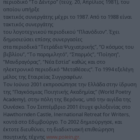
περιοδικό “Το Δέντρο” (τεύχ. 20, Απρίλιος 1981), του
οποίου υπήρξε
τακτικός συνεργάτης μέχρι το 1987. Από το 1988 είναι
τακτικός συνεργάτης
του λογοτεχνικού περιοδικού “Πλανόδιον”. Έχει
δημοσιεύσει επίσης συνεργασίες
στα περιοδικά “Τετράδια Ψυχιατρικής”, “Ο κόσμος του
βιβλίου”, “Το παραμιλητό”, “Σπαρμός”, “Ποίηση”,
“Μανδραγόρας”, “Νέα Εστία” καθώς και στο
ηλεκτρονικό περιοδικό “Μεταθέσεις”. Το 1994 εξελέγη
μέλος της Εταιρείας Συγγραφέων.
Τον Ιούνιο 2001 εκπροσώπησε την Ελλάδα στην ίδρυση
της “Παγκόσμιας Ποιητικής Ακαδημίας” (World Poetry
Academy), στην πόλη της Βερόνας, υπό την αιγίδα της
Ουνέσκο. Τον Σεπτέμβριο 2001 έτυχε φιλοξενίας στο
Hawthornden Castle, Inernational Retreat for Writers,
κοντά στο Εδιμβούργο. To 2002 δημιούργησε, και
έκτοτε διευθύνει, τη διαδικτυακή επιθεώρηση
ποιητικής τέχνης
www.poiein.gr.