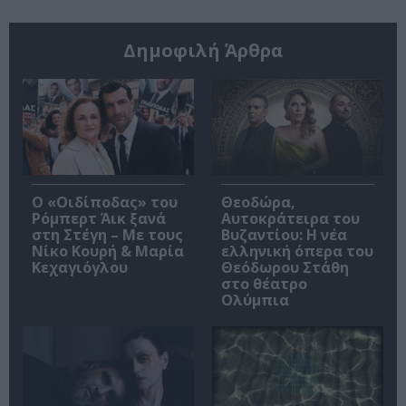
Δημοφιλή Άρθρα
O «Οιδίποδας» του
Θεοδώρα,
Ρόμπερτ Άικ ξανά
Αυτοκράτειρα του
στη Στέγη – Με τους
Βυζαντίου: Η νέα
Νίκο Κουρή & Μαρία
ελληνική όπερα του
Κεχαγιόγλου
Θεόδωρου Στάθη
στο θέατρο
Ολύμπια