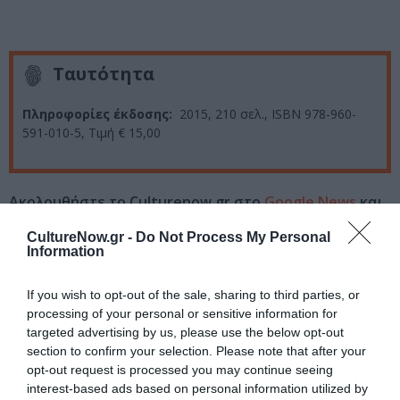
Ταυτότητα
Πληροφορίες έκδοσης:
2015, 210 σελ., ISBN 978-960-
591-010-5, Τιμή € 15,00
Ακολουθήστε το Culturenow.gr στο
Google News
και
μάθετε πρώτοι όλες τις ειδήσεις
CultureNow.gr -
Do Not Process My Personal
Information
Δείτε όλα τα
τελευταία νέα
για την Τέχνη και τον
Πολιτισμό στο
Culturenow.gr
If you wish to opt-out of the sale, sharing to third parties, or
processing of your personal or sensitive information for
Νέοι Διαγωνισμοί
❯
targeted advertising by us, please use the below opt-out
section to confirm your selection. Please note that after your
opt-out request is processed you may continue seeing
Tags
interest-based ads based on personal information utilized by