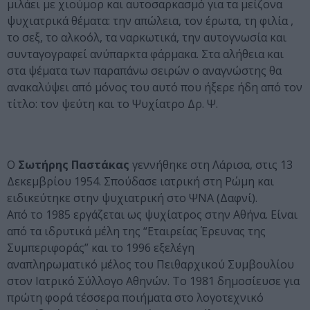
μιλάει με χιούμορ και αυτοσαρκασμό για τα μείζονα
ψυχιατρικά θέματα: την απώλεια, τον έρωτα, τη φιλία ,
το σεξ, το αλκοόλ, τα ναρκωτικά, την αυτογνωσία και
συνταγογραφεί ανύπαρκτα φάρμακα. Στα αλήθεια και
στα ψέματα των παραπάνω σειρών ο αναγνώστης θα
ανακαλύψει από μόνος του αυτό που ήξερε ήδη από τον
τίτλο: τον ψεύτη και το Ψυχίατρο Δρ. Ψ.
Ο
Σωτήρης Παστάκας
γεννήθηκε στη Λάρισα, στις 13
Δεκεμβρίου 1954. Σπούδασε ιατρική στη Ρώμη και
ειδικεύτηκε στην ψυχιατρική στο ΨΝΑ (Δαφνί).
Από το 1985 εργάζεται ως ψυχίατρος στην Αθήνα. Είναι
από τα ιδρυτικά μέλη της “Εταιρείας Έρευνας της
Συμπεριφοράς” και το 1996 εξελέγη
αναπληρωματικό μέλος του Πειθαρχικού Συμβουλίου
στον Ιατρικό Σύλλογο Αθηνών. Το 1981 δημοσίευσε για
πρώτη φορά τέσσερα ποιήματα στο λογοτεχνικό