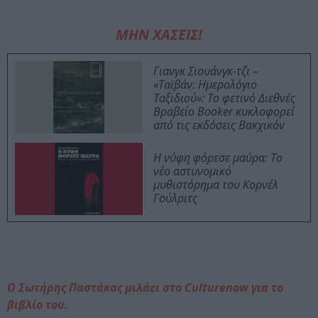
ΜΗΝ ΧΑΣΕΙΣ!
Γιανγκ Σιουάνγκ-τζι –
«Ταϊβάν: Ημερολόγιο
Ταξιδιού»: Το φετινό Διεθνές
Βραβείο Booker κυκλοφορεί
από τις εκδόσεις Βακχικόν
Η νύφη φόρεσε μαύρα: Το
νέο αστυνομικό
μυθιστόρημα του Κορνέλ
Γούλριτς
Ο Σωτήρης Παστάκας μιλάει στο Culturenow για το
βιβλίο του.