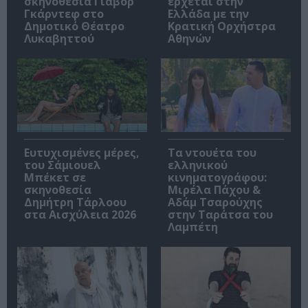
σκηνοθεσία Γιάβορ
έρχεται στην
Γκάρντεφ στο
Ελλάδα με την
Δημοτικό Θέατρο
Κρατική Ορχήστρα
Λυκαβηττού
Αθηνών
Ευτυχισμένες μέρες,
Τα ντουέτα του
του Σάμιουελ
ελληνικού
Μπέκετ σε
κινηματογράφου:
σκηνοθεσία
Μιρέλα Πάχου &
Δημήτρη Τάρλοου
Αδάμ Τσαρούχης
στα Αισχύλεια 2026
στην Ταράτσα του
Λαμπέτη