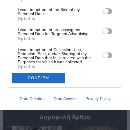
τις υποψηφιότητες
2026 στο Ναύπλιο
για το Βραβείο
I want to opt-out of the Sale of my
Booker 2026
Personal Data.
Opted In
I want to opt-out of processing my
Personal Data for Targeted Advertising.
Opted In
I want to opt-out of Collection, Use,
Retention, Sale, and/or Sharing of my
Personal Data that Is Unrelated with the
«Παρεμποδίζοντας
Σπύρος Κακατσάκης
Purposes for which it was collected.
την αποστασία,
– Ανακρίνοντας το
Opted In
Ιουλιανά 1965»:
Σκοτάδι:
Παρουσίαση του
Παρουσίαση του
CONFIRM
βιβλίου στο
βιβλίου στα Public
Μεταξουργείο
Συντάγματος
Data Deletion
Data Access
Privacy Policy
Δημοφιλή Άρθρα