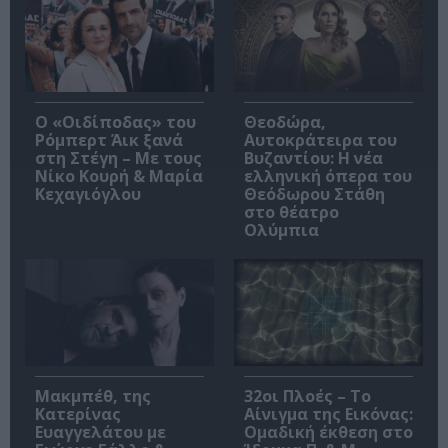
O «Οιδίποδας» του
Θεοδώρα,
Ρόμπερτ Άικ ξανά
Αυτοκράτειρα του
στη Στέγη – Με τους
Βυζαντίου: Η νέα
Νίκο Κουρή & Μαρία
ελληνική όπερα του
Κεχαγιόγλου
Θεόδωρου Στάθη
στο θέατρο
Ολύμπια
Μακμπέθ, της
32οι Πλοές – Το
Κατερίνας
Αίνιγμα της Εικόνας:
Ευαγγελάτου με
Ομαδική έκθεση στο