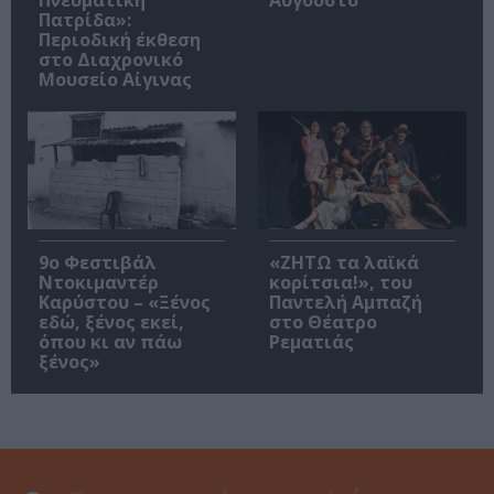
Πνευματική
Αύγουστο
Πατρίδα»:
Περιοδική έκθεση
στο Διαχρονικό
Μουσείο Αίγινας
9ο Φεστιβάλ
«ΖΗΤΩ τα λαϊκά
Ντοκιμαντέρ
κορίτσια!», του
Καρύστου – «Ξένος
Παντελή Αμπαζή
εδώ, ξένος εκεί,
στο Θέατρο
όπου κι αν πάω
Ρεματιάς
ξένος»