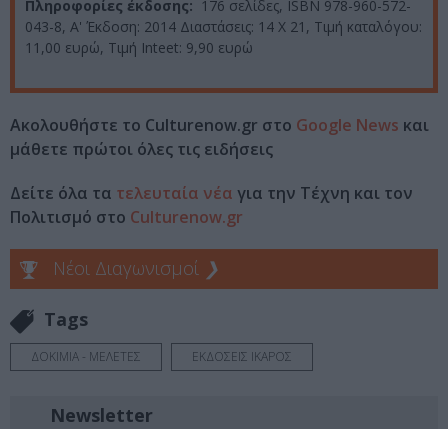
Πληροφορίες έκδοσης:
176 σελίδες, ISBN 978-960-572-
043-8, Α' Έκδοση: 2014 Διαστάσεις: 14 X 21, Τιμή καταλόγου:
11,00 ευρώ, Τιμή Inteet: 9,90 ευρώ
Ακολουθήστε το Culturenow.gr στο
Google News
και
μάθετε πρώτοι όλες τις ειδήσεις
Δείτε όλα τα
τελευταία νέα
για την Τέχνη και τον
Πολιτισμό στο
Culturenow.gr
Νέοι Διαγωνισμοί
❯
Tags
ΔΟΚΙΜΙΑ - ΜΕΛΕΤΕΣ
ΕΚΔΟΣΕΙΣ ΙΚΑΡΟΣ
Newsletter
Κάθε βδομάδα στο e-mail σας τα τελευταία νέα για