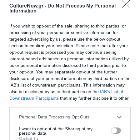
την Τέχνη και τον Πολιτισμό!
CultureNow.gr -
Do Not Process My Personal
Information
If you wish to opt-out of the sale, sharing to third parties, or
processing of your personal or sensitive information for
targeted advertising by us, please use the below opt-out
section to confirm your selection. Please note that after your
Ακολουθήστε το Culturenow.gr
opt-out request is processed you may continue seeing
interest-based ads based on personal information utilized by
us or personal information disclosed to third parties prior to
your opt-out. You may separately opt-out of the further
disclosure of your personal information by third parties on the
Σχετικά Άρθρα
IAB’s list of downstream participants. This information may
also be disclosed by us to third parties on the
IAB’s List of
Downstream Participants
that may further disclose it to other
third parties.
Personal Data Processing Opt Outs
I want to opt-out of the Sharing of my
personal data.
Η μακρά λίστα με
Έκθεση Βιβλίου
Opted In