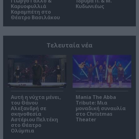
Γιώργο Γάλλο &
Ίδρυμα Π. & Μ.
Καρυοφυλλιά
Κυδωνιέως
Καραμπέτη στο
Θέατρο Βασιλάκου
Τελευταία νέα
Αυτή η νύχτα μένει,
Mania The Abba
του Θάνου
Tribute: Μια
Αλεξανδρή σε
μοναδική συναυλία
σκηνοθεσία
στο Christmas
Αστέριου Πελτέκη
Theater
στο Θέατρο
Ολύμπια