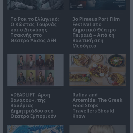
Το Ροκ το Ελληνικό:
3o Piraeus Port Film
Ο Κώστας Τουρνάς
Festival στο
και ο Διονύσης
Δημοτικό Θέατρο
Τσακνής στο
Πειραιά – Από τη
Θέατρο Άλσος ΔΕΗ
Βαλτική στη
Μεσόγειο
«DEADLIFT. Άρση
Rafina and
θανάτου», της
Artemida: The Greek
Βαλέριας
Food Stops
Δημητριάδου στο
Travellers Should
Θέατρο Εμπορικόν
Know