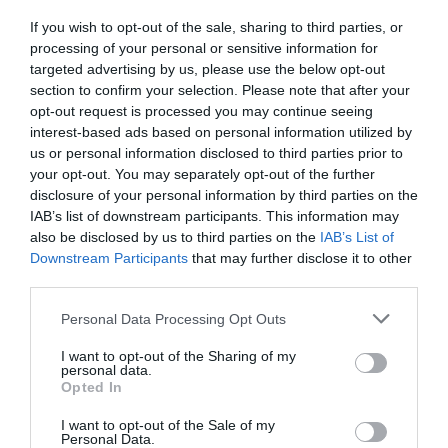
If you wish to opt-out of the sale, sharing to third parties, or
Ακολουθήστε το Culturenow.gr στο
Google News
και
processing of your personal or sensitive information for
μάθετε πρώτοι όλες τις ειδήσεις
targeted advertising by us, please use the below opt-out
section to confirm your selection. Please note that after your
Δείτε όλα τα
τελευταία νέα
για την Τέχνη και τον
opt-out request is processed you may continue seeing
Πολιτισμό στο
Culturenow.gr
interest-based ads based on personal information utilized by
us or personal information disclosed to third parties prior to
Νέοι Διαγωνισμοί
❯
your opt-out. You may separately opt-out of the further
disclosure of your personal information by third parties on the
IAB’s list of downstream participants. This information may
Tags
also be disclosed by us to third parties on the
IAB’s List of
Downstream Participants
that may further disclose it to other
ΓΑΛΛΙΚΟ ΙΝΣΤΙΤΟΥΤΟ ΑΘΗΝΩΝ
ΔΩΡΕΑΝ ΕΚΔΗΛΩΣΕΙΣ
third parties.
ΕΚΔΟΣΕΙΣ ΑΓΡΑ
Personal Data Processing Opt Outs
Newsletter
I want to opt-out of the Sharing of my
personal data.
Κάθε βδομάδα στο e-mail σας τα τελευταία νέα για
Opted In
την Τέχνη και τον Πολιτισμό!
I want to opt-out of the Sale of my
Personal Data.