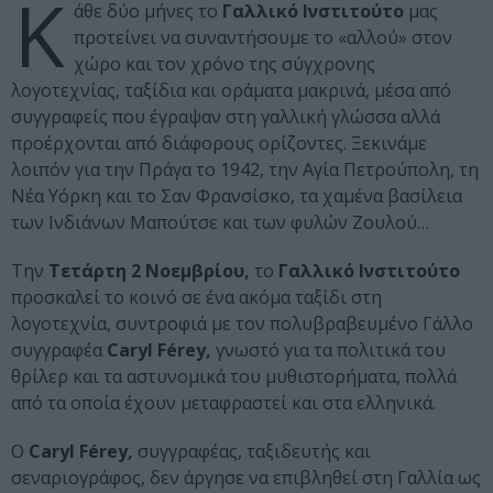
Κ
άθε δύο μήνες το
Γαλλικό Ινστιτούτο
μας
προτείνει να συναντήσουμε το «αλλού» στον
χώρο και τον χρόνο της σύγχρονης
λογοτεχνίας, ταξίδια και οράματα μακρινά, μέσα από
συγγραφείς που έγραψαν στη γαλλική γλώσσα αλλά
προέρχονται από διάφορους ορίζοντες. Ξεκινάμε
λοιπόν για την Πράγα το 1942, την Αγία Πετρούπολη, τη
Νέα Υόρκη και το Σαν Φρανσίσκο, τα χαμένα βασίλεια
των Ινδιάνων Μαπούτσε και των φυλών Ζουλού…
Την
Τετάρτη 2 Νοεμβρίου,
το
Γαλλικό Ινστιτούτο
προσκαλεί το κοινό σε ένα ακόμα ταξίδι στη
λογοτεχνία, συντροφιά με τον πολυβραβευμένο Γάλλο
συγγραφέα
Caryl Férey,
γνωστό για τα πολιτικά του
θρίλερ και τα αστυνομικά του μυθιστορήματα, πολλά
από τα οποία έχουν μεταφραστεί και στα ελληνικά.
Ο
Caryl Férey,
συγγραφέας, ταξιδευτής και
σεναριογράφος, δεν άργησε να επιβληθεί στη Γαλλία ως