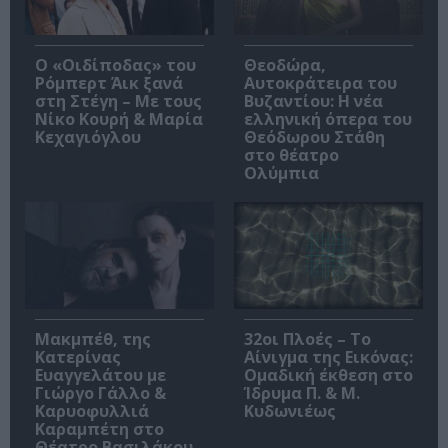
O «Οιδίποδας» του
Θεοδώρα,
Ρόμπερτ Άικ ξανά
Αυτοκράτειρα του
στη Στέγη – Με τους
Βυζαντίου: Η νέα
Νίκο Κουρή & Μαρία
ελληνική όπερα του
Κεχαγιόγλου
Θεόδωρου Στάθη
στο θέατρο
Ολύμπια
Μακμπέθ, της
32οι Πλοές – Το
Κατερίνας
Αίνιγμα της Εικόνας:
Ευαγγελάτου με
Ομαδική έκθεση στο
Γιώργο Γάλλο &
Ίδρυμα Π. & Μ.
Καρυοφυλλιά
Κυδωνιέως
Καραμπέτη στο
Θέατρο Βασιλάκου