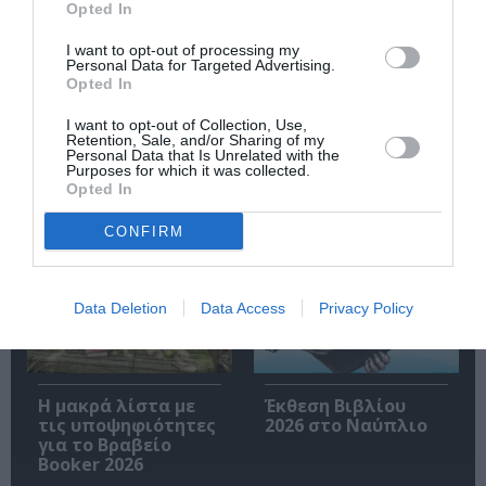
Opted In
I want to opt-out of processing my
Personal Data for Targeted Advertising.
Opted In
Ακολουθήστε το Culturenow.gr
I want to opt-out of Collection, Use,
Retention, Sale, and/or Sharing of my
Personal Data that Is Unrelated with the
Purposes for which it was collected.
Opted In
Σχετικά Άρθρα
CONFIRM
Data Deletion
Data Access
Privacy Policy
Η μακρά λίστα με
Έκθεση Βιβλίου
τις υποψηφιότητες
2026 στο Ναύπλιο
για το Βραβείο
Booker 2026