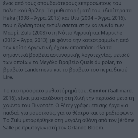
ένας από τους σπουδαιότερους εκπροσώπους του
πολιτικού θρίλερ. Τα μυθιστορήματά του, ιδιαίτερα τα
Haka (1998 – Άγρα, 2015) και Utu (2004 – Άγρα, 2016),
που η δράση τους εκτυλίσσεται στην κοινωνία των
Μαορί, Zulu (2008) στη Νότιο Αφρική και Mapuche
(2012 – Άγρα, 2013), με φόντο την κατεστραμμένη από
την κρίση Αργεντινή, έχουν αποσπάσει όλα τα
σημαντικά βραβεία αστυνομικής λογοτεχνίας, μεταξύ
των οποίων το Μεγάλο Βραβείο Quais du polar, το
βραβείο Landerneau και το βραβείο του περιοδικού
Lire.
Το πιο πρόσφατο μυθιστόρημά του,
Condor
(Gallimard,
2016), είναι μια κατάδυση στη Χιλή την περίοδο μετά τη
χούντα του Πινοτσέτ. Ο Férey γράφει επίσης έργα για
παιδιά, για μουσικούς, για το θέατρο και το ραδιόφωνο.
To Zulu μεταφέρθηκε στη μεγάλη οθόνη από τον Jérôme
Salle με πρωταγωνιστή τον Orlando Bloom.