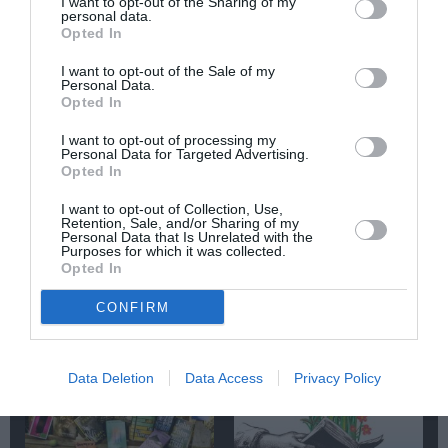
I want to opt-out of the Sharing of my
personal data.
Opted In
Newsletter
I want to opt-out of the Sale of my
Κάθε βδομάδα στο e-mail σας τα τελευταία νέα για
Personal Data.
την Τέχνη και τον Πολιτισμό!
Opted In
I want to opt-out of processing my
Personal Data for Targeted Advertising.
Opted In
I want to opt-out of Collection, Use,
Retention, Sale, and/or Sharing of my
Ακολουθήστε το Culturenow.gr
Personal Data that Is Unrelated with the
Purposes for which it was collected.
Opted In
CONFIRM
Σχετικά Άρθρα
Data Deletion
Data Access
Privacy Policy