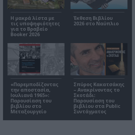
Η μακρά λίστα με
Έκθεση Βιβλίου
τις υποψηφιότητες
2026 στο Ναύπλιο
για το Βραβείο
Booker 2026
«Παρεμποδίζοντας
Σπύρος Κακατσάκης
την αποστασία,
– Ανακρίνοντας το
Ιουλιανά 1965»:
Σκοτάδι:
Παρουσίαση του
Παρουσίαση του
βιβλίου στο
βιβλίου στα Public
Μεταξουργείο
Συντάγματος