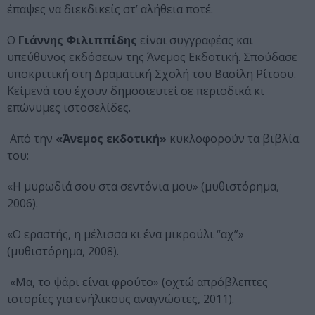
έπαψες να διεκδικείς στ’ αλήθεια ποτέ.
Ο
Γιάννης Φιλιππίδης
είναι συγγραφέας και
υπεύθυνος εκδόσεων της Άνεμος Εκδοτική. Σπούδασε
υποκριτική στη Δραματική Σχολή του Βασίλη Ρίτσου.
Κείμενά του έχουν δημοσιευτεί σε περιοδικά κι
επώνυμες ιστοσελίδες.
Aπό την
«Άνεμος εκδοτική»
κυκλοφορούν τα βιβλία
του:
«Η μυρωδιά σου στα σεντόνια μου» (μυθιστόρημα,
2006).
«Ο εραστής, η μέλισσα κι ένα μικρούλι “αχ”»
(μυθιστόρημα, 2008).
«Μα, το ψάρι είναι φρούτο» (οχτώ απρόβλεπτες
ιστορίες για ενήλικους αναγνώστες, 2011).