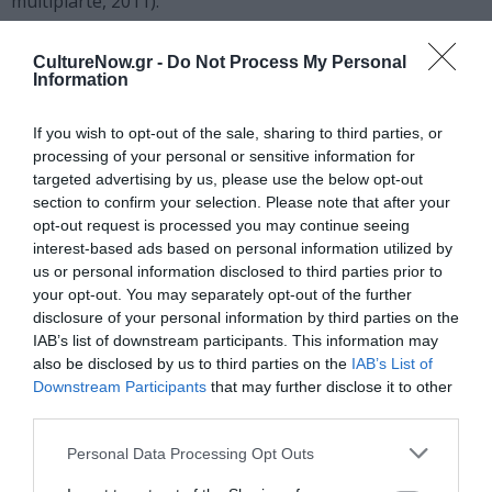
multiplarte, 2011).
Ταυτότητα
CultureNow.gr -
Do Not Process My Personal
Information
Πληροφορίες έκδοσης:
ISBN: 978-960-9585-34-7, σελ.:
If you wish to opt-out of the sale, sharing to third parties, or
520, σχήμα: 14×20,5 cm, τιμή:18,33 € με ΦΠΑ, Μάιος 2014
processing of your personal or sensitive information for
targeted advertising by us, please use the below opt-out
section to confirm your selection. Please note that after your
Ακολουθήστε το Culturenow.gr στο
Google News
και
opt-out request is processed you may continue seeing
μάθετε πρώτοι όλες τις ειδήσεις
interest-based ads based on personal information utilized by
us or personal information disclosed to third parties prior to
Δείτε όλα τα
τελευταία νέα
για την Τέχνη και τον
your opt-out. You may separately opt-out of the further
disclosure of your personal information by third parties on the
Πολιτισμό στο
Culturenow.gr
IAB’s list of downstream participants. This information may
also be disclosed by us to third parties on the
IAB’s List of
Νέοι Διαγωνισμοί
❯
Downstream Participants
that may further disclose it to other
third parties.
Tags
Personal Data Processing Opt Outs
ΓΙΑΝΝΗΣ ΦΙΛΙΠΠΙΔΗΣ
ΕΚΔΟΣΕΙΣ ΑΝΕΜΟΣ