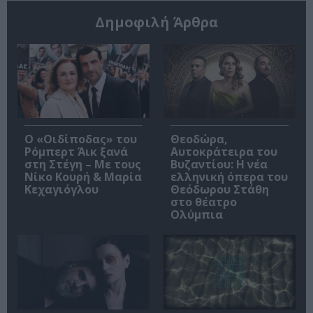
Δημοφιλή Άρθρα
O «Οιδίποδας» του
Θεοδώρα,
Ρόμπερτ Άικ ξανά
Αυτοκράτειρα του
στη Στέγη – Με τους
Βυζαντίου: Η νέα
Νίκο Κουρή & Μαρία
ελληνική όπερα του
Κεχαγιόγλου
Θεόδωρου Στάθη
στο θέατρο
Ολύμπια