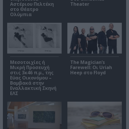
Αστέριου Πελτέκη
Theater
στο Θέατρο
Ολύμπια
Μεσοτοιχίες ή
The Magician’s
Μικρή Προσευχή
Farewell: Οι Uriah
στις 3κ46 π.μ., της
Heep στο Floyd
Εύας Οικονόμου –
Βαμβακά στην
Εναλλακτική Σκηνή
ΕΛΣ