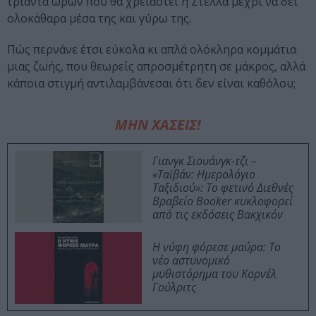
τριάντα ωρών που θα χρειαστεί η Στέλλα μέχρι να δει
ολοκάθαρα μέσα της και γύρω της.
Πώς περνάνε έτσι εύκολα κι απλά ολόκληρα κομμάτια
μιας ζωής, που θεωρείς απροσμέτρητη σε μάκρος, αλλά
κάποια στιγμή αντιλαμβάνεσαι ότι δεν είναι καθόλου;
ΜΗΝ ΧΑΣΕΙΣ!
Γιανγκ Σιουάνγκ-τζι –
«Ταϊβάν: Ημερολόγιο
Ταξιδιού»: Το φετινό Διεθνές
Βραβείο Booker κυκλοφορεί
από τις εκδόσεις Βακχικόν
Η νύφη φόρεσε μαύρα: Το
νέο αστυνομικό
μυθιστόρημα του Κορνέλ
Γούλριτς