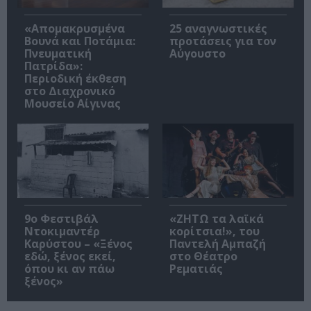
«Απομακρυσμένα
25 αναγνωστικές
Βουνά και Ποτάμια:
προτάσεις για τον
Πνευματική
Αύγουστο
Πατρίδα»:
Περιοδική έκθεση
στο Διαχρονικό
Μουσείο Αίγινας
9ο Φεστιβάλ
«ΖΗΤΩ τα λαϊκά
Ντοκιμαντέρ
κορίτσια!», του
Καρύστου – «Ξένος
Παντελή Αμπαζή
εδώ, ξένος εκεί,
στο Θέατρο
όπου κι αν πάω
Ρεματιάς
ξένος»