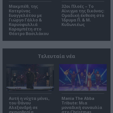
Μακμπέθ, της
32οι Πλοές – Το
Κατερίνας
Αίνιγμα της Εικόνας:
Ευαγγελάτου με
Ομαδική έκθεση στο
Γιώργο Γάλλο &
Ίδρυμα Π. & Μ.
Καρυοφυλλιά
Κυδωνιέως
Καραμπέτη στο
Θέατρο Βασιλάκου
Τελευταία νέα
Αυτή η νύχτα μένει,
Mania The Abba
του Θάνου
Tribute: Μια
Αλεξανδρή σε
μοναδική συναυλία
σκηνοθεσία
στο Christmas