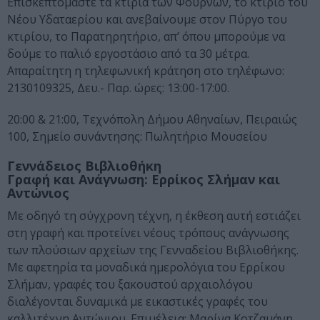
Επισκεπτόμαστε τα κτίρια των Φούρνων, το κτίριο του
Νέου Υδαταερίου και ανεβαίνουμε στον Πύργο του
κτιρίου, το Παρατηρητήριο, απ’ όπου μπορούμε να
δούμε το παλιό εργοστάσιο από τα 30 μέτρα.
Απαραίτητη η τηλεφωνική κράτηση στο τηλέφωνο:
2130109325, Δευ.- Παρ. ώρες: 13:00-17:00.
20:00 & 21:00, Τεχνόπολη Δήμου Αθηναίων, Πειραιώς
100, Σημείο συνάντησης: Πωλητήριο Μουσείου
Γεννάδειος Βιβλιοθήκη
Γραφή και Ανάγνωση: Ερρίκος Σλήμαν και
Αντώνιος
Με οδηγό τη σύγχρονη τέχνη, η έκθεση αυτή εστιάζει
στη γραφή και προτείνει νέους τρόπους ανάγνωσης
των πλούσιων αρχείων της Γενναδείου Βιβλιοθήκης.
Με αφετηρία τα μοναδικά ημερολόγια του Ερρίκου
Σλήμαν, γραφές του ξακουστού αρχαιολόγου
διαλέγονται δυναμικά με εικαστικές γραφές του
καλλιτέχνη Αντώνιου. Επιμέλεια: Μαρίνα Κοτζαμάνη.