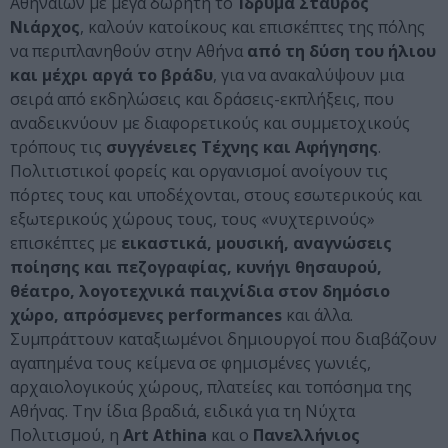
Αθηναίων με μέγα δωρητή το
Ίδρυμα Σταύρος
Νιάρχος
, καλούν κατοίκους και επισκέπτες της πόλης
να περιπλανηθούν στην Αθήνα
από τη δύση του ήλιου
και μέχρι αργά το βράδυ
, για να ανακαλύψουν μια
σειρά από εκδηλώσεις και δράσεις-εκπλήξεις, που
αναδεικνύουν με διαφορετικούς και συμμετοχικούς
τρόπους τις
συγγένειες Τέχνης και Αφήγησης
.
Πολιτιστικοί φορείς και οργανισμοί ανοίγουν τις
πόρτες τους και υποδέχονται, στους εσωτερικούς και
εξωτερικούς χώρους τους, τους «νυχτερινούς»
επισκέπτες με
εικαστικά, μουσική, αναγνώσεις
ποίησης και πεζογραφίας, κυνήγι θησαυρού,
θέατρο, λογοτεχνικά παιχνίδια στον δημόσιο
χώρο, απρόσμενες performances
και άλλα.
Συμπράττουν καταξιωμένοι δημιουργοί που διαβάζουν
αγαπημένα τους κείμενα σε φημισμένες γωνιές,
αρχαιολογικούς χώρους, πλατείες και τοπόσημα της
Αθήνας. Την ίδια βραδιά, ειδικά για τη Νύχτα
Πολιτισμού, η
Art Athina
και ο
Πανελλήνιος