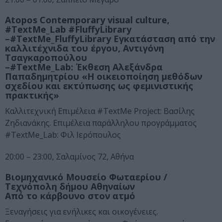
Atopos Contemporary visual culture,
#TextMe_Lab #FluffyLibrary
–
#
TextMe
_
FluffyLibrary Εγκατάσταση από την
καλλιτέχνιδα του έργου, Αντιγόνη
Τσαγκαροπούλου
–
#
TextMe
_
Lab
:
Έκθεση Αλεξάνδρα
Παπαδημητρίου «Η οικειοποίηση μεθόδων
σχεδίου και εκτύπωσης ως φεμινιστικής
πρακτικής»
Καλλιτεχνική Επιμέλεια #TextMe Project: Βασίλης
Ζηδιανάκης. Επιμέλεια παράλληλου προγράμματος
#TextMe_Lab: Φιλ Ιερόπουλος
20:00 – 23:00, Σαλαμίνος 72, Αθήνα
Βιομηχανικό Μουσείο Φωταερίου /
Τεχνόπολη δήμου Αθηναίων
Από το κάρβουνο στον ατμό
Ξεναγήσεις για ενήλικες και οικογένειες.