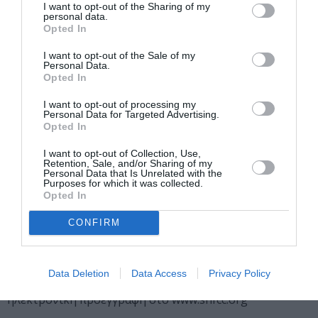
I want to opt-out of the Sharing of my
ανάγνωση που συνδιαλέγεται ζωντανά με φλάουτο και
personal data.
κιθάρα στην ιστορική οικία Θεοτοκοπούλου στα
Opted In
Πατήσια.
I want to opt-out of the Sale of my
Personal Data.
20:00, Οικία Θεοτοκοπούλου, Θεοτοκοπούλου 34,
Opted In
Πατήσια
I want to opt-out of processing my
Personal Data for Targeted Advertising.
Κέντρο Πολιτισμού Ίδρυμα Σταύρος Νιάρχος
Opted In
(ΚΠΙΣΝ)
Νύχτα Μυστηρίου: H εξαφάνιση του Τζων
I want to opt-out of Collection, Use,
Μπαλωμένου
Retention, Sale, and/or Sharing of my
Personal Data that Is Unrelated with the
Αινίγματα, ύποπτοι και ένα παιχνίδι μυστηρίου σε μια
Purposes for which it was collected.
Opted In
βραδιά που σας καλεί να περιηγηθείτε στον χώρο του
ΚΠΙΣΝ και να δώσετε τη λύση σε μια περίεργη
CONFIRM
εξαφάνιση.
4 ωριαία slots με συμμετοχή 50 ατόμων ανά ώρα. (Ώρες
Data Deletion
Data Access
Privacy Policy
έναρξης: 18:50, 19:50, 20:50, και 21:50) Συμμετοχή με
ηλεκτρονική προεγγραφή στο www.snfcc.org