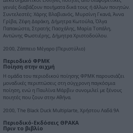
Δέκα σημαντικοί Έλληνες ποιητές από διαφορετικές
γενιές διαβάζουν ποιήματα δικά τους ή άλλων ποιητών.
Συντελεστές: Χάρης Βλαβιανός, Μυρσίνη Γκανά, Άννα
Γρίβα, Ζέφη Δαράκη, Δήμητρα Κωτούλα, Όλγα
Παπακώστα, Στρατής Πασχάλης, Μαρία Τοπάλη,
Αντώνης Φωστιέρης, Δήμητρα Χριστοδούλου.
20:00, Ζάππειο Μέγαρο (Περιστύλιο)
Περιοδικό ΦΡΜΚ
Ποίηση στην αιχμή
Η ομάδα του περιοδικού ποίησης ΦΡΜΚ παρουσιάζει
μοναδικές περιπτώσεις στη σύγχρονη παγκόσμια
ποίηση, ενώ η Παυλίνα Μάρβιν συνομιλεί με ξένους
ποιητές που ζουν στην Αθήνα.
20:00, The Black Duck Multiplarte, Χρήστου Λαδά 9A
Περιοδικό-Εκδόσεις ΘΡΑΚΑ
Πριν το βιβλίο