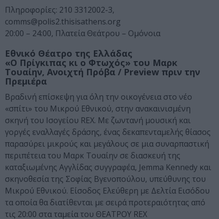
Πληροφορίες: 210 3312002-3,
comms@polis2.thisisathens.org
20:00 – 24:00, Πλατεία Θεάτρου – Ομόνοια
Εθνικό Θέατρο της Ελλάδας
«Ο Πρίγκιπας κι ο Φτωχός» του Μαρκ
Τουαίην, Ανοιχτή Πρόβα / Preview πριν την
Πρεμιέρα
Βραδινή επίσκεψη για όλη την οικογένεια στο νέο
«σπίτι» του Μικρού Εθνικού, στην ανακαινισμένη
σκηνή του Ισογείου REX. Με ζωντανή μουσική και
γοργές εναλλαγές δράσης, ένας δεκαπενταμελής θίασος
παρασύρει μικρούς και μεγάλους σε μια συναρπαστική
περιπέτεια του Μαρκ Τουαίην σε διασκευή της
καταξιωμένης Αγγλίδας συγγραφέα, Jemma Kennedy και
σκηνοθεσία της Σοφίας Βγενοπούλου, υπεύθυνης του
Μικρού Εθνικού. Είσοδος Ελεύθερη με Δελτία Εισόδου
τα οποία θα διατίθενται με σειρά προτεραιότητας από
τις 20:00 στα ταμεία του ΘΕΑΤΡΟΥ REX