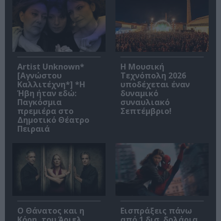
Artist Unknown*
Η Μουσική
[Αγνώστου
Τεχνόπολη 2026
Καλλιτέχνη*] *Η
υποδέχεται έναν
Ήβη ήταν εδώ:
δυναμικό
Παγκόσμια
συναυλιακό
πρεμιέρα στο
Σεπτέμβριο!
Δημοτικό Θέατρο
Πειραιά
Ο Θάνατος και η
Εισπράξεις πάνω
Κόρη, του Άριελ
από 1 δισ. δολάρια