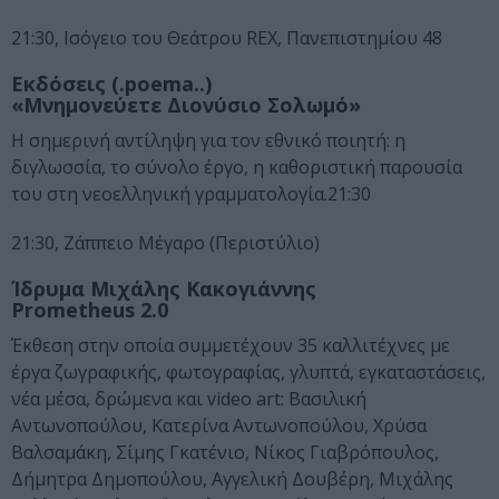
21:30, Ισόγειο του Θεάτρου REX, Πανεπιστημίου 48
Εκδόσεις (.poema..)
«Μνημονεύετε Διονύσιο Σολωμό»
H σημερινή αντίληψη για τον εθνικό ποιητή: η
διγλωσσία, το σύνολο έργο, η καθοριστική παρουσία
του στη νεοελληνική γραμματολογία.21:30
21:30, Ζάππειο Μέγαρο (Περιστύλιο)
Ίδρυμα Μιχάλης Κακογιάννης
Prometheus 2.0
Έκθεση στην οποία συμμετέχουν 35 καλλιτέχνες με
έργα ζωγραφικής, φωτογραφίας, γλυπτά, εγκαταστάσεις,
νέα μέσα, δρώμενα και video art: Βασιλική
Αντωνοπούλου, Κατερίνα Αντωνοπούλου, Χρύσα
Βαλσαμάκη, Σίμης Γκατένιο, Νίκος Γιαβρόπουλος,
Δήμητρα Δημοπούλου, Αγγελική Δουβέρη, Μιχάλης