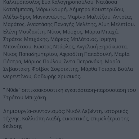
Καλλιμόπουλος,Εύα Καλογηροπούλου, Νατάσσα
Κοτσάμπαση, Μάρω Κουρή, Δήμητρα Κουστερίδου,
Αλέξανδρος Μαγκανιώτης, Μαρίνα Μαλτέζου, Αντρέας
Μαράτος, Αναστάσης Παναγής Μελέτης, Αίμη Μελετίου,
Ελένη Μουζακίτη, Νίκος Μόσχος, Μάρια Μπαχά,
Στράτος Μπιχάκης, Μάρκος Μπλάτσιος, Ισμήνη
Μπονάτσου, Κώστας Ντάφλος, Αγγελική Ξηρόκωστα,
Νίκος Παπαδημητρίου, Αφροδίτη Παπαδουλή, Μαρία
Πάστρα, Μάριος Παύλου, Άντα Πετρανάκη, Μαρία
Σεβαστάκη, Φοίβος Σοφοικίτης, Μάρθα Τσιάρα, Βούλα
Φερεντίνου, Θοδωρής Χρυσικός.
” N0de” οπτικοακουστική εγκατάσταση-παρουσίαση του
Στράτου Μπιχάκη
Δημιουργία-συντονισμός: Nικόλ Λεβέντη, ιστορικός
τέχνης, Καλλιόπη Λιαδή, εικαστικός, επιμελήτρια της
έκθεσης