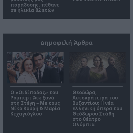
παράδοσης, πέθανε
σε ηλικία 82 ετών
Δημοφιλή Άρθρα
O «Οιδίποδας» του
Θεοδώρα,
Ρόμπερτ Άικ ξανά
Αυτοκράτειρα του
στη Στέγη – Με τους
Βυζαντίου: Η νέα
Νίκο Κουρή & Μαρία
ελληνική όπερα του
Κεχαγιόγλου
Θεόδωρου Στάθη
στο θέατρο
Ολύμπια