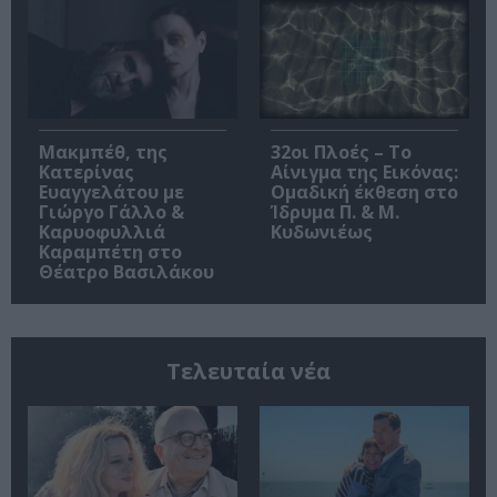
Μακμπέθ, της
32οι Πλοές – Το
Κατερίνας
Αίνιγμα της Εικόνας:
Ευαγγελάτου με
Ομαδική έκθεση στο
Γιώργο Γάλλο &
Ίδρυμα Π. & Μ.
Καρυοφυλλιά
Κυδωνιέως
Καραμπέτη στο
Θέατρο Βασιλάκου
Τελευταία νέα