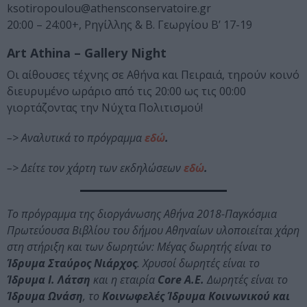
ksotiropoulou@athensconservatoire.gr
20:00 – 24:00+, Ρηγίλλης & Β. Γεωργίου B’ 17-19
Art
Athina –
Gallery
Night
Οι αίθουσες τέχνης σε Αθήνα και Πειραιά, τηρούν κοινό
διευρυμένο ωράριο από τις 20:00 ως τις 00:00
γιορτάζοντας την Νύχτα Πολιτισμού!
–> Αναλυτικά το πρόγραμμα
εδώ
.
–> Δείτε τον χάρτη των εκδηλώσεων
εδώ
.
Το πρόγραμμα της διοργάνωσης Αθήνα 2018-Παγκόσμια
Πρωτεύουσα Βιβλίου του δήμου Αθηναίων υλοποιείται χάρη
στη στήριξη και των δωρητών: Μέγας δωρητής είναι το
Ίδρυμα Σταύρος Νιάρχος
. Χρυσοί δωρητές είναι το
Ίδρυμα Ι. Λάτση
και η εταιρία
Core Α.Ε.
Δωρητές είναι το
Ίδρυμα Ωνάση
, το
Κοινωφελές Ίδρυμα Κοινωνικού και