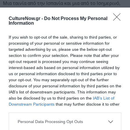
Μια ταινία από την Ισπανία και μια από το Ισημερινό,
που αποτελούν μεταφορά λογοτεχνικών έργων στην
μεγάλη οθόνη, και πραγματεύονται δυο ιστορικά
CultureNow.gr -
Do Not Process My Personal
Information
γεγονότα που σημάδεψαν την πορεία των δύο χωρών.
19:00 – 23:00, Ινστιτούτο Γκαίτε Αθηνών, Ομήρου 14
If you wish to opt-out of the sale, sharing to third parties, or
processing of your personal or sensitive information for
Ινστιτούτο Πούσκιν
targeted advertising by us, please use the below opt-out
Ο συναρπαστικός κόσμος της ρωσικής
section to confirm your selection. Please note that after your
γλώσσας
opt-out request is processed you may continue seeing
interest-based ads based on personal information utilized by
Γνωριμία με τη ρωσική γλώσσα
us or personal information disclosed to third parties prior to
your opt-out. You may separately opt-out of the further
20:00 – 24:00, Φειδίου 18, Αθήνα
disclosure of your personal information by third parties on the
IAB’s list of downstream participants. This information may
Ιώ Βουλγαράκη
also be disclosed by us to third parties on the
IAB’s List of
«…Εμένα με κυνηγάει ο τόπος μου…» Μάτση
Χατζηλαζάρου | Γράμματα από το Παρίσι
Downstream Participants
that may further disclose it to other
στον Ανδρέα Εμπειρίκο
third parties.
Οι επιστολές της Μάτση Χατζηλαζάρου στον Ανδρέα
Personal Data Processing Opt Outs
Εμπειρίκο (Παρίσι, 1946-47) ζωντανεύουν μέσα από μια