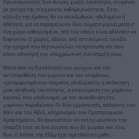
Πρωταγωνιστές δυο άντρες χωρίς ταυτότητα, ντυμένοι
με ρούχα της σύγχρονης καθημερινότητας. Στην
εξέλιξη της δράσης θα τα απεκδυθούν, ηθελημένα ή
αθέλητα, για να παραμείνουν δυο σώματα γυμνά μέσα σ’
ένα χώρο καθορισμένο, από τον οποίο είναι αδύνατο να
ξεφύγουν. Ο χώρος, άδειος από αντικείμενα, τονίζει
την ερημιά που περικυκλώνει τα πρόσωπα και που
κάνει οδυνηρή την υποχρεωτική συνύπαρξή τους.
Μέσα από τη διεκδίκηση των ρούχων και την
αντιπαράθεση του γυμνού και του ντυμένου,
«μεταμφιεσμένου» σώματος επιδιώκεται η απόκτηση
μιας αληθινής ταυτότητας, η επανεύρεση του χαμένου
εαυτού, που ισοδυναμεί με την ανακάλυψη του
χαμένου παραδείσου. Οι δύο ερμηνευτές, απόγονοι του
Κάιν και του Άβελ, κληρονόμοι του Προπατορικού
Αμαρτήματος, θα αγωνιστούν να κατοχυρώσουν την
ύπαρξή τους σε ένα σύμπαν που δε χωράει και τους
δυο. Ο Κήπος της Εδέμ έχει αμετάκλητα χαθεί