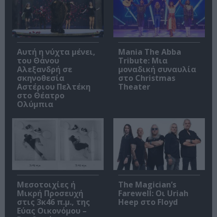
Αυτή η νύχτα μένει,
Mania The Abba
του Θάνου
Tribute: Μια
Αλεξανδρή σε
μοναδική συναυλία
σκηνοθεσία
στο Christmas
Αστέριου Πελτέκη
Theater
στο Θέατρο
Ολύμπια
Μεσοτοιχίες ή
The Magician’s
Μικρή Προσευχή
Farewell: Οι Uriah
στις 3κ46 π.μ., της
Heep στο Floyd
Εύας Οικονόμου –