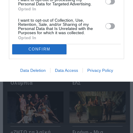
Σχετικά Άρθρα
Personal Data for Targeted Advertising.
Opted In
I want to opt-out of Collection, Use,
Retention, Sale, and/or Sharing of my
Personal Data that Is Unrelated with the
Purposes for which it was collected.
Opted In
CONFIRM
Αυτή η νύχτα μένει,
Μεσοτοιχίες ή
του Θάνου
Μικρή Προσευχή
Αλεξανδρή σε
στις 3κ46 π.μ., της
σκηνοθεσία
Εύας Οικονόμου –
Data Deletion
Data Access
Privacy Policy
Αστέριου Πελτέκη
Βαμβακά στην
στο Θέατρο
Εναλλακτική Σκηνή
Ολύμπια
ΕΛΣ
«ΖΗΤΩ τα λαϊκά
Ειρήνη – Μια