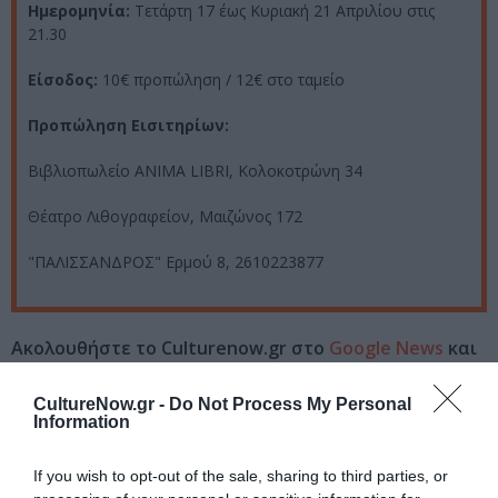
Ημερομηνία:
Τετάρτη 17 έως Κυριακή 21 Απριλίου στις
21.30
Είσοδος:
10€ προπώληση / 12€ στο ταμείο
Προπώληση Εισιτηρίων:
Βιβλιοπωλείο ANIMA LIBRI, Κολοκoτρώνη 34
Θέατρο Λιθογραφείον, Μαιζώνος 172
"ΠΑΛΙΣΣΑΝΔΡΟΣ" Ερμού 8, 2610223877
Ακολουθήστε το Culturenow.gr στο
Google News
και
μάθετε πρώτοι όλες τις ειδήσεις
CultureNow.gr -
Do Not Process My Personal
Δείτε όλα τα
τελευταία νέα
για την Τέχνη και τον
Information
Πολιτισμό στο
Culturenow.gr
If you wish to opt-out of the sale, sharing to third parties, or