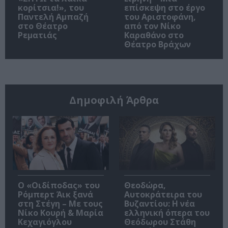
κορίτσια!», του
επίσκεψη στο έργο
Παντελή Αμπαζή
του Αριστοφάνη,
στο Θέατρο
από τον Νίκο
Ρεματιάς
Καραθάνο στο
Θέατρο Βράχων
Δημοφιλή Άρθρα
O «Οιδίποδας» του
Θεοδώρα,
Ρόμπερτ Άικ ξανά
Αυτοκράτειρα του
στη Στέγη – Με τους
Βυζαντίου: Η νέα
Νίκο Κουρή & Μαρία
ελληνική όπερα του
Κεχαγιόγλου
Θεόδωρου Στάθη