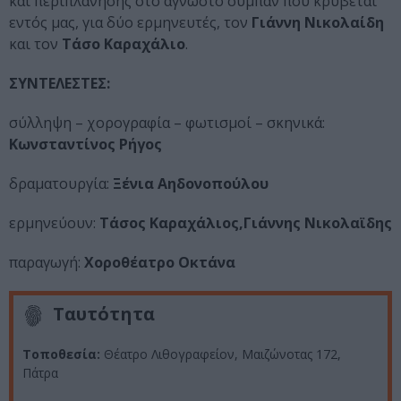
και περιπλάνησης στο άγνωστο σύμπαν που κρύβεται
εντός μας, για δύο ερμηνευτές, τον
Γιάννη Νικολαίδη
και τον
Τάσο Καραχάλιο
.
ΣΥΝΤΕΛΕΣΤΕΣ:
σύλληψη – χορογραφία – φωτισμοί – σκηνικά:
Κωνσταντίνος Ρήγος
δραματουργία:
Ξένια Αηδονοπούλου
ερμηνεύουν:
Τάσος Καραχάλιος,Γιάννης Νικολαϊδης
παραγωγή:
Χοροθέατρο Οκτάνα
Ταυτότητα
Τοποθεσία:
Θέατρο Λιθογραφείον, Μαιζώνοτας 172,
Πάτρα