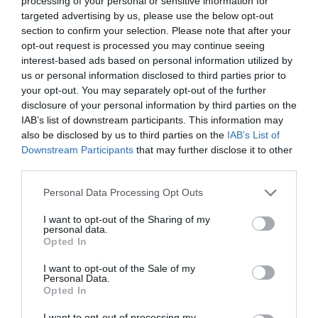
processing of your personal or sensitive information for
Νέοι Διαγωνισμοί
❯
targeted advertising by us, please use the below opt-out
section to confirm your selection. Please note that after your
Tags
opt-out request is processed you may continue seeing
interest-based ads based on personal information utilized by
ΚΩΝΣΤΑΝΤΙΝΟΣ ΡΗΓΟΣ
ΧΟΡΟΘΕΑΤΡΟ ΟΚΤΑΝΑ
us or personal information disclosed to third parties prior to
your opt-out. You may separately opt-out of the further
disclosure of your personal information by third parties on the
Newsletter
IAB’s list of downstream participants. This information may
Κάθε βδομάδα στο e-mail σας τα τελευταία νέα για
also be disclosed by us to third parties on the
IAB’s List of
την Τέχνη και τον Πολιτισμό!
Downstream Participants
that may further disclose it to other
third parties.
Personal Data Processing Opt Outs
I want to opt-out of the Sharing of my
personal data.
Ακολουθήστε το Culturenow.gr
Opted In
I want to opt-out of the Sale of my
Personal Data.
Opted In
I want to opt-out of processing my