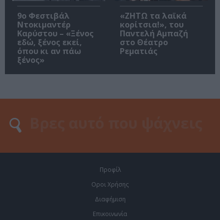
9ο Φεστιβάλ
«ΖΗΤΩ τα λαϊκά
Ντοκιμαντέρ
κορίτσια!», του
Καρύστου – «Ξένος
Παντελή Αμπαζή
εδώ, ξένος εκεί,
στο Θέατρο
όπου κι αν πάω
Ρεματιάς
ξένος»
Προφίλ
Οροι Χρήσης
Διαφήμιση
Επικοινωνία