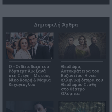
Δημοφιλή Άρθρα
O «Οιδίποδας» του
Θεοδώρα,
Ρόμπερτ Άικ ξανά
Αυτοκράτειρα του
στη Στέγη – Με τους
Βυζαντίου: Η νέα
Νίκο Κουρή & Μαρία
ελληνική όπερα του
Κεχαγιόγλου
Θεόδωρου Στάθη
στο θέατρο
Ολύμπια