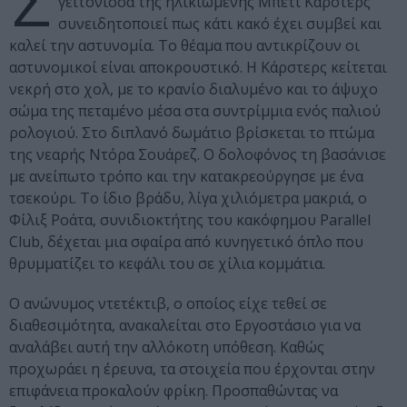
Σ
γειτόνισσα της ηλικιωμένης Μπέτι Κάρστερς
συνειδητοποιεί πως κάτι κακό έχει συμβεί και
καλεί την αστυνομία. Το θέαμα που αντικρίζουν οι
αστυνομικοί είναι αποκρουστικό. Η Κάρστερς κείτεται
νεκρή στο χολ, με το κρανίο διαλυμένο και το άψυχο
σώμα της πεταμένο μέσα στα συντρίμμια ενός παλιού
ρολογιού. Στο διπλανό δωμάτιο βρίσκεται το πτώμα
της νεαρής Ντόρα Σουάρεζ. Ο δολοφόνος τη βασάνισε
με ανείπωτο τρόπο και την κατακρεούργησε με ένα
τσεκούρι. Το ίδιο βράδυ, λίγα χιλιόμετρα μακριά, ο
Φίλιξ Ροάτα, συνιδιοκτήτης του κακόφημου Parallel
Club, δέχεται μια σφαίρα από κυνηγετικό όπλο που
θρυμματίζει το κεφάλι του σε χίλια κομμάτια.
Ο ανώνυμος ντετέκτιβ, ο οποίος είχε τεθεί σε
διαθεσιμότητα, ανακαλείται στο Εργοστάσιο για να
αναλάβει αυτή την αλλόκοτη υπόθεση. Καθώς
προχωράει η έρευνα, τα στοιχεία που έρχονται στην
επιφάνεια προκαλούν φρίκη. Προσπαθώντας να