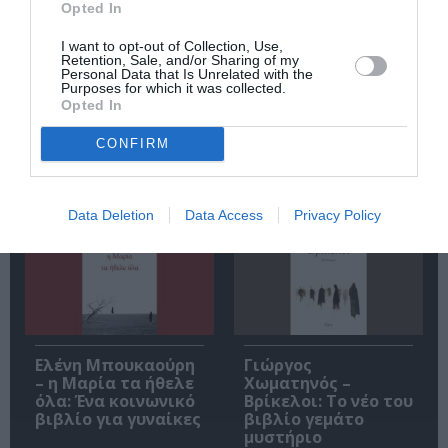
Opted In
I want to opt-out of Collection, Use,
Retention, Sale, and/or Sharing of my
Personal Data that Is Unrelated with the
Purposes for which it was collected.
Opted In
Αντόνιο Πόρτσια –
Φιλίπ Κολλέν – Ο
CONFIRM
Φωνές: Ένα βιβλίο
μπάρμαν του Ritz:
ως εσωτερικός
Ένα κοινωνικό
διάλογος
ιστορικό βιβλίο
Data Deletion
Data Access
Privacy Policy
Ελένη Μπουκαούρη
Γιώργος
– η Μαρία τα ήθελε
Χωματηνός –
όλα: Ένα κοινωνικό
Βρίκελοι: Το νέο του
βιβλίο για γυναίκες
βιβλίο γεμάτο
μυστήριο