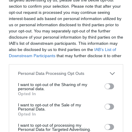
section to confirm your selection. Please note that after your
ΑΣΤΥΝΟΜΙΚΟ ΜΥΘΙΣΤΟΡΗΜΑ
ΞΕΝΟΙ ΣΥΓΓΡΑΦΕΙΣ
opt-out request is processed you may continue seeing
interest-based ads based on personal information utilized by
ΠΕΖΟΓΡΑΦΙΑ
us or personal information disclosed to third parties prior to
your opt-out. You may separately opt-out of the further
Newsletter
disclosure of your personal information by third parties on the
IAB’s list of downstream participants. This information may
Κάθε βδομάδα στο e-mail σας τα τελευταία νέα για
also be disclosed by us to third parties on the
IAB’s List of
την Τέχνη και τον Πολιτισμό!
Downstream Participants
that may further disclose it to other
third parties.
Personal Data Processing Opt Outs
I want to opt-out of the Sharing of my
personal data.
Ακολουθήστε το Culturenow.gr
Opted In
I want to opt-out of the Sale of my
Personal Data.
Opted In
Σχετικά Άρθρα
I want to opt-out of processing my
Personal Data for Targeted Advertising.