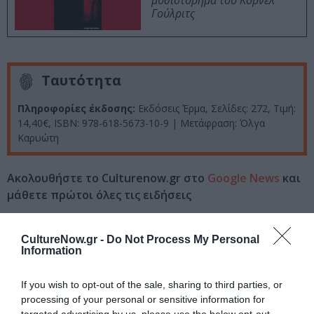
μυθιστόρημα του Κορνέλ
Γούλριτς
Ταυτότητα
Πληροφορίες έκδοσης:
Εκδόσεις Έρμα, Σελίδες: 272, Τιμή:
14,40€, ISBN: 978-618-5673-10-9 | Μετάφραση: Όλγα
Καρυώτη
Ακολουθήστε το Culturenow.gr στο
Google News
και
μάθετε πρώτοι όλες τις ειδήσεις
Δείτε όλα τα
τελευταία νέα
για την Τέχνη και τον
CultureNow.gr -
Do Not Process My Personal
Πολιτισμό στο
Culturenow.gr
Information
Νέοι Διαγωνισμοί
❯
If you wish to opt-out of the sale, sharing to third parties, or
processing of your personal or sensitive information for
Tags
targeted advertising by us, please use the below opt-out