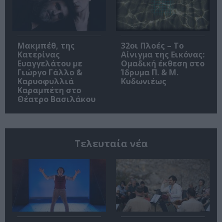
Μακμπέθ, της
32οι Πλοές – Το
Κατερίνας
Αίνιγμα της Εικόνας:
Ευαγγελάτου με
Ομαδική έκθεση στο
Γιώργο Γάλλο &
Ίδρυμα Π. & Μ.
Καρυοφυλλιά
Κυδωνιέως
Καραμπέτη στο
Θέατρο Βασιλάκου
Τελευταία νέα