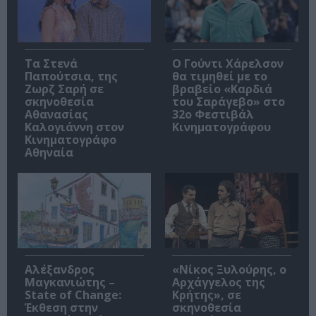
Τα Στενά
Ο Γούντι Χάρελσον
Παπούτσια, της
θα τιμηθεί με το
Ζωρζ Σαρή σε
βραβείο «Καρδιά
σκηνοθεσία
του Σαράγεβο» στο
Αθανασίας
32ο Φεστιβάλ
Καλογιάννη στον
Κινηματογράφου
Κινηματογράφο
Αθηναία
Αλέξανδρος
«Νίκος Ξυλούρης, ο
Μαγκανιώτης –
Αρχάγγελος της
State of Change:
Κρήτης», σε
Έκθεση στην
σκηνοθεσία