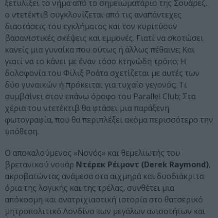
ξετυλίξει το νήμα από το σημειωματάριο της Σουάρεζ,
ο ντετέκτιβ συγκλονίζεται από τις αναπάντεχες
διαστάσεις του εγκλήματος και τον κυριεύουν
βασανιστικές σκέψεις και εμμονές. Γιατί να σκοτώσει
κανείς μια γυναίκα που ούτως ή άλλως πέθαινε; Και
γιατί να το κάνει με έναν τόσο κτηνώδη τρόπο; Η
δολοφονία του Φίλιξ Ροάτα σχετίζεται με αυτές των
δύο γυναικών ή πρόκειται για τυχαίο γεγονός; Τι
συμβαίνει στον επάνω όροφο του Parallel Club; Στα
χέρια του ντετέκτιβ θα φτάσει μια παράξενη
φωτογραφία, που θα περιπλέξει ακόμα περισσότερο την
υπόθεση.
Ο αποκαλούμενος «Νονός» και θεμελιωτής του
βρετανικού νουάρ
Ντέρεκ Ρέιμοντ (Derek Raymond)
,
ακροβατώντας ανάμεσα στα αιχμηρά και δυσδιάκριτα
όρια της λογικής και της τρέλας, συνθέτει μια
απόκοσμη και ανατριχιαστική ιστορία στο θατσερικό
μητροπολιτικό Λονδίνο των μεγάλων ανισοτήτων και