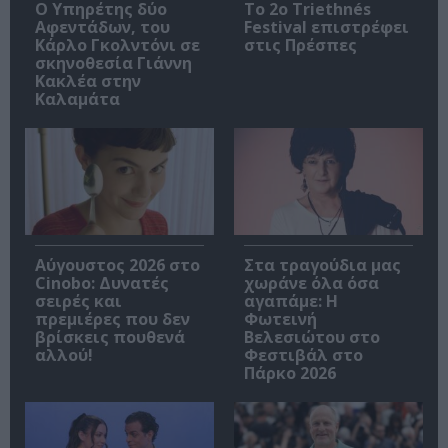
Ο Υπηρέτης δύο
Το 2ο Triethnés
Αφεντάδων, του
Festival επιστρέφει
Κάρλο Γκολντόνι σε
στις Πρέσπες
σκηνοθεσία Γιάννη
Κακλέα στην
Καλαμάτα
Αύγουστος 2026 στο
Στα τραγούδια μας
Cinobo: Δυνατές
χωράνε όλα όσα
σειρές και
αγαπάμε: Η
πρεμιέρες που δεν
Φωτεινή
βρίσκεις πουθενά
Βελεσιώτου στο
αλλού!
Φεστιβάλ στο
Πάρκο 2026