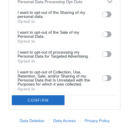
Personal Data Processing Opt Outs
I want to opt-out of the Sharing of my
personal data.
Opted In
I want to opt-out of the Sale of my
Personal Data.
Σαρωνίς Βατικιώτη
Απόστολος
Opted In
Γκάτσου –
Χαντζαράς –
Διαφάνειες Ζωής:
«Κλεμμένος
I want to opt-out of processing my
Έκθεση στο Katheti
Πειρατής» &
Personal Data for Targeted Advertising.
Summer 2026
“Beauty and Blue”:
Opted In
Διπλή παράλληλη
έκθεση στην Πάτμο
I want to opt-out of Collection, Use,
Retention, Sale, and/or Sharing of my
Personal Data that Is Unrelated with the
Purposes for which it was collected.
Opted In
CONFIRM
Αλέξανδρος
Σπάνιος πίνακας
Data Deletion
Data Access
Privacy Policy
Μαγκανιώτης –
του Λεονάρντο Ντα