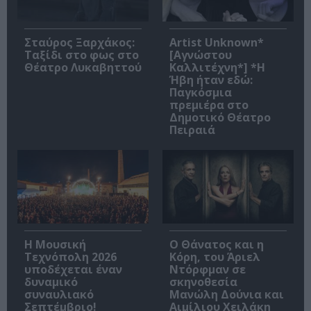
Σταύρος Ξαρχάκος:
Artist Unknown*
Ταξίδι στο φως στο
[Αγνώστου
Θέατρο Λυκαβηττού
Καλλιτέχνη*] *Η
Ήβη ήταν εδώ:
Παγκόσμια
πρεμιέρα στο
Δημοτικό Θέατρο
Πειραιά
Η Μουσική
Ο Θάνατος και η
Τεχνόπολη 2026
Κόρη, του Άριελ
υποδέχεται έναν
Ντόρφμαν σε
δυναμικό
σκηνοθεσία
συναυλιακό
Μανώλη Δούνια και
Σεπτέμβριο!
Αιμίλιου Χειλάκη