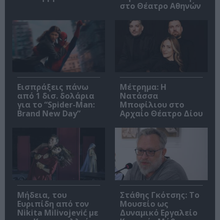
στο Θέατρο Αθηνών
Εισπράξεις πάνω
Μέτρημα: Η
από 1 δισ. δολάρια
Νατάσσα
για το “Spider-Man:
Μποφίλιου στο
Brand New Day”
Αρχαίο Θέατρο Δίου
Μήδεια, του
Στάθης Γκότσης: Το
Ευριπίδη από τον
Μουσείο ως
Nikita Milivojević με
Δυναμικό Εργαλείο