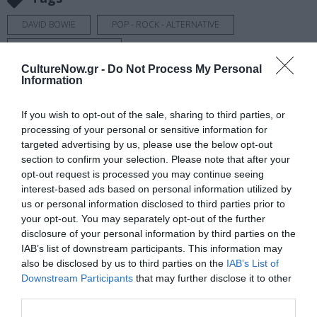
DAVID BOWIE
POP - ROCK - ALTERNATIVE
ΕΙΚΑΣΤΙΚΕΣ ΕΚΘΕΣΕΙΣ
CultureNow.gr -
Do Not Process My Personal
Information
Newsletter
Κάθε βδομάδα στο e-mail σας τα τελευταία νέα για
If you wish to opt-out of the sale, sharing to third parties, or
την Τέχνη και τον Πολιτισμό!
processing of your personal or sensitive information for
targeted advertising by us, please use the below opt-out
section to confirm your selection. Please note that after your
opt-out request is processed you may continue seeing
interest-based ads based on personal information utilized by
us or personal information disclosed to third parties prior to
Ακολουθήστε το Culturenow.gr
your opt-out. You may separately opt-out of the further
disclosure of your personal information by third parties on the
IAB’s list of downstream participants. This information may
also be disclosed by us to third parties on the
IAB’s List of
Downstream Participants
that may further disclose it to other
third parties.
Σχετικά Άρθρα