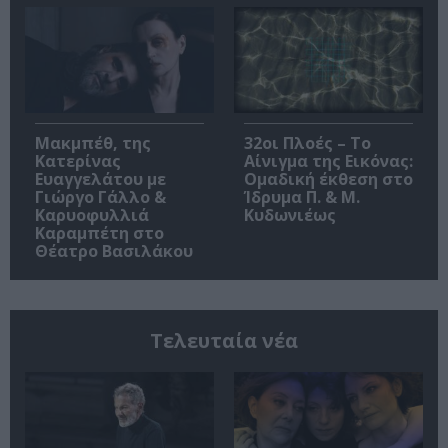
Μακμπέθ, της
32οι Πλοές – Το
Κατερίνας
Αίνιγμα της Εικόνας:
Ευαγγελάτου με
Ομαδική έκθεση στο
Γιώργο Γάλλο &
Ίδρυμα Π. & Μ.
Καρυοφυλλιά
Κυδωνιέως
Καραμπέτη στο
Θέατρο Βασιλάκου
Τελευταία νέα