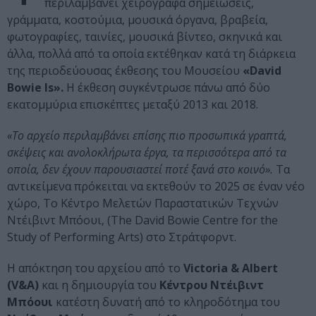
περιλαμβάνει χειρόγραφα σημειώσεις,
γράμματα, κοστούμια, μουσικά όργανα, βραβεία,
φωτογραφίες, ταινίες, μουσικά βίντεο, σκηνικά και
άλλα, πολλά από τα οποία εκτέθηκαν κατά τη διάρκεια
της περιοδεύουσας έκθεσης του Μουσείου
«David
Bowie Is».
Η έκθεση συγκέντρωσε πάνω από δύο
εκατομμύρια επισκέπτες μεταξύ 2013 και 2018.
«Το αρχείο περιλαμβάνει επίσης πιο προσωπικά γραπτά,
σκέψεις και ανολοκλήρωτα έργα, τα περισσότερα από τα
οποία, δεν έχουν παρουσιαστεί ποτέ ξανά στο κοινό».
Τα
αντικείμενα πρόκειται να εκτεθούν το 2025 σε έναν νέο
χώρο, Το Κέντρο Μελετών Παραστατικών Τεχνών
Ντέιβιντ Μπόουι, (The David Bowie Centre for the
Study of Performing Arts) στο Στράτφορντ.
Η απόκτηση του αρχείου από το
Victoria & Albert
(V&A)
και η δημιουργία του
Κέντρου Ντέιβιντ
Μπόουι
κατέστη δυνατή από το κληροδότημα του