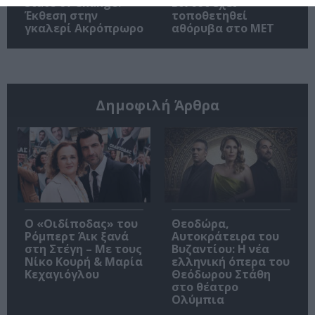
State of Change:
Βίντσι έχει
Έκθεση στην
τοποθετηθεί
γκαλερί Ακρόπρωρο
αθόρυβα στο MET
Δημοφιλή Άρθρα
O «Οιδίποδας» του
Θεοδώρα,
Ρόμπερτ Άικ ξανά
Αυτοκράτειρα του
στη Στέγη – Με τους
Βυζαντίου: Η νέα
Νίκο Κουρή & Μαρία
ελληνική όπερα του
Κεχαγιόγλου
Θεόδωρου Στάθη
στο θέατρο
Ολύμπια