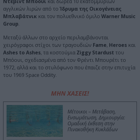
Ντέβιντ Μπόουι
και δωρεά 10 εκατομμυρίων
αγγλικών λιρών από το
Ίδρυμα της Οικογένειας
Μπλαβάτνικ
και τον πολυεθνικό όμιλο
Warner Music
Group
.
Μεταξύ άλλων στο αρχείο περιλαμβάνονται
χειρόγραφοι στίχοι των τραγουδιών
Fame
,
Heroes
και
Ashes to Ashes
, τα κοστούμια
Ziggy Stardust
του
Μπόουι, σχεδιασμένα από τον Φρέντι Μπουρέτι το
1972, αλλά και το στυλόφωνο που έπαιζε στην επιτυχία
του 1969 Space Oddity.
ΜΗΝ ΧΑΣΕΙΣ!
Μέτοικοι – Μετάβαση,
Ενσωμάτωση, Δημιουργία:
Ομαδική έκθεση στην
Πινακοθήκη Κυκλάδων