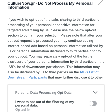
όρους συμμετοχής στον διαγωνισμό, επισκεφθείτε την
CultureNow.gr -
Do Not Process My Personal
επίσημη ιστοσελίδα noemagreece.com
Information
Ακολουθήστε το Culturenow.gr στο
Google News
και
If you wish to opt-out of the sale, sharing to third parties, or
μάθετε πρώτοι όλες τις ειδήσεις
processing of your personal or sensitive information for
targeted advertising by us, please use the below opt-out
Δείτε όλα τα
τελευταία νέα
για την Τέχνη και τον
section to confirm your selection. Please note that after your
Πολιτισμό στο
Culturenow.gr
opt-out request is processed you may continue seeing
interest-based ads based on personal information utilized by
us or personal information disclosed to third parties prior to
Νέοι Διαγωνισμοί
❯
your opt-out. You may separately opt-out of the further
disclosure of your personal information by third parties on the
Tags
IAB’s list of downstream participants. This information may
also be disclosed by us to third parties on the
IAB’s List of
ΑΡΧΙΤΕΚΤΟΝΙΚΗ - DESIGN
ΒΑΝΑ ΞΕΝΟΥ
ΒΡΑΒΕΙΑ
Downstream Participants
that may further disclose it to other
third parties.
ΓΙΩΡΓΟΣ ΤΖΙΡΤΖΙΛΑΚΗΣ
ΚΩΣΤΗΣ ΒΕΛΩΝΗΣ
ΠΡΟΣΚΛΗΣΕΙΣ ΕΝΔΙΑΦΕΡΟΝΤΟΣ
Personal Data Processing Opt Outs
I want to opt-out of the Sharing of my
Newsletter
personal data.
Opted In