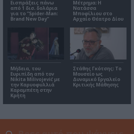
Εισπράξεις πάνω
Μέτρημα: Η
από 1 δισ. δολάρια
Νατάσσα
για το “Spider-Man:
Μποφίλιου στο
Brand New Day”
Αρχαίο Θέατρο Δίου
Μήδεια, του
Στάθης Γκότσης: Το
Ευριπίδη από τον
Μουσείο ως
Nikita Milivojević με
Δυναμικό Εργαλείο
την Καρυοφυλλιά
Κριτικής Μάθησης
Καραμπέτη στην
Κρήτη