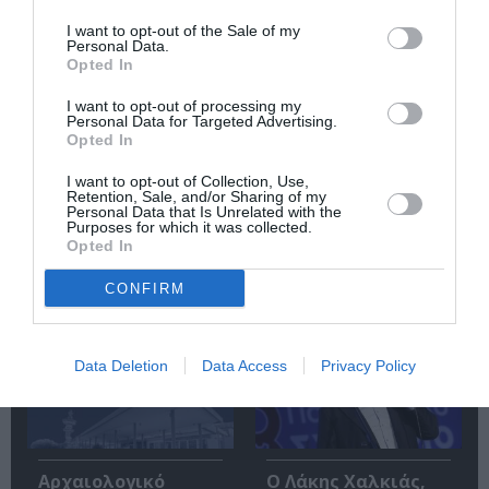
Κάθε βδομάδα στο e-mail σας τα τελευταία νέα για
την Τέχνη και τον Πολιτισμό!
I want to opt-out of the Sale of my
Personal Data.
Opted In
I want to opt-out of processing my
Personal Data for Targeted Advertising.
Opted In
Ακολουθήστε το Culturenow.gr
I want to opt-out of Collection, Use,
Retention, Sale, and/or Sharing of my
Personal Data that Is Unrelated with the
Purposes for which it was collected.
Opted In
CONFIRM
Σχετικά Άρθρα
Data Deletion
Data Access
Privacy Policy
Αρχαιολογικό
Ο Λάκης Χαλκιάς,