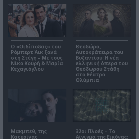
O «Οιδίποδας» του
Θεοδώρα,
Ρόμπερτ Άικ ξανά
Αυτοκράτειρα του
στη Στέγη – Με τους
Βυζαντίου: Η νέα
Νίκο Κουρή & Μαρία
ελληνική όπερα του
Κεχαγιόγλου
Θεόδωρου Στάθη
στο θέατρο
Ολύμπια
Μακμπέθ, της
32οι Πλοές – Το
Κατερίνας
Αίνιγμα της Εικόνας: