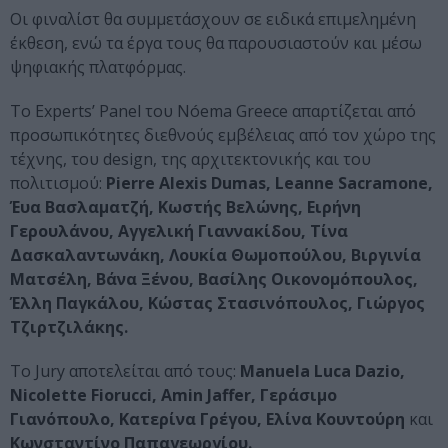
Οι φιναλίστ θα συμμετάσχουν σε ειδικά επιμελημένη
έκθεση, ενώ τα έργα τους θα παρουσιαστούν και μέσω
ψηφιακής πλατφόρμας.
Το Experts’ Panel του Nóema Greece απαρτίζεται από
προσωπικότητες διεθνούς εμβέλειας από τον χώρο της
τέχνης, του design, της αρχιτεκτονικής και του
πολιτισμού:
Pierre Alexis Dumas, Leanne Sacramone,
Έυα Βασλαματζή, Κωστής Βελώνης, Ειρήνη
Γερουλάνου, Αγγελική Γιαννακίδου, Τίνα
Δασκαλαντωνάκη, Λουκία Θωμοπούλου, Βιργινία
Ματσέλη, Βάνα Ξένου, Βασίλης Οικονομόπουλος,
Έλλη Παγκάλου, Κώστας Στασινόπουλος, Γιώργος
Τζιρτζιλάκης.
Το Jury αποτελείται από τους:
Manuela Luca Dazio,
Nicolette Fiorucci, Amin Jaffer, Γεράσιμο
Γιανόπουλο, Κατερίνα Γρέγου, Ελίνα Κουντούρη
και
Κωνσταντίνο Παπαγεωργίου.