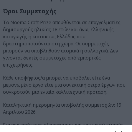
Όροι Συμμετοχής
Το Nóema Craft Prize απευθύνεται σε επαγγελματίες
δημιουργούς ηλικίας 18 ετών και άνω, ελληνικής
καταγωγής ή κατοίκους Ελλάδας που
δραστηριοποιούνται στη χώρα. Οι συμμετοχές
μπορούν να υποβληθούν ατομικά ή συλλογικά. Δεν
γίνονται δεκτές συμμετοχές από εμπορικές
επιχειρήσεις.
Κάθε υποψήφιος/α μπορεί να υποβάλει είτε ένα
μεμονωμένο έργο είτε μια συνεκτική σειρά έργων που
συγκροτούν μια ενιαία καλλιτεχνική πρόταση.
Καταληκτική ημερομηνία υποβολής συμμετοχών: 19
Απριλίου 2026.
Για περισσότερες πληροφορίες και τους αναλυτικούς