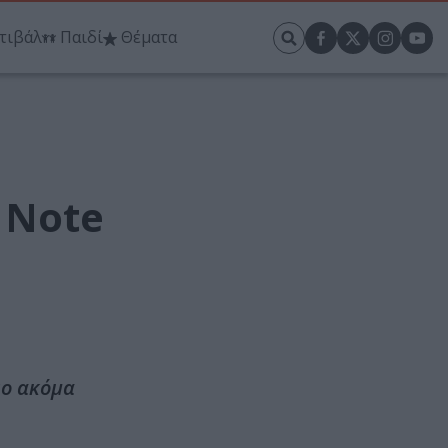
τιβάλ
Παιδί
Θέματα
f Note
ύο ακόμα