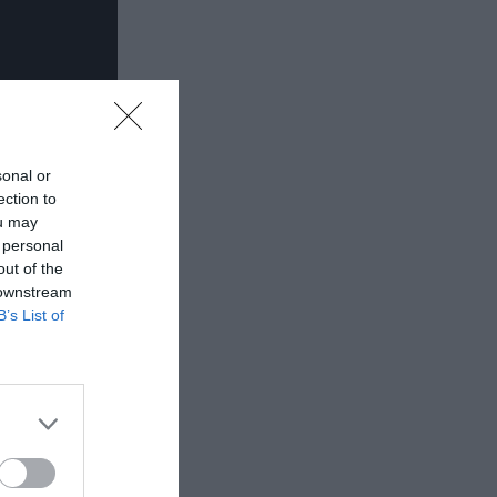
sonal or
ection to
ou may
 personal
out of the
 downstream
B’s List of