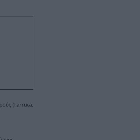
ούς (Farruca,
ιώργος