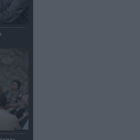
ο
ρέσπες