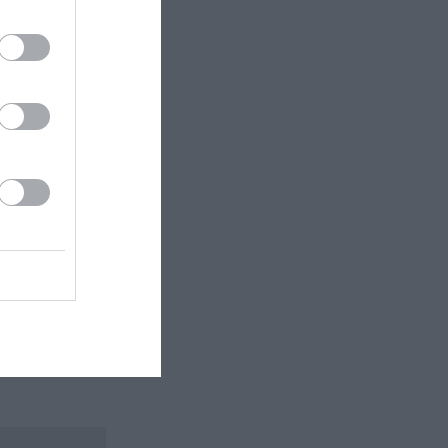
 εδώ!
❯