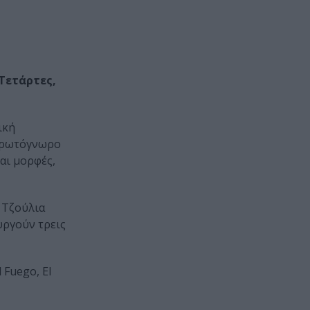
Τετάρτες,
ική
 πρωτόγνωρο
αι μορφές,
 Τζούλια
υργούν τρεις
 Fuego, El