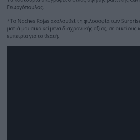
Γεωργόπουλος.
*Το Noches Rojas ακολουθεί τη φιλοσοφία των Surpris
ματιά μουσικά κείμενα διαχρονικής αξίας, σε οικείου
εμπειρία για το θεατή.