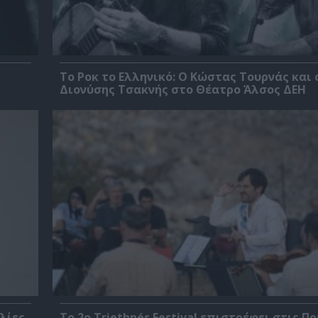
Το Ροκ το Ελληνικό: Ο Κώστας Τουρνάς και 
Διονύσης Τσακνής στο Θέατρο Άλσος ΔΕΗ
λίες
Το 2ο Triethnés Festival επιστρέφει στις Π