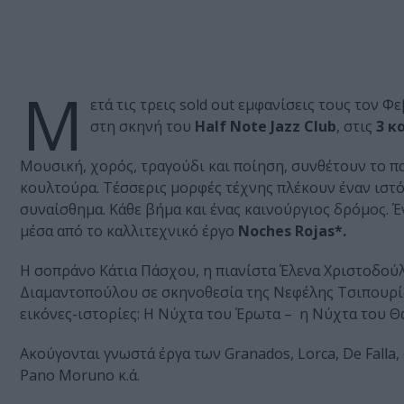
Μ
ετά τις τρεις sold out εμφανίσεις τους τον Φε
στη σκηνή του
Half Note Jazz Club
, στις
3 κ
Μουσική, χορός, τραγούδι και ποίηση, συνθέτουν το πα
κουλτούρα. Τέσσερις μορφές τέχνης πλέκουν έναν ιστό
συναίσθημα. Κάθε βήμα και ένας καινούργιος δρόμος. Έ
μέσα από το καλλιτεχνικό έργο
Noches Rojas*.
Η σοπράνο Κάτια Πάσχου, η πιανίστα Έλενα Χριστοδούλ
Διαμαντοπούλου σε σκηνοθεσία της Νεφέλης Τσιπουρίδ
εικόνες-ιστορίες: Η Νύχτα του Έρωτα – η Νύχτα του Θ
Ακούγονται γνωστά έργα των Granados, Lorca, De Falla, 
Pano Moruno κ.ά.