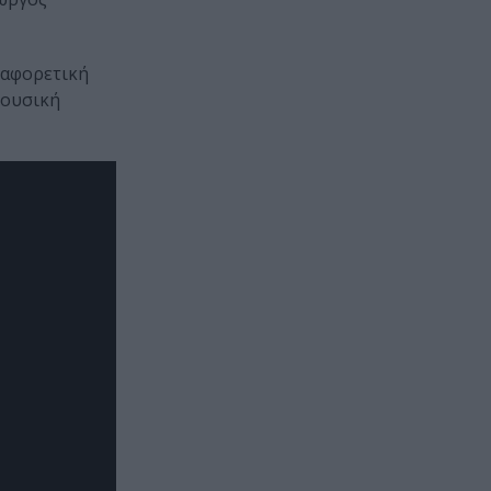
ιαφορετική
μουσική