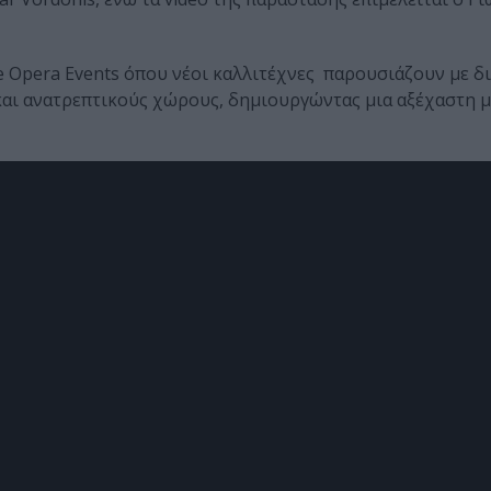
e Opera Events όπου νέοι καλλιτέχνες παρουσιάζουν με δ
ς και ανατρεπτικούς χώρους, δημιουργώντας μια αξέχαστη 