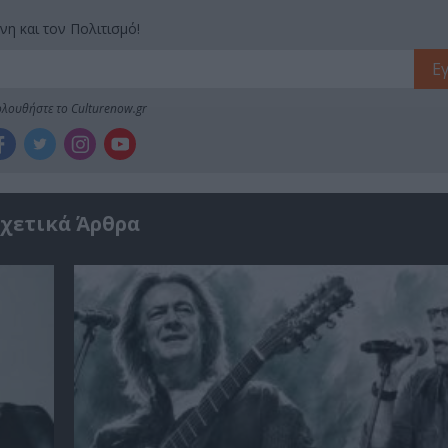
νη και τον Πολιτισμό!
λουθήστε το Culturenow.gr
χετικά Άρθρα