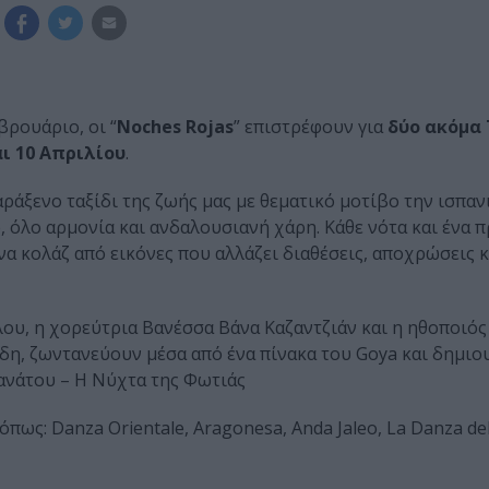
βρουάριο, οι “
Noches Rojas
” επιστρέφουν για
δύο ακόμα 
αι 10 Απριλίου
.
ράξενο ταξίδι της ζωής μας με θεματικό μοτίβο την ισπαν
, όλο αρμονία και ανδαλουσιανή χάρη. Κάθε νότα και ένα
να κολάζ από εικόνες που αλλάζει διαθέσεις, αποχρώσεις κ
ου, η χορεύτρια Βανέσσα Βάνα Καζαντζιάν και η ηθοποιός
η, ζωντανεύουν μέσα από ένα πίνακα του Goya και δημιο
ανάτου – Η Νύχτα της Φωτιάς
όπως: Danza Orientale, Aragonesa, Anda Jaleo, La Danza del