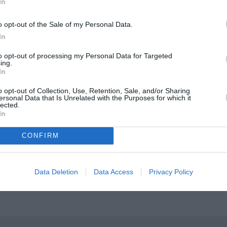
In
o opt-out of the Sale of my Personal Data.
In
to opt-out of processing my Personal Data for Targeted
ing.
In
o opt-out of Collection, Use, Retention, Sale, and/or Sharing
μάθετε πρώτοι όλες τις ειδήσεις
ersonal Data that Is Unrelated with the Purposes for which it
lected.
In
ολιτισμό στο
Culturenow.gr
CONFIRM
r
Δες
Data Deletion
Data Access
Privacy Policy