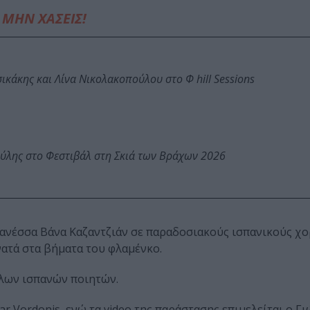
ΜΗΝ ΧΑΣΕΙΣ!
κάκης και Λίνα Νικολακοπούλου στο Φ hill Sessions
ύλης στο Φεστιβάλ στη Σκιά των Βράχων 2026
ανέσσα Βάνα Καζαντζιάν σε παραδοσιακούς ισπανικούς χορ
υνατά στα βήματα του φλαμένκο.
λων ισπανών ποιητών.
r Vordonis, ενώ τα video της παράστασης επιμελείται ο Γ