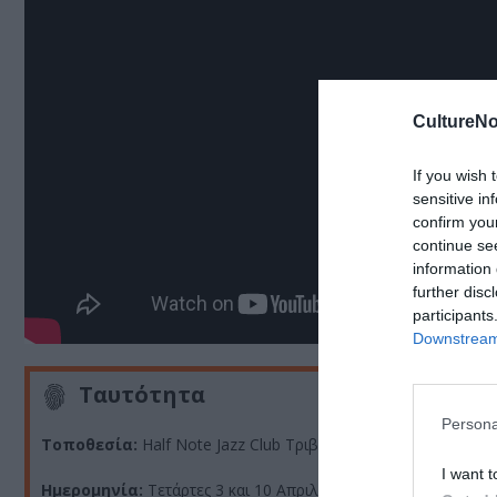
CultureNo
If you wish 
sensitive in
confirm you
continue se
information 
further disc
participants
Downstream 
Ταυτότητα
Persona
Τοποθεσία:
Half Note Jazz Club Τριβωνιανού 17, Μετς
I want t
Ημερομηνία:
Τετάρτες 3 και 10 Απριλίου 2013. Έναρξη παράσ