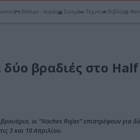
υσική
Θέατρο - Χορός
Σινεμά
Τέχνες
Βιβλίο
Φεσ
α δύο βραδιές στο Hal
Φεβρουάριο, οι “Noches Rojas” επιστρέφουν για δ
τις 3 και 10 Απριλίου.