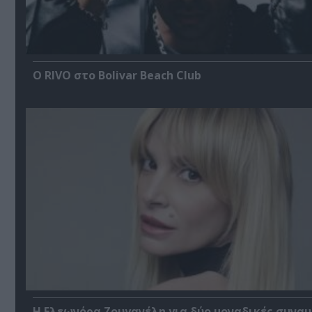
Ο RIVO στο Bolivar Beach Club
Η Ελεωνόρα Ζουγανέλη για δύο μοναδικές συναυ