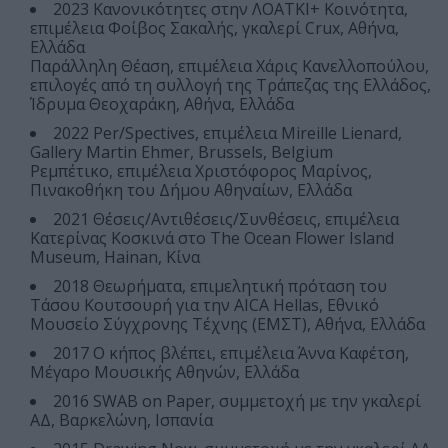
2023 Κανονικότητες στην ΛΟΑΤΚΙ+ Κοινότητα,
επιμέλεια Φοίβος Σακαλής, γκαλερί Crux, Αθήνα,
Ελλάδα
Παράλληλη Θέαση, επιμέλεια Χάρις Κανελλοπούλου,
επιλογές από τη συλλογή της Τράπεζας της Ελλάδος,
Ίδρυμα Θεοχαράκη, Αθήνα, Ελλάδα
2022 Per/Spectives, επιμέλεια Mireille Lienard,
Gallery Martin Ehmer, Brussels, Belgium
Ρεμπέτικο, επιμέλεια Χριστόφορος Μαρίνος,
Πινακοθήκη του Δήμου Αθηναίων, Ελλάδα
2021 Θέσεις/Αντιθέσεις/Συνθέσεις, επιμέλεια
Κατερίνας Κοσκινά στο The Ocean Flower Island
Museum, Hainan, Κίνα
2018 Θεωρήματα, επιμελητική πρόταση του
Τάσου Κουτσουρή για την AICA Hellas, Εθνικό
Μουσείο Σύγχρονης Τέχνης (ΕΜΣΤ), Αθήνα, Ελλάδα
2017 Ο κήπος βλέπει, επιμέλεια Άννα Καφέτση,
Μέγαρο Μουσικής Αθηνών, Ελλάδα
2016 SWAB on Paper, συμμετοχή με την γκαλερί
ΑΔ, Βαρκελώνη, Ισπανία