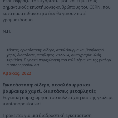
Έτσι εκφράζω το ευχαριστώ μου και τιμώ τους
σημαντικούς επιστήμονες-ανθρώπους του CERN, που
κατά πάσα πιθανότητα δεν θα γίνουν ποτέ
γραμματόσημο.
Ν.Π.
Άβακας, εγκατάσταση: σίδερο, ατσαλόσυρμα και βαμβακερό
χαρτί, διαστάσεις μεταβλητές, 2022-24, φωτογραφία: Χλόη
Ακριθάκη, Ευγενική παραχώρηση του καλλιτέχνη και της γκαλερί
a.antonopoulou.art
Άβακας, 2022
Εγκατάσταση: σίδερο, ατσαλόσυρμα και
βαμβακερό χαρτί, διαστάσεις μεταβλητές
Ευγενική παραχώρηση του καλλιτέχνη και της γκαλερί
a.antonopoulou.art
Πρόκειται για μια διαδραστική εγκατάσταση