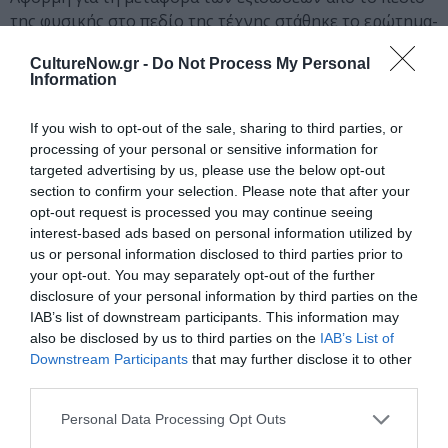
της φυσικής στο πεδίο της τέχνης στάθηκε το ερώτημα-
πρόκληση εάν οι εξισώσεις μπορούν να
CultureNow.gr -
Do Not Process My Personal
εικονοποιηθούν κατ’ αντιστοιχία με τα γεωμετρικά
Information
σχήματα που οι καλλιτέχνες δανείζονται από το πεδίο
της γεωμετρίας. Εξισώσεις που έχουν γραφτεί μέρα με
If you wish to opt-out of the sale, sharing to third parties, or
τη μέρα, συνεχιζόμενες επί εβδομάδες, ακόμη και
processing of your personal or sensitive information for
μήνες, σαν κινηματογραφική ταινία. Αυτό το συνεχές,
targeted advertising by us, please use the below opt-out
αυτή η εμμονική διάθεση συνιστά κοινό στοιχείο σε
section to confirm your selection. Please note that after your
σχέση με τον τρόπο που σχεδιάζω τα έργα μου.
opt-out request is processed you may continue seeing
interest-based ads based on personal information utilized by
Εξισώσεις λοιπόν ξανα-ζωγραφισμένες με τον δικό μου
us or personal information disclosed to third parties prior to
τρόπο (dot painting), σε χειροποίητο χαρτί. Κατά τη
your opt-out. You may separately opt-out of the further
δημιουργία αυτών των σχεδίων, με απασχόλησαν
disclosure of your personal information by third parties on the
κοινές έννοιες που συναντάμε τόσο στην τέχνη όσο και
IAB’s list of downstream participants. This information may
στις μαθηματικές εξισώσεις, όπως η απλότητα, η
also be disclosed by us to third parties on the
IAB’s List of
ομορφιά, η οικουμενικότητα, η αλήθεια, η συμμετρία ή
Downstream Participants
that may further disclose it to other
το σπάσιμο της συμμετρίας κ.ά. Το ίδιο το υλικό με
third parties.
οδήγησε να παρουσιάσω τα σχέδια με τις εξισώσεις σε
Personal Data Processing Opt Outs
μια εγκατάσταση με τελάρα παρόμοια με εκείνα όπου