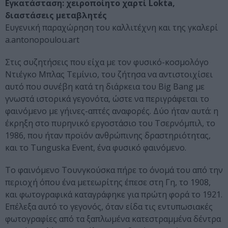
Εγκατάσταση: χειροποίητο χαρτί Lokta,
διαστάσεις μεταβλητές
Ευγενική παραχώρηση του καλλιτέχνη και της γκαλερί
a.antonopoulou.art
Στις συζητήσεις που είχα με τον φυσικό-κοσμολόγο
Ντιέγκο Μπλας Τεμίνιο, του ζήτησα να αντιστοιχίσει
αυτό που συνέβη κατά τη διάρκεια του Big Bang με
γνωστά ιστορικά γεγονότα, ώστε να περιγράφεται το
φαινόμενο με γήινες-απτές αναφορές. Δύο ήταν αυτά: η
έκρηξη στο πυρηνικό εργοστάσιο του Τσερνόμπιλ, το
1986, που ήταν προϊόν ανθρώπινης δραστηριότητας,
και το Tunguska Event, ένα φυσικό φαινόμενο.
Το φαινόμενο Τουνγκούσκα πήρε το όνομά του από την
περιοχή όπου ένα μετεωρίτης έπεσε στη Γη, το 1908,
και φωτογραφικά καταγράφηκε για πρώτη φορά το 1921.
Επέλεξα αυτό το γεγονός, όταν είδα τις εντυπωσιακές
φωτογραφίες από τα ξαπλωμένα κατεστραμμένα δέντρα