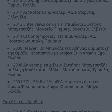
2015 Drawing Now, συμμετοχή με την γκαλερί ΑΔ,
Παρίσι, Γαλλία
2014 Art Rotterdam, γκαλερί ΑΔ, Ρότερνταμ,
Ολλανδία
2013 Enter Views on Crisis, επιμέλεια Σωτήρης
Μπαχτσετζής, Μουσείο Tinguely, Βασιλεία, Ελβετία
2011 CI Contemporary Istanbul, γκαλερί ΑΔ,
Κωσταντινούπολη, Τουρκία
2009 Heaven, 2η Μπιενάλε της Αθήνας, συμμετοχή
της Ομάδα Φιλοπάππου με project Et in Arcadia Ego,
Ελλάδα
2006 An outing, επιμέλεια Σωτήρης Μπαχτσετζής,
συλλογή Μπέλτσιου, Μύλος Ματσόπουλου, Τρίκαλα,
Ελλάδα
2001 37º – 58º Β / 23º- 43ºΑ, συμμετοχή με την
Ομάδα Φιλοπάππου, λόφος Φιλοπάππου, Αθήνα,
Ελλάδα
Επιμέλειες – Βραβεία