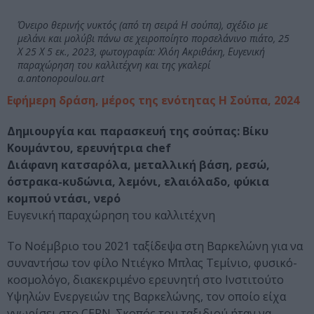
Όνειρο θερινής νυκτός (από τη σειρά Η σούπα), σχέδιο με
μελάνι και μολύβι πάνω σε χειροποίητο πορσελάνινο πιάτο, 25
Χ 25 Χ 5 εκ., 2023, φωτογραφία: Χλόη Ακριθάκη, Ευγενική
παραχώρηση του καλλιτέχνη και της γκαλερί
a.antonopoulou.art
Εφήμερη δράση, μέρος της ενότητας Η Σούπα, 2024
Δημιουργία και παρασκευή της σούπας: Βίκυ
Κουμάντου, ερευνήτρια chef
Διάφανη κατσαρόλα, μεταλλική βάση, ρεσώ,
όστρακα-κυδώνια, λεμόνι, ελαιόλαδο, φύκια
κομπού ντάσι, νερό
Ευγενική παραχώρηση του καλλιτέχνη
Το Νοέμβριο του 2021 ταξίδεψα στη Βαρκελώνη για να
συναντήσω τον φίλο Ντιέγκο Μπλας Τεμίνιο, φυσικό-
κοσμολόγο, διακεκριμένο ερευνητή στο Ινστιτούτο
Υψηλών Ενεργειών της Βαρκελώνης, τον οποίο είχα
γνωρίσει στο CERN. Σκοπός του ταξιδιού ήταν να