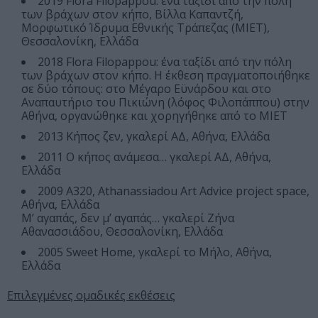
2019 Flora Filopappou: ένα ταξίδι από την πόλη
των βράχων στον κήπο, Βίλλα Καπαντζή,
Μορφωτικό Ίδρυμα Εθνικής Τράπεζας (ΜΙΕΤ),
Θεσσαλονίκη, Ελλάδα
2018 Flora Filopappou: ένα ταξίδι από την πόλη
των βράχων στον κήπο. Η έκθεση πραγματοποιήθηκε
σε δύο τόπους: στο Μέγαρο Εϋνάρδου και στο
Αναπαυτήριο του Πικιώνη (λόφος Φιλοπάππου) στην
Αθήνα, οργανώθηκε και χορηγήθηκε από το ΜΙΕΤ
2013 Κήπος ζεν, γκαλερί ΑΔ, Αθήνα, Ελλάδα
2011 Ο κήπος ανάμεσα… γκαλερί ΑΔ, Αθήνα,
Ελλάδα
2009 A320, Athanassiadou Art Advice project space,
Αθήνα, Ελλάδα
Μ’ αγαπάς, δεν μ’ αγαπάς… γκαλερί Ζήνα
Αθανασσιάδου, Θεσσαλονίκη, Ελλάδα
2005 Sweet Home, γκαλερί το Μήλο, Αθήνα,
Ελλάδα
Επιλεγμένες ομαδικές εκθέσεις