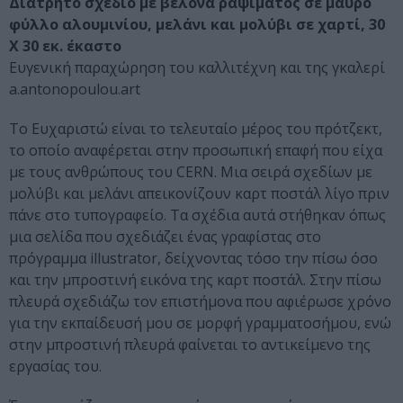
Διάτρητο σχέδιο με βελόνα ραψίματος σε μαύρο
φύλλο αλουμινίου, μελάνι και μολύβι σε χαρτί, 30
Χ 30 εκ. έκαστο
Ευγενική παραχώρηση του καλλιτέχνη και της γκαλερί
a.antonopoulou.art
Το Ευχαριστώ είναι το τελευταίο μέρος του πρότζεκτ,
το οποίο αναφέρεται στην προσωπική επαφή που είχα
με τους ανθρώπους του CERN. Μια σειρά σχεδίων με
μολύβι και μελάνι απεικονίζουν καρτ ποστάλ λίγο πριν
πάνε στο τυπογραφείο. Τα σχέδια αυτά στήθηκαν όπως
μια σελίδα που σχεδιάζει ένας γραφίστας στο
πρόγραμμα illustrator, δείχνοντας τόσο την πίσω όσο
και την μπροστινή εικόνα της καρτ ποστάλ. Στην πίσω
πλευρά σχεδιάζω τον επιστήμονα που αφιέρωσε χρόνο
για την εκπαίδευσή μου σε μορφή γραμματοσήμου, ενώ
στην μπροστινή πλευρά φαίνεται το αντικείμενο της
εργασίας του.