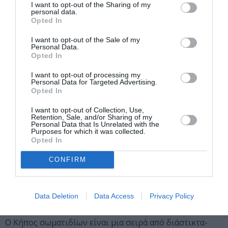
στεγνώνουν το χαρτί στα ορεινά χωριά του Νεπάλ.
I want to opt-out of the Sharing of my
personal data.
Opted In
Ν.Π.
I want to opt-out of the Sale of my
Θάλαμος φυσαλίδων από την ενότητα Κήπος
Personal Data.
Opted In
σωματιδίων, 2023
I want to opt-out of processing my
Βαμβακερό χαρτί (γλυπτό) 25 Χ 15 Χ 15 εκ., σίδερο
Personal Data for Targeted Advertising.
Opted In
(βάση), 30Χ 14,2 Χ 14,2 εκ.
Ευγενική παραχώρηση του καλλιτέχνη και της γκαλερί
I want to opt-out of Collection, Use,
Retention, Sale, and/or Sharing of my
a.antonopoulou.art
Personal Data that Is Unrelated with the
Purposes for which it was collected.
Κήπος σωματιδίων Ι – ΙV, 2023
Opted In
CONFIRM
Διάτρητο με βελόνα ραψίματος φύλλο αλουμινίου
επικολλημένο σε dibond, 135 Χ 105 εκ. έκαστο
Ευγενική παραχώρηση του καλλιτέχνη και της γκαλερί
Data Deletion
Data Access
Privacy Policy
a.antonopoulou.art
Ο Κήπος σωματιδίων είναι μια σειρά από διάστικτα-