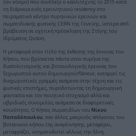
τον κόσμο) που συνέλεξε ο καλλιτέχνης το 2015 κατά
τη διάρκεια ενός ερευνητικού residency στο
πειραματικό κέντρο πυρηνικών ερευνών και
σωματιδιακής φυσικής CERN της Γενεύης, ύστερα από
βράβευση σε σχετική πρόσκληση της Στέγης του
Ιδρύματος Ωνάση.
Η μεταφορά στον τίτλο της έκθεσης της έννοιας του
Κήπου, που βρίσκεται πάντα στον πυρήνα της
διαπολιτισμικής και βοτανολογικής έρευνας του
ξεχωριστού αυτού δημιουργού/flâneur, καταργεί τις
διαχωριστικές γραμμές ανάμεσα στην τέχνη και τις
φυσικές επιστήμες, πυροδοτώντας τη δημιουργική
φαντασία και τον ποιητικό στοχασμό αλλά και
υβριδικές συνομιλίες ανάμεσα σε διαφορετικές
κοινότητες. Ο Κήπος σωματιδίων του
Νίκου
Παπαδόπουλου
, σαν άλλος μακρινός απόγονος του
βοτανικού κήπου της αναγέννησης, μεταφέρει,
μεταφράζει, νοηματοδοτεί αλλιώς την ξένη,