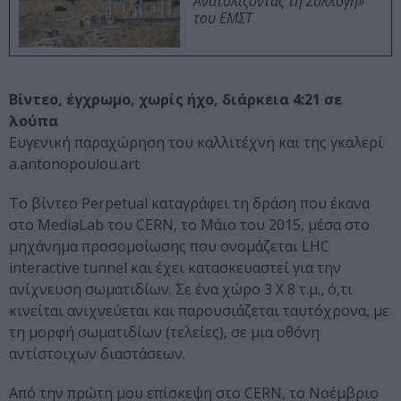
Ανατολίζοντας τη Συλλογή»
του ΕΜΣΤ
Bίντεο, έγχρωμο, χωρίς ήχο, διάρκεια 4:21 σε
λούπα
Ευγενική παραχώρηση του καλλιτέχνη και της γκαλερί
a.antonopoulou.art
Το βίντεο Perpetual καταγράφει τη δράση που έκανα
στο MediaLab του CERN, το Μάιο του 2015, μέσα στο
μηχάνημα προσομοίωσης που ονομάζεται LHC
interactive tunnel και έχει κατασκευαστεί για την
ανίχνευση σωματιδίων. Σε ένα χώρο 3 Χ 8 τ.μ., ό,τι
κινείται ανιχνεύεται και παρουσιάζεται ταυτόχρονα, με
τη μορφή σωματιδίων (τελείες), σε μια οθόνη
αντίστοιχων διαστάσεων.
Από την πρώτη μου επίσκεψη στο CERN, το Νοέμβριο