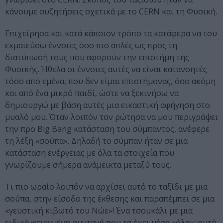
κάνουμε συζητήσεις σχετικά με το CERN και τη Φυσική.
Επιχείρησα και κατά κάποιον τρόπο τα κατάφερα να του
εκμαιεύσω έννοιες όσο πιο απλές ως προς τη
διατύπωσή τους που αφορούν την επιστήμη της
Φυσικής. Ήθελα οι έννοιες αυτές να είναι κατανοητές
τόσο από εμένα, που δεν είμαι επιστήμονας, όσο ακόμη
και από ένα μικρό παιδί, ώστε να ξεκινήσω να
δημιουργώ με βάση αυτές μια εικαστική αφήγηση στο
μυαλό μου. Όταν λοιπόν τον ρώτησα να μου περιγράψει
την προ Big Bang κατάσταση του σύμπαντος, ανέφερε
τη λέξη «σούπα». Δηλαδή το σύμπαν ήταν σε μια
κατάσταση ενέργειας με όλα τα στοιχεία που
γνωρίζουμε σήμερα ανάμεικτα μεταξύ τους.
Τι πιο ωραίο λοιπόν να αρχίσει αυτό το ταξίδι με μια
σούπα, στην είσοδο της έκθεσης και παραπέμπει σε μια
«γευστική κιβωτό του Νώε»! Ένα τσουκάλι με μια
ειδικά φτιαγμένη συνταγή που τα έχει μέσα «όλα»: φυτά