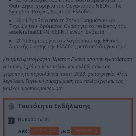
2018 Εκδοχές του κήπου, συν-επιμέλεια με τη
Φαίη Ζήκα, χορηγία του Οργανισμού NEON, The
Symptom Project, Άμφισσα, Ελλάδα
2014 Βραβείο από τη Στέγη Γραμμάτων και
Τεχνών του Ιδρύματος Ωνάση για το residency του
accelerateatCERN, CERN, Γενεύη, Ελβετία
2010 Δημιουργία του λογότυπου της Εθνικής
Λυρικής Σκηνής της Ελλάδας μετά από διαγωνισμό
Κεντρική φωτογραφία θέματος: Εικόνα από την εγκατάσταση
Η Σούπα, Σχέδια Ι-VI με μελάνι και μολύβι πάνω σε
χειροποίητα πορσελάνινα πιάτα, 2023, φωτογραφία: Χλόη
Ακριθάκη, Ευγενική παραχώρηση του καλλιτέχνη και της
γκαλερί a.antonopoulou.art
Ταυτότητα Εκδήλωσης
Ημερομηνία:
21/03/2024
30/06/2024
Από:
Εως: