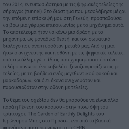
του 2014, εντυπωσιάστηκα με τις ψηφιακές τελείες της
σήραγγας (tunnel). Στο διάστημα που μεσολάβησε μέχρι
την επόμενη επίσκεψή μου στη Γενεύη, προσπαθούσα
να βρω μια γέφυρα επικοινωνίας με το μηχάνημα αυτό.
Το αποτέλεσμα ήταν να κάνω μια δράση με το
μηχάνημα, ως μοναδικό θεατή, και τον σωματικό
διάλογο που αναπτυσσόταν μεταξύ μας. Από τη μια,
ήταν ο ανιχνευτής και η οθόνη με τις ψηφιακές τελείες,
από την άλλη, εγώ ο ίδιος που χρησιμοποιούσα ένα
τελάρο πάνω σε ένα καβαλέτο ξαναζωγραφίζοντας με
τελείες, με τη βοήθεια ενός μεγεθυντικού φακού και
μαρκαδόρων. Και ό,τι έκανα ανιχνευόταν και
παρουσιαζόταν στην οθόνη με τελείες.
Το θέμα του σχεδίου δεν θα μπορούσε να είναι άλλο
παρά η Γένεση του κόσμου –στην πίσω όψη του
τρίπτυχου The Garden of Earthly Delights του
Ιερώνυμου Μπος στο Πράδο–, ένα από τα βασικά
φαινόμενα που ερευνώνται στο CERN.