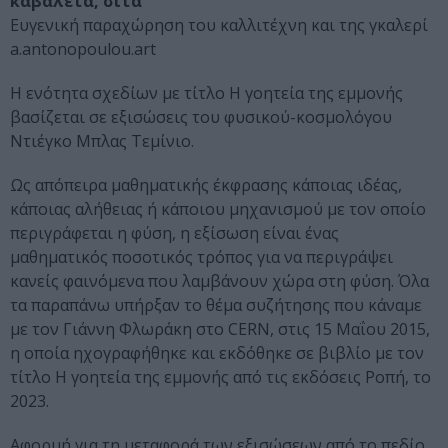
καβαλέτα, σίτα
Ευγενική παραχώρηση του καλλιτέχνη και της γκαλερί
a.antonopoulou.art
Η ενότητα σχεδίων με τίτλο Η γοητεία της εμμονής
βασίζεται σε εξισώσεις του φυσικού-κοσμολόγου
Ντιέγκο Μπλας Τεμίνιο.
Ως απόπειρα μαθηματικής έκφρασης κάποιας ιδέας,
κάποιας αλήθειας ή κάποιου μηχανισμού με τον οποίο
περιγράφεται η φύση, η εξίσωση είναι ένας
μαθηματικός ποσοτικός τρόπος για να περιγράψει
κανείς φαινόμενα που λαμβάνουν χώρα στη φύση. Όλα
τα παραπάνω υπήρξαν το θέμα συζήτησης που κάναμε
με τον Γιάννη Φλωράκη στο CERN, στις 15 Μαΐου 2015,
η οποία ηχογραφήθηκε και εκδόθηκε σε βιβλίο με τον
τίτλο Η γοητεία της εμμονής από τις εκδόσεις Ροπή, το
2023.
Αφορμή για τη μεταφορά των εξισώσεων από το πεδίο