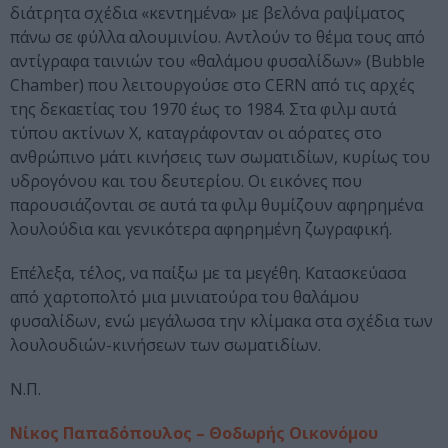
διάτρητα σχέδια «κεντημένα» με βελόνα ραψίματος
πάνω σε φύλλα αλουμινίου. Αντλούν το θέμα τους από
αντίγραφα ταινιών του «θαλάμου φυσαλίδων» (Bubble
Chamber) που λειτουργούσε στο CERN από τις αρχές
της δεκαετίας του 1970 έως το 1984. Στα φιλμ αυτά
τύπου ακτίνων Χ, καταγράφονταν οι αόρατες στο
ανθρώπινο μάτι κινήσεις των σωματιδίων, κυρίως του
υδρογόνου και του δευτερίου. Οι εικόνες που
παρουσιάζονται σε αυτά τα φιλμ θυμίζουν αφηρημένα
λουλούδια και γενικότερα αφηρημένη ζωγραφική.
Επέλεξα, τέλος, να παίξω με τα μεγέθη. Κατασκεύασα
από χαρτοπολτό μια μινιατούρα του θαλάμου
φυσαλίδων, ενώ μεγάλωσα την κλίμακα στα σχέδια των
λουλουδιών-κινήσεων των σωματιδίων.
Ν.Π.
Νίκος Παπαδόπουλος – Θοδωρής Οικονόμου