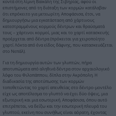
κοντά στη λίμνη Βαïκάλη της Σιβηρίας, αφού οι
επιστήμονες από τη διάταξη των κορμών κατάλαβαν
ότι επρόκειτο για μετεωρίτη. Αποφάσισα, έτσι, να
δημιουργήσω μια εγκατάσταση από χάρτινους
κατεστραμμένους κορμούς δέντρων και θραύσματά
τους – χάρτινοι κορμοί, μιας και το χαρτί κατασκευής
προέρχεται από δέντρα (πρόκειται για χειροποίητο
χαρτί Λόκτα από ένα είδος δάφνης, που κατασκευάζεται
στο Νεπάλ).
Για τη δημιουργία αυτών των γλυπτών, πήρα
αποτυπώματα από αληθινά δέντρα στον αρχαιολογικό
λόφο του Φιλοπάππου, δίπλα στην Ακρόπολη. Η
διαδικασία της αποτύπωσης των κορμών
τοποθετώντας το χαρτί απευθείας στο δέντρο-μοντέλο
είχε ως αποτέλεσμα το γλυπτό να έχει δύο όψεις, μια
εξωτερική και μια εσωτερική. Αποφάσισα, όπου αυτό
επιτρέπεται, να δείξω και την εσωτερική πλευρά του
γλυπτού, εκείνη που συνήθως είναι αόρατη, έχοντας