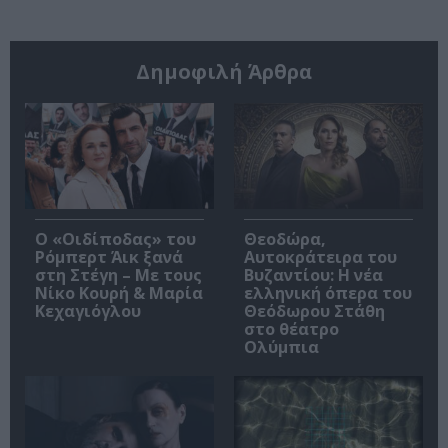
Δημοφιλή Άρθρα
O «Οιδίποδας» του
Θεοδώρα,
Ρόμπερτ Άικ ξανά
Αυτοκράτειρα του
στη Στέγη – Με τους
Βυζαντίου: Η νέα
Νίκο Κουρή & Μαρία
ελληνική όπερα του
Κεχαγιόγλου
Θεόδωρου Στάθη
στο θέατρο
Ολύμπια