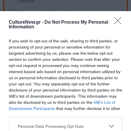
Παλλήνη
Πληροφορίες / Κρατήσεις:
CultureNow.gr -
Do Not Process My Personal
Τηλ: 210-8176700 |
ea.gr
Information
Ακολουθήστε το Culturenow.gr στο
Google News
και
If you wish to opt-out of the sale, sharing to third parties, or
μάθετε πρώτοι όλες τις ειδήσεις
processing of your personal or sensitive information for
targeted advertising by us, please use the below opt-out
Δείτε όλα τα
τελευταία νέα
για την Τέχνη και τον
section to confirm your selection. Please note that after your
Πολιτισμό στο
Culturenow.gr
opt-out request is processed you may continue seeing
interest-based ads based on personal information utilized by
us or personal information disclosed to third parties prior to
Νέοι Διαγωνισμοί
❯
your opt-out. You may separately opt-out of the further
disclosure of your personal information by third parties on the
Tags
IAB’s list of downstream participants. This information may
also be disclosed by us to third parties on the
IAB’s List of
ΔΩΡΕΑΝ ΕΚΔΗΛΩΣΕΙΣ
ΕΙΚΑΣΤΙΚΕΣ ΕΚΘΕΣΕΙΣ
Downstream Participants
that may further disclose it to other
third parties.
ΦΩΤΟΓΡΑΦΙΑ
Personal Data Processing Opt Outs