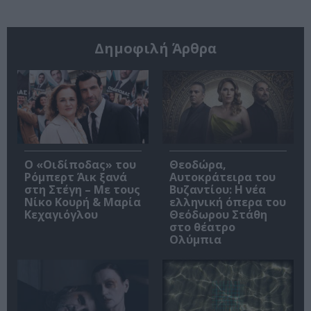
Δημοφιλή Άρθρα
O «Οιδίποδας» του
Θεοδώρα,
Ρόμπερτ Άικ ξανά
Αυτοκράτειρα του
στη Στέγη – Με τους
Βυζαντίου: Η νέα
Νίκο Κουρή & Μαρία
ελληνική όπερα του
Κεχαγιόγλου
Θεόδωρου Στάθη
στο θέατρο
Ολύμπια