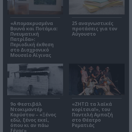
«Απομακρυσμένα
25 αναγνωστικές
Βουνά και Ποτάμια:
προτάσεις για τον
Πνευματική
Αύγουστο
Πατρίδα»:
Περιοδική έκθεση
στο Διαχρονικό
Μουσείο Αίγινας
9ο Φεστιβάλ
«ΖΗΤΩ τα λαϊκά
Ντοκιμαντέρ
κορίτσια!», του
Καρύστου – «Ξένος
Παντελή Αμπαζή
εδώ, ξένος εκεί,
στο Θέατρο
όπου κι αν πάω
Ρεματιάς
ξένος»