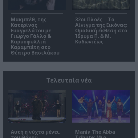
Μακμπέθ, της
32οι Πλοές – Το
Κατερίνας
Αίνιγμα της Εικόνας:
Ευαγγελάτου με
Ομαδική έκθεση στο
Γιώργο Γάλλο &
Ίδρυμα Π. & Μ.
Καρυοφυλλιά
Κυδωνιέως
Καραμπέτη στο
Θέατρο Βασιλάκου
Τελευταία νέα
Αυτή η νύχτα μένει,
Mania The Abba
του Θάνου
Tribute: Μια