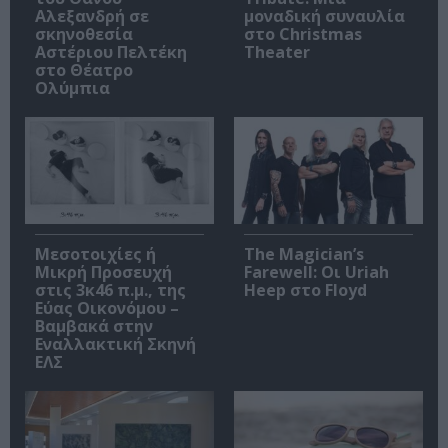
Αλεξανδρή σε
μοναδική συναυλία
σκηνοθεσία
στο Christmas
Αστέριου Πελτέκη
Theater
στο Θέατρο
Ολύμπια
Μεσοτοιχίες ή
The Magician’s
Μικρή Προσευχή
Farewell: Οι Uriah
στις 3κ46 π.μ., της
Heep στο Floyd
Εύας Οικονόμου –
Βαμβακά στην
Εναλλακτική Σκηνή
ΕΛΣ