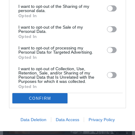
Newsletter
I want to opt-out of the Sharing of my
personal data.
Κάθε βδομάδα στο e-mail σας τα τελευταία νέα για
Opted In
την Τέχνη και τον Πολιτισμό!
I want to opt-out of the Sale of my
Personal Data.
Opted In
I want to opt-out of processing my
Personal Data for Targeted Advertising.
Opted In
Ακολουθήστε το Culturenow.gr
I want to opt-out of Collection, Use,
Retention, Sale, and/or Sharing of my
Personal Data that Is Unrelated with the
Purposes for which it was collected.
Opted In
Σχετικά Άρθρα
CONFIRM
Data Deletion
Data Access
Privacy Policy