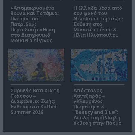
«Απομακρυσμένα
Η Ελλάδα μέσα από
Βουνά και Ποτάμια:
τον φακό του
Πνευματική
Νικόλαου Τομπάζη:
Πατρίδα»:
Έκθεση στο
Περιοδική έκθεση
Μουσείο Πάνου &
στο Διαχρονικό
Ηλία Ηλιόπουλου
Μουσείο Αίγινας
Σαρωνίς Βατικιώτη
Απόστολος
Γκάτσου –
Χαντζαράς –
Διαφάνειες Ζωής:
«Κλεμμένος
Έκθεση στο Katheti
Πειρατής» &
Summer 2026
“Beauty and Blue”:
Διπλή παράλληλη
έκθεση στην Πάτμο