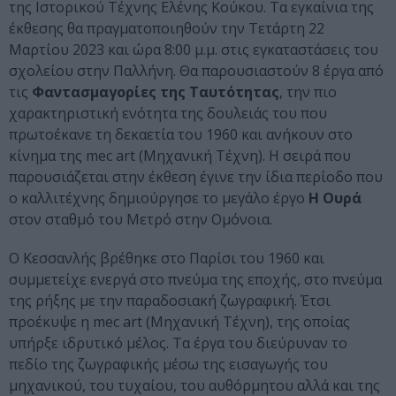
της Ιστορικού Τέχνης Ελένης Κούκου. Τα εγκαίνια της
έκθεσης θα πραγματοποιηθούν την Τετάρτη 22
Μαρτίου 2023 και ώρα 8:00 μ.μ. στις εγκαταστάσεις του
σχολείου στην Παλλήνη. Θα παρουσιαστούν 8 έργα από
τις
Φαντασμαγορίες της Ταυτότητας
, την πιο
χαρακτηριστική ενότητα της δουλειάς του που
πρωτοέκανε τη δεκαετία του 1960 και ανήκουν στο
κίνημα της mec art (Μηχανική Τέχνη). Η σειρά που
παρουσιάζεται στην έκθεση έγινε την ίδια περίοδο που
ο καλλιτέχνης δημιούργησε το μεγάλο έργο
Η Ουρά
στον σταθμό του Μετρό στην Ομόνοια.
Ο Κεσσανλής βρέθηκε στο Παρίσι του 1960 και
συμμετείχε ενεργά στο πνεύμα της εποχής, στο πνεύμα
της ρήξης με την παραδοσιακή ζωγραφική. Έτσι
προέκυψε η mec art (Μηχανική Τέχνη), της οποίας
υπήρξε ιδρυτικό μέλος. Τα έργα του διεύρυναν το
πεδίο της ζωγραφικής μέσω της εισαγωγής του
μηχανικού, του τυχαίου, του αυθόρμητου αλλά και της