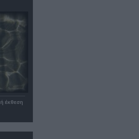
κή έκθεση