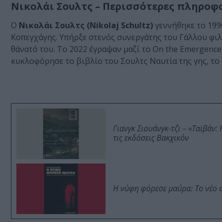
Νικολάι Σουλτς – Περισσότερες πληροφο
Ο
Νικολάι Σουλτς (Nikolaj Schultz)
γεννήθηκε το 199
Κοπεγχάγης. Υπήρξε στενός συνεργάτης του Γάλλου φι
θάνατό του. Το 2022 έγραψαν μαζί το On the Emergence o
κυκλοφόρησε το βιβλίο του Σουλτς Ναυτία της γης, το
Γιανγκ Σιουάνγκ-τζι – «Ταϊβάν
τις εκδόσεις Βακχικόν
Η νύφη φόρεσε μαύρα: Το νέο 