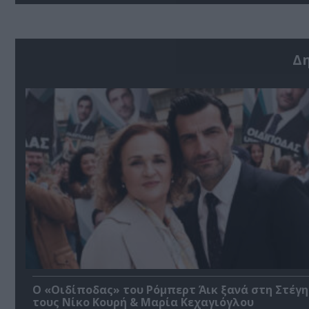
Δ
O «Οιδίποδας» του Ρόμπερτ Άικ ξανά στη Στέγη
τους Νίκο Κουρή & Μαρία Κεχαγιόγλου