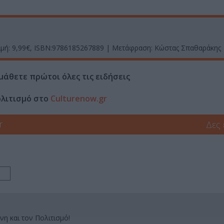
Τιμή: 9,99€, ISBN:9786185267889 | Μετάφραση: Κώστας Σπαθαράκης
μάθετε πρώτοι όλες τις ειδήσεις
ολιτισμό στο
Culturenow.gr
r
Δες
νη και τον Πολιτισμό!