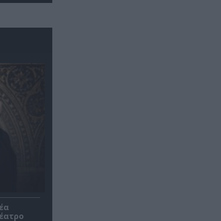
έα
θέατρο