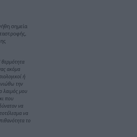
νήθη σημεία
αταστροφής,
της
Η θερμότητα
νας ακόμα
σιολογικοί ή
α νιώθω την
 ο λαιμός μου
κι που
αδύνατον να
αποτέλεσμα να
 πιθανότητα το