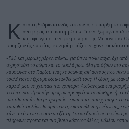
Κ
ατά τη διάρκεια ενός καύσωνα, η ύπαρξη του α
αναφοράς του καταρρέουν. Για να ξεφύγει από 
καταφεύγει σε ένα μικρό νησί της Μεσογείου. Ο
υπαρξιακής ναυτίας: το νησί μοιάζει να χάνεται κάτω απ
«Εδώ και μερικές μέρες, πέφτω για ύπνο πολύ αργά, όχι από 
αχρηστεύει το σώμα και το μυαλό μου: όλα μοιάζουν πιο αργά
καύσωνας στο Παρίσι, ένας καύσωνας απ’ αυτούς που ήταν ε
τουλάχιστον έχουμε εξοικειωθεί μαζί τους. Η ζέστη με εξαντ
καρδιά μου να χτυπάει πιο γρήγορα. Αισθάνομαι ένα μυρμήγκ
κλείνει. Δεν είμαι σίγουρος αν προηγείται το αίσθημα ή η 
υποτίθεται ότι θα με ηρεμούσε είναι αυτό που χτύπησε το κ
κοιμηθώ, αυξάνει θεαματικά την κατανάλωση ενέργειας, εκπ
κάνει ακόμη περισσότερη ζέστη. Για να δροσίσω το σώμα μο
πληρώνει πρώτα και πιο βίαια κάποιος άλλος, μάλλον κάπο