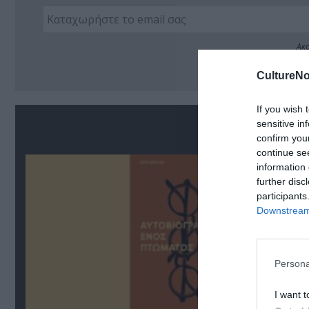
Ακο
CultureNo
If you wish 
Σ
sensitive in
confirm you
continue se
information 
further disc
participants
Downstream 
Persona
I want t