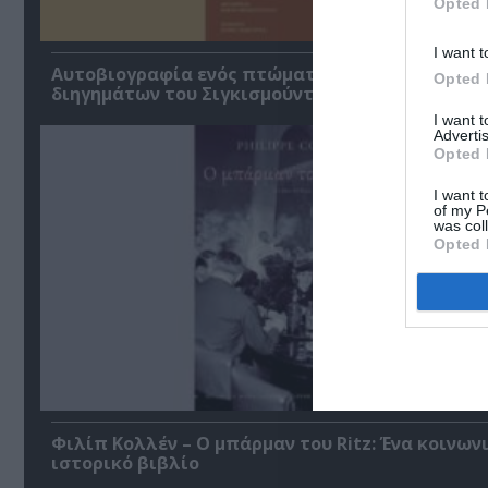
Opted 
I want t
Αυτοβιογραφία ενός πτώματος: Μια συλλογή
Opted 
διηγημάτων του Σιγκισμούντ Κρζιζανόφσκι
I want 
Advertis
Opted 
I want t
of my P
was col
Opted 
Φιλίπ Κολλέν – Ο μπάρμαν του Ritz: Ένα κοινων
ιστορικό βιβλίο