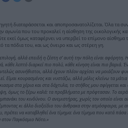
φηγητή διαταράσσεται και αποπροσανατολίζεται. Όλα τα συ
την αγωνία που του προκαλεί η αίσθηση της οικολογικής κ
ύτε εκεί όμως καταφέρνει να υπερβεί το επίμονο αίσθημα 
ό τα πόδια του, και ως όνειρο και ως στέρεη γη.
επιλογή, αλλά επειδή η ζέστη σ’ αυτή την πόλη είναι αφόρητη. 
, κάθε λεπτό διαρκεί πιο πολύ, κάθε κίνηση είναι πιο βαριά. Έ
ντελώς ασυνήθιστοι, αλλά έχουν πλέον αρχίσει να μοιάζουν φυ
λεί. Είμαι κουρασμένος και νυστάζω, αλλά μόλις κλείνω τα μάτι
ιασμα στα χέρια και στα δάχτυλα, το στήθος μου σφίγγεται και
σκέψη, όμως το ξέρω καλά: τα προβλήματα με πρόφτασαν. Το αερά
αμπανάκι του κινδύνου. Ο ανεμιστήρας, χωρίς τον οποίο είναι 
έμποντας κι άλλο διοξείδιο του άνθρακα στην ατμόσφαιρα, με 
υ, πρέπει να καταβληθεί ένα τίμημα: ένα τίμημα που κατά πάσα
υ στον Παγκόσμιο Νότο.»