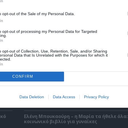
In
o opt-out of the Sale of my Personal Data.
Αντόνιο Πόρτσια – Φωνές: Ένα βιβλίο ως ε
In
διάλογος
to opt-out of processing my Personal Data for Targeted
ing.
In
o opt-out of Collection, Use, Retention, Sale, and/or Sharing
ersonal Data that Is Unrelated with the Purposes for which it
lected.
In
CONFIRM
Data Deletion
Data Access
Privacy Policy
ικό
Ελένη Μπουκαούρη – η Μαρία τα ήθελε όλα:
κοινωνικό βιβλίο για γυναίκες