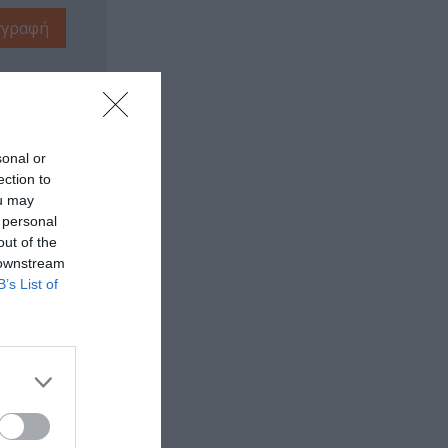
sonal or
ection to
ou may
 personal
out of the
 downstream
B’s List of