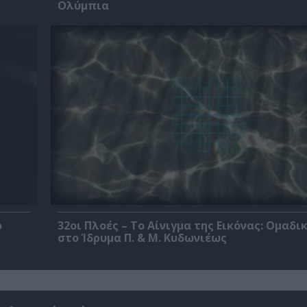
Ολύμπια
ο
32οι Πλοές – Το Αίνιγμα της Εικόνας: Ομαδι
στο Ίδρυμα Π. & Μ. Κυδωνιέως