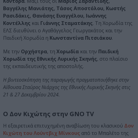
Κοντόρα
. Μαζί τους οι
Μάριος Σαραντίδης,
Βαγγέλης Μανιάτης, Τάσος Αποστόλου, Κωστής
Ρασιδάκις, Θανάσης Ευαγγέλου, Ιωάννης
Κοντέλλης
και
Γιάννης Σταματάκης
. Τη Χορωδία της
ΕΛΣ διευθύνει ο Αγαθάγγελος Γεωργακάτος και την
Παιδική Χορωδία η
Κωνσταντίνα Πιτσιάκου
.
Με την
Ορχήστρα
, τη
Χορωδία
και την
Παιδική
Χορωδία της Εθνικής Λυρικής Σκηνής
, στο πλαίσιο
της εκπαιδευτικής της αποστολής.
Η βιντεοσκόπηση της παραγωγής πραγματοποιήθηκε στην
Αίθουσα Σταύρος Νιάρχος της Εθνικής Λυρικής Σκηνής στις
21 & 27 Δεκεμβρίου 2024.
Ο Δον Κιχώτης στην GNO TV
Η εξαιρετικά επιτυχημένη αναβίωση του κλασικού
Δον
Κιχώτη του Λούντβιχ Μίνκους
από το Μπαλέτο της