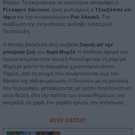
θέατρο. Τα σκηνικά και τα κοστούμια υπογράφει ο
Ρίτσαρντ Χάντσον
, τους φωτισμούς ο
Τζουζέππε ντι
Ιόριο
και την κινησιολογία ο
Ρον Χάουελ
. Την
αναβίωση της σκηνοθεσίας ανέλαβε η Κατερίνα
Πετσατώδη.
Η Μποέμ βασίζεται στη νουβέλα
Σκηνές απ’ την
μποέμικη ζωή
του
Ανρύ Μυρζέ
. Η υπόθεση αφορά τον
έρωτα ανάμεσα στον ποιητή Ροντόλφο και τη ράφτρα
Μιμή με φόντο το παγωμένο χριστουγεννιάτικο
Παρίσι, από τη στιγμή που συναντιούνται έως τον
θάνατό της από φυματίωση. Ο Πουτσίνι με τη μουσική
του περιγράφει, μεταφέροντας με τρόπο συγκλονιστικό
στον θεατή, όλη την παλέτα των συναισθημάτων: την
ανεμελιά, τη χαρά, τον μεγάλο έρωτα, την απόγνωση.
ΜΗΝ ΧΑΣΕΙΣ!