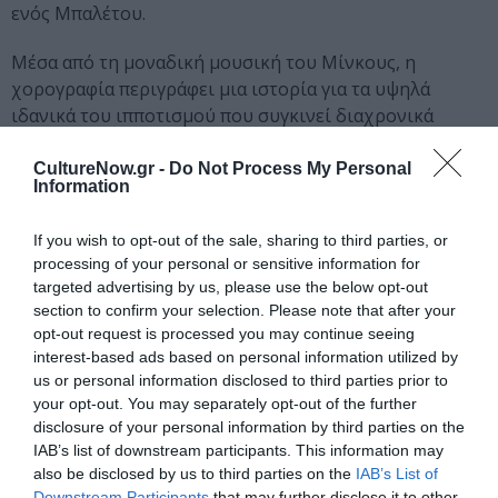
ενός Μπαλέτου.
Μέσα από τη μοναδική μουσική του Μίνκους, η
χορογραφία περιγράφει μια ιστορία για τα υψηλά
ιδανικά του ιπποτισμού που συγκινεί διαχρονικά
συνδυάζοντας κωμικά και ρομαντικά στοιχεία.
Την παραγωγή του Δον Κιχώτη, η οποία
CultureNow.gr -
Do Not Process My Personal
Information
πρωτοπαρουσιάστηκε με μεγάλη επιτυχία στην
Αίθουσα Σταύρος Νιάρχος τον Νοέμβριο του 2022,
If you wish to opt-out of the sale, sharing to third parties, or
υπογράφουν ο χορογράφος Τιάγκο Μπορντίν, ο οποίος
processing of your personal or sensitive information for
αναβιώνει την κλασική χορογραφία του Πετιπά, ο
targeted advertising by us, please use the below opt-out
σκηνογράφος Γιώργος Σουγλίδης, η fashion designer
section to confirm your selection. Please note that after your
Μαίρη Κατράντζου, ο φωτιστής
Χρήστος Τζιόγκας
και
opt-out request is processed you may continue seeing
η animator
Ειρήνη Βιανέλλη
. Την Ορχήστρα της ΕΛΣ
interest-based ads based on personal information utilized by
διευθύνει ο
Στάθης Σούλης
.
us or personal information disclosed to third parties prior to
your opt-out. You may separately opt-out of the further
disclosure of your personal information by third parties on the
Τους ρόλους της Κίτρι και του Μπαζίλιο ερμηνεύουν
IAB’s list of downstream participants. This information may
δύο εξαιρετικοί guest χορευτές, η
Μάντισον Γιανγκ
also be disclosed by us to third parties on the
IAB’s List of
και ο
Βίκτορ Καϊσέτα
. Στον ρόλο της Μερσέντες η Α΄
Downstream Participants
that may further disclose it to other