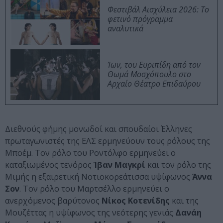
Φεστιβάλ Αισχύλεια 2026: Το
φετινό πρόγραμμα
αναλυτικά
Ίων, του Ευριπίδη από τον
Θωμά Μοσχόπουλο στο
Αρχαίο Θέατρο Επιδαύρου
Διεθνούς φήμης μονωδοί και σπουδαίοι Έλληνες
πρωταγωνιστές της ΕΛΣ ερμηνεύουν τους ρόλους της
Μποέμ. Τον ρόλο του Ροντόλφο ερμηνεύει ο
καταξιωμένος τενόρος
Ίβαν Μαγκρί
και τον ρόλο της
Μιμής η εξαιρετική Νοτιοκορεάτισσα υψίφωνος
Άννα
Σον
. Τον ρόλο του Μαρτσέλλο ερμηνεύει ο
ανερχόμενος βαρύτονος
Νίκος Κοτενίδης
και της
Μουζέττας η υψίφωνος της νεότερης γενιάς
Δανάη