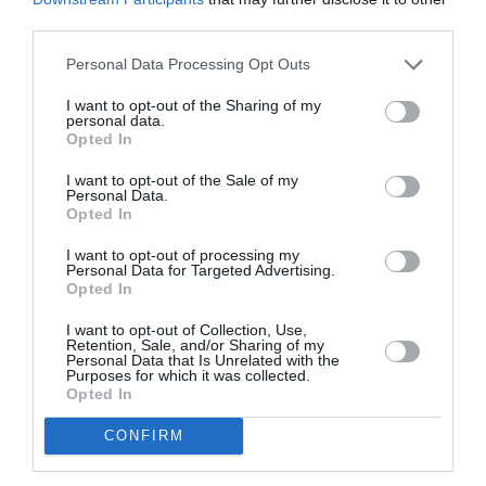
Χορεύτρια της ΕΛΣ
Ελεάνα Ανδρεούδη
και στον ρόλο
third parties.
του Εσπάντα ο Α΄ Χορευτής της ΕΛΣ
Βαγγέλης Μπίκος
.
Personal Data Processing Opt Outs
Με την
Ορχήστρα,
το
Μπαλέτο
και τη συμμετοχή
I want to opt-out of the Sharing of my
σπουδαστών της
Ανώτερης Επαγγελματικής Σχολής
personal data.
Χορού της ΕΛΣ
.
Opted In
I want to opt-out of the Sale of my
Η βιντεοσκόπηση της παραγωγής πραγματοποιήθηκε στην
Personal Data.
Αίθουσα Σταύρος Νιάρχος της Εθνικής Λυρικής Σκηνής στις 7
Opted In
& 8 Δεκεμβρίου 2024.
I want to opt-out of processing my
Personal Data for Targeted Advertising.
Opted In
Ταυτότητα Εκδήλωσης
I want to opt-out of Collection, Use,
Retention, Sale, and/or Sharing of my
Ημερομηνία:
Personal Data that Is Unrelated with the
Purposes for which it was collected.
20/05/2025
20/01/2026
Από:
Εως:
Opted In
CONFIRM
Τοποθεσία:
Online στην GNO TV