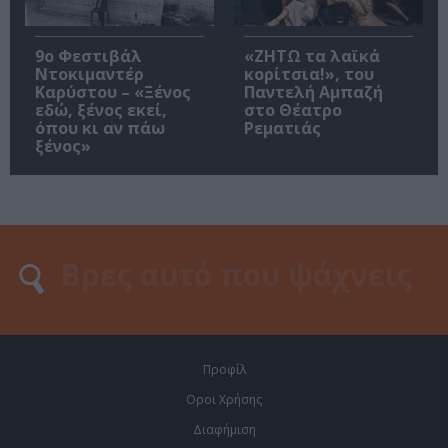
9ο Φεστιβάλ
«ΖΗΤΩ τα λαϊκά
Ντοκιμαντέρ
κορίτσια!», του
Καρύστου – «Ξένος
Παντελή Αμπαζή
εδώ, ξένος εκεί,
στο Θέατρο
όπου κι αν πάω
Ρεματιάς
ξένος»
Προφίλ
Οροι Χρήσης
Διαφήμιση