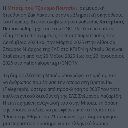
H
Μποέμ του Τζάκομο Πουτσίνι
, σε μουσική
διεύθυνση Ζακ Λακόμπ, στην εμβληματική σκηνοθεσία
του Γκρέιαμ Βικ και αναβίωση σκηνοθεσίας
Κατερίνας
Πετσατώδη
, έρχεται στην GNO TV. Ύστερα από τις
εξαιρετικά επιτυχημένες sold-out παραστάσεις τον
Δεκέμβριο 2024 και τον Μάρτιο 2025 στην Αίθουσα
Σταύρος Νιάρχος της ΕΛΣ στο ΚΠΙΣΝ η Μποέμ θα είναι
διαθέσιμη από τις 20 Μαΐου 2025 έως τις 20 Ιανουαρίου
2026 στο nationalopera.gr/GNOTV.
Τη δημοφιλέστατη Μποέμ υπογράφει ο Γκρέιαμ Βικ –
«ο άνθρωπος που έσωσε την όπερα στη Βρετανία»
(Telegraph), ύστερα από πρόσκληση το 2007 του τότε
καλλιτεχνικού διευθυντή της ΕΛΣ Στέφανου Λαζαρίδη.
Η επιτυχημένη ανάγνωσή του στην Μποέμ, τη δράση
της οποίας επέλεξε να μεταφέρει από το Παρίσι του
19ου στην Αθήνα του 21ου αιώνα, έχει δημιουργήσει
μια παράσταση ορόσημο για το ελληνικό λυρικό