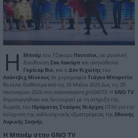
Η
Μποέμ
του Τζάκομο
Πουτσίνι,
σε μουσική
διεύθυνση
Ζακ Λακόμπ
και σκηνοθεσία
Γκρέιαμ Βικ
, και ο
Δον Κιχώτης
του
Λούντβιχ Μίνκους
σε χορογραφία
Τιάγκο Μπορντίν
,
θα είναι διαθέσιμα από τις 20 Μαΐου 2025 έως τις 20
Ιανουαρίου 2026 στο
nationalopera.gr/GNOTV
. H
GNO TV
δημιουργήθηκε και λειτουργεί με τη στήριξη της
δωρεάς του
Ιδρύματος Σταύρος Νιάρχος
(ΙΣΝ) για την
ενίσχυση της καλλιτεχνικής εξωστρέφειας της
Εθνικής
Λυρικής Σκηνής
.
Η Μποέμ στην GNO TV