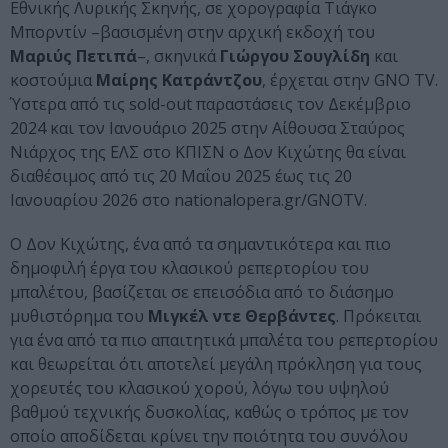
Εθνικής Λυρικής Σκηνής, σε χορογραφία Τιάγκο
Μπορντίν –βασισμένη στην αρχική εκδοχή του
Μαριύς Πετιπά
–, σκηνικά
Γιώργου Σουγλίδη
και
κοστούμια
Μαίρης Κατράντζου
, έρχεται στην GNO TV.
Ύστερα από τις sold-out παραστάσεις τον Δεκέμβριο
2024 και τον Ιανουάριο 2025 στην Αίθουσα Σταύρος
Νιάρχος της ΕΛΣ στο ΚΠΙΣΝ ο Δον Κιχώτης θα είναι
διαθέσιμος από τις 20 Μαΐου 2025 έως τις 20
Ιανουαρίου 2026 στο nationalopera.gr/GNOTV.
Ο Δον Κιχώτης, ένα από τα σημαντικότερα και πιο
δημοφιλή έργα του κλασικού ρεπερτορίου του
μπαλέτου, βασίζεται σε επεισόδια από το διάσημο
μυθιστόρημα του
Μιγκέλ ντε Θερβάντες
. Πρόκειται
για ένα από τα πιο απαιτητικά μπαλέτα του ρεπερτορίου
και θεωρείται ότι αποτελεί μεγάλη πρόκληση για τους
χορευτές του κλασικού χορού, λόγω του υψηλού
βαθμού τεχνικής δυσκολίας, καθώς ο τρόπος με τον
οποίο αποδίδεται κρίνει την ποιότητα του συνόλου