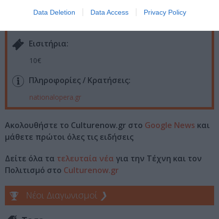
Data Deletion
Data Access
Privacy Policy
Εθνική Λυρική Σκηνή – ΚΠΙΣΝ
Eισιτήρια:
10€
Πληροφορίες / Κρατήσεις:
nationalopera.gr
Ακολουθήστε το Culturenow.gr στο
Google News
και
μάθετε πρώτοι όλες τις ειδήσεις
Δείτε όλα τα
τελευταία νέα
για την Τέχνη και τον
Πολιτισμό στο
Culturenow.gr
Νέοι Διαγωνισμοί
❯