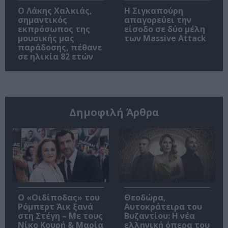
Ο Λάκης Χαλκιάς,
Η Σιγκαπούρη
σημαντικός
απαγορεύει την
εκπρόσωπος της
είσοδο σε δύο μέλη
μουσικής μας
των Massive Attack
παράδοσης, πέθανε
σε ηλικία 82 ετών
Δημοφιλή Άρθρα
O «Οιδίποδας» του
Θεοδώρα,
Ρόμπερτ Άικ ξανά
Αυτοκράτειρα του
στη Στέγη – Με τους
Βυζαντίου: Η νέα
Νίκο Κουρή & Μαρία
ελληνική όπερα του