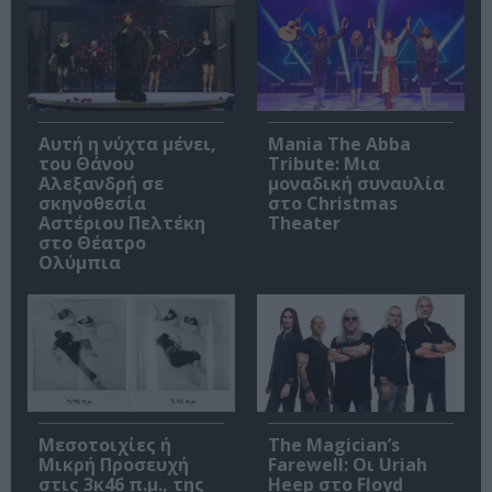
Αυτή η νύχτα μένει,
Mania The Abba
του Θάνου
Tribute: Μια
Αλεξανδρή σε
μοναδική συναυλία
σκηνοθεσία
στο Christmas
Αστέριου Πελτέκη
Theater
στο Θέατρο
Ολύμπια
Μεσοτοιχίες ή
The Magician’s
Μικρή Προσευχή
Farewell: Οι Uriah
στις 3κ46 π.μ., της
Heep στο Floyd