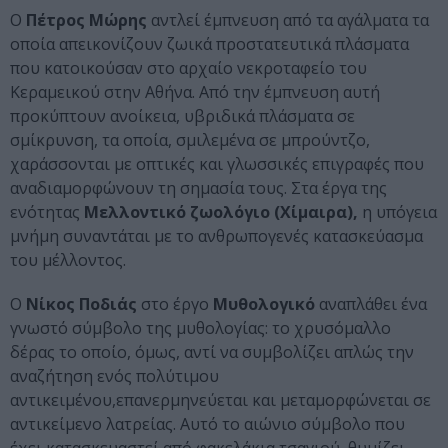
Ο
Πέτρος Μώρης
αντλεί έμπνευση από τα αγάλματα τα
οποία απεικονίζουν ζωικά προστατευτικά πλάσματα
που κατοικούσαν στο αρχαίο νεκροταφείο του
Κεραμεικού στην Αθήνα. Aπό την έμπνευση αυτή
προκύπτουν ανοίκεια, υβριδικά πλάσματα σε
σμίκρυνση, τα οποία, σμιλεμένα σε μπρούντζο,
χαράσσονται με οπτικές και γλωσσικές επιγραφές που
αναδιαμορφώνουν τη σημασία τους. Στα έργα της
ενότητας
Μελλοντικό ζωολόγιο (Χίμαιρα),
η υπόγεια
μνήμη συναντάται με το ανθρωπογενές κατασκεύασμα
του μέλλοντος.
Ο
Νίκος Ποδιάς
στο έργο
Μυθολογικό
αναπλάθει ένα
γνωστό σύμβολο της μυθολογίας: το χρυσόμαλλο
δέρας το οποίο, όμως, αντί να συμβολίζει απλώς την
αναζήτηση ενός πολύτιμου
αντικειμένου,επανερμηνεύεται και μεταμορφώνεται σε
αντικείμενο λατρείας. Αυτό το αιώνιο σύμβολο που