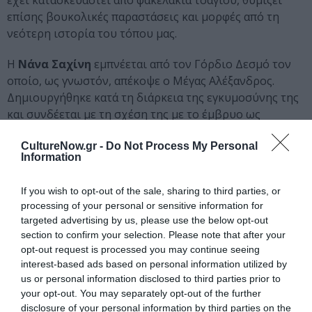
έχει κατασκευαστεί από φακελάκια τσαγιού, θυμίζει
επίσης βουκολικές παραστάσεις και μορφές από τη
νεότερη ιστορία του τόπου μας.
Η
Νάνα Σαχίνη
εμπνέεται από τον Γόρδιο Δεσμό τον
οποίο, ως γνωστόν, απέκοψε ο Μέγας Αλέξανδρος.
Δημιουργήθηκε κατά τη διάρκεια της εγκυμοσύνης της
και συνδέεται με τη σχέση της με το έμβρυο ως
προσωπική εμπειρία. Το γλυπτό απεικονίζει τον
CultureNow.gr -
Do Not Process My Personal
κόμπο-δεσμό ως ένα αδρό, εσωστρεφές και επικίνδυνο
Information
στοιχείο, με χρώματα που παραπέμπουν σε σάρκα και
αίμα. Επίσης, περιλαμβάνει φωτογραφίες της
If you wish to opt-out of the sale, sharing to third parties, or
performance την οποία ενσωματώνει στην ταυτότητα
processing of your personal or sensitive information for
του έργου.
targeted advertising by us, please use the below opt-out
section to confirm your selection. Please note that after your
Οι Μυθιστορίες εκτυλίσσονται διαδοχικά από έργο σε
opt-out request is processed you may continue seeing
έργο. Συγκροτούν ένα λειτουργικό σύνολο, με διακριτή
interest-based ads based on personal information utilized by
όμως την αφηγηματική ταυτότητα του κάθε καλλιτέχνη.
us or personal information disclosed to third parties prior to
your opt-out. You may separately opt-out of the further
Συμμετέχουν οι καλλιτέχνες:
Αλεξάνδρα Αθανασιάδη,
disclosure of your personal information by third parties on the