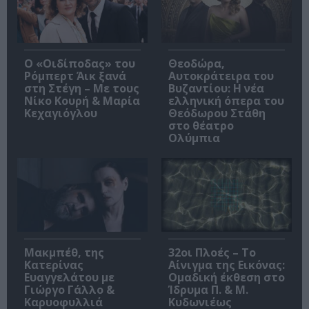
O «Οιδίποδας» του
Θεοδώρα,
Ρόμπερτ Άικ ξανά
Αυτοκράτειρα του
στη Στέγη – Με τους
Βυζαντίου: Η νέα
Νίκο Κουρή & Μαρία
ελληνική όπερα του
Κεχαγιόγλου
Θεόδωρου Στάθη
στο θέατρο
Ολύμπια
Μακμπέθ, της
32οι Πλοές – Το
Κατερίνας
Αίνιγμα της Εικόνας:
Ευαγγελάτου με
Ομαδική έκθεση στο
Γιώργο Γάλλο &
Ίδρυμα Π. & Μ.
Καρυοφυλλιά
Κυδωνιέως