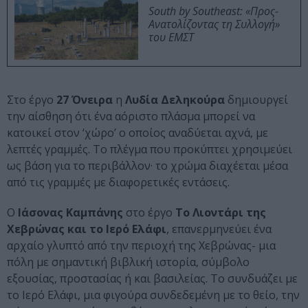
South by Southeast: «Προς-
Ανατολίζοντας τη Συλλογή»
του ΕΜΣΤ
Στο έργο
27 Όνειρα
η
Λυδία Δεληκούρα
δημιουργεί
την αίσθηση ότι ένα αόριστο πλάσμα μπορεί να
κατοικεί στον ‘χώρο’ ο οποίος αναδύεται αχνά, με
λεπτές γραμμές. Το πλέγμα που προκύπτει χρησιμεύει
ως βάση για το περιβάλλον· το χρώμα διαχέεται μέσα
από τις γραμμές με διαφορετικές εντάσεις.
Ο
Ιάσονας Καμπάνης
στο έργο
Το Λιοντάρι της
Χεβρώνας και το Ιερό Ελάφι
, επανερμηνεύει ένα
αρχαίο γλυπτό από την περιοχή της Χεβρώνας- μια
πόλη με σημαντική βιβλική ιστορία, σύμβολο
εξουσίας, προστασίας ή και βασιλείας. Το συνδυάζει με
το Ιερό Ελάφι, μια φιγούρα συνδεδεμένη με το θείο, την