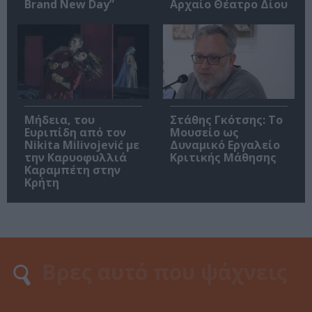
Brand New Day”
Αρχαίο Θέατρο Δίου
Μήδεια, του
Στάθης Γκότσης: Το
Ευριπίδη από τον
Μουσείο ως
Nikita Milivojević με
Δυναμικό Εργαλείο
την Καρυοφυλλιά
Κριτικής Μάθησης
Καραμπέτη στην
Κρήτη