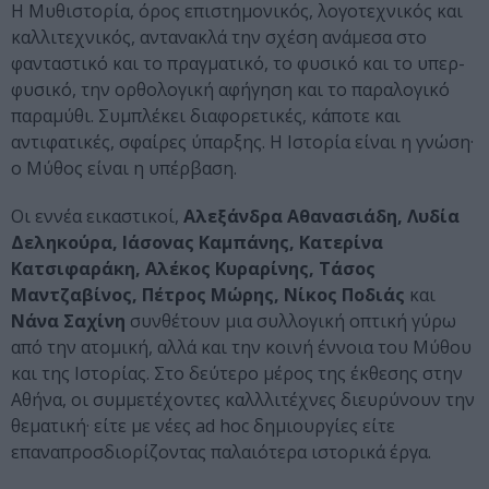
Η Μυθιστορία, όρος επιστημονικός, λογοτεχνικός και
καλλιτεχνικός, αντανακλά την σχέση ανάμεσα στο
φανταστικό και το πραγματικό, το φυσικό και το υπερ-
φυσικό, την ορθολογική αφήγηση και το παραλογικό
παραμύθι. Συμπλέκει διαφορετικές, κάποτε και
αντιφατικές, σφαίρες ύπαρξης. Η Ιστορία είναι η γνώση·
ο Μύθος είναι η υπέρβαση.
Οι εννέα εικαστικοί,
Αλεξάνδρα Αθανασιάδη, Λυδία
Δεληκούρα, Ιάσονας Καμπάνης, Κατερίνα
Κατσιφαράκη, Αλέκος Κυραρίνης, Τάσος
Μαντζαβίνος, Πέτρος Μώρης, Νίκος Ποδιάς
και
Νάνα Σαχίνη
συνθέτουν μια συλλογική οπτική γύρω
από την ατομική, αλλά και την κοινή έννοια του Μύθου
και της Ιστορίας. Στο δεύτερο μέρος της έκθεσης στην
Αθήνα, οι συμμετέχοντες καλλλιτέχνες διευρύνουν την
θεματική· είτε με νέες ad hoc δημιουργίες είτε
επαναπροσδιορίζοντας παλαιότερα ιστορικά έργα.