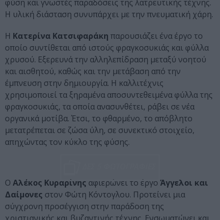
φύση και γνωστές παραδόσεις της λατρευτικής τέχνης.
Η υλική διάσταση συνυπάρχει με την πνευματική χάρη.
Η
Κατερίνα Κατσιφαράκη
παρουσιάζει ένα έργο το
οποίο συντίθεται από ιστούς φραγκοσυκιάς και φύλλα
χρυσού. Εξερευνά την αλληλεπίδραση μεταξύ νοητού
και αισθητού, καθώς και την μετάβαση από την
έμπνευση στην δημιουργία. Η καλλιτέχνις
χρησιμοποιεί τα ξηραμένα αποσυντεθειμένα φύλλα της
φραγκοσυκιάς, τα οποία ανασυνθέτει, ράβει σε νέα
οργανικά μοτίβα. Έτσι, το φθαρμένο, το απόβλητο
μετατρέπεται σε ζώσα ύλη, σε συνεκτικό στοιχείο,
απηχώντας τον κύκλο της φύσης.
ΔΕΣ 5 ΦΩΤΟΓΡΑΦΙΕΣ
Ο
Αλέκος Κυραρίνης
αφιερώνει το έργο
Άγγελοι και
Δαίμονες
στον Φώτη Κόντογλου. Προτείνει μια
σύγχρονη προσέγγιση στην παράδοση της
χριστιανικής και βυζαντινής τέχνης. Ενσωματώνει και