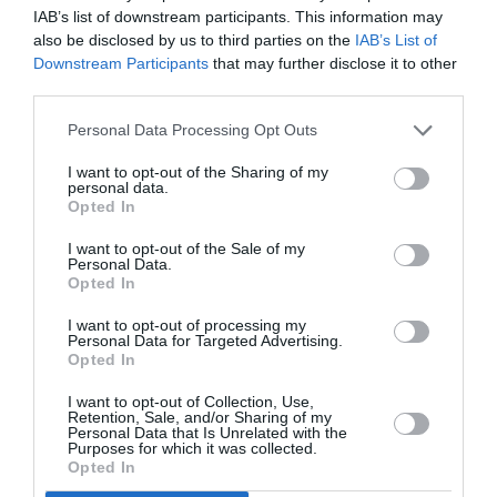
IAB’s list of downstream participants. This information may
Λυδία Δεληκούρα, Ιάσονας Καμπάνης, Κατερίνα
also be disclosed by us to third parties on the
IAB’s List of
Κατσιφαράκη, Αλέκος Κυραρίνης, Τάσσος
Downstream Participants
that may further disclose it to other
Μαντζαβίνος, Πέτρος Μώρης, Νίκος Ποδιάς, Νάνα
third parties.
Σαχίνη
Personal Data Processing Opt Outs
Επιμέλεια:
Τατιάνα Σπινάρη
I want to opt-out of the Sharing of my
personal data.
Κεντρική εικόνα θέματος: Πέτρος Μώρης , Μελλοντικό
Opted In
ζωολόγιο (Χίμαιρα Ι), 2023, 8 x 12 x 4 εκ., χαλκός .
I want to opt-out of the Sale of my
Παραχώρηση του καλλιτέχνη και της CITRONNE Gallery ©
Personal Data.
Odysseas Vaharidis
Opted In
I want to opt-out of processing my
Ταυτότητα Εκδήλωσης
Personal Data for Targeted Advertising.
Opted In
Ημερομηνία:
I want to opt-out of Collection, Use,
Retention, Sale, and/or Sharing of my
Personal Data that Is Unrelated with the
12/09/2024
26/10/2024
Από:
Εως:
Purposes for which it was collected.
Ωράριο λειτουργίας: Τρί, Πέμ, Παρ: 11.00 - 20.00 | Τετ,
Opted In
Σάβ: 11.00 - 16.00