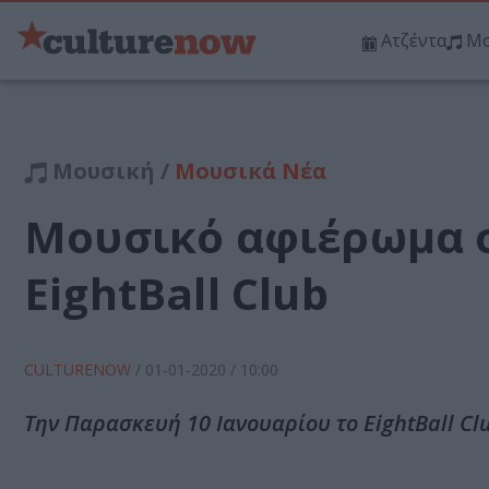
Ατζέντα
Μο
Μουσική /
Μουσικά Νέα
Μουσικό αφιέρωμα σ
EightBall Club
CULTURENOW
/
01-01-2020
/ 10:00
Την Παρασκευή 10 Ιανουαρίου το EightBall Cl