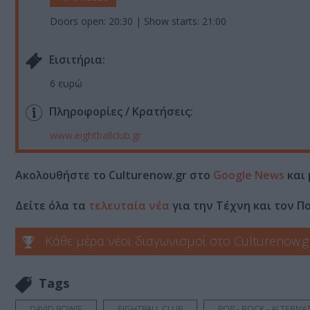
Doors open: 20:30 | Show starts: 21:00
Eισιτήρια:
6 ευρώ
Πληροφορίες / Κρατήσεις:
www
.
eightballclub
.
gr
Ακολουθήστε το Culturenow.gr στο
Google News
και 
Δείτε όλα τα
τελευταία νέα
για την Τέχνη και τον Π
Κάθε μέρα νέοι διαγωνισμοί στο Culturenow.g
Tags
DAVID BOWIE
EIGHTBALL CLUB
POP - ROCK - ALTERNAT