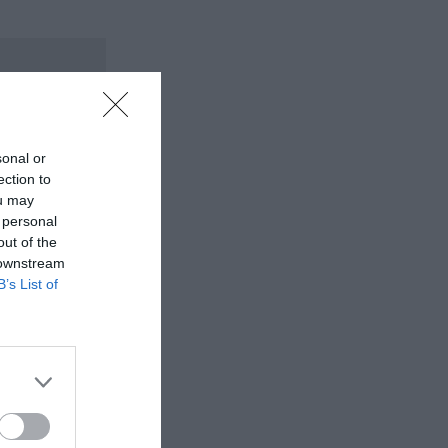
sonal or
ection to
ou may
 personal
out of the
 downstream
B’s List of