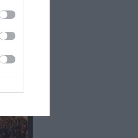
ι Άρης