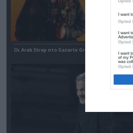
Opted 
I want t
Opted 
I want 
Advertis
Opted 
Οι Arab Strap στο Gazarte Ground Stage
I want t
of my P
was col
Opted 