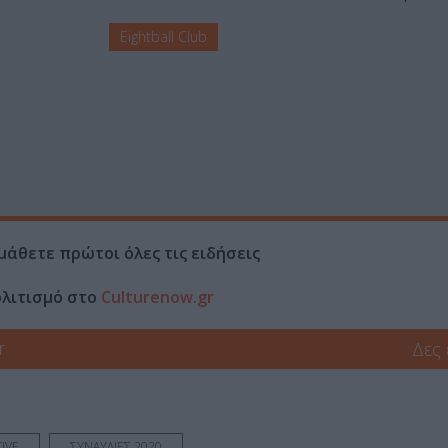
Eightball Club
μάθετε πρώτοι όλες τις ειδήσεις
ολιτισμό στο
Culturenow.gr
r
Δες
IVE
ΣΥΝΑΥΛΙΕΣ 2020