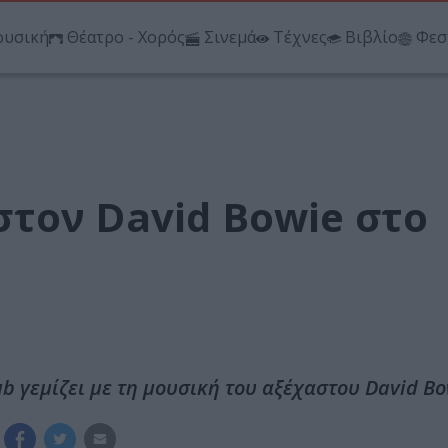
υσική
Θέατρο - Χορός
Σινεμά
Τέχνες
Βιβλίο
Φεσ
τον David Bowie στο
ub γεμίζει με τη μουσική του αξέχαστου David B