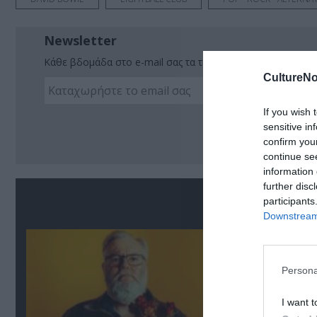
Newsletter
Κάθε βδομάδα στο e-mail σας τα τελευταία νέα για την Τέχ
CultureNo
If you wish 
Ακο
sensitive in
confirm you
continue se
information 
further disc
Σ
participants
Downstream 
Persona
I want t