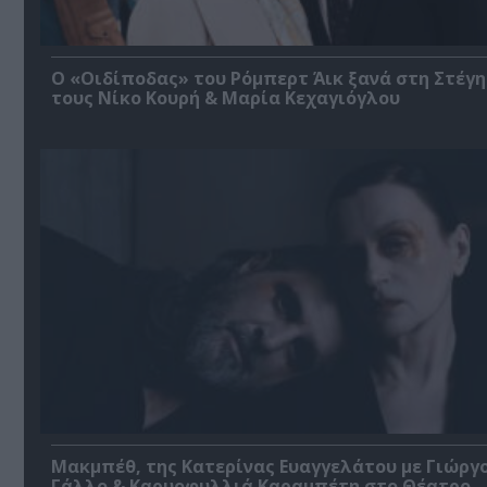
O «Οιδίποδας» του Ρόμπερτ Άικ ξανά στη Στέγη
τους Νίκο Κουρή & Μαρία Κεχαγιόγλου
Μακμπέθ, της Κατερίνας Ευαγγελάτου με Γιώργ
Γάλλο & Καρυοφυλλιά Καραμπέτη στο Θέατρο