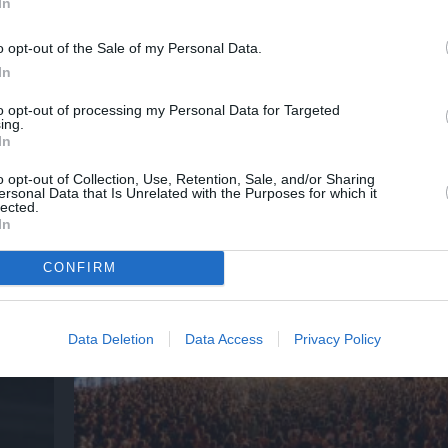
In
o opt-out of the Sale of my Personal Data.
In
to opt-out of processing my Personal Data for Targeted
ing.
In
Τα τραγούδια μας: Ευανθία Ρεμπούτσικα κα
o opt-out of Collection, Use, Retention, Sale, and/or Sharing
Δαβαράκης στην Πάρο
ersonal Data that Is Unrelated with the Purposes for which it
lected.
In
CONFIRM
Data Deletion
Data Access
Privacy Policy