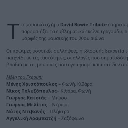
Τ
ο μουσικό σχήμα
David Bowie Tribute
επηρεασμ
παρουσιάζει τα εμβληματικά εκείνα τραγούδια 
μορφές της μουσικής του 20ου αιώνα.
Οι πρώιμες μουσικές συλλήψεις, η ιδιοφυής δεκαετία τ
παιχνίδι με τις ταυτότητες, οι αλλαγές που σηματοδότη
βραδιά με τις μουσικές που αγαπήσαμε και ποτέ δεν στ
Μέλη του Γκρουπ:
Mένης Χριστόπουλος
– Φωνή, Κιθάρα
Νίκος Πολυζόπουλος
– Κιθάρα, Φωνή
Γιώργος Κατσιάς
– Μπάσο
Γιώργος Μελίτος
– Ντραμς
Νότης Ντιβανής
– Πλήκτρα
Αγγελική Αραμπατζή
– Σαξόφωνο