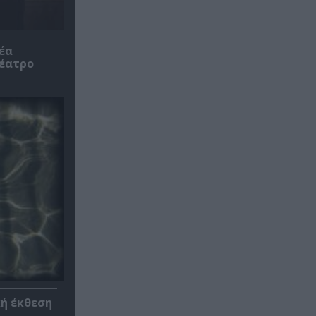
έα
θέατρο
κή έκθεση