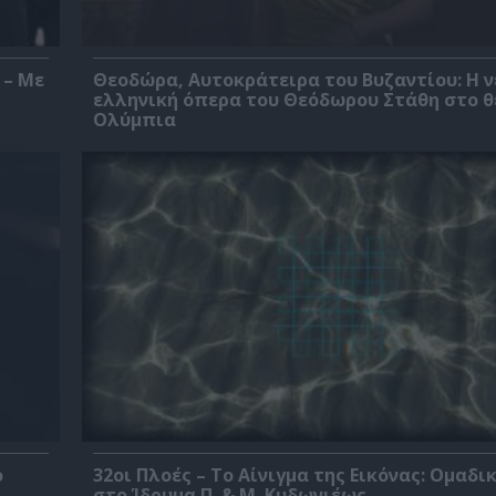
 – Με
Θεοδώρα, Αυτοκράτειρα του Βυζαντίου: Η ν
ελληνική όπερα του Θεόδωρου Στάθη στο 
Ολύμπια
ο
32οι Πλοές – Το Αίνιγμα της Εικόνας: Ομαδι
στο Ίδρυμα Π. & Μ. Κυδωνιέως