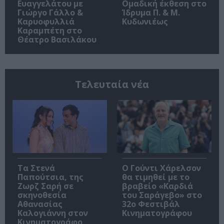
Ευαγγελάτου με
Ομαδική έκθεση στο
Γιώργο Γάλλο &
Ίδρυμα Π. & Μ.
Καρυοφυλλιά
Κυδωνιέως
Καραμπέτη στο
Θέατρο Βασιλάκου
Τελευταία νέα
Τα Στενά
Ο Γούντι Χάρελσον
Παπούτσια, της
θα τιμηθεί με το
Ζωρζ Σαρή σε
βραβείο «Καρδιά
σκηνοθεσία
του Σαράγεβο» στο
Αθανασίας
32ο Φεστιβάλ
Καλογιάννη στον
Κινηματογράφου
Κινηματογράφο