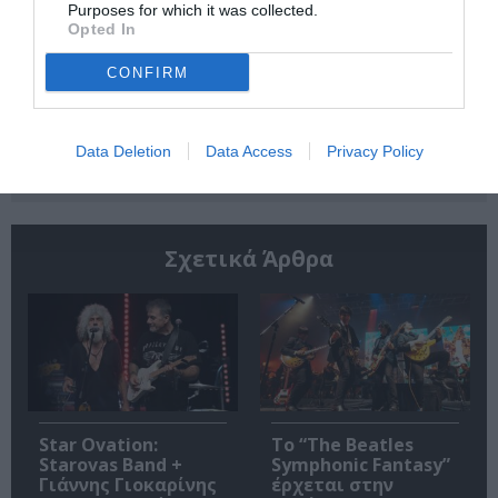
Purposes for which it was collected.
Opted In
CONFIRM
Ακολουθήστε το Culturenow.gr
Data Deletion
Data Access
Privacy Policy
Σχετικά Άρθρα
Star Ovation:
Το “The Beatles
Starovas Band +
Symphonic Fantasy”
Γιάννης Γιοκαρίνης
έρχεται στην