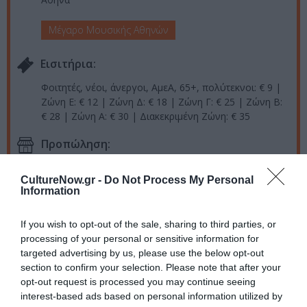
Μέγαρο Μουσικής Αθηνών
Eισιτήρια:
Φοιτητές, νέοι, άνεργοι, ΑμεΑ, 65+, πολύτεκνοι: € 9 |
Ζώνη Ε: € 12 | Ζώνη Δ: € 18 | Ζώνη Γ: € 25 | Ζώνη Β:
€ 28 | Ζώνη Α: € 30 | Διακεκριμένη Ζώνη: € 35
Προπώληση:
ταμεία Μεγάρου, megaron.gr, tickets.public.gr
CultureNow.gr -
Do Not Process My Personal
Information
Πληροφορίες / Κρατήσεις:
www.megaron.gr
| 210 7282 333
If you wish to opt-out of the sale, sharing to third parties, or
processing of your personal or sensitive information for
targeted advertising by us, please use the below opt-out
Ακολουθήστε το Culturenow.gr στο
Google News
και
section to confirm your selection. Please note that after your
μάθετε πρώτοι όλες τις ειδήσεις
opt-out request is processed you may continue seeing
interest-based ads based on personal information utilized by
Δείτε όλα τα
τελευταία νέα
για την Τέχνη και τον