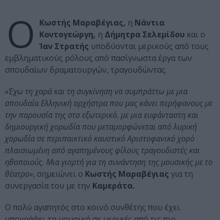
Ο
Κωστής Μαραβέγιας,
η
Νάντια
Κοντογεώργη,
η
Δήμητρα Σελεμίδου
και ο
Ίαν Στρατής
υποδύονται μερικούς από τους
εμβληματικούς ρόλους από πασίγνωστα έργα των
σπουδαίων δραματουργών, τραγουδώντας.
«Έχω τη χαρά και τη συγκίνηση να συμπράττω με μια
σπουδαία Ελληνική ορχήστρα που μας κάνει περήφανους με
την παρουσία της στο εξωτερικό, με μια ευφάνταστη και
δημιουργική χορωδία που μεταμορφώνεται από λυρική
χορωδία σε περιπαικτικό καυστικό Αριστοφανικό χορό
πλαισιωμένη από αγαπημένους φίλους τραγουδιστές και
ηθοποιούς. Μια γιορτή για τη συνάντηση της μουσικής με το
θέατρο»
, σημειώνει ο
Κωστής Μαραβέγιας
για τη
συνεργασία του με την
Καμεράτα.
Ο πολύ αγαπητός στο κοινό συνθέτης που έχει
υπογράψει τη μουσική σε μερικές από τις πιο