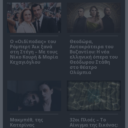
O «Οιδίποδας» του
Θεοδώρα,
Ρόμπερτ Άικ ξανά
Αυτοκράτειρα του
στη Στέγη – Με τους
Βυζαντίου: Η νέα
Νίκο Κουρή & Μαρία
ελληνική όπερα του
Κεχαγιόγλου
Θεόδωρου Στάθη
στο θέατρο
Ολύμπια
Μακμπέθ, της
32οι Πλοές – Το
Κατερίνας
Αίνιγμα της Εικόνας: