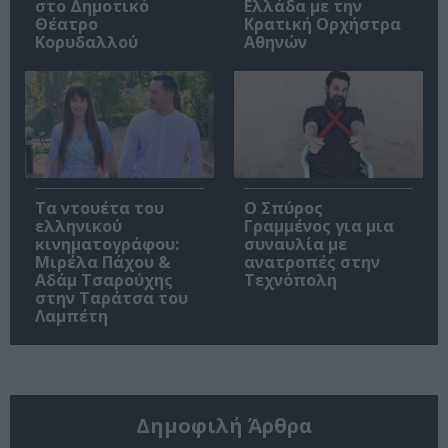
στο Δημοτικό
Ελλάδα με την
Θέατρο
Κρατική Ορχήστρα
Κορυδαλλού
Αθηνών
Τα ντουέτα του
Ο Σπύρος
ελληνικού
Γραμμένος για μια
κινηματογράφου:
συναυλία με
Μιρέλα Πάχου &
ανατροπές στην
Αδάμ Τσαρούχης
Τεχνόπολη
στην Ταράτσα του
Λαμπέτη
Δημοφιλή Άρθρα