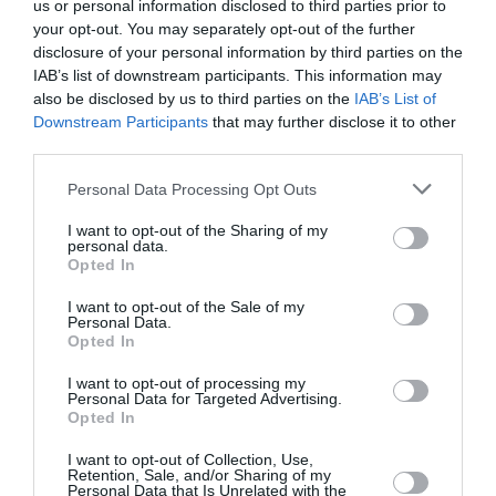
us or personal information disclosed to third parties prior to
Πολιτισμό στο
Culturenow.gr
your opt-out. You may separately opt-out of the further
disclosure of your personal information by third parties on the
Νέοι Διαγωνισμοί
❯
IAB’s list of downstream participants. This information may
also be disclosed by us to third parties on the
IAB’s List of
Downstream Participants
that may further disclose it to other
Tags
third parties.
JAZZ - BLUES - ETHNIC
ΑΡΙΣΤΟΦΑΝΗΣ
Personal Data Processing Opt Outs
ΔΗΜΗΤΡΑ ΣΕΛΕΜΙΔΟΥ
ΕΝΤΕΧΝΟ - ΛΑΪΚΟ - ΠΑΡΑΔΟΣΙΑΚΗ
I want to opt-out of the Sharing of my
personal data.
ΚΑΜΕΡΑΤΑ - ΟΡΧΗΣΤΡΑ ΤΩΝ ΦΙΛΩΝ ΤΗΣ ΜΟΥΣΙΚΗΣ
Opted In
ΚΩΣΤΗΣ ΜΑΡΑΒΕΓΙΑΣ
ΜΕΓΑΡΟ ΜΟΥΣΙΚΗΣ ΑΘΗΝΩΝ
I want to opt-out of the Sale of my
Personal Data.
ΜΟΛΙΕΡΟΣ
ΝΑΝΤΙΑ ΚΟΝΤΟΓΕΩΡΓΗ
Opted In
ΣΥΝΑΥΛΙΕΣ 2019
I want to opt-out of processing my
Personal Data for Targeted Advertising.
Opted In
Newsletter
Κάθε βδομάδα στο e-mail σας τα τελευταία νέα για
I want to opt-out of Collection, Use,
Retention, Sale, and/or Sharing of my
την Τέχνη και τον Πολιτισμό!
Personal Data that Is Unrelated with the