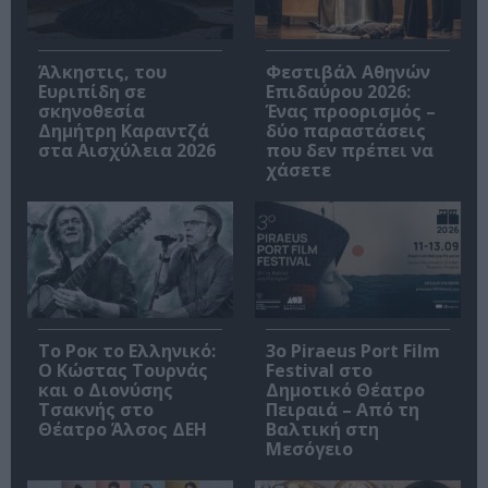
Άλκηστις, του
Φεστιβάλ Αθηνών
Ευριπίδη σε
Επιδαύρου 2026:
σκηνοθεσία
Ένας προορισμός –
Δημήτρη Καραντζά
δύο παραστάσεις
στα Αισχύλεια 2026
που δεν πρέπει να
χάσετε
Το Ροκ το Ελληνικό:
3o Piraeus Port Film
Ο Κώστας Τουρνάς
Festival στο
και ο Διονύσης
Δημοτικό Θέατρο
Τσακνής στο
Πειραιά – Από τη
Θέατρο Άλσος ΔΕΗ
Βαλτική στη
Μεσόγειο