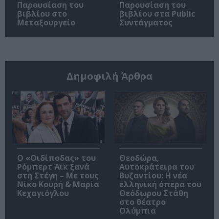
Παρουσίαση του
Παρουσίαση του
βιβλίου στο
βιβλίου στα Public
Μεταξουργείο
Συντάγματος
Δημοφιλή Άρθρα
O «Οιδίποδας» του
Θεοδώρα,
Ρόμπερτ Άικ ξανά
Αυτοκράτειρα του
στη Στέγη – Με τους
Βυζαντίου: Η νέα
Νίκο Κουρή & Μαρία
ελληνική όπερα του
Κεχαγιόγλου
Θεόδωρου Στάθη
στο θέατρο
Ολύμπια