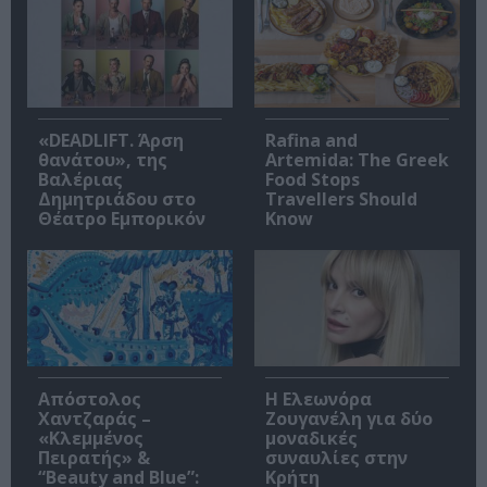
«DEADLIFT. Άρση
Rafina and
θανάτου», της
Artemida: The Greek
Βαλέριας
Food Stops
Δημητριάδου στο
Travellers Should
Θέατρο Εμπορικόν
Know
Απόστολος
Η Ελεωνόρα
Χαντζαράς –
Ζουγανέλη για δύο
«Κλεμμένος
μοναδικές
Πειρατής» &
συναυλίες στην
“Beauty and Blue”:
Κρήτη