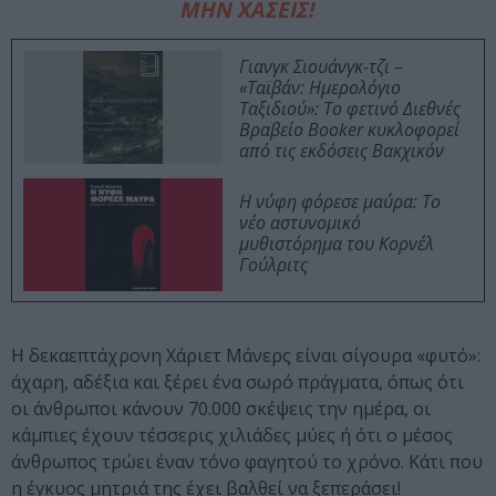
ΜΗΝ ΧΑΣΕΙΣ!
Γιανγκ Σιουάνγκ-τζι –
«Ταϊβάν: Ημερολόγιο
Ταξιδιού»: Το φετινό Διεθνές
Βραβείο Booker κυκλοφορεί
από τις εκδόσεις Βακχικόν
Η νύφη φόρεσε μαύρα: Το
νέο αστυνομικό
μυθιστόρημα του Κορνέλ
Γούλριτς
Η δεκαεπτάχρονη Χάριετ Μάνερς είναι σίγουρα «φυτό»:
άχαρη, αδέξια και ξέρει ένα σωρό πράγματα, όπως ότι
οι άνθρωποι κάνουν 70.000 σκέψεις την ημέρα, οι
κάμπιες έχουν τέσσερις χιλιάδες μύες ή ότι ο μέσος
άνθρωπος τρώει έναν τόνο φαγητού το χρόνο. Κάτι που
η έγκυος μητριά της έχει βαλθεί να ξεπεράσει!