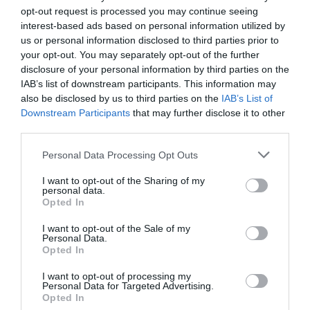
opt-out request is processed you may continue seeing
Νέοι Διαγωνισμοί
❯
interest-based ads based on personal information utilized by
us or personal information disclosed to third parties prior to
Tags
your opt-out. You may separately opt-out of the further
disclosure of your personal information by third parties on the
ΕΚΔΟΣΕΙΣ ΠΑΠΑΔΟΠΟΥΛΟΣ
IAB’s list of downstream participants. This information may
also be disclosed by us to third parties on the
IAB’s List of
Downstream Participants
that may further disclose it to other
Newsletter
third parties.
Κάθε βδομάδα στο e-mail σας τα τελευταία νέα για
την Τέχνη και τον Πολιτισμό!
Personal Data Processing Opt Outs
I want to opt-out of the Sharing of my
personal data.
Opted In
I want to opt-out of the Sale of my
Personal Data.
Ακολουθήστε το Culturenow.gr
Opted In
I want to opt-out of processing my
Personal Data for Targeted Advertising.
Opted In