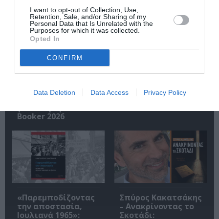
Σχετικά Άρθρα
I want to opt-out of Collection, Use,
Retention, Sale, and/or Sharing of my
Personal Data that Is Unrelated with the
Purposes for which it was collected.
Opted In
CONFIRM
Η μακρά λίστα με
Έκθεση Βιβλίου
Data Deletion
Data Access
Privacy Policy
τις υποψηφιότητες
2026 στο Ναύπλιο
για το Βραβείο
Booker 2026
«Παρεμποδίζοντας
Σπύρος Κακατσάκης
την αποστασία,
– Ανακρίνοντας το
Ιουλιανά 1965»:
Σκοτάδι: