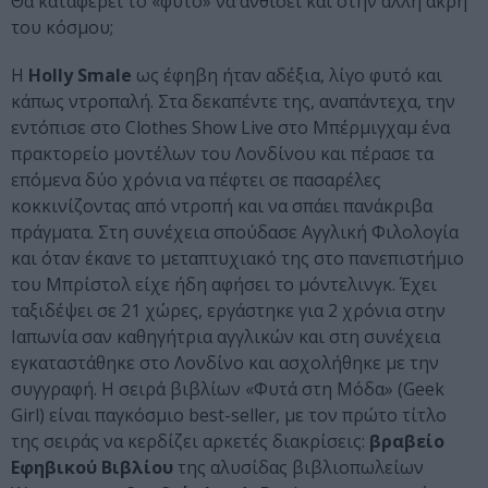
Θα καταφέρει το «φυτό» να ανθίσει και στην άλλη άκρη
του κόσμου;
Η
Holly Smale
ως έφηβη ήταν αδέξια, λίγο φυτό και
κάπως ντροπαλή. Στα δεκαπέντε της, αναπάντεχα, την
εντόπισε στο Clothes Show Live στο Μπέρμιγχαμ ένα
πρακτορείο μοντέλων του Λονδίνου και πέρασε τα
επόμενα δύο χρόνια να πέφτει σε πασαρέλες
κοκκινίζοντας από ντροπή και να σπάει πανάκριβα
πράγματα. Στη συνέχεια σπούδασε Αγγλική Φιλολογία
και όταν έκανε το μεταπτυχιακό της στο πανεπιστήμιο
του Μπρίστολ είχε ήδη αφήσει το μόντελινγκ. Έχει
ταξιδέψει σε 21 χώρες, εργάστηκε για 2 χρόνια στην
Ιαπωνία σαν καθηγήτρια αγγλικών και στη συνέχεια
εγκαταστάθηκε στο Λονδίνο και ασχολήθηκε με την
συγγραφή. Η σειρά βιβλίων «Φυτά στη Μόδα» (Geek
Girl) είναι παγκόσμιο best-seller, με τον πρώτο τίτλο
της σειράς να κερδίζει αρκετές διακρίσεις:
βραβείο
Εφηβικού Βιβλίου
της αλυσίδας βιβλιοπωλείων