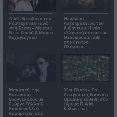
O «Οιδίποδας» του
Θεοδώρα,
Ρόμπερτ Άικ ξανά
Αυτοκράτειρα του
στη Στέγη – Με τους
Βυζαντίου: Η νέα
Νίκο Κουρή & Μαρία
ελληνική όπερα του
Κεχαγιόγλου
Θεόδωρου Στάθη
στο θέατρο
Ολύμπια
Μακμπέθ, της
32οι Πλοές – Το
Κατερίνας
Αίνιγμα της Εικόνας:
Ευαγγελάτου με
Ομαδική έκθεση στο
Γιώργο Γάλλο &
Ίδρυμα Π. & Μ.
Καρυοφυλλιά
Κυδωνιέως
Καραμπέτη στο