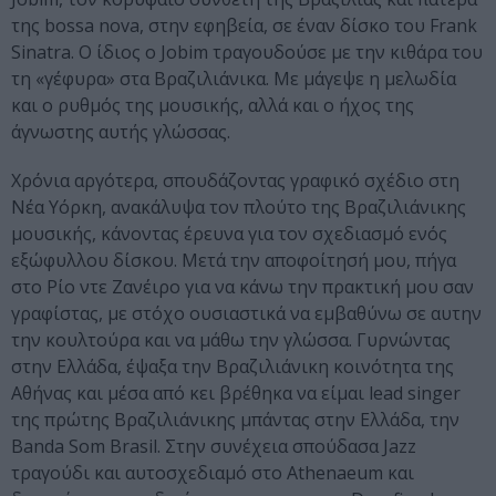
της bossa nova, στην εφηβεία, σε έναν δίσκο του Frank
Sinatra. Ο ίδιος ο Jobim τραγουδούσε με την κιθάρα του
τη «γέφυρα» στα Βραζιλιάνικα. Με μάγεψε η μελωδία
και ο ρυθμός της μουσικής, αλλά και ο ήχος της
άγνωστης αυτής γλώσσας.
Χρόνια αργότερα, σπουδάζοντας γραφικό σχέδιο στη
Νέα Υόρκη, ανακάλυψα τον πλούτο της Βραζιλιάνικης
μουσικής, κάνοντας έρευνα για τον σχεδιασμό ενός
εξώφυλλου δίσκου. Μετά την αποφοίτησή μου, πήγα
στο Ρίο ντε Ζανέιρο για να κάνω την πρακτική μου σαν
γραφίστας, με στόχο ουσιαστικά να εμβαθύνω σε αυτην
την κουλτούρα και να μάθω την γλώσσα. Γυρνώντας
στην Ελλάδα, έψαξα την Βραζιλιάνικη κοινότητα της
Αθήνας και μέσα από κει βρέθηκα να είμαι lead singer
της πρώτης Βραζιλιάνικης μπάντας στην Ελλάδα, την
Banda Som Brasil. Στην συνέχεια σπούδασα Jazz
τραγούδι και αυτοσχεδιαμό στο Athenaeum και