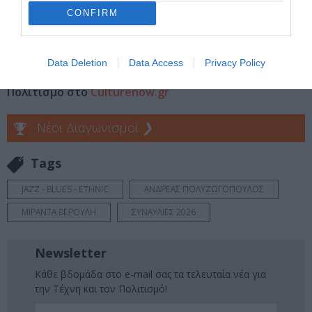
CONFIRM
Ακολουθήστε το Culturenow.gr στο
Google News
και
μάθετε πρώτοι όλες τις ειδήσεις
Data Deletion
Data Access
Privacy Policy
Δείτε όλα τα
τελευταία νέα
για την Τέχνη και τον
Πολιτισμό στο
Culturenow.gr
Νέοι Διαγωνισμοί
❯
Tags
JAZZ - BLUES - ETHNIC
ΑΝΔΡΕΑΣ ΠΟΛΥΖΩΓΟΠΟΥΛΟΣ
ΜΙΡΑΝΤΑ ΒΕΡΟΥΛΗ
ΣΥΝΑΥΛΙΕΣ 2026
Newsletter
Κάθε βδομάδα στο e-mail σας τα τελευταία νέα για
την Τέχνη και τον Πολιτισμό!