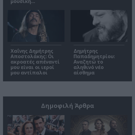
μουσική…
Χαΐνης Δημήτρης
Δημήτρης
Αποστολάκης: Οι
Παπαδημητρίου:
ακροατές απέναντί
Αναζητώ το
μου είναι οι ιεροί
αληθινό νέο
μου αντίπαλοι
αίσθημα
Δημοφιλή Άρθρα