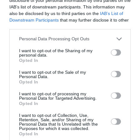
disclosure of your personal information by third parties on the
συνεχίσω να υπηρετώ την τέχνη μου, με την ελπίδα και
IAB’s list of downstream participants. This information may
την πίστη ότι ο κόσμος μπορεί να γίνει λίγο καλύτερος
also be disclosed by us to third parties on the
IAB’s List of
μέσω τής μουσικής!
Downstream Participants
that may further disclose it to other
third parties.
-Υπάρχει κάποιος αγαπημένος στίχος από το
Personal Data Processing Opt Outs
πρόγραμμα που θα ερμηνεύσετε;
I want to opt-out of the Sharing of my
Για να το συνδέσω με την αρχή, θα πω το “Chega de
personal data.
Opted In
saudade”. Είναι ο τίτλος ενός πολύ δημοφιλούς
τραγουδιού στην Βραζιλία, του Antônio Carlos Jobim κι
I want to opt-out of the Sale of my
ένα από τα πρώτα που μετέφρασα. Το έχω αποδώσει
Personal Data.
Opted In
ποιητική αδεία ως “Τέρμα πια η θλίψη”. Ας γίνει το
σύνθημα για το καλοκαίρι που ξεκινά!
I want to opt-out of processing my
Personal Data for Targeted Advertising.
Opted In
Photo credit: George Spanos
I want to opt-out of Collection, Use,
Διαβάστε επίσης:
Retention, Sale, and/or Sharing of my
Personal Data that Is Unrelated with the
Purposes for which it was collected.
Miranda Verouli Quintet Feat. Andreas Polyzogopoulos στο
Opted In
Half Note Jazz Club