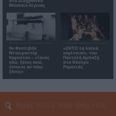
στο Διαχρονικό
Μουσείο Αίγινας
9ο Φεστιβάλ
«ΖΗΤΩ τα λαϊκά
Ντοκιμαντέρ
κορίτσια!», του
Καρύστου – «Ξένος
Παντελή Αμπαζή
εδώ, ξένος εκεί,
στο Θέατρο
όπου κι αν πάω
Ρεματιάς
ξένος»