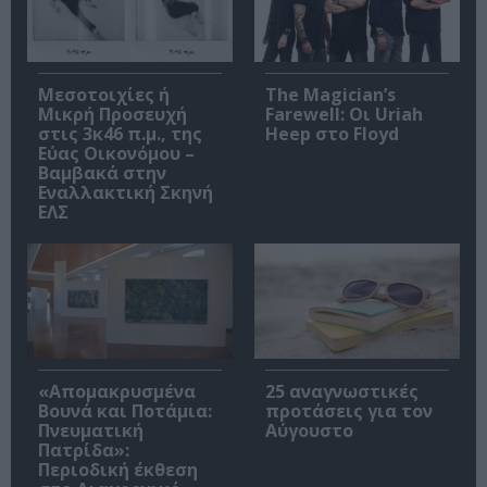
Μεσοτοιχίες ή
The Magician’s
Μικρή Προσευχή
Farewell: Οι Uriah
στις 3κ46 π.μ., της
Heep στο Floyd
Εύας Οικονόμου –
Βαμβακά στην
Εναλλακτική Σκηνή
ΕΛΣ
«Απομακρυσμένα
25 αναγνωστικές
Βουνά και Ποτάμια:
προτάσεις για τον
Πνευματική
Αύγουστο
Πατρίδα»:
Περιοδική έκθεση