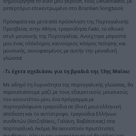
δημιούργησα το δικό μου γκρουπ, τους Desafinados, με
ρεπερτόριο επικεντρωμένο στο Brazilian Songbook.
Πρόσφατα και μετά από πρόσκληση της Πορτογαλικής
Πρεσβείας στην Αθήνα, τραγούδησα Fado, το εθνικό
στυλ μουσικής της Πορτογαλίας. Ανοίχτηκε μπροστά
μου ένας ολόκληρος καινούριος κόσμος ποίησης και
μουσικής, συνυφασμένος με αυτήν την μοναδική
γλώσσα!
-Τι έχετε σχεδιάσει για τη βραδιά της 13ης Μαΐου;
Με οδηγό τη λυρικότητα της πορτογαλικής γλώσσας, θα
παρουσιάσουμε μαζί με τους εξαιρετικούς μουσικούς
του κουιντέτου μου, ένα πρόγραμμα με
πορτογαλόφωνα τραγούδια σε (δική μου) ελληνική
απόδοση και το αντίστροφο, τραγούδια Ελλήνων
συνθετών (Χατζηδάκις, Γαλάνη, Βαβάτσικας) στα
πορτογαλικά. Ακόμα, θα ακουστούν πρωτότυπες
συνθέσεις, όλα με τον χαρακτηριστικό Brazilian jazz