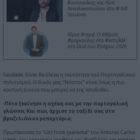
Βουτσικάκης και Λίνα
Νικολακοπούλου στο Φ hill
Sessions
Χέρια Φτερά: Ο Μάριος
Φραγκούλης στο Φεστιβάλ
στη Σκιά των Βράχων 2026
Saudade. Είναι θα έλεγα η ταυτότητα τού Πορτογαλικού
πολιτισμού. Ο δικός μας “Νόστος” είναι ίσως η πιο
κοντινή έννοια που μπορεί να της αποδοθεί.
-Πότε ξεκίνησε η σχέση σας με την πορτογαλική
γλώσσα; Και πώς άρχισε το ταξίδι σας στο
βραζιλιάνικο ρεπερτόριο;
Πρωτάκουσα το “Girl from Ipanema” του Antonio Carlos
Jobim, τον κορυφαίο συνθέτη της Βραζιλίας και πατέρα