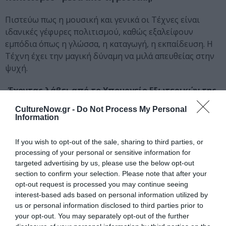
Πιστεύω πως η μουσική και γενικά οι Τέχνες είναι
ιδανικές γέφυρες πολιτισμού, καθώς εξαλείφουν
εμπόδια όπως η γλώσσα, η καταγωγή, η εκπαίδευση. Η
Τέχνη έχει την μαγική δύναμη να μιλά απευθείας στην
ψυχή.
-Έχοντας λάβει από το Υπουργείο Εξωτερικών της
Βραζιλίας την τιμητική διάκριση του Ιππότη του
CultureNow.gr -
Do Not Process My Personal
Τάγματος του Ρίο Μπράνκο, τι σημαίνει αυτή η
Information
αναγνώριση για εσάς;
If you wish to opt-out of the sale, sharing to third parties, or
Ήταν εντελώς απρόσμενη η τεράστια αυτή τιμή που
processing of your personal or sensitive information for
μου αποδόθηκε και πραγματικά ανεκτίμητη η
targeted advertising by us, please use the below opt-out
αναγνώριση και η δικαίωση τής πορείας μου. Όταν
section to confirm your selection. Please note that after your
ξεκίνησα να τραγουδώ “Βραζιλιάνικα”, ήταν κάτι
opt-out request is processed you may continue seeing
interest-based ads based on personal information utilized by
πρωτόγνωρο για το Ελληνικό κοινό. Όμως αυτό το
us or personal information disclosed to third parties prior to
μετάλλειο, εκτός από επιβράβευση για την μέχρι τώρα
your opt-out. You may separately opt-out of the further
πορεία μου, φέρει και μια ευθύνη, με δεσμεύει να