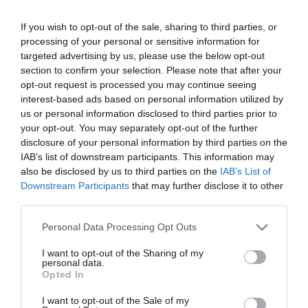
Οργάνωση Παραγωγής:
Ντόρα Βαλσαμάκη
Επικοινωνία-Προβολή:
Μαρκέλλα Καζαμία
If you wish to opt-out of the sale, sharing to third parties, or
processing of your personal or sensitive information for
Διαβάστε επίσης:
targeted advertising by us, please use the below opt-out
section to confirm your selection. Please note that after your
Μήδεια, του Ευριπίδη σε σκηνοθεσία Λέας Μαλένη σε
opt-out request is processed you may continue seeing
καλοκαιρινή περιοδεία 2023
interest-based ads based on personal information utilized by
Το 9ο Φεστιβάλ Δάσους είναι γεγονός!
us or personal information disclosed to third parties prior to
your opt-out. You may separately opt-out of the further
disclosure of your personal information by third parties on the
Ταυτότητα Εκδήλωσης
IAB’s list of downstream participants. This information may
also be disclosed by us to third parties on the
IAB’s List of
Ημερομηνία:
Downstream Participants
that may further disclose it to other
third parties.
19/07/2023
20/07/2023
Από:
Εως:
21:30
Personal Data Processing Opt Outs
Τοποθεσία:
I want to opt-out of the Sharing of my
personal data.
Opted In
Θέατρο Δάσους, Δάσος Σέιχ Σου, Θεσσαλονίκη
I want to opt-out of the Sale of my
Θέατρο Δάσους