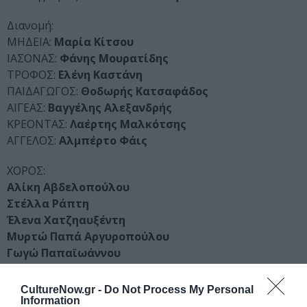
Διανομή:
ΜΗΔΕΙΑ:
Μαρία Κίτσου
ΙΑΣΟΝΑΣ:
Φάνης Μουρατίδης
ΤΡΟΦΟΣ:
Ελένη Καστάνη
ΠΑΙΔΑΓΩΓΟΣ:
Θοδωρής Κατσαφάδος
ΑΙΓΕΑΣ:
Βαγγέλης Αλεξανδρής
ΚΡΕΟΝΤΑΣ:
Λαέρτης Μαλκότσης
ΑΓΓΕΛΟΣ:
Αλμπέρτο Φάις
ΧΟΡΟΣ:
Αλίκη Αβδελοπούλου
Στέλλα Ράπτη
Έλενα Χατζηαυξέντη
Μυρτώ Παπά Αργυροπούλου
Γωγώ Παπαϊωάννου
Μυρτώ Καστρινάκη Μεϊτάνη
CultureNow.gr -
Do Not Process My Personal
Παραγωγή:
Θεατρικές Επιχειρήσεις Τάγαρη
Information