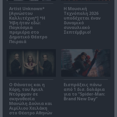
Artist Unknown*
Η Μουσική
[Αγνώστου
Τεχνόπολη 2026
Καλλιτέχνη*] *Η
υποδέχεται έναν
Ήβη ήταν εδώ:
δυναμικό
Παγκόσμια
συναυλιακό
πρεμιέρα στο
Σεπτέμβριο!
Δημοτικό Θέατρο
Πειραιά
Ο Θάνατος και η
Εισπράξεις πάνω
Κόρη, του Άριελ
από 1 δισ. δολάρια
Ντόρφμαν σε
για το “Spider-Man:
σκηνοθεσία
Brand New Day”
Μανώλη Δούνια και
Αιμίλιου Χειλάκη
στο Θέατρο Αθηνών