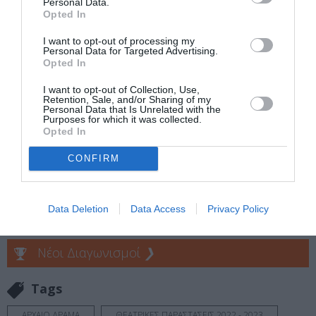
Personal Data.
Opted In
Eισιτήρια:
I want to opt-out of processing my
Personal Data for Targeted Advertising.
22 € & 18 € (φοιτητικό, άνεργοι, ΑΜΕΑ)
Opted In
Πληροφορίες / Κρατήσεις:
I want to opt-out of Collection, Use,
Retention, Sale, and/or Sharing of my
Personal Data that Is Unrelated with the
Τηλ: 21 3520 0200 |
ntng.gr
Purposes for which it was collected.
Opted In
Ακολουθήστε το Culturenow.gr στο
Google News
και
CONFIRM
μάθετε πρώτοι όλες τις ειδήσεις
Δείτε όλα τα
τελευταία νέα
για την Τέχνη και τον
Data Deletion
Data Access
Privacy Policy
Πολιτισμό στο
Culturenow.gr
Νέοι Διαγωνισμοί
❯
Tags
ΑΡΧΑΙΟ ΔΡΑΜΑ
ΘΕΑΤΡΙΚΕΣ ΠΑΡΑΣΤΑΣΕΙΣ 2022 - 2023