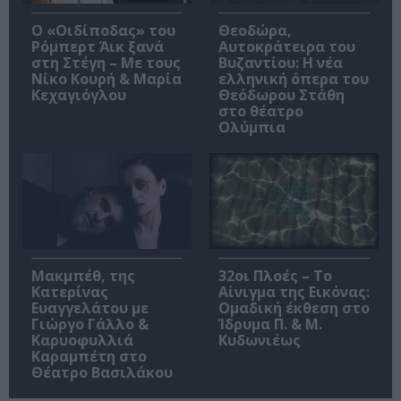
O «Οιδίποδας» του
Θεοδώρα,
Ρόμπερτ Άικ ξανά
Αυτοκράτειρα του
στη Στέγη – Με τους
Βυζαντίου: Η νέα
Νίκο Κουρή & Μαρία
ελληνική όπερα του
Κεχαγιόγλου
Θεόδωρου Στάθη
στο θέατρο
Ολύμπια
Μακμπέθ, της
32οι Πλοές – Το
Κατερίνας
Αίνιγμα της Εικόνας:
Ευαγγελάτου με
Ομαδική έκθεση στο
Γιώργο Γάλλο &
Ίδρυμα Π. & Μ.
Καρυοφυλλιά
Κυδωνιέως
Καραμπέτη στο
Θέατρο Βασιλάκου