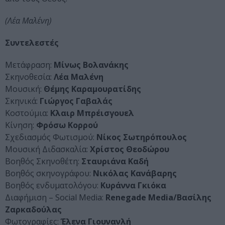
(Λέα Μαλένη)
Συντελεστές
Μετάφραση:
Μίνως Βολανάκης
Σκηνοθεσία:
Λέα Μαλένη
Μουσική:
Θέμης Καραμουρατίδης
Σκηνικά:
Γιώργος Γαβαλάς
Κοστούμια:
Kλαιρ Μπρέισγουελ
Κίνηση:
Φρόσω Κορρού
Σχεδιασμός Φωτισμού:
Νίκος Σωτηρόπουλος
Μουσική Διδασκαλία:
Χρίστος Θεοδώρου
Βοηθός Σκηνοθέτη:
Σταυριάνα Καδή
Βοηθός σκηνογράφου:
Νικόλας Κανάβαρης
Βοηθός ενδυματολόγου:
Κυράννα Γκιόκα
Διαφήμιση – Social Media:
Renegade Media/Βασίλης
Ζαρκαδούλας
Φωτογραφίες:
Έλενα Γιουνανλή