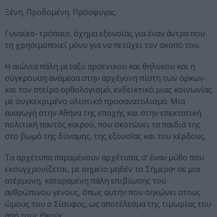
Ξένη. Προδομένη. Πρόσφυγας.
Γυναίκα- τρόπαιο, όχημα εξουσίας για έναν άντρα που
τη χρησιμοποιεί μόνο για να πετύχει τον σκοπό του.
Η αιώνια πάλη μεταξύ αρσενικού και θηλυκού και η
σύγκρουση ανάμεσα στην αρχέγονη πίστη των όρκων
και τον στείρο ορθολογισμό, ενδεικτικό μιας κοινωνίας
με συγκεκριμένο υλιστικό προσανατολισμό. Μια
αναγωγή στην Αθήνα της εποχής και στην επεκτατική
πολιτική παντός καιρού, που σκοτώνει τα παιδιά της
στο βωμό της δύναμης, της εξουσίας και του κέρδους.
Τα αρχέτυπα παραμένουν αρχέτυπα, σ’ έναν μύθο που
εκσυγχρονίζεται, με σημείο μηδέν το Σήμερα• σε μια
ατέρμονη, καταραμένη πάλη επιβίωσης του
ανθρώπινου γένους, όπως αυτήν που σηκώνει στους
ώμους του ο Σίσυφος, ως αποτέλεσμα της τιμωρίας του
από τους Θεούς.