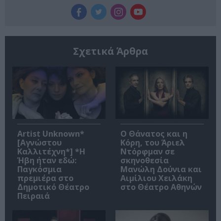
Σχετικά Άρθρα
Artist Unknown*
Ο Θάνατος και η
[Αγνώστου
Κόρη, του Άριελ
Καλλιτέχνη*] *Η
Ντόρφμαν σε
Ήβη ήταν εδώ:
σκηνοθεσία
Παγκόσμια
Μανώλη Δούνια και
πρεμιέρα στο
Αιμίλιου Χειλάκη
Δημοτικό Θέατρο
στο Θέατρο Αθηνών
Πειραιά