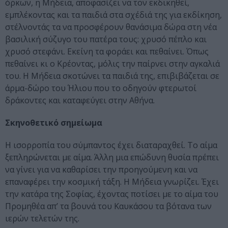
όρκων, η Μήδεια, αποφασίζει να τον εκδικηθεί,
εμπλέκοντας και τα παιδιά στα σχέδιά της για εκδίκηση,
στέλνοντάς τα να προσφέρουν θανάσιμα δώρα στη νέα
βασιλική σύζυγο του πατέρα τους: χρυσό πέπλο και
χρυσό στεφάνι. Εκείνη τα φοράει και πεθαίνει. Όπως
πεθαίνει κι ο Κρέοντας, μόλις την παίρνει στην αγκαλιά
του. Η Μήδεια σκοτώνει τα παιδιά της, επιβιβάζεται σε
άρμα-δώρο του Ήλιου που το οδηγούν φτερωτοί
δράκοντες και καταφεύγει στην Αθήνα.
Σκηνοθετικό σημείωμα
Η ισορροπία του σύμπαντος έχει διαταραχθεί. Το αίμα
ξεπληρώνεται με αίμα. Άλλη μια επώδυνη θυσία πρέπει
να γίνει για να καθαρίσει την προηγούμενη και να
επαναφέρει την κοσμική τάξη. Η Μήδεια γνωρίζει. Έχει
την κατάρα της Σοφίας, έχοντας ποτίσει με το αίμα του
Προμηθέα απ’ τα βουνά του Καυκάσου τα βότανα των
ιερών τελετών της.