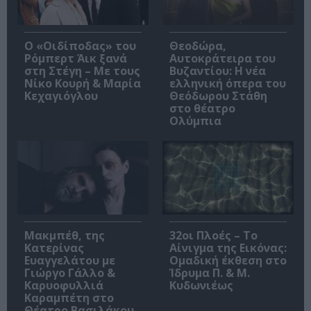
O «Οιδίποδας» του
Θεοδώρα,
Ρόμπερτ Άικ ξανά
Αυτοκράτειρα του
στη Στέγη – Με τους
Βυζαντίου: Η νέα
Νίκο Κουρή & Μαρία
ελληνική όπερα του
Κεχαγιόγλου
Θεόδωρου Στάθη
στο θέατρο
Ολύμπια
Μακμπέθ, της
32οι Πλοές – Το
Κατερίνας
Αίνιγμα της Εικόνας:
Ευαγγελάτου με
Ομαδική έκθεση στο
Γιώργο Γάλλο &
Ίδρυμα Π. & Μ.
Καρυοφυλλιά
Κυδωνιέως
Καραμπέτη στο
Θέατρο Βασιλάκου