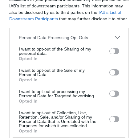
Η έκθεση της Μαρίνας Μπομπού επέτυχε μια
IAB’s list of downstream participants. This information may
προσεκτική ανασύσταση του παρελθόντος που
also be disclosed by us to third parties on the
IAB’s List of
Downstream Participants
that may further disclose it to other
μας αφηγήται πώς η οικογενειακή ιστορία
third parties.
διαβρώνεται και ανασυντίθεται στη συνείδηση. Η
επιμέλεια της Έφης Μιχάλαρου, μέσα στον
Personal Data Processing Opt Outs
υποβλητικό ισόγειο χώρο του Πολεμικού
Μουσείου, τόνισε τη διστακτική ομορφιά αυτών
I want to opt-out of the Sharing of my
personal data.
των έργων – σαν να μην θέλεις να τα αγγίξεις
Opted In
μήπως και ξεθωριάσουν.
I want to opt-out of the Sale of my
Personal Data.
Η αίσθηση που αποκομίζει ο θεατής είναι ότι η
Opted In
Μπομπού δεν σχεδιάζει απλώς αναμνήσεις – τις
I want to opt-out of processing my
αποκαθιστά μέσω της απουσίας τους. Το μολύβι της
Personal Data for Targeted Advertising.
δεν είναι εργαλείο, αλλά μνημείο: κάθε γραμμή ένας
Opted In
υποβολέας χαμένης αθωότητας, κάθε σκίαση ένας
I want to opt-out of Collection, Use,
αναστεναγμός “ήμουν εδώ”. Σε έναν κόσμο που τρέχει
Retention, Sale, and/or Sharing of my
Personal Data that Is Unrelated with the
προς το ψηφιακό, αυτά τα έργα θυμίζουν ότι μερικές
Purposes for which it was collected.
εικόνες ζουν μόνο στο χαρτί – εφήμερα κι αιώνια.
Opted In