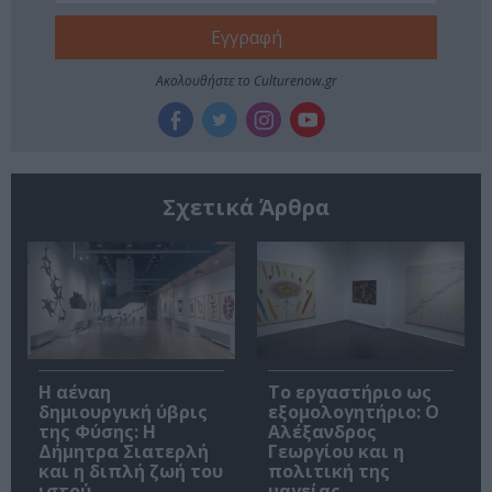
Ακολουθήστε το Culturenow.gr
Σχετικά Άρθρα
Η αέναη
Το εργαστήριο ως
δημιουργική ύβρις
εξομολογητήριο: Ο
της Φύσης: Η
Αλέξανδρος
Δήμητρα Σιατερλή
Γεωργίου και η
και η διπλή ζωή του
πολιτική της
ιστού
μαγείας