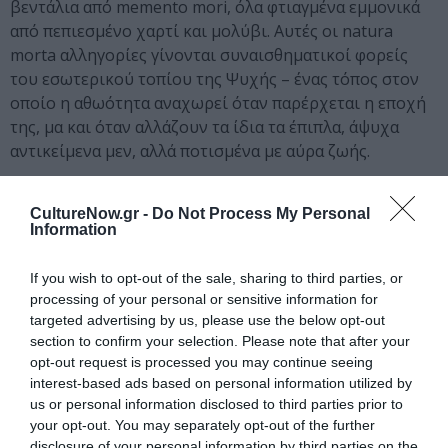
βεντάλια από memento mori, όλα φτιαγμένα εμμονικά
από πεπιεσμένο χαρτί και μολύβι. Αυτές οι natura
morta αλληγορίες γίνονται συναισθηματικοί φορείς
του εσωτερικού τοπίου της Ψυχής – ένας τόπος στον
οποίο η αθωότητα αναχωρεί όταν παρέρχεται η εποχή
της, μα και όταν αλλάζουν τα ίδια τα έπιπλα, άψυχα
αντικείμενα μεν, αλλά ποτισμένα με αύρα ζωής.
Και τότε οι γραμμές μοιάζουν να τρέμουν σαν
CultureNow.gr -
Do Not Process My Personal
φθινοπωρινά φύλλα, προσπαθώντας να ολοκληρώσουν
Information
ένα σχέδιο που δεν πρόλαβε να αγκαλιαστεί. Στη
σκίαση του μολυβιού, η γιαγιά γίνεται θύμηση χωρίς
If you wish to opt-out of the sale, sharing to third parties, or
σώμα – ένα σχέδιο που ο χρόνος σβήνει πριν
processing of your personal or sensitive information for
τελειώσει. Κι ο θεατής κοιτά τα χέρια του που έχουν
targeted advertising by us, please use the below opt-out
ξαναγίνει παιδικά, και νιώθει να φωνάζει
“Περίμενέ με,
section to confirm your selection. Please note that after your
δεν έφτασα ακόμα…”.
opt-out request is processed you may continue seeing
interest-based ads based on personal information utilized by
us or personal information disclosed to third parties prior to
your opt-out. You may separately opt-out of the further
Άποψη της έκθεσης
disclosure of your personal information by third parties on the