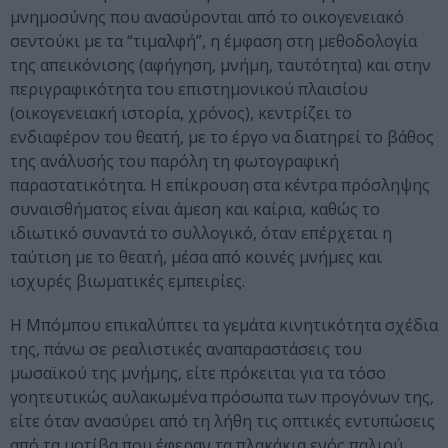
μνημοσύνης που ανασύρονται από το οικογενειακό
σεντούκι με τα “τιμαλφή”, η έμφαση στη μεθοδολογία
της απεικόνισης (αφήγηση, μνήμη, ταυτότητα) και στην
περιγραφικότητα του επιστημονικού πλαισίου
(οικογενειακή ιστορία, χρόνος), κεντρίζει το
ενδιαφέρον του θεατή, με το έργο να διατηρεί το βάθος
της ανάλυσής του παρόλη τη φωτογραφική
παραστατικότητα. Η επίκρουση στα κέντρα πρόσληψης
συναισθήματος είναι άμεση και καίρια, καθώς το
ιδιωτικό συναντά το συλλογικό, όταν επέρχεται η
ταύτιση με το θεατή, μέσα από κοινές μνήμες και
ισχυρές βιωματικές εμπειρίες.
Η Μπόμπου επικαλύπτει τα γεμάτα κινητικότητα σχέδια
της, πάνω σε ρεαλιστικές αναπαραστάσεις του
μωσαϊκού της μνήμης, είτε πρόκειται για τα τόσο
γοητευτικώς αυλακωμένα πρόσωπα των προγόνων της,
είτε όταν ανασύρει από τη λήθη τις οπτικές εντυπώσεις
από τα μοτίβα που έφεραν τα πλακάκια ενός παλιού