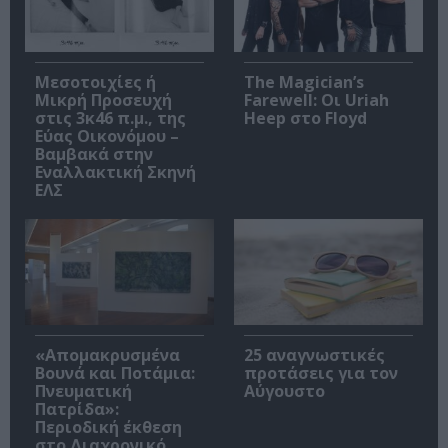
Μεσοτοιχίες ή
The Magician’s
Μικρή Προσευχή
Farewell: Οι Uriah
στις 3κ46 π.μ., της
Heep στο Floyd
Εύας Οικονόμου –
Βαμβακά στην
Εναλλακτική Σκηνή
ΕΛΣ
«Απομακρυσμένα
25 αναγνωστικές
Βουνά και Ποτάμια:
προτάσεις για τον
Πνευματική
Αύγουστο
Πατρίδα»:
Περιοδική έκθεση
στο Διαχρονικό