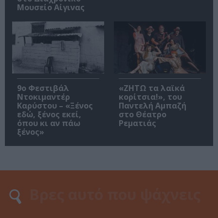
Μουσείο Αίγινας
9ο Φεστιβάλ
«ΖΗΤΩ τα λαϊκά
Ντοκιμαντέρ
κορίτσια!», του
Καρύστου – «Ξένος
Παντελή Αμπαζή
εδώ, ξένος εκεί,
στο Θέατρο
όπου κι αν πάω
Ρεματιάς
ξένος»