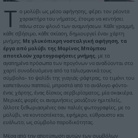
Τ
ο μολύβι ως μέσο αφήγησης, φέρει τον ρέοντα
χαρακτήρα του νήματος, έτοιμο να κεντήσει
πάνω στον φλοιό των αναμνήσεων. Κάθε γραμμή,
κάθε σβήσιμο, κάθε σκίαση, δημιουργεί έναν χάρτη
μνήμης.
Με γλυκόπικρη νοσταλγική αφήγηση, τα
έργα από μολύβι της Μαρίνας Μπόμπου
αποτελούν χαρτογραφήσεις μνήμης
, με τα
αγαπημένα πρόσωπα των προγόνων να αναδύονται στο
χαρτί συνοδευόμενα από τα ταλισμανικά τους
σύμβολα– το ψαλίδι της γιαγιάς-ράφτρας, το τιμόνι του
καπετάνιου παππού, μπροστά από το ανάλογο φόντο-
ένας χάρτης, ένας δίσκος σερβιρίσματος, μία σκακιέρα.
Μερικές φορές οι αναμνήσεις μοιάζουν ημιτελείς,
άλλοτε ξεθωριασμένες σαν παλιές φωτογραφίες, με το
μολύβι, να κοντοστέκεται, εφήμερο, εύθραυστο και
ευάλωτο, ως σύμβολο παροδικότητας.
Μέσα από την αποτύπωση αυτών των συμβόλων