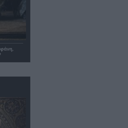
οφάνη,
ν