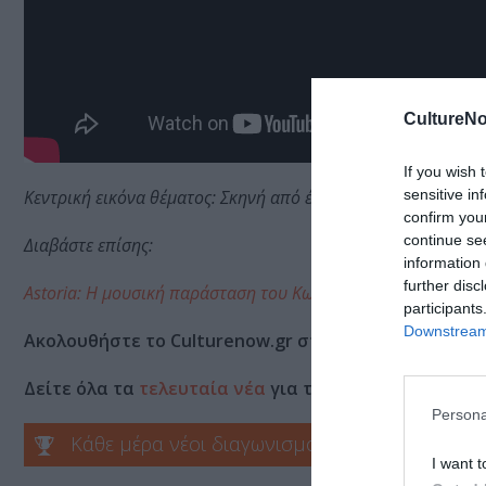
CultureNo
If you wish 
sensitive in
Κεντρική εικόνα θέματος: Σκηνή από έργο – Photo Credit: 
confirm you
continue se
Διαβάστε επίσης:
information 
further disc
Astoria: Η μουσική παράσταση του Κωνσταντίνου Σαμαρά σ
participants
Downstream 
Ακολουθήστε το Culturenow.gr στο
Google News
και 
Δείτε όλα τα
τελευταία νέα
για την Τέχνη και τον Π
Persona
Κάθε μέρα νέοι διαγωνισμοί στο Culturenow.g
I want t