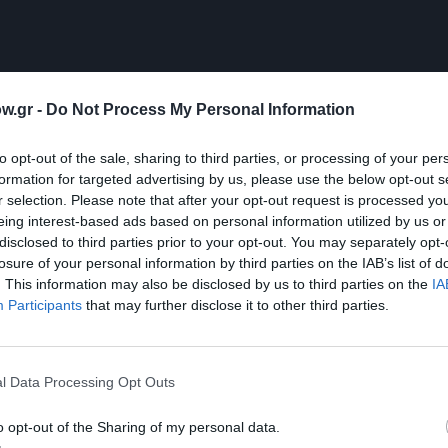
w.gr -
Do Not Process My Personal Information
to opt-out of the sale, sharing to third parties, or processing of your per
formation for targeted advertising by us, please use the below opt-out s
Πάτροκλος Σκαφίδας
r selection. Please note that after your opt-out request is processed y
eing interest-based ads based on personal information utilized by us or
disclosed to third parties prior to your opt-out. You may separately opt-
losure of your personal information by third parties on the IAB’s list of
ε σκηνοθεσία Βασίλη Μαυρογεωργίου στο Θέατρο Παλλάς
. This information may also be disclosed by us to third parties on the
IA
Participants
that may further disclose it to other third parties.
μάθετε πρώτοι όλες τις ειδήσεις
ολιτισμό στο
Culturenow.gr
l Data Processing Opt Outs
r
Δες
o opt-out of the Sharing of my personal data.