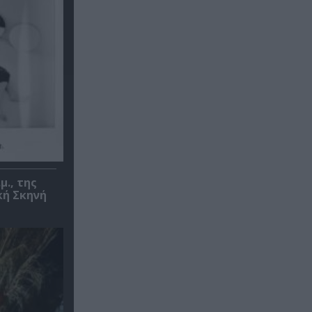
μ., της
κή Σκηνή