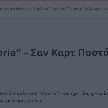
υσική
Θέατρο - Χορός
Σινεμά
Τέχνες
Βιβλίο
Φεσ
oria” – Σαν Καρτ Ποστ
σική παράσταση “Astoria”, που έχει ήδη ξεκινήσ
ριτικών και κοινού.