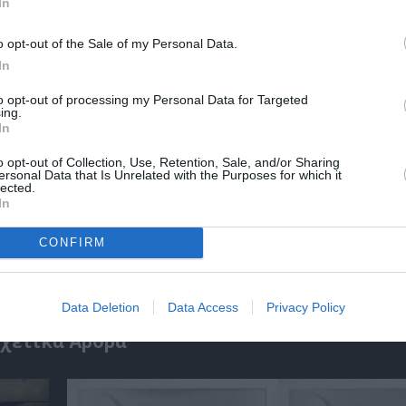
In
o opt-out of the Sale of my Personal Data.
 ΛΑΪΚΟ - ΠΑΡΑΔΟΣΙΑΚΗ
ΘΕΑΤΡΙΚΕΣ ΠΑΡΑΣΤΑΣΕΙΣ 2025 – 2026
In
ΜΠΕΤΙΚΟ ΤΡΑΓΟΥΔΙ
ΧΡΗΣΤΟΣ ΣΤΕΡΓΙΟΓΛΟΥ
to opt-out of processing my Personal Data for Targeted
ing.
In
o opt-out of Collection, Use, Retention, Sale, and/or Sharing
νη και τον Πολιτισμό!
ersonal Data that Is Unrelated with the Purposes for which it
lected.
In
λουθήστε το Culturenow.gr
CONFIRM
Data Deletion
Data Access
Privacy Policy
χετικά Άρθρα