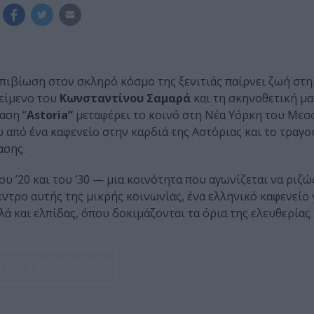
 επιβίωση στον σκληρό κόσμο της ξενιτιάς παίρνει ζωή στ
είμενο του
Κωνσταντίνου Σαμαρά
και τη σκηνοθετική μα
αση “
Astoria”
μεταφέρει το κοινό στη Νέα Υόρκη του Μεσ
από ένα καφενείο στην καρδιά της Αστόριας και το τραγο
ασης.
 ’20 και του ’30 — μια κοινότητα που αγωνίζεται να ριζώσ
εντρο αυτής της μικρής κοινωνίας, ένα ελληνικό καφενείο 
 και ελπίδας, όπου δοκιμάζονται τα όρια της ελευθερίας 
ΔΕΣ 8 ΦΩΤΟΓΡΑΦΙΕΣ