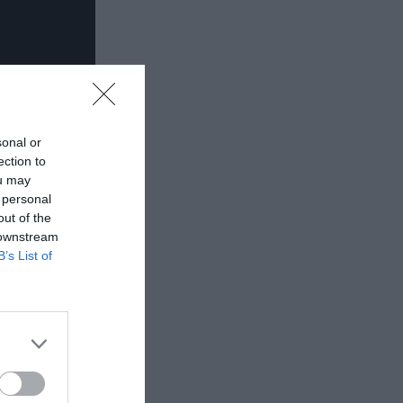
sonal or
ection to
ou may
 personal
out of the
 downstream
B’s List of
 εδώ!
❯