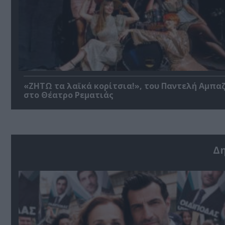
«ΖΗΤΩ τα λαϊκά κορίτσια!», του Παντελή Αμπα
στο Θέατρο Ρεματιάς
Δ