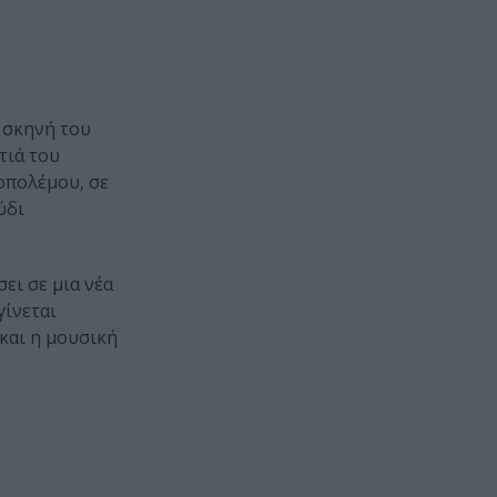
η σκηνή του
τιά του
οπολέμου, σε
ύδι
ει σε μια νέα
γίνεται
και η μουσική