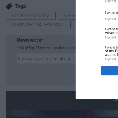
Opted 
Tags
I want t
ΒΑΣΙΛΗΣ ΜΑΥΡΟΓΕΩΡΓΙΟΥ
ΕΛΛΗΝΙΚΟ ΕΡΓΟ
ΕΝΤΕΧΝΟ -
Opted 
ΜΟΥΣΙΚΟΘΕΑΤΡΙΚΕΣ ΠΑΡΑΣΤΑΣΕΙΣ
ΜΠΕΣΣΥ ΜΑΛΦΑ
ΡΕ
I want 
Advertis
Opted 
Newsletter
I want t
Κάθε βδομάδα στο e-mail σας τα τελευταία νέα για την Τέχ
of my P
was col
Opted 
Ακο
Σ